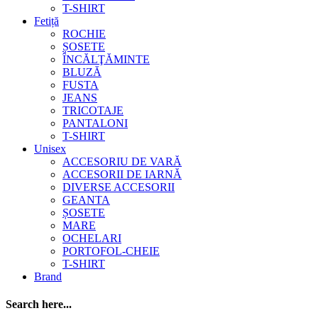
T-SHIRT
Fetiță
ROCHIE
ȘOSETE
ÎNCĂLŢĂMINTE
BLUZĂ
FUSTA
JEANS
TRICOTAJE
PANTALONI
T-SHIRT
Unisex
ACCESORIU DE VARĂ
ACCESORII DE IARNĂ
DIVERSE ACCESORII
GEANTA
ȘOSETE
MARE
OCHELARI
PORTOFOL-CHEIE
T-SHIRT
Brand
Search here...