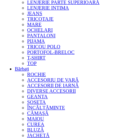
LENJERIE PARTE SUPERIOARĂ
LENJERIE INTIMA
JEANS
TRICOTAJE
MARE
OCHELARI
PANTALONI
PIJAMA
TRICOU POLO
PORTOFOL-BRELOC
T-SHIRT
TOP
Bărbați
ROCHIE
ACCESORIU DE VARĂ
ACCESORII DE IARNĂ
DIVERSE ACCESORII
GEANTA
ȘOSETA
ÎNCĂLŢĂMINTE
CĂMAŞĂ
MAIOU
CUREA
BLUZĂ
JACHETĂ