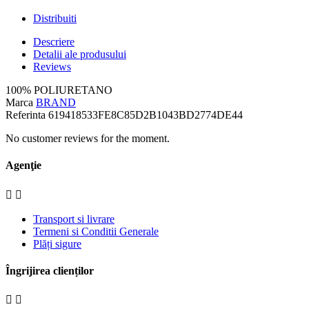
Distribuiti
Descriere
Detalii ale produsului
Reviews
100% POLIURETANO
Marca
BRAND
Referinta
619418533FE8C85D2B1043BD2774DE44
No customer reviews for the moment.
Agenţie


Transport si livrare
Termeni si Conditii Generale
Plăți sigure
Îngrijirea clienților

