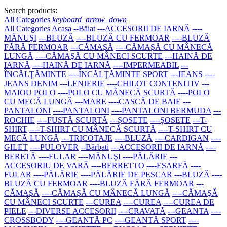
Search products:
All Categories
keyboard_arrow_down
All Categories
Acasa
--Băiat
---ACCESORII DE IARNĂ
----
MĂNUŞI
---BLUZĂ
----BLUZĂ CU FERMOAR
----BLUZĂ
FĂRĂ FERMOAR
---CĂMAŞĂ
----CĂMAŞĂ CU MÂNECĂ
LUNGĂ
----CĂMAŞĂ CU MÂNECI SCURTE
---HAINĂ DE
IARNĂ
----HAINĂ DE IARNĂ
----IMPERMEABIL
---
ÎNCĂLŢĂMINTE
----ÎNCĂLŢĂMINTE SPORT
---JEANS
----
JEANS DENIM
---LENJERIE
----CHILOT CONTENITIV
---
MAIOU POLO
----POLO CU MÂNECĂ SCURTĂ
----POLO
CU MECĂ LUNGĂ
---MARE
----CASCĂ DE BAIE
---
PANTALONI
----PANTALONI
----PANTALONI BERMUDA
---
ROCHIE
----FUSTĂ SCURTĂ
---ȘOSETE
----ȘOSETE
---T-
SHIRT
----T-SHIRT CU MÂNECĂ SCURTĂ
----T-SHIRT CU
MECĂ LUNGĂ
---TRICOTAJE
----BLUZĂ
----CARDIGAN
----
GILET
----PULOVER
--Bărbati
---ACCESORII DE IARNĂ
----
BERETĂ
----FULAR
----MĂNUŞI
----PĂLĂRIE
---
ACCESORIU DE VARĂ
----BERRETTO
----EȘARFĂ
----
FULAR
----PĂLĂRIE
----PĂLĂRIE DE PESCAR
---BLUZĂ
----
BLUZĂ CU FERMOAR
----BLUZĂ FĂRĂ FERMOAR
---
CĂMAŞĂ
----CĂMAŞĂ CU MÂNECĂ LUNGĂ
----CĂMAŞĂ
CU MÂNECI SCURTE
---CUREA
----CUREA
----CUREA DE
PIELE
---DIVERSE ACCESORII
----CRAVATĂ
---GEANTA
----
CROSSBODY
----GEANTĂ PC
----GEANTĂ SPORT
----