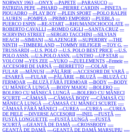
NORWAY 1963
---ONYX
---PAPETE
---PARASUCO
---
PATRIZIA PEPE
---PHARD
---PIERRE CARDIN
---PINETA
---
PIQUADRO
---PLAY BOY
---PLEIN SPORT
---POLO RALPH
LAUREN
---POMPEA
---PRIMO EMPORIO
---PUEBLA
---
PUERCO ESPIN
---RE-START
---RHUMANDCHOCOLATE
---
ROBERTO CAVALLI
---ROMEO GIGLI
---SANTA CRUZ
---
SCERVINO STREET
---SERGIO TACCHINI
---SILVIAN
HEACH
---SIMIANI
---SLAZENGER
---SUPERDRY
---THE
NINTH
---TIMBERLAND
---TOMMY HILFIGER
---TOY G.
---
TRUSSARDI
---U.S. POLO
---U.S. POLO BEST PRICE
---U.S.
POLO ASSN.
---U.S.POLO ASSN.
---UNTHO
---UP STAR
---
VOLCOM
---YES ZEE
---YUKO
---ZUELEMENTS
--Femeie
---
ACCESORII DE IARNĂ
----BERRETTO
----COLAR
----
FULAR
----MĂNUŞI
----PĂLĂRIE
---ACCESORII DE VARĂ
--
--EȘARFĂ
----FULAR
----PĂLĂRIE
---BLUZĂ
----BLUZĂ CU
FERMOAR
----BLUZĂ FĂRĂ FERMOAR
---BODY
----BODY
CU MÂNECĂ LUNGĂ
----BODY MAIOU
---BOLERO
----
BOLERO CU MÂNECĂ LUNGĂ
----BOLERO CU MÂNECI
SCURTE
---CĂMAŞĂ
----CĂMAŞĂ BODY
----CĂMAŞĂ CU
MÂNECĂ LUNGĂ
----CĂMAŞĂ CU MÂNECI SCURTE
----
CĂMAŞĂ FĂRĂ MÂNECI
---CUREA
----CUREA
----CUREA
DE PIELE
---DIVERSE ACCESORII
----INEL
---FUSTĂ
----
FUSTĂ LONGUETTE
----FUSTĂ LUNGĂ
----FUSTĂ
SCURTĂ
---GEANTĂ DE DAMĂ
----CROSSBODY
----
GEANTĂ DE DAMĂ
----GEANTĂ DE DAMĂ MARSUPIU
----