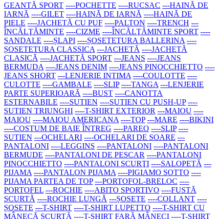
GEANTĂ SPORT
----POCHETTE
----RUCSAC
---HAINĂ DE
IARNĂ
----GILET
----HAINĂ DE IARNĂ
----HAINĂ DE
PIELE
----JACHETĂ CU PUF
----PALTON
----TRENCH
---
ÎNCĂLŢĂMINTE
----CIZME
----ÎNCĂLŢĂMINTE SPORT
----
SANDALE
----ȘLAPI
----ȘOSETETURA BALLERINA
----
ȘOSETETURA CLASSICA
---JACHETĂ
----JACHETĂ
CLASICĂ
----JACHETĂ SPORT
---JEANS
----JEANS
BERMUDA
----JEANS DENIM
----JEANS PINOCCHIETTO
----
JEANS SHORT
---LENJERIE INTIMA
----COULOTTE
----
CULOTTE
----GAMBALE
----SLIP
----TANGA
---LENJERIE
PARTE SUPERIOARĂ
----BUST
----CANOTTA
ESTERNABILE
----SUTIEN
----SUTIEN CU PUSH-UP
----
SUTIEN TRIUNGHI
----T-SHIRT EXTERIOR
---MAIOU
----
MAIOU
----MAIOU AMERICANA
----TOP
---MARE
----BIKINI
----COSTUM DE BAIE ÎNTREG
----PAREO
----SLIP
----
SUTIEN
---OCHELARI
----OCHELARI DE SOARE
---
PANTALONI
----LEGGINS
----PANTALONI
----PANTALONI
BERMUDE
----PANTALONI DE PESCAR
----PANTALONI
PINOCCHIETTO
----PANTALONI SCURŢI
----SALOPETĂ
---
PIJAMA
----PANTALON PIJAMA
----PIGIAMO SOTTO
----
PIJAMA PARTEA DE TOP
---PORTOFOL-BRELOC
----
PORTOFEL
---ROCHIE
----ABITO SPORTIVO
----FUSTĂ
SCURTĂ
----ROCHIE LUNGĂ
---ȘOSETE
----COLLANT
----
ȘOSETE
---T-SHIRT
----T-SHIRT LUPETTO
----T-SHIRT CU
MÂNECĂ SCURTĂ
----T-SHIRT FARĂ MÂNECI
----T-SHIRT