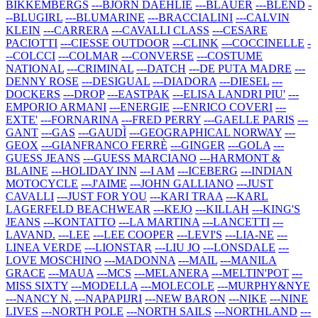
BIKKEMBERGS
---BJORN DAEHLIE
---BLAUER
---BLEND
-
--BLUGIRL
---BLUMARINE
---BRACCIALINI
---CALVIN
KLEIN
---CARRERA
---CAVALLI CLASS
---CESARE
PACIOTTI
---CIESSE OUTDOOR
---CLINK
---COCCINELLE
-
--COLCCI
---COLMAR
---CONVERSE
---COSTUME
NATIONAL
---CRIMINAL
---DATCH
---DE PUTA MADRE
---
DENNY ROSE
---DESIGUAL
---DIADORA
---DIESEL
---
DOCKERS
---DROP
---EASTPAK
---ELISA LANDRI PIU'
---
EMPORIO ARMANI
---ENERGIE
---ENRICO COVERI
---
EXTE'
---FORNARINA
---FRED PERRY
---GAELLE PARIS
---
GANT
---GAS
---GAUDÌ
---GEOGRAPHICAL NORWAY
---
GEOX
---GIANFRANCO FERRÈ
---GINGER
---GOLA
---
GUESS JEANS
---GUESS MARCIANO
---HARMONT &
BLAINE
---HOLIDAY INN
---I AM
---ICEBERG
---INDIAN
MOTOCYCLE
---J'AIME
---JOHN GALLIANO
---JUST
CAVALLI
---JUST FOR YOU
---KARI TRAA
---KARL
LAGERFELD BEACHWEAR
---KEJO
---KILLAH
---KING'S
JEANS
---KONTATTO
---LA MARTINA
---LANCETTI
---
LAVAND.
---LEE
---LEE COOPER
---LEVI'S
---LIA-NE
---
LINEA VERDE
---LIONSTAR
---LIU JO
---LONSDALE
---
LOVE MOSCHINO
---MADONNA
---MAIL
---MANILA
GRACE
---MAUA
---MCS
---MELANERA
---MELTIN'POT
---
MISS SIXTY
---MODELLA
---MOLECOLE
---MURPHY&NYE
---NANCY N.
---NAPAPIJRI
---NEW BARON
---NIKE
---NINE
LIVES
---NORTH POLE
---NORTH SAILS
---NORTHLAND
---