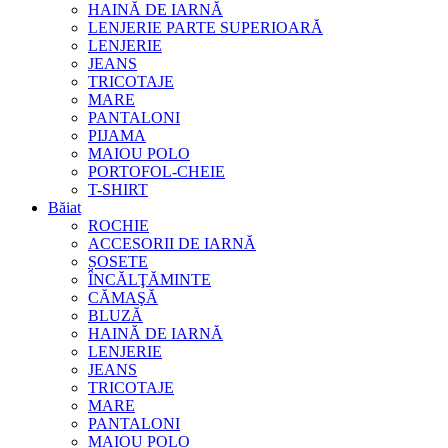
HAINĂ DE IARNĂ
LENJERIE PARTE SUPERIOARĂ
LENJERIE
JEANS
TRICOTAJE
MARE
PANTALONI
PIJAMA
MAIOU POLO
PORTOFOL-CHEIE
T-SHIRT
Băiat
ROCHIE
ACCESORII DE IARNĂ
ȘOSETE
ÎNCĂLŢĂMINTE
CĂMAŞĂ
BLUZĂ
HAINĂ DE IARNĂ
LENJERIE
JEANS
TRICOTAJE
MARE
PANTALONI
MAIOU POLO