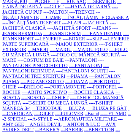
MARSUPIU
----POCHETTE
----RUCSAC
----SERVIETE
---
HAINĂ DE IARNĂ
----GILET
----HAINĂ DE IARNĂ
----
JACHETĂ CU PUF
----PALTON
----TRENCH
---
ÎNCĂLŢĂMINTE
----CIZME
----ÎNCĂLŢĂMINTE CLASSICA
----ÎNCĂLŢĂMINTE SPORT
----ȘLAPI
---JACHETĂ
----
JACHETĂ CLASICĂ
----JACHETĂ SPORT
---JEANS
----
JEANS BERMUDA
----JEANS DENIM
----JEANS DENIM1
----
JEANS SHORT
---LENJERIE
----BOXER
----SLIP
---LENJERIE
PARTE SUPERIOARĂ
----MAIOU EXTERIOR
----T-SHIRT
EXTERIOR
---MAIOU
----MAIOU
---MAIOU POLO
----POLO
CU MÂNECĂ LUNGĂ
----POLO CU MÂNECĂ SCURTĂ
---
MARE
----COSTUM DE BAIE
---PANTALONI
----
PANTALONE PINOCCHIETTO
----PANTALONI
----
PANTALONI BERMUDA
----PANTALONI SCURŢI
----
PANTALONI TREI SFERTURI
---PIJAMA
----PANTALON
PIJAMA
----PIGIAMO SOTTO
----PIJAMA
---PORTOFOL-
CHEIE
----BRELOC
----PORTAMONETE
----PORTOFEL
---
ROCHIE
----ABITO SPORTIVO
----ROCHIE CLASICĂ
---
ȘOSETA
----ȘOSETA
---T-SHIRT
----T-SHIRT CU MÂNECĂ
SCURTĂ
----T-SHIRT CU MECĂ LUNGĂ
----T-SHIRT
MÂNECĂ 3/4
---TRICOTAJE
----BLUZĂ
----BLUZĂ PE GÂT
-
---CARDIGAN
----GILET
----PULOVER
--Brand
---...ET AMO
--
-2 SPECIAL
---A-STYLE
---AERONAUTICA MILITARE
---
AMY GEE
---ANGEL DEVIL
---ANTON & LUC
---AVX
AVIREX DEPT
---BAKER'S
---BARBIE
---BENETTON
---