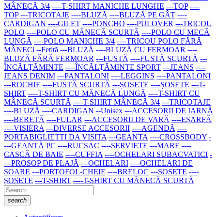
MÂNECĂ 3/4
----T-SHIRT MANICHE LUNGHE
---TOP
----
TOP
---TRICOTAJE
----BLUZĂ
----BLUZĂ PE GÂT
----
CARDIGAN
----GILET
----PONCHO
----PULOVER
---TRICOU
POLO
----POLO CU MÂNECĂ SCURTĂ
----POLO CU MECĂ
LUNGĂ
----POLO MANICHE 3/4
----TRICOU POLO FĂRĂ
MÂNECi
--Fetită
---BLUZĂ
----BLUZĂ CU FERMOAR
----
BLUZĂ FĂRĂ FERMOAR
---FUSTĂ
----FUSTĂ SCURTĂ
---
ÎNCĂLŢĂMINTE
----ÎNCĂLŢĂMINTE SPORT
---JEANS
----
JEANS DENIM
---PANTALONI
----LEGGINS
----PANTALONI
---ROCHIE
----FUSTĂ SCURTĂ
---ȘOSETE
----ȘOSETE
---T-
SHIRT
----T-SHIRT CU MÂNECĂ LUNGĂ
----T-SHIRT CU
MÂNECĂ SCURTĂ
----T-SHIRT MÂNECĂ 3/4
---TRICOTAJE
----BLUZĂ
----CARDIGAN
--Unisex
---ACCESORII DE IARNĂ
----BERETĂ
----FULAR
---ACCESORII DE VARĂ
----EȘARFĂ
----VISIERA
---DIVERSE ACCESORII
----AGENDĂ
----
PORTABIGLIETTI DA VISITA
---GEANTA
----CROSSBODY
-
---GEANTĂ PC
----RUCSAC
----SERVIETE
---MARE
----
CASCĂ DE BAIE
----CUFFIA
----OCHELARI SUBACVATICI
-
---PROSOP DE PLAJĂ
---OCHELARI
----OCHELARI DE
SOARE
---PORTOFOL-CHEIE
----BRELOC
---ȘOSETE
----
ȘOSETE
---T-SHIRT
----T-SHIRT CU MÂNECĂ SCURTĂ
search