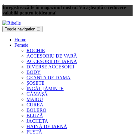
Înregistrează-te în magazinul nostru! Vă așteaptă o reducere
valabilă pentru totdeauna!
Toggle navigation
☰
Home
Femeie
ROCHIE
ACCESORIU DE VARĂ
ACCESORII DE IARNĂ
DIVERSE ACCESORII
BODY
GEANTA DE DAMA
ȘOSETE
ÎNCĂLŢĂMINTE
CĂMAŞĂ
MAIOU
CUREA
BOLERO
BLUZĂ
JACHETA
HAINĂ DE IARNĂ
FUSTĂ