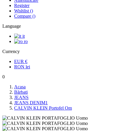
Autentificare
Register
Wishlist
(
)
Compare
(
)
Language
it
ro
Currency
EUR
€
RON
lei
0
Acasa
Bărbati
JEANS
JEANS DENIM1
CALVIN KLEIN Portofel Om