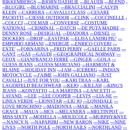
BIKKEMBERGS
---BJORN DAEHLIE
---BLAUER
---BLEND
-
--BLUGIRL
---BLUMARINE
---BRACCIALINI
---CALVIN
KLEIN
---CARRERA
---CAVALLI CLASS
---CESARE
PACIOTTI
---CIESSE OUTDOOR
---CLINK
---COCCINELLE
-
--COLCCI
---COLMAR
---CONVERSE
---COSTUME
NATIONAL
---CRIMINAL
---DATCH
---DE PUTA MADRE
---
DENNY ROSE
---DESIGUAL
---DIADORA
---DIESEL
---
DOCKERS
---DROP
---EASTPAK
---ELISA LANDRI PIU'
---
EMPORIO ARMANI
---ENERGIE
---ENRICO COVERI
---
EXTE'
---FORNARINA
---FRED PERRY
---GAELLE PARIS
---
GANT
---GAS
---GAUDÌ
---GEOGRAPHICAL NORWAY
---
GEOX
---GIANFRANCO FERRÈ
---GINGER
---GOLA
---
GUESS JEANS
---GUESS MARCIANO
---HARMONT &
BLAINE
---HOLIDAY INN
---I AM
---ICEBERG
---INDIAN
MOTOCYCLE
---J'AIME
---JOHN GALLIANO
---JUST
CAVALLI
---JUST FOR YOU
---KARI TRAA
---KARL
LAGERFELD BEACHWEAR
---KEJO
---KILLAH
---KING'S
JEANS
---KONTATTO
---LA MARTINA
---LANCETTI
---
LAVAND.
---LEE
---LEE COOPER
---LEVI'S
---LIA-NE
---
LINEA VERDE
---LIONSTAR
---LIU JO
---LONSDALE
---
LOVE MOSCHINO
---MADONNA
---MAIL
---MANILA
GRACE
---MAUA
---MCS
---MELANERA
---MELTIN'POT
---
MISS SIXTY
---MODELLA
---MOLECOLE
---MURPHY&NYE
---NANCY N.
---NAPAPIJRI
---NEW BARON
---NIKE
---NINE
LIVES
---NORTH POLE
---NORTH SAILS
---NORTHLAND
---