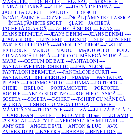
MARSUPIU
----POCHETTE
----RUCSAC
----SERVIETE
---
HAINĂ DE IARNĂ
----GILET
----HAINĂ DE IARNĂ
----
JACHETĂ CU PUF
----PALTON
----TRENCH
---
ÎNCĂLŢĂMINTE
----CIZME
----ÎNCĂLŢĂMINTE CLASSICA
----ÎNCĂLŢĂMINTE SPORT
----ȘLAPI
---JACHETĂ
----
JACHETĂ CLASICĂ
----JACHETĂ SPORT
---JEANS
----
JEANS BERMUDA
----JEANS DENIM
----JEANS DENIM1
----
JEANS SHORT
---LENJERIE
----BOXER
----SLIP
---LENJERIE
PARTE SUPERIOARĂ
----MAIOU EXTERIOR
----T-SHIRT
EXTERIOR
---MAIOU
----MAIOU
---MAIOU POLO
----POLO
CU MÂNECĂ LUNGĂ
----POLO CU MÂNECĂ SCURTĂ
---
MARE
----COSTUM DE BAIE
---PANTALONI
----
PANTALONE PINOCCHIETTO
----PANTALONI
----
PANTALONI BERMUDA
----PANTALONI SCURŢI
----
PANTALONI TREI SFERTURI
---PIJAMA
----PANTALON
PIJAMA
----PIGIAMO SOTTO
----PIJAMA
---PORTOFOL-
CHEIE
----BRELOC
----PORTAMONETE
----PORTOFEL
---
ROCHIE
----ABITO SPORTIVO
----ROCHIE CLASICĂ
---
ȘOSETA
----ȘOSETA
---T-SHIRT
----T-SHIRT CU MÂNECĂ
SCURTĂ
----T-SHIRT CU MECĂ LUNGĂ
----T-SHIRT
MÂNECĂ 3/4
---TRICOTAJE
----BLUZĂ
----BLUZĂ PE GÂT
-
---CARDIGAN
----GILET
----PULOVER
--Brand
---...ET AMO
--
-2 SPECIAL
---A-STYLE
---AERONAUTICA MILITARE
---
AMY GEE
---ANGEL DEVIL
---ANTON & LUC
---AVX
AVIREX DEPT
---BAKER'S
---BARBIE
---BENETTON
---