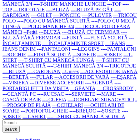
MÂNECĂ 3/4
----T-SHIRT MANICHE LUNGHE
---TOP
----
TOP
---TRICOTAJE
----BLUZĂ
----BLUZĂ PE GÂT
----
CARDIGAN
----GILET
----PONCHO
----PULOVER
---TRICOU
POLO
----POLO CU MÂNECĂ SCURTĂ
----POLO CU MECĂ
LUNGĂ
----POLO MANICHE 3/4
----TRICOU POLO FĂRĂ
MÂNECi
--Fetită
---BLUZĂ
----BLUZĂ CU FERMOAR
----
BLUZĂ FĂRĂ FERMOAR
---FUSTĂ
----FUSTĂ SCURTĂ
---
ÎNCĂLŢĂMINTE
----ÎNCĂLŢĂMINTE SPORT
---JEANS
----
JEANS DENIM
---PANTALONI
----LEGGINS
----PANTALONI
---ROCHIE
----FUSTĂ SCURTĂ
---ȘOSETE
----ȘOSETE
---T-
SHIRT
----T-SHIRT CU MÂNECĂ LUNGĂ
----T-SHIRT CU
MÂNECĂ SCURTĂ
----T-SHIRT MÂNECĂ 3/4
---TRICOTAJE
----BLUZĂ
----CARDIGAN
--Unisex
---ACCESORII DE IARNĂ
----BERETĂ
----FULAR
---ACCESORII DE VARĂ
----EȘARFĂ
----VISIERA
---DIVERSE ACCESORII
----AGENDĂ
----
PORTABIGLIETTI DA VISITA
---GEANTA
----CROSSBODY
-
---GEANTĂ PC
----RUCSAC
----SERVIETE
---MARE
----
CASCĂ DE BAIE
----CUFFIA
----OCHELARI SUBACVATICI
-
---PROSOP DE PLAJĂ
---OCHELARI
----OCHELARI DE
SOARE
---PORTOFOL-CHEIE
----BRELOC
---ȘOSETE
----
ȘOSETE
---T-SHIRT
----T-SHIRT CU MÂNECĂ SCURTĂ
search