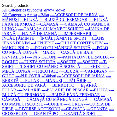
Search products:
All Categories
keyboard_arrow_down
All Categories
Acasa
--Băiat
---ACCESORII DE IARNĂ
----
MĂNUŞI
---BLUZĂ
----BLUZĂ CU FERMOAR
----BLUZĂ
FĂRĂ FERMOAR
---CĂMAŞĂ
----CĂMAŞĂ CU MÂNECĂ
LUNGĂ
----CĂMAŞĂ CU MÂNECI SCURTE
---HAINĂ DE
IARNĂ
----HAINĂ DE IARNĂ
----IMPERMEABIL
---
ÎNCĂLŢĂMINTE
----ÎNCĂLŢĂMINTE SPORT
---JEANS
----
JEANS DENIM
---LENJERIE
----CHILOT CONTENITIV
---
MAIOU POLO
----POLO CU MÂNECĂ SCURTĂ
----POLO
CU MECĂ LUNGĂ
---MARE
----CASCĂ DE BAIE
---
PANTALONI
----PANTALONI
----PANTALONI BERMUDA
---
ROCHIE
----FUSTĂ SCURTĂ
---ȘOSETE
----ȘOSETE
---T-
SHIRT
----T-SHIRT CU MÂNECĂ SCURTĂ
----T-SHIRT CU
MECĂ LUNGĂ
---TRICOTAJE
----BLUZĂ
----CARDIGAN
----
GILET
----PULOVER
--Bărbati
---ACCESORII DE IARNĂ
----
BERETĂ
----FULAR
----MĂNUŞI
----PĂLĂRIE
---
ACCESORIU DE VARĂ
----BERRETTO
----EȘARFĂ
----
FULAR
----PĂLĂRIE
----PĂLĂRIE DE PESCAR
---BLUZĂ
----
BLUZĂ CU FERMOAR
----BLUZĂ FĂRĂ FERMOAR
---
CĂMAŞĂ
----CĂMAŞĂ CU MÂNECĂ LUNGĂ
----CĂMAŞĂ
CU MÂNECI SCURTE
---CUREA
----CUREA
----CUREA DE
PIELE
---DIVERSE ACCESORII
----CRAVATĂ
---GEANTA
----
CROSSBODY
----GEANTĂ PC
----GEANTĂ SPORT
----