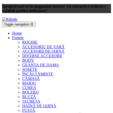
Înregistrează-te în magazinul nostru! Vă așteaptă o reducere
valabilă pentru totdeauna!
Toggle navigation
☰
Home
Femeie
ROCHIE
ACCESORIU DE VARĂ
ACCESORII DE IARNĂ
DIVERSE ACCESORII
BODY
GEANTA DE DAMA
ȘOSETE
ÎNCĂLŢĂMINTE
CĂMAŞĂ
MAIOU
CUREA
BOLERO
BLUZĂ
JACHETA
HAINĂ DE IARNĂ
FUSTĂ