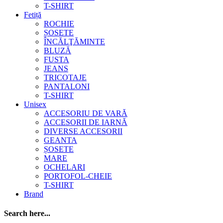
T-SHIRT
Fetiță
ROCHIE
ȘOSETE
ÎNCĂLŢĂMINTE
BLUZĂ
FUSTA
JEANS
TRICOTAJE
PANTALONI
T-SHIRT
Unisex
ACCESORIU DE VARĂ
ACCESORII DE IARNĂ
DIVERSE ACCESORII
GEANTA
ȘOSETE
MARE
OCHELARI
PORTOFOL-CHEIE
T-SHIRT
Brand
Search here...