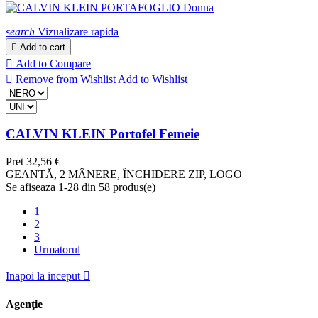
search
Vizualizare rapida

Add to cart

Add to Compare

Remove from Wishlist
Add to Wishlist
CALVIN KLEIN Portofel Femeie
Pret
32,56 €
GEANTĂ, 2 MÂNERE, ÎNCHIDERE ZIP, LOGO
Se afiseaza 1-28 din 58 produs(e)
1
2
3
Urmatorul
Inapoi la inceput

Agenţie