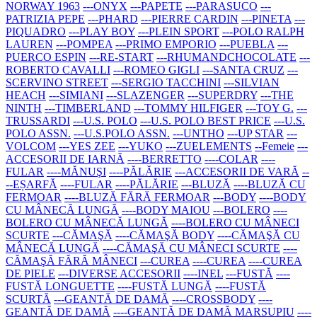
NORWAY 1963
---ONYX
---PAPETE
---PARASUCO
---
PATRIZIA PEPE
---PHARD
---PIERRE CARDIN
---PINETA
---
PIQUADRO
---PLAY BOY
---PLEIN SPORT
---POLO RALPH
LAUREN
---POMPEA
---PRIMO EMPORIO
---PUEBLA
---
PUERCO ESPIN
---RE-START
---RHUMANDCHOCOLATE
---
ROBERTO CAVALLI
---ROMEO GIGLI
---SANTA CRUZ
---
SCERVINO STREET
---SERGIO TACCHINI
---SILVIAN
HEACH
---SIMIANI
---SLAZENGER
---SUPERDRY
---THE
NINTH
---TIMBERLAND
---TOMMY HILFIGER
---TOY G.
---
TRUSSARDI
---U.S. POLO
---U.S. POLO BEST PRICE
---U.S.
POLO ASSN.
---U.S.POLO ASSN.
---UNTHO
---UP STAR
---
VOLCOM
---YES ZEE
---YUKO
---ZUELEMENTS
--Femeie
---
ACCESORII DE IARNĂ
----BERRETTO
----COLAR
----
FULAR
----MĂNUŞI
----PĂLĂRIE
---ACCESORII DE VARĂ
--
--EȘARFĂ
----FULAR
----PĂLĂRIE
---BLUZĂ
----BLUZĂ CU
FERMOAR
----BLUZĂ FĂRĂ FERMOAR
---BODY
----BODY
CU MÂNECĂ LUNGĂ
----BODY MAIOU
---BOLERO
----
BOLERO CU MÂNECĂ LUNGĂ
----BOLERO CU MÂNECI
SCURTE
---CĂMAŞĂ
----CĂMAŞĂ BODY
----CĂMAŞĂ CU
MÂNECĂ LUNGĂ
----CĂMAŞĂ CU MÂNECI SCURTE
----
CĂMAŞĂ FĂRĂ MÂNECI
---CUREA
----CUREA
----CUREA
DE PIELE
---DIVERSE ACCESORII
----INEL
---FUSTĂ
----
FUSTĂ LONGUETTE
----FUSTĂ LUNGĂ
----FUSTĂ
SCURTĂ
---GEANTĂ DE DAMĂ
----CROSSBODY
----
GEANTĂ DE DAMĂ
----GEANTĂ DE DAMĂ MARSUPIU
----