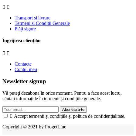


Transport si livrare
Termeni si Conditii Generale
Plăți sigure
Îngrijirea clienților


Contacte
Contul meu
Newsletter signup
Vă puteți dezabona în orice moment. Pentru a face acest lucru,
căutați informațiile în termenii și condițiile generale.
Aboneaza-te

Accept termenii și condițiile și politica de confidențialitate.
Copyright © 2021 by ProgetLine