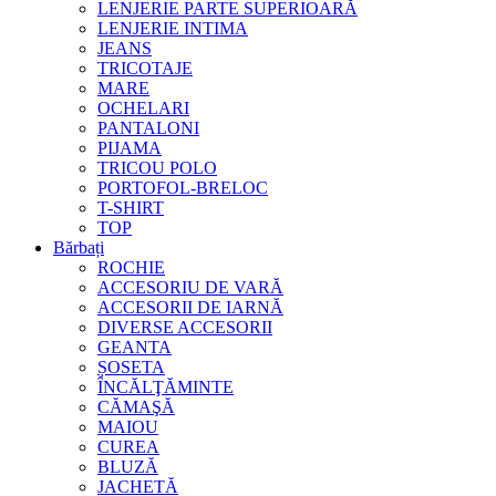
LENJERIE PARTE SUPERIOARĂ
LENJERIE INTIMA
JEANS
TRICOTAJE
MARE
OCHELARI
PANTALONI
PIJAMA
TRICOU POLO
PORTOFOL-BRELOC
T-SHIRT
TOP
Bărbați
ROCHIE
ACCESORIU DE VARĂ
ACCESORII DE IARNĂ
DIVERSE ACCESORII
GEANTA
ȘOSETA
ÎNCĂLŢĂMINTE
CĂMAŞĂ
MAIOU
CUREA
BLUZĂ
JACHETĂ