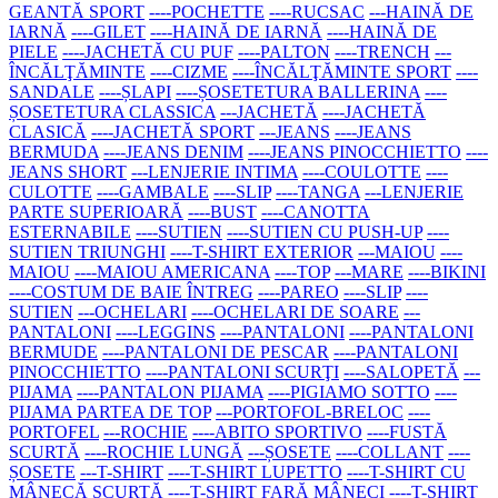
GEANTĂ SPORT
----POCHETTE
----RUCSAC
---HAINĂ DE
IARNĂ
----GILET
----HAINĂ DE IARNĂ
----HAINĂ DE
PIELE
----JACHETĂ CU PUF
----PALTON
----TRENCH
---
ÎNCĂLŢĂMINTE
----CIZME
----ÎNCĂLŢĂMINTE SPORT
----
SANDALE
----ȘLAPI
----ȘOSETETURA BALLERINA
----
ȘOSETETURA CLASSICA
---JACHETĂ
----JACHETĂ
CLASICĂ
----JACHETĂ SPORT
---JEANS
----JEANS
BERMUDA
----JEANS DENIM
----JEANS PINOCCHIETTO
----
JEANS SHORT
---LENJERIE INTIMA
----COULOTTE
----
CULOTTE
----GAMBALE
----SLIP
----TANGA
---LENJERIE
PARTE SUPERIOARĂ
----BUST
----CANOTTA
ESTERNABILE
----SUTIEN
----SUTIEN CU PUSH-UP
----
SUTIEN TRIUNGHI
----T-SHIRT EXTERIOR
---MAIOU
----
MAIOU
----MAIOU AMERICANA
----TOP
---MARE
----BIKINI
----COSTUM DE BAIE ÎNTREG
----PAREO
----SLIP
----
SUTIEN
---OCHELARI
----OCHELARI DE SOARE
---
PANTALONI
----LEGGINS
----PANTALONI
----PANTALONI
BERMUDE
----PANTALONI DE PESCAR
----PANTALONI
PINOCCHIETTO
----PANTALONI SCURŢI
----SALOPETĂ
---
PIJAMA
----PANTALON PIJAMA
----PIGIAMO SOTTO
----
PIJAMA PARTEA DE TOP
---PORTOFOL-BRELOC
----
PORTOFEL
---ROCHIE
----ABITO SPORTIVO
----FUSTĂ
SCURTĂ
----ROCHIE LUNGĂ
---ȘOSETE
----COLLANT
----
ȘOSETE
---T-SHIRT
----T-SHIRT LUPETTO
----T-SHIRT CU
MÂNECĂ SCURTĂ
----T-SHIRT FARĂ MÂNECI
----T-SHIRT