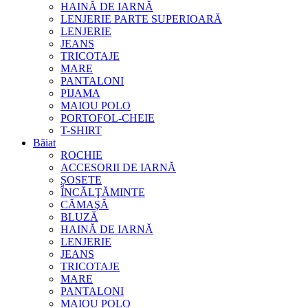
HAINĂ DE IARNĂ
LENJERIE PARTE SUPERIOARĂ
LENJERIE
JEANS
TRICOTAJE
MARE
PANTALONI
PIJAMA
MAIOU POLO
PORTOFOL-CHEIE
T-SHIRT
Băiat
ROCHIE
ACCESORII DE IARNĂ
ȘOSETE
ÎNCĂLŢĂMINTE
CĂMAŞĂ
BLUZĂ
HAINĂ DE IARNĂ
LENJERIE
JEANS
TRICOTAJE
MARE
PANTALONI
MAIOU POLO