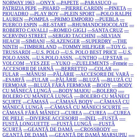
NORWAY 1963
---ONYX
---PAPETE
---PARASUCO
---
PATRIZIA PEPE
---PHARD
---PIERRE CARDIN
---PINETA
---
PIQUADRO
---PLAY BOY
---PLEIN SPORT
---POLO RALPH
LAUREN
---POMPEA
---PRIMO EMPORIO
---PUEBLA
---
PUERCO ESPIN
---RE-START
---RHUMANDCHOCOLATE
---
ROBERTO CAVALLI
---ROMEO GIGLI
---SANTA CRUZ
---
SCERVINO STREET
---SERGIO TACCHINI
---SILVIAN
HEACH
---SIMIANI
---SLAZENGER
---SUPERDRY
---THE
NINTH
---TIMBERLAND
---TOMMY HILFIGER
---TOY G.
---
TRUSSARDI
---U.S. POLO
---U.S. POLO BEST PRICE
---U.S.
POLO ASSN.
---U.S.POLO ASSN.
---UNTHO
---UP STAR
---
VOLCOM
---YES ZEE
---YUKO
---ZUELEMENTS
--Femeie
---
ACCESORII DE IARNĂ
----BERRETTO
----COLAR
----
FULAR
----MĂNUŞI
----PĂLĂRIE
---ACCESORII DE VARĂ
--
--EȘARFĂ
----FULAR
----PĂLĂRIE
---BLUZĂ
----BLUZĂ CU
FERMOAR
----BLUZĂ FĂRĂ FERMOAR
---BODY
----BODY
CU MÂNECĂ LUNGĂ
----BODY MAIOU
---BOLERO
----
BOLERO CU MÂNECĂ LUNGĂ
----BOLERO CU MÂNECI
SCURTE
---CĂMAŞĂ
----CĂMAŞĂ BODY
----CĂMAŞĂ CU
MÂNECĂ LUNGĂ
----CĂMAŞĂ CU MÂNECI SCURTE
----
CĂMAŞĂ FĂRĂ MÂNECI
---CUREA
----CUREA
----CUREA
DE PIELE
---DIVERSE ACCESORII
----INEL
---FUSTĂ
----
FUSTĂ LONGUETTE
----FUSTĂ LUNGĂ
----FUSTĂ
SCURTĂ
---GEANTĂ DE DAMĂ
----CROSSBODY
----
GEANTĂ DE DAMĂ
----GEANTĂ DE DAMĂ MARSUPIU
----