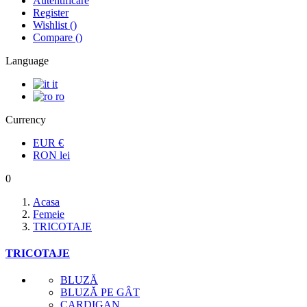
Autentificare
Register
Wishlist
(
)
Compare
(
)
Language
it
ro
Currency
EUR
€
RON
lei
0
Acasa
Femeie
TRICOTAJE
TRICOTAJE
BLUZĂ
BLUZĂ PE GÂT
CARDIGAN