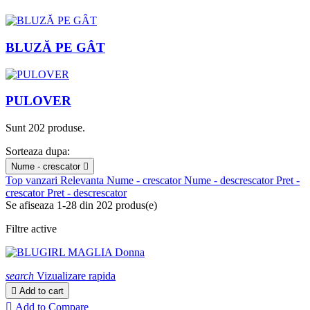
BLUZĂ PE GÂT
PULOVER
Sunt 202 produse.
Sorteaza dupa:
Nume - crescator

Top vanzari
Relevanta
Nume - crescator
Nume - descrescator
Pret -
crescator
Pret - descrescator
Se afiseaza 1-28 din 202 produs(e)
Filtre active
search
Vizualizare rapida

Add to cart

Add to Compare