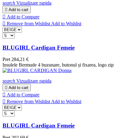
search
Vizualizare rapida

Add to cart

Add to Compare

Remove from Wishlist
Add to Wishlist
BLUGIRL Cardigan Femeie
Pret
284,21 €
Insulele Bermude 4 buzunare, butonul și fixarea, logo zip
search
Vizualizare rapida

Add to cart

Add to Compare

Remove from Wishlist
Add to Wishlist
BLUGIRL Cardigan Femeie
Pret
202,69 €