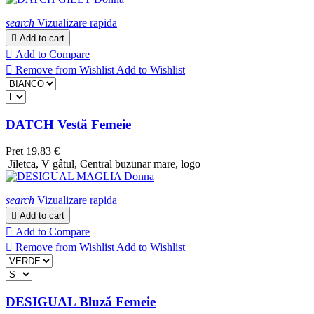
search
Vizualizare rapida

Add to cart

Add to Compare

Remove from Wishlist
Add to Wishlist
DATCH Vestă Femeie
Pret
19,83 €
Jiletca, V gâtul, Central buzunar mare, logo
search
Vizualizare rapida

Add to cart

Add to Compare

Remove from Wishlist
Add to Wishlist
DESIGUAL Bluză Femeie