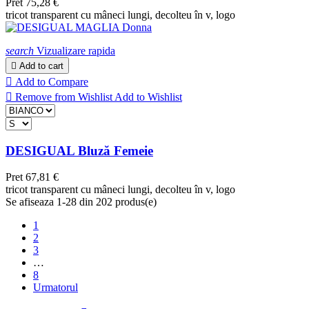
Pret
75,28 €
tricot transparent cu mâneci lungi, decolteu în v, logo
search
Vizualizare rapida

Add to cart

Add to Compare

Remove from Wishlist
Add to Wishlist
DESIGUAL Bluză Femeie
Pret
67,81 €
tricot transparent cu mâneci lungi, decolteu în v, logo
Se afiseaza 1-28 din 202 produs(e)
1
2
3
…
8
Urmatorul