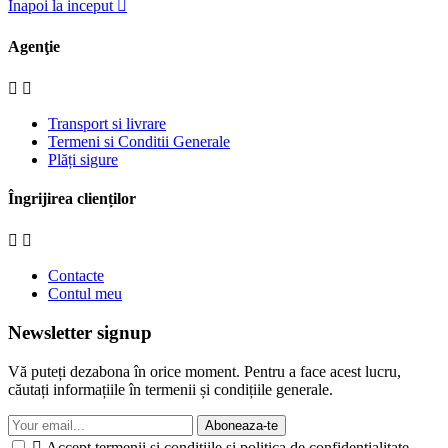
Inapoi la inceput

Agenţie


Transport si livrare
Termeni si Conditii Generale
Plăți sigure
Îngrijirea clienților


Contacte
Contul meu
Newsletter signup
Vă puteți dezabona în orice moment. Pentru a face acest lucru,
căutați informațiile în termenii și condițiile generale.
Aboneaza-te

Accept termenii și condițiile și politica de confidențialitate.