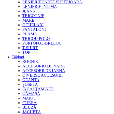
LENJERIE PARTE SUPERIOARĂ
LENJERIE INTIMA
JEANS
TRICOTAJE
MARE
OCHELARI
PANTALONI
PIJAMA
TRICOU POLO
PORTOFOL-BRELOC
T-SHIRT
TOP
Bărbați
ROCHIE
ACCESORIU DE VARĂ
ACCESORII DE IARNĂ
DIVERSE ACCESORII
GEANTA
ȘOSETA
ÎNCĂLŢĂMINTE
CĂMAŞĂ
MAIOU
CUREA
BLUZĂ
JACHETĂ