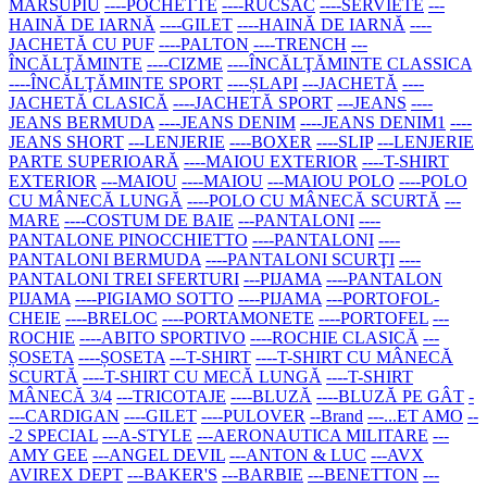
MARSUPIU
----POCHETTE
----RUCSAC
----SERVIETE
---
HAINĂ DE IARNĂ
----GILET
----HAINĂ DE IARNĂ
----
JACHETĂ CU PUF
----PALTON
----TRENCH
---
ÎNCĂLŢĂMINTE
----CIZME
----ÎNCĂLŢĂMINTE CLASSICA
----ÎNCĂLŢĂMINTE SPORT
----ȘLAPI
---JACHETĂ
----
JACHETĂ CLASICĂ
----JACHETĂ SPORT
---JEANS
----
JEANS BERMUDA
----JEANS DENIM
----JEANS DENIM1
----
JEANS SHORT
---LENJERIE
----BOXER
----SLIP
---LENJERIE
PARTE SUPERIOARĂ
----MAIOU EXTERIOR
----T-SHIRT
EXTERIOR
---MAIOU
----MAIOU
---MAIOU POLO
----POLO
CU MÂNECĂ LUNGĂ
----POLO CU MÂNECĂ SCURTĂ
---
MARE
----COSTUM DE BAIE
---PANTALONI
----
PANTALONE PINOCCHIETTO
----PANTALONI
----
PANTALONI BERMUDA
----PANTALONI SCURŢI
----
PANTALONI TREI SFERTURI
---PIJAMA
----PANTALON
PIJAMA
----PIGIAMO SOTTO
----PIJAMA
---PORTOFOL-
CHEIE
----BRELOC
----PORTAMONETE
----PORTOFEL
---
ROCHIE
----ABITO SPORTIVO
----ROCHIE CLASICĂ
---
ȘOSETA
----ȘOSETA
---T-SHIRT
----T-SHIRT CU MÂNECĂ
SCURTĂ
----T-SHIRT CU MECĂ LUNGĂ
----T-SHIRT
MÂNECĂ 3/4
---TRICOTAJE
----BLUZĂ
----BLUZĂ PE GÂT
-
---CARDIGAN
----GILET
----PULOVER
--Brand
---...ET AMO
--
-2 SPECIAL
---A-STYLE
---AERONAUTICA MILITARE
---
AMY GEE
---ANGEL DEVIL
---ANTON & LUC
---AVX
AVIREX DEPT
---BAKER'S
---BARBIE
---BENETTON
---