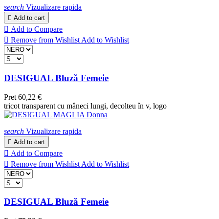
search
Vizualizare rapida

Add to cart

Add to Compare

Remove from Wishlist
Add to Wishlist
DESIGUAL Bluză Femeie
Pret
60,22 €
tricot transparent cu mâneci lungi, decolteu în v, logo
search
Vizualizare rapida

Add to cart

Add to Compare

Remove from Wishlist
Add to Wishlist
DESIGUAL Bluză Femeie