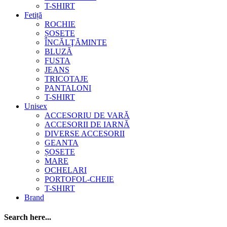
T-SHIRT
Fetiță
ROCHIE
ȘOSETE
ÎNCĂLŢĂMINTE
BLUZĂ
FUSTA
JEANS
TRICOTAJE
PANTALONI
T-SHIRT
Unisex
ACCESORIU DE VARĂ
ACCESORII DE IARNĂ
DIVERSE ACCESORII
GEANTA
ȘOSETE
MARE
OCHELARI
PORTOFOL-CHEIE
T-SHIRT
Brand
Search here...