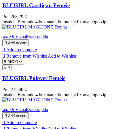
BLUGIRL Cardigan Femeie
Pret
268,79 €
Insulele Bermude 4 buzunare, butonul și fixarea, logo zip
search
Vizualizare rapida

Add to cart

Add to Compare

Remove from Wishlist
Add to Wishlist
BLUGIRL Pulover Femeie
Pret
275,40 €
Insulele Bermude 4 buzunare, butonul și fixarea, logo zip
search
Vizualizare rapida

Add to cart

Add to Compare

Remove from Wishlist
Add to Wishlist