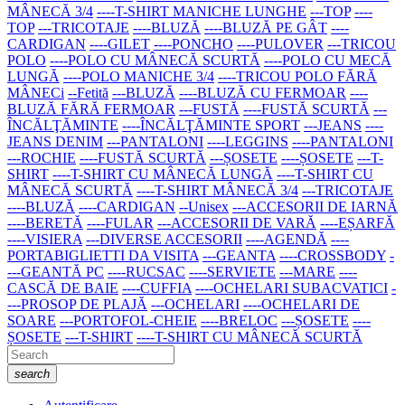
MÂNECĂ 3/4
----T-SHIRT MANICHE LUNGHE
---TOP
----
TOP
---TRICOTAJE
----BLUZĂ
----BLUZĂ PE GÂT
----
CARDIGAN
----GILET
----PONCHO
----PULOVER
---TRICOU
POLO
----POLO CU MÂNECĂ SCURTĂ
----POLO CU MECĂ
LUNGĂ
----POLO MANICHE 3/4
----TRICOU POLO FĂRĂ
MÂNECi
--Fetită
---BLUZĂ
----BLUZĂ CU FERMOAR
----
BLUZĂ FĂRĂ FERMOAR
---FUSTĂ
----FUSTĂ SCURTĂ
---
ÎNCĂLŢĂMINTE
----ÎNCĂLŢĂMINTE SPORT
---JEANS
----
JEANS DENIM
---PANTALONI
----LEGGINS
----PANTALONI
---ROCHIE
----FUSTĂ SCURTĂ
---ȘOSETE
----ȘOSETE
---T-
SHIRT
----T-SHIRT CU MÂNECĂ LUNGĂ
----T-SHIRT CU
MÂNECĂ SCURTĂ
----T-SHIRT MÂNECĂ 3/4
---TRICOTAJE
----BLUZĂ
----CARDIGAN
--Unisex
---ACCESORII DE IARNĂ
----BERETĂ
----FULAR
---ACCESORII DE VARĂ
----EȘARFĂ
----VISIERA
---DIVERSE ACCESORII
----AGENDĂ
----
PORTABIGLIETTI DA VISITA
---GEANTA
----CROSSBODY
-
---GEANTĂ PC
----RUCSAC
----SERVIETE
---MARE
----
CASCĂ DE BAIE
----CUFFIA
----OCHELARI SUBACVATICI
-
---PROSOP DE PLAJĂ
---OCHELARI
----OCHELARI DE
SOARE
---PORTOFOL-CHEIE
----BRELOC
---ȘOSETE
----
ȘOSETE
---T-SHIRT
----T-SHIRT CU MÂNECĂ SCURTĂ
search