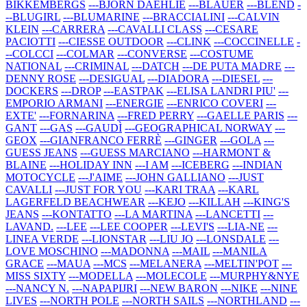
BIKKEMBERGS
---BJORN DAEHLIE
---BLAUER
---BLEND
-
--BLUGIRL
---BLUMARINE
---BRACCIALINI
---CALVIN
KLEIN
---CARRERA
---CAVALLI CLASS
---CESARE
PACIOTTI
---CIESSE OUTDOOR
---CLINK
---COCCINELLE
-
--COLCCI
---COLMAR
---CONVERSE
---COSTUME
NATIONAL
---CRIMINAL
---DATCH
---DE PUTA MADRE
---
DENNY ROSE
---DESIGUAL
---DIADORA
---DIESEL
---
DOCKERS
---DROP
---EASTPAK
---ELISA LANDRI PIU'
---
EMPORIO ARMANI
---ENERGIE
---ENRICO COVERI
---
EXTE'
---FORNARINA
---FRED PERRY
---GAELLE PARIS
---
GANT
---GAS
---GAUDÌ
---GEOGRAPHICAL NORWAY
---
GEOX
---GIANFRANCO FERRÈ
---GINGER
---GOLA
---
GUESS JEANS
---GUESS MARCIANO
---HARMONT &
BLAINE
---HOLIDAY INN
---I AM
---ICEBERG
---INDIAN
MOTOCYCLE
---J'AIME
---JOHN GALLIANO
---JUST
CAVALLI
---JUST FOR YOU
---KARI TRAA
---KARL
LAGERFELD BEACHWEAR
---KEJO
---KILLAH
---KING'S
JEANS
---KONTATTO
---LA MARTINA
---LANCETTI
---
LAVAND.
---LEE
---LEE COOPER
---LEVI'S
---LIA-NE
---
LINEA VERDE
---LIONSTAR
---LIU JO
---LONSDALE
---
LOVE MOSCHINO
---MADONNA
---MAIL
---MANILA
GRACE
---MAUA
---MCS
---MELANERA
---MELTIN'POT
---
MISS SIXTY
---MODELLA
---MOLECOLE
---MURPHY&NYE
---NANCY N.
---NAPAPIJRI
---NEW BARON
---NIKE
---NINE
LIVES
---NORTH POLE
---NORTH SAILS
---NORTHLAND
---