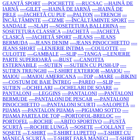
GEANTĂ SPORT
----POCHETTE
----RUCSAC
---HAINĂ DE
IARNĂ
----GILET
----HAINĂ DE IARNĂ
----HAINĂ DE
PIELE
----JACHETĂ CU PUF
----PALTON
----TRENCH
---
ÎNCĂLŢĂMINTE
----CIZME
----ÎNCĂLŢĂMINTE SPORT
----
SANDALE
----ȘLAPI
----ȘOSETETURA BALLERINA
----
ȘOSETETURA CLASSICA
---JACHETĂ
----JACHETĂ
CLASICĂ
----JACHETĂ SPORT
---JEANS
----JEANS
BERMUDA
----JEANS DENIM
----JEANS PINOCCHIETTO
----
JEANS SHORT
---LENJERIE INTIMA
----COULOTTE
----
CULOTTE
----GAMBALE
----SLIP
----TANGA
---LENJERIE
PARTE SUPERIOARĂ
----BUST
----CANOTTA
ESTERNABILE
----SUTIEN
----SUTIEN CU PUSH-UP
----
SUTIEN TRIUNGHI
----T-SHIRT EXTERIOR
---MAIOU
----
MAIOU
----MAIOU AMERICANA
----TOP
---MARE
----BIKINI
----COSTUM DE BAIE ÎNTREG
----PAREO
----SLIP
----
SUTIEN
---OCHELARI
----OCHELARI DE SOARE
---
PANTALONI
----LEGGINS
----PANTALONI
----PANTALONI
BERMUDE
----PANTALONI DE PESCAR
----PANTALONI
PINOCCHIETTO
----PANTALONI SCURŢI
----SALOPETĂ
---
PIJAMA
----PANTALON PIJAMA
----PIGIAMO SOTTO
----
PIJAMA PARTEA DE TOP
---PORTOFOL-BRELOC
----
PORTOFEL
---ROCHIE
----ABITO SPORTIVO
----FUSTĂ
SCURTĂ
----ROCHIE LUNGĂ
---ȘOSETE
----COLLANT
----
ȘOSETE
---T-SHIRT
----T-SHIRT LUPETTO
----T-SHIRT CU
MÂNECĂ SCURTĂ
----T-SHIRT FARĂ MÂNECI
----T-SHIRT