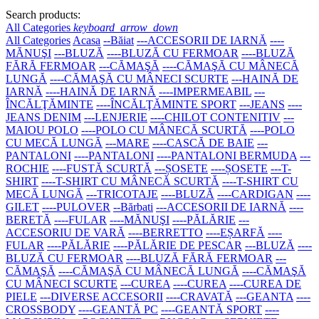
Search products:
All Categories
keyboard_arrow_down
All Categories
Acasa
--Băiat
---ACCESORII DE IARNĂ
----
MĂNUŞI
---BLUZĂ
----BLUZĂ CU FERMOAR
----BLUZĂ
FĂRĂ FERMOAR
---CĂMAŞĂ
----CĂMAŞĂ CU MÂNECĂ
LUNGĂ
----CĂMAŞĂ CU MÂNECI SCURTE
---HAINĂ DE
IARNĂ
----HAINĂ DE IARNĂ
----IMPERMEABIL
---
ÎNCĂLŢĂMINTE
----ÎNCĂLŢĂMINTE SPORT
---JEANS
----
JEANS DENIM
---LENJERIE
----CHILOT CONTENITIV
---
MAIOU POLO
----POLO CU MÂNECĂ SCURTĂ
----POLO
CU MECĂ LUNGĂ
---MARE
----CASCĂ DE BAIE
---
PANTALONI
----PANTALONI
----PANTALONI BERMUDA
---
ROCHIE
----FUSTĂ SCURTĂ
---ȘOSETE
----ȘOSETE
---T-
SHIRT
----T-SHIRT CU MÂNECĂ SCURTĂ
----T-SHIRT CU
MECĂ LUNGĂ
---TRICOTAJE
----BLUZĂ
----CARDIGAN
----
GILET
----PULOVER
--Bărbati
---ACCESORII DE IARNĂ
----
BERETĂ
----FULAR
----MĂNUŞI
----PĂLĂRIE
---
ACCESORIU DE VARĂ
----BERRETTO
----EȘARFĂ
----
FULAR
----PĂLĂRIE
----PĂLĂRIE DE PESCAR
---BLUZĂ
----
BLUZĂ CU FERMOAR
----BLUZĂ FĂRĂ FERMOAR
---
CĂMAŞĂ
----CĂMAŞĂ CU MÂNECĂ LUNGĂ
----CĂMAŞĂ
CU MÂNECI SCURTE
---CUREA
----CUREA
----CUREA DE
PIELE
---DIVERSE ACCESORII
----CRAVATĂ
---GEANTA
----
CROSSBODY
----GEANTĂ PC
----GEANTĂ SPORT
----