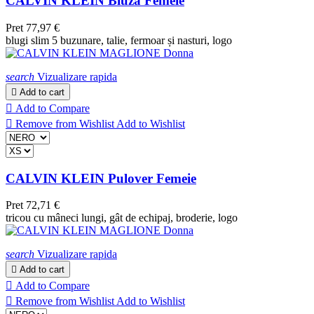
CALVIN KLEIN Bluză Femeie
Pret
77,97 €
blugi slim 5 buzunare, talie, fermoar și nasturi, logo
search
Vizualizare rapida

Add to cart

Add to Compare

Remove from Wishlist
Add to Wishlist
CALVIN KLEIN Pulover Femeie
Pret
72,71 €
tricou cu mâneci lungi, gât de echipaj, broderie, logo
search
Vizualizare rapida

Add to cart

Add to Compare

Remove from Wishlist
Add to Wishlist