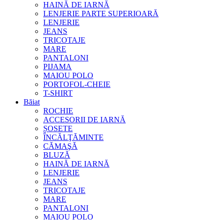
HAINĂ DE IARNĂ
LENJERIE PARTE SUPERIOARĂ
LENJERIE
JEANS
TRICOTAJE
MARE
PANTALONI
PIJAMA
MAIOU POLO
PORTOFOL-CHEIE
T-SHIRT
Băiat
ROCHIE
ACCESORII DE IARNĂ
ȘOSETE
ÎNCĂLŢĂMINTE
CĂMAŞĂ
BLUZĂ
HAINĂ DE IARNĂ
LENJERIE
JEANS
TRICOTAJE
MARE
PANTALONI
MAIOU POLO