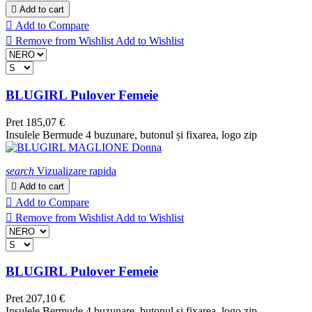

Add to cart

Add to Compare

Remove from Wishlist
Add to Wishlist
BLUGIRL Pulover Femeie
Pret
185,07 €
Insulele Bermude 4 buzunare, butonul și fixarea, logo zip
search
Vizualizare rapida

Add to cart

Add to Compare

Remove from Wishlist
Add to Wishlist
BLUGIRL Pulover Femeie
Pret
207,10 €
Insulele Bermude 4 buzunare, butonul și fixarea, logo zip