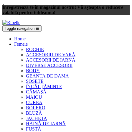
Înregistrează-te în magazinul nostru! Vă așteaptă o reducere
valabilă pentru totdeauna!
Toggle navigation
☰
Home
Femeie
ROCHIE
ACCESORIU DE VARĂ
ACCESORII DE IARNĂ
DIVERSE ACCESORII
BODY
GEANTA DE DAMA
ȘOSETE
ÎNCĂLŢĂMINTE
CĂMAŞĂ
MAIOU
CUREA
BOLERO
BLUZĂ
JACHETA
HAINĂ DE IARNĂ
FUSTĂ