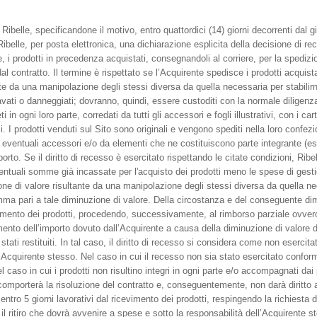
 Ribelle, specificandone il motivo, entro quattordici (14) giorni decorrenti dal g
Ribelle, per posta elettronica, una dichiarazione esplicita della decisione di re
e, i prodotti in precedenza acquistati, consegnandoli al corriere, per la spedizi
l contratto. Il termine è rispettato se l’Acquirente spedisce i prodotti acquist
te da una manipolazione degli stessi diversa da quella necessaria per stabilirne
vati o danneggiati; dovranno, quindi, essere custoditi con la normale diligenza e
in ogni loro parte, corredati da tutti gli accessori e fogli illustrativi, con i carte
 I prodotti venduti sul Sito sono originali e vengono spediti nella loro confezio
 eventuali accessori e/o da elementi che ne costituiscono parte integrante (es: 
to. Se il diritto di recesso è esercitato rispettando le citate condizioni, Ribell
ventuali somme già incassate per l'acquisto dei prodotti meno le spese di gestio
ne di valore risultante da una manipolazione degli stessi diversa da quella neces
mma pari a tale diminuzione di valore. Della circostanza e del conseguente di
cevimento dei prodotti, procedendo, successivamente, al rimborso parziale ovvero
mento dell’importo dovuto dall’Acquirente a causa della diminuzione di valore dei
no stati restituiti. In tal caso, il diritto di recesso si considera come non eserci
ll’Acquirente stesso. Nel caso in cui il recesso non sia stato esercitato confo
 nel caso in cui i prodotti non risultino integri in ogni parte e/o accompagnati d
 comporterà la risoluzione del contratto e, conseguentemente, non darà diritto a
ntro 5 giorni lavorativi dal ricevimento dei prodotti, respingendo la richiesta d
il ritiro che dovrà avvenire a spese e sotto la responsabilità dell’Acquirente 