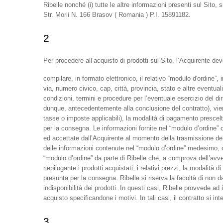
Ribelle nonché (i) tutte le altre informazioni presenti sul Sito,
Str. Morii N. 166 Brasov ( Romania ) P.I. 15891182.
2
Per procedere all’acquisto di prodotti sul Sito, l’Acquirente dev
compilare, in formato elettronico, il relativo “modulo d'ordine”, 
via, numero civico, cap, città, provincia, stato e altre eventual
condizioni, termini e procedure per l’eventuale esercizio del diri
dunque, antecedentemente alla conclusione del contratto), viene 
tasse o imposte applicabili), la modalità di pagamento prescelta
per la consegna. Le informazioni fornite nel “modulo d’ordine” 
ed accettate dall’Acquirente al momento della trasmissione del 
delle informazioni contenute nel “modulo d’ordine” medesimo, ol
“modulo d’ordine” da parte di Ribelle che, a comprova dell’avve
riepilogante i prodotti acquistati, i relativi prezzi, la modalit
presunta per la consegna. Ribelle si riserva la facoltà di non da
indisponibilità dei prodotti. In questi casi, Ribelle provvede 
acquisto specificandone i motivi. In tali casi, il contratto si i
3