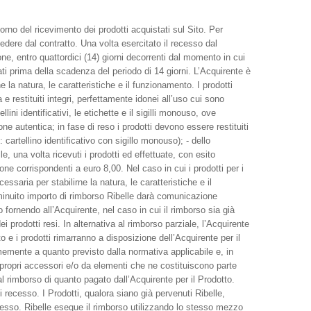
iorno del ricevimento dei prodotti acquistati sul Sito. Per
cedere dal contratto. Una volta esercitato il recesso dal
one, entro quattordici (14) giorni decorrenti dal momento in cui
ati prima della scadenza del periodo di 14 giorni. L’Acquirente è
 la natura, le caratteristiche e il funzionamento. I prodotti
 restituiti integri, perfettamente idonei all’uso cui sono
llini identificativi, le etichette e il sigilli monouso, ove
ne autentica; in fase di reso i prodotti devono essere restituiti
cartellino identificativo con sigillo monouso); - dello
e, una volta ricevuti i prodotti ed effettuate, con esito
ne corrispondenti a euro 8,00. Nel caso in cui i prodotti per i
saria per stabilirne la natura, le caratteristiche e il
minuito importo di rimborso Ribelle darà comunicazione
 fornendo all’Acquirente, nel caso in cui il rimborso sia già
 prodotti resi. In alternativa al rimborso parziale, l’Acquirente
tato e i prodotti rimarranno a disposizione dell’Acquirente per il
rmemente a quanto previsto dalla normativa applicabile e, in
ai propri accessori e/o da elementi che ne costituiscono parte
l rimborso di quanto pagato dall’Acquirente per il Prodotto.
i recesso. I Prodotti, qualora siano già pervenuti Ribelle,
stesso. Ribelle esegue il rimborso utilizzando lo stesso mezzo