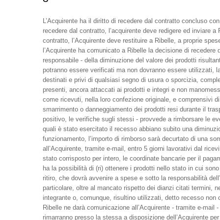
L’Acquirente ha il diritto di recedere dal contratto concluso con
recedere dal contratto, l’acquirente deve redigere ed inviare a 
contratto, l’Acquirente deve restituire a Ribelle, a proprie spes
l’Acquirente ha comunicato a Ribelle la decisione di recedere da
responsabile - della diminuzione del valore dei prodotti risultan
potranno essere verificati ma non dovranno essere utilizzati, la
destinati e privi di qualsiasi segno di usura o sporcizia, completi 
presenti, ancora attaccati ai prodotti e integri e non manomessi.
come ricevuti, nella loro confezione originale, e comprensivi di
smarrimento o danneggiamento dei prodotti resi durante il traspor
positivo, le verifiche sugli stessi - provvede a rimborsare le e
quali è stato esercitato il recesso abbiano subito una diminuzio
funzionamento, l’importo di rimborso sarà decurtato di una so
all’Acquirente, tramite e-mail, entro 5 giorni lavorativi dal ri
stato corrisposto per intero, le coordinate bancarie per il paga
ha la possibilità di (ri) ottenere i prodotti nello stato in cui so
ritiro, che dovrà avvenire a spese e sotto la responsabilità de
particolare, oltre al mancato rispetto dei dianzi citati termini,
integrante o, comunque, risultino utilizzati, detto recesso non
Ribelle ne darà comunicazione all’Acquirente - tramite e-mail - e
rimarranno presso la stessa a disposizione dell’Acquirente per 