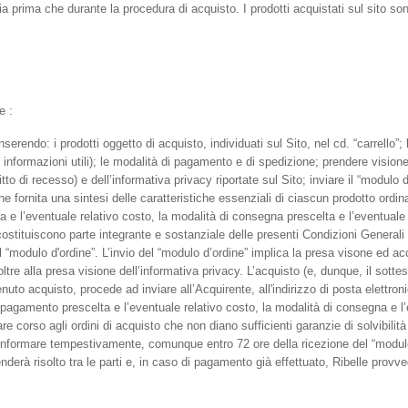
 sia prima che durante la procedura di acquisto. I prodotti acquistati sul sito s
e :
inserendo: i prodotti oggetto di acquisto, individuati sul Sito, nel cd. “carrello”
i informazioni utili); le modalità di pagamento e di spedizione; prendere visione 
tto di recesso) e dell’informativa privacy riportate sul Sito; inviare il “modulo d
fornita una sintesi delle caratteristiche essenziali di ciascun prodotto ordina
 e l’eventuale relativo costo, la modalità di consegna prescelta e l’eventuale 
costituiscono parte integrante e sostanziale delle presenti Condizioni Generali
“modulo d'ordine”. L’invio del “modulo d’ordine” implica la presa visone ed acc
tre alla presa visione dell’informativa privacy. L’acquisto (e, dunque, il sott
nuto acquisto, procede ad inviare all’Acquirente, all'indirizzo di posta elettr
à di pagamento prescelta e l’eventuale relativo costo, la modalità di consegna e l
re corso agli ordini di acquisto che non diano sufficienti garanzie di solvibilità
ad informare tempestivamente, comunque entro 72 ore della ricezione del “modulo 
ntenderà risolto tra le parti e, in caso di pagamento già effettuato, Ribelle prov