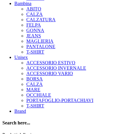
Bambina
ABITO
CALZA
CALZATURA
FELPA
GONNA
JEANS
MAGLIERIA
PANTALONE
T-SHIRT
Unisex
ACCESSORIO ESTIVO
ACCESSORIO INVERNALE
ACCESSORIO VARIO
BORSA
CALZA
MARE
OCCHIALE
PORTAFOGLIO-PORTACHIAVI
T-SHIRT
Brand
Search here...