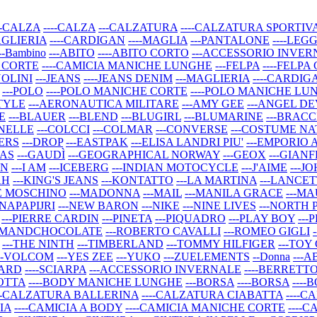
--CALZA
----CALZA
---CALZATURA
----CALZATURA SPORTIV
AGLIERIA
----CARDIGAN
----MAGLIA
---PANTALONE
----LEG
--Bambino
---ABITO
----ABITO CORTO
---ACCESSORIO INVE
E CORTE
----CAMICIA MANICHE LUNGHE
---FELPA
----FELPA
NOLINI
---JEANS
----JEANS DENIM
---MAGLIERIA
----CARDIG
---POLO
----POLO MANICHE CORTE
----POLO MANICHE LU
STYLE
---AERONAUTICA MILITARE
---AMY GEE
---ANGEL DE
E
---BLAUER
---BLEND
---BLUGIRL
---BLUMARINE
---BRACC
INELLE
---COLCCI
---COLMAR
---CONVERSE
---COSTUME N
ERS
---DROP
---EASTPAK
---ELISA LANDRI PIU'
---EMPORIO
GAS
---GAUDÌ
---GEOGRAPHICAL NORWAY
---GEOX
---GIAN
NN
---I AM
---ICEBERG
---INDIAN MOTOCYCLE
---J'AIME
---J
AH
---KING'S JEANS
---KONTATTO
---LA MARTINA
---LANCET
VE MOSCHINO
---MADONNA
---MAIL
---MANILA GRACE
---M
-NAPAPIJRI
---NEW BARON
---NIKE
---NINE LIVES
---NORTH 
---PIERRE CARDIN
---PINETA
---PIQUADRO
---PLAY BOY
---
UMANDCHOCOLATE
---ROBERTO CAVALLI
---ROMEO GIGLI
---THE NINTH
---TIMBERLAND
---TOMMY HILFIGER
---TOY 
--VOLCOM
---YES ZEE
---YUKO
---ZUELEMENTS
--Donna
---A
LARD
----SCIARPA
---ACCESSORIO INVERNALE
----BERRETT
NOTTA
----BODY MANICHE LUNGHE
---BORSA
----BORSA
---
---CALZATURA BALLERINA
----CALZATURA CIABATTA
----
IA
----CAMICIA A BODY
----CAMICIA MANICHE CORTE
----