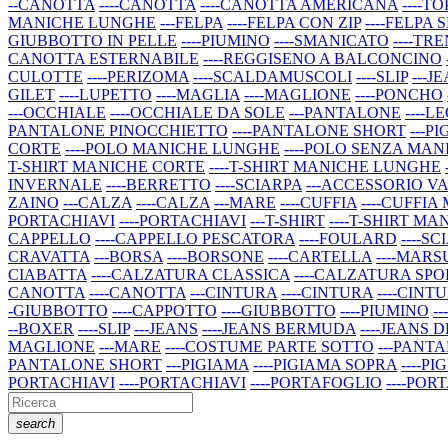
--CANOTTA
----CANOTTA
----CANOTTA AMERICANA
----TO
MANICHE LUNGHE
---FELPA
----FELPA CON ZIP
----FELPA 
GIUBBOTTO IN PELLE
----PIUMINO
----SMANICATO
----TR
CANOTTA ESTERNABILE
----REGGISENO A BALCONCINO
CULOTTE
----PERIZOMA
----SCALDAMUSCOLI
----SLIP
---J
GILET
----LUPETTO
----MAGLIA
----MAGLIONE
----PONCHO
---OCCHIALE
----OCCHIALE DA SOLE
---PANTALONE
----L
PANTALONE PINOCCHIETTO
----PANTALONE SHORT
---P
CORTE
----POLO MANICHE LUNGHE
----POLO SENZA MAN
T-SHIRT MANICHE CORTE
----T-SHIRT MANICHE LUNGHE
INVERNALE
----BERRETTO
----SCIARPA
---ACCESSORIO V
ZAINO
---CALZA
----CALZA
---MARE
----CUFFIA
----CUFFIA
PORTACHIAVI
----PORTACHIAVI
---T-SHIRT
----T-SHIRT M
CAPPELLO
----CAPPELLO PESCATORA
----FOULARD
----S
CRAVATTA
---BORSA
----BORSONE
----CARTELLA
----MARS
CIABATTA
----CALZATURA CLASSICA
----CALZATURA SPO
CANOTTA
----CANOTTA
---CINTURA
----CINTURA
----CINT
-GIUBBOTTO
----CAPPOTTO
----GIUBBOTTO
----PIUMINO
-
--BOXER
----SLIP
---JEANS
----JEANS BERMUDA
----JEANS 
MAGLIONE
---MARE
----COSTUME PARTE SOTTO
---PANT
PANTALONE SHORT
---PIGIAMA
----PIGIAMA SOPRA
----P
PORTACHIAVI
----PORTACHIAVI
----PORTAFOGLIO
----PO
search