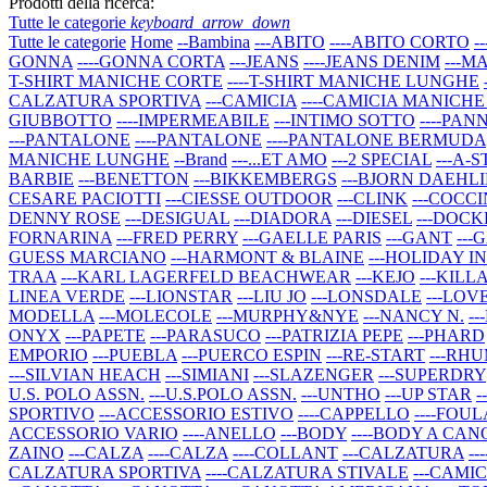
Prodotti della ricerca:
Tutte le categorie
keyboard_arrow_down
Tutte le categorie
Home
--Bambina
---ABITO
----ABITO CORTO
-
GONNA
----GONNA CORTA
---JEANS
----JEANS DENIM
---M
T-SHIRT MANICHE CORTE
----T-SHIRT MANICHE LUNGHE
CALZATURA SPORTIVA
---CAMICIA
----CAMICIA MANICH
GIUBBOTTO
----IMPERMEABILE
---INTIMO SOTTO
----PAN
---PANTALONE
----PANTALONE
----PANTALONE BERMUDA
MANICHE LUNGHE
--Brand
---...ET AMO
---2 SPECIAL
---A-
BARBIE
---BENETTON
---BIKKEMBERGS
---BJORN DAEHLI
CESARE PACIOTTI
---CIESSE OUTDOOR
---CLINK
---COCC
DENNY ROSE
---DESIGUAL
---DIADORA
---DIESEL
---DOCK
FORNARINA
---FRED PERRY
---GAELLE PARIS
---GANT
---
GUESS MARCIANO
---HARMONT & BLAINE
---HOLIDAY I
TRAA
---KARL LAGERFELD BEACHWEAR
---KEJO
---KILL
LINEA VERDE
---LIONSTAR
---LIU JO
---LONSDALE
---LO
MODELLA
---MOLECOLE
---MURPHY&NYE
---NANCY N.
--
ONYX
---PAPETE
---PARASUCO
---PATRIZIA PEPE
---PHARD
EMPORIO
---PUEBLA
---PUERCO ESPIN
---RE-START
---RH
---SILVIAN HEACH
---SIMIANI
---SLAZENGER
---SUPERDRY
U.S. POLO ASSN.
---U.S.POLO ASSN.
---UNTHO
---UP STAR
-
SPORTIVO
---ACCESSORIO ESTIVO
----CAPPELLO
----FOU
ACCESSORIO VARIO
----ANELLO
---BODY
----BODY A CA
ZAINO
---CALZA
----CALZA
----COLLANT
---CALZATURA
-
CALZATURA SPORTIVA
----CALZATURA STIVALE
---CAMIC