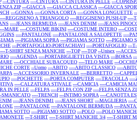
P
---CINTURA
----CINTURA
----CINTURA IN PELLE
---COPRIS
SENZA ZIP
---GIACCA
----GIACCA CLASSICA
----GIACCA SPO
ENCH
---GONNA
----GONNA CORTA
----GONNA LONGUETTE
-
----REGGISENO A TRIANGOLO
----REGGISENO PUSH-UP
---
EANS
----JEANS BERMUDA
----JEANS DENIM
----JEANS PINO
---MARE
----COSTUME BIKINI
----COSTUME INTERO
----CO
EGGINS
----PANTALONE
----PANTALONE A SALOPETTE
----
IGIAMA
----PIGIAMA SOPRA
----PIGIAMA SOTTO
----PIGIAMO
ICHE
---PORTAFOGLIO-PORTACHIAVI
----PORTAFOGLIO
---T
----T-SHIRT SENZA MANICHE
---TOP
----TOP
--Unisex
---ACCE
ARIO
----AGENDA
----PORTABIGLIETTI DA VISITA
---BORSA
-
 MARE
----OCCHIALE SUBACQUEO
----TELO MARE
---OCCHI
ANICHE CORTE
--Uomo
---ABITO
----ABITO CLASSICO
----ABI
CIARPA
---ACCESSORIO INVERNALE
----BERRETTO
----CAPP
UPIO
----POCHETTE
----PORTA COMPUTER
----TRACOLLA
---
RTIVA
----CALZATURA STIVALE
---CAMICIA
----CAMICIA M
URA IN PELLE
---FELPA
----FELPA CON ZIP
----FELPA SENZA ZI
---SMANICATO
----TRENCH
---INTIMO SOPRA
----CANOTTA E
DENIM
----JEANS DENIM1
----JEANS SHORT
---MAGLIERIA
---
ALONE
----PANTALONE
----PANTALONE BERMUDA
----PANT
IGIAMA SOTTO
----PIGIAMO SOTTO
---POLO
----POLO MANIC
RTAMONETE
---T-SHIRT
----T-SHIRT MANICHE 3/4
----T-SHIRT