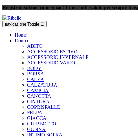
Registrati sul nostro negozio ! Uno sconto valido per sempre ti asp
navigazione Toggle
☰
Home
Donna
ABITO
ACCESSORIO ESTIVO
ACCESSORIO INVERNALE
ACCESSORIO VARIO
BODY
BORSA
CALZA
CALZATURA
CAMICIA
CANOTTA
CINTURA
COPRISPALLE
FELPA
GIACCA
GIUBBOTTO
GONNA
INTIMO SOPRA