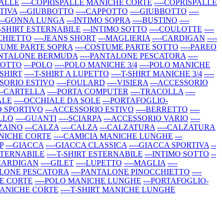
PALLE
----COPRISPALLE MANICHE CORTE
----COPRISPALLE
RTIVA
---GIUBBOTTO
----CAPPOTTO
----GIUBBOTTO
----
---GONNA LUNGA
---INTIMO SOPRA
----BUSTINO
----
-T-SHIRT ESTERNABILE
---INTIMO SOTTO
----COULOTTE
----
CCHIETTO
----JEANS SHORT
---MAGLIERIA
----CARDIGAN
----
STUME PARTE SOPRA
----COSTUME PARTE SOTTO
----PAREO
PANTALONE BERMUDA
----PANTALONE PESCATORA
----
 SOTTO
---POLO
----POLO MANICHE 3/4
----POLO MANICHE
-SHIRT
----T-SHIRT A LUPETTO
----T-SHIRT MANICHE 3/4
----
SSORIO ESTIVO
----FOULARD
----VISIERA
---ACCESSORIO
---CARTELLA
----PORTA COMPUTER
----TRACOLLA
----
ALE
----OCCHIALE DA SOLE
---PORTAFOGLIO-
TO SPORTIVO
---ACCESSORIO ESTIVO
----BERRETTO
----
ELLO
----GUANTI
----SCIARPA
---ACCESSORIO VARIO
----
-ZAINO
---CALZA
----CALZA
---CALZATURA
----CALZATURA
ANICHE CORTE
----CAMICIA MANICHE LUNGHE
---
P
---GIACCA
----GIACCA CLASSICA
----GIACCA SPORTIVA
--
STERNABILE
----T-SHIRT ESTERNABILE
---INTIMO SOTTO
--
-CARDIGAN
----GILET
----LUPETTO
----MAGLIA
----
ALONE PESCATORA
----PANTALONE PINOCCHIETTO
----
HE CORTE
----POLO MANICHE LUNGHE
---PORTAFOGLIO-
 MANICHE CORTE
----T-SHIRT MANICHE LUNGHE