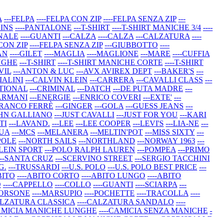
A
---FELPA
----FELPA CON ZIP
----FELPA SENZA ZIP
---
GINS
----PANTALONE
---T-SHIRT
----T-SHIRT MANICHE 3/4
----
RNALE
----GUANTI
---CALZA
----CALZA
---CALZATURA
----
 CON ZIP
----FELPA SENZA ZIP
---GIUBBOTTO
----
AN
----GILET
----MAGLIA
----MAGLIONE
---MARE
----CUFFIA
NGHE
---T-SHIRT
----T-SHIRT MANICHE CORTE
----T-SHIRT
VIL
---ANTON & LUC
---AVX AVIREX DEPT
---BAKER'S
---
IALINI
---CALVIN KLEIN
---CARRERA
---CAVALLI CLASS
---
ATIONAL
---CRIMINAL
---DATCH
---DE PUTA MADRE
---
 ARMANI
---ENERGIE
---ENRICO COVERI
---EXTE'
---
FRANCO FERRÈ
---GINGER
---GOLA
---GUESS JEANS
---
OHN GALLIANO
---JUST CAVALLI
---JUST FOR YOU
---KARI
TI
---LAVAND.
---LEE
---LEE COOPER
---LEVI'S
---LIA-NE
---
AUA
---MCS
---MELANERA
---MELTIN'POT
---MISS SIXTY
---
POLE
---NORTH SAILS
---NORTHLAND
---NORWAY 1963
---
PLEIN SPORT
---POLO RALPH LAUREN
---POMPEA
---PRIMO
---SANTA CRUZ
---SCERVINO STREET
---SERGIO TACCHINI
G.
---TRUSSARDI
---U.S. POLO
---U.S. POLO BEST PRICE
---
BITO
----ABITO CORTO
----ABITO LUNGO
----ABITO
O
----CAPPELLO
----COLLO
----GUANTI
----SCIARPA
---
-BORSONE
----MARSUPIO
----POCHETTE
----TRACOLLA
----
CALZATURA CLASSICA
----CALZATURA SANDALO
----
CAMICIA MANICHE LUNGHE
----CAMICIA SENZA MANICHE
-