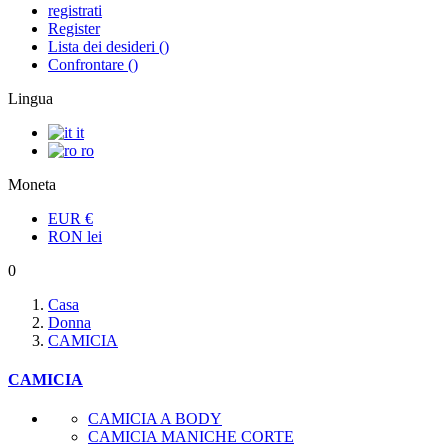
registrati
Register
Lista dei desideri
(
)
Confrontare
(
)
Lingua
it
ro
Moneta
EUR
€
RON
lei
0
Casa
Donna
CAMICIA
CAMICIA
CAMICIA A BODY
CAMICIA MANICHE CORTE