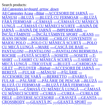
Search products:
All Categories
keyboard_arrow_down
All Categories
Acasa
--Băiat
---ACCESORII DE IARNĂ
----
MĂNUŞI
---BLUZĂ
----BLUZĂ CU FERMOAR
----BLUZĂ
FĂRĂ FERMOAR
---CĂMAŞĂ
----CĂMAŞĂ CU MÂNECĂ
LUNGĂ
----CĂMAŞĂ CU MÂNECI SCURTE
---HAINĂ DE
IARNĂ
----HAINĂ DE IARNĂ
----IMPERMEABIL
---
ÎNCĂLŢĂMINTE
----ÎNCĂLŢĂMINTE SPORT
---JEANS
----
JEANS DENIM
---LENJERIE
----CHILOT CONTENITIV
---
MAIOU POLO
----POLO CU MÂNECĂ SCURTĂ
----POLO
CU MECĂ LUNGĂ
---MARE
----CASCĂ DE BAIE
---
PANTALONI
----PANTALONI
----PANTALONI BERMUDA
---
ROCHIE
----FUSTĂ SCURTĂ
---ȘOSETE
----ȘOSETE
---T-
SHIRT
----T-SHIRT CU MÂNECĂ SCURTĂ
----T-SHIRT CU
MECĂ LUNGĂ
---TRICOTAJE
----BLUZĂ
----CARDIGAN
----
GILET
----PULOVER
--Bărbati
---ACCESORII DE IARNĂ
----
BERETĂ
----FULAR
----MĂNUŞI
----PĂLĂRIE
---
ACCESORIU DE VARĂ
----BERRETTO
----EȘARFĂ
----
FULAR
----PĂLĂRIE
----PĂLĂRIE DE PESCAR
---BLUZĂ
----
BLUZĂ CU FERMOAR
----BLUZĂ FĂRĂ FERMOAR
---
CĂMAŞĂ
----CĂMAŞĂ CU MÂNECĂ LUNGĂ
----CĂMAŞĂ
CU MÂNECI SCURTE
---CUREA
----CUREA
----CUREA DE
PIELE
---DIVERSE ACCESORII
----CRAVATĂ
---GEANTA
----
CROSSBODY
----GEANTĂ PC
----GEANTĂ SPORT
----