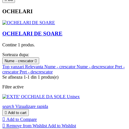
OCHELARI
OCHELARI DE SOARE
Contine 1 produs.
Sorteaza dupa:
Nume - crescator

Top vanzari
Relevanta
Nume - crescator
Nume - descrescator
Pret -
crescator
Pret - descrescator
Se afiseaza 1-1 din 1 produs(e)
Filtre active
search
Vizualizare rapida

Add to cart

Add to Compare

Remove from Wishlist
Add to Wishlist