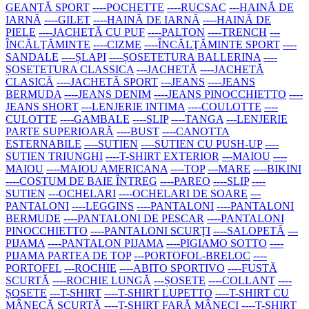
GEANTĂ SPORT
----POCHETTE
----RUCSAC
---HAINĂ DE
IARNĂ
----GILET
----HAINĂ DE IARNĂ
----HAINĂ DE
PIELE
----JACHETĂ CU PUF
----PALTON
----TRENCH
---
ÎNCĂLŢĂMINTE
----CIZME
----ÎNCĂLŢĂMINTE SPORT
----
SANDALE
----ȘLAPI
----ȘOSETETURA BALLERINA
----
ȘOSETETURA CLASSICA
---JACHETĂ
----JACHETĂ
CLASICĂ
----JACHETĂ SPORT
---JEANS
----JEANS
BERMUDA
----JEANS DENIM
----JEANS PINOCCHIETTO
----
JEANS SHORT
---LENJERIE INTIMA
----COULOTTE
----
CULOTTE
----GAMBALE
----SLIP
----TANGA
---LENJERIE
PARTE SUPERIOARĂ
----BUST
----CANOTTA
ESTERNABILE
----SUTIEN
----SUTIEN CU PUSH-UP
----
SUTIEN TRIUNGHI
----T-SHIRT EXTERIOR
---MAIOU
----
MAIOU
----MAIOU AMERICANA
----TOP
---MARE
----BIKINI
----COSTUM DE BAIE ÎNTREG
----PAREO
----SLIP
----
SUTIEN
---OCHELARI
----OCHELARI DE SOARE
---
PANTALONI
----LEGGINS
----PANTALONI
----PANTALONI
BERMUDE
----PANTALONI DE PESCAR
----PANTALONI
PINOCCHIETTO
----PANTALONI SCURŢI
----SALOPETĂ
---
PIJAMA
----PANTALON PIJAMA
----PIGIAMO SOTTO
----
PIJAMA PARTEA DE TOP
---PORTOFOL-BRELOC
----
PORTOFEL
---ROCHIE
----ABITO SPORTIVO
----FUSTĂ
SCURTĂ
----ROCHIE LUNGĂ
---ȘOSETE
----COLLANT
----
ȘOSETE
---T-SHIRT
----T-SHIRT LUPETTO
----T-SHIRT CU
MÂNECĂ SCURTĂ
----T-SHIRT FARĂ MÂNECI
----T-SHIRT