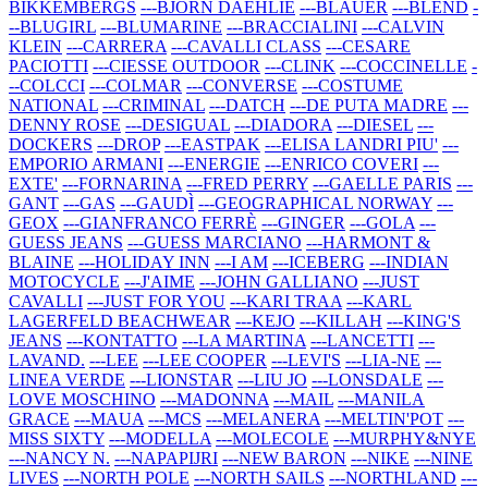
BIKKEMBERGS
---BJORN DAEHLIE
---BLAUER
---BLEND
-
--BLUGIRL
---BLUMARINE
---BRACCIALINI
---CALVIN
KLEIN
---CARRERA
---CAVALLI CLASS
---CESARE
PACIOTTI
---CIESSE OUTDOOR
---CLINK
---COCCINELLE
-
--COLCCI
---COLMAR
---CONVERSE
---COSTUME
NATIONAL
---CRIMINAL
---DATCH
---DE PUTA MADRE
---
DENNY ROSE
---DESIGUAL
---DIADORA
---DIESEL
---
DOCKERS
---DROP
---EASTPAK
---ELISA LANDRI PIU'
---
EMPORIO ARMANI
---ENERGIE
---ENRICO COVERI
---
EXTE'
---FORNARINA
---FRED PERRY
---GAELLE PARIS
---
GANT
---GAS
---GAUDÌ
---GEOGRAPHICAL NORWAY
---
GEOX
---GIANFRANCO FERRÈ
---GINGER
---GOLA
---
GUESS JEANS
---GUESS MARCIANO
---HARMONT &
BLAINE
---HOLIDAY INN
---I AM
---ICEBERG
---INDIAN
MOTOCYCLE
---J'AIME
---JOHN GALLIANO
---JUST
CAVALLI
---JUST FOR YOU
---KARI TRAA
---KARL
LAGERFELD BEACHWEAR
---KEJO
---KILLAH
---KING'S
JEANS
---KONTATTO
---LA MARTINA
---LANCETTI
---
LAVAND.
---LEE
---LEE COOPER
---LEVI'S
---LIA-NE
---
LINEA VERDE
---LIONSTAR
---LIU JO
---LONSDALE
---
LOVE MOSCHINO
---MADONNA
---MAIL
---MANILA
GRACE
---MAUA
---MCS
---MELANERA
---MELTIN'POT
---
MISS SIXTY
---MODELLA
---MOLECOLE
---MURPHY&NYE
---NANCY N.
---NAPAPIJRI
---NEW BARON
---NIKE
---NINE
LIVES
---NORTH POLE
---NORTH SAILS
---NORTHLAND
---