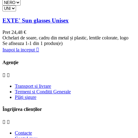
EXTE' Sun glasses Unisex
Pret
24,48 €
Ochelari de soare, cadru din metal și plastic, lentile colorate, logo
Se afiseaza 1-1 din 1 produs(e)
Inapoi la inceput

Agenţie


Transport si livrare
Termeni si Conditii Generale
Plăți sigure
Îngrijirea clienților


Contacte