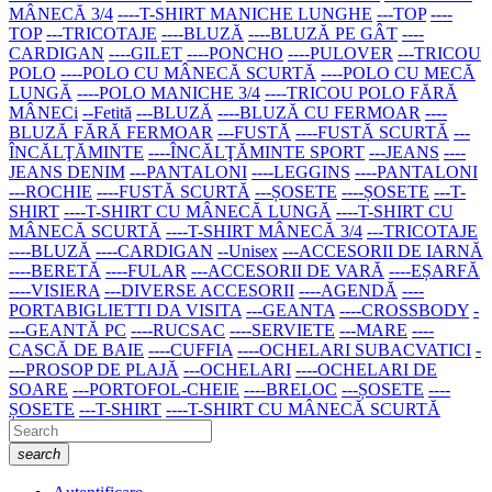
MÂNECĂ 3/4
----T-SHIRT MANICHE LUNGHE
---TOP
----
TOP
---TRICOTAJE
----BLUZĂ
----BLUZĂ PE GÂT
----
CARDIGAN
----GILET
----PONCHO
----PULOVER
---TRICOU
POLO
----POLO CU MÂNECĂ SCURTĂ
----POLO CU MECĂ
LUNGĂ
----POLO MANICHE 3/4
----TRICOU POLO FĂRĂ
MÂNECi
--Fetită
---BLUZĂ
----BLUZĂ CU FERMOAR
----
BLUZĂ FĂRĂ FERMOAR
---FUSTĂ
----FUSTĂ SCURTĂ
---
ÎNCĂLŢĂMINTE
----ÎNCĂLŢĂMINTE SPORT
---JEANS
----
JEANS DENIM
---PANTALONI
----LEGGINS
----PANTALONI
---ROCHIE
----FUSTĂ SCURTĂ
---ȘOSETE
----ȘOSETE
---T-
SHIRT
----T-SHIRT CU MÂNECĂ LUNGĂ
----T-SHIRT CU
MÂNECĂ SCURTĂ
----T-SHIRT MÂNECĂ 3/4
---TRICOTAJE
----BLUZĂ
----CARDIGAN
--Unisex
---ACCESORII DE IARNĂ
----BERETĂ
----FULAR
---ACCESORII DE VARĂ
----EȘARFĂ
----VISIERA
---DIVERSE ACCESORII
----AGENDĂ
----
PORTABIGLIETTI DA VISITA
---GEANTA
----CROSSBODY
-
---GEANTĂ PC
----RUCSAC
----SERVIETE
---MARE
----
CASCĂ DE BAIE
----CUFFIA
----OCHELARI SUBACVATICI
-
---PROSOP DE PLAJĂ
---OCHELARI
----OCHELARI DE
SOARE
---PORTOFOL-CHEIE
----BRELOC
---ȘOSETE
----
ȘOSETE
---T-SHIRT
----T-SHIRT CU MÂNECĂ SCURTĂ
search