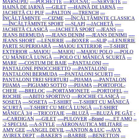
MARSUPIU
----POCHETTE
----RUCSAC
----SERVIETE
---
HAINĂ DE IARNĂ
----GILET
----HAINĂ DE IARNĂ
----
JACHETĂ CU PUF
----PALTON
----TRENCH
---
ÎNCĂLŢĂMINTE
----CIZME
----ÎNCĂLŢĂMINTE CLASSICA
----ÎNCĂLŢĂMINTE SPORT
----ȘLAPI
---JACHETĂ
----
JACHETĂ CLASICĂ
----JACHETĂ SPORT
---JEANS
----
JEANS BERMUDA
----JEANS DENIM
----JEANS DENIM1
----
JEANS SHORT
---LENJERIE
----BOXER
----SLIP
---LENJERIE
PARTE SUPERIOARĂ
----MAIOU EXTERIOR
----T-SHIRT
EXTERIOR
---MAIOU
----MAIOU
---MAIOU POLO
----POLO
CU MÂNECĂ LUNGĂ
----POLO CU MÂNECĂ SCURTĂ
---
MARE
----COSTUM DE BAIE
---PANTALONI
----
PANTALONE PINOCCHIETTO
----PANTALONI
----
PANTALONI BERMUDA
----PANTALONI SCURŢI
----
PANTALONI TREI SFERTURI
---PIJAMA
----PANTALON
PIJAMA
----PIGIAMO SOTTO
----PIJAMA
---PORTOFOL-
CHEIE
----BRELOC
----PORTAMONETE
----PORTOFEL
---
ROCHIE
----ABITO SPORTIVO
----ROCHIE CLASICĂ
---
ȘOSETA
----ȘOSETA
---T-SHIRT
----T-SHIRT CU MÂNECĂ
SCURTĂ
----T-SHIRT CU MECĂ LUNGĂ
----T-SHIRT
MÂNECĂ 3/4
---TRICOTAJE
----BLUZĂ
----BLUZĂ PE GÂT
-
---CARDIGAN
----GILET
----PULOVER
--Brand
---...ET AMO
--
-2 SPECIAL
---A-STYLE
---AERONAUTICA MILITARE
---
AMY GEE
---ANGEL DEVIL
---ANTON & LUC
---AVX
AVIREX DEPT
---BAKER'S
---BARBIE
---BENETTON
---