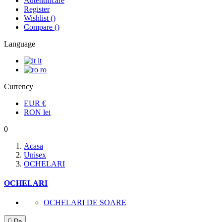
Autentificare
Register
Wishlist
(
)
Compare
(
)
Language
it
ro
Currency
EUR
€
RON
lei
0
Acasa
Unisex
OCHELARI
OCHELARI
OCHELARI DE SOARE

Da