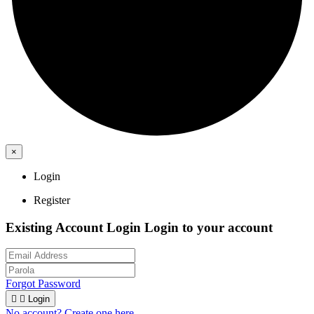
×
Login
Register
Existing Account Login
Login to your account
Forgot Password


Login
No account? Create one here