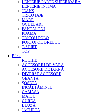
LENJERIE PARTE SUPERIOARĂ
LENJERIE INTIMA
JEANS
TRICOTAJE
MARE
OCHELARI
PANTALONI
PIJAMA
TRICOU POLO
PORTOFOL-BRELOC
T-SHIRT
TOP
Bărbați
ROCHIE
ACCESORIU DE VARĂ
ACCESORII DE IARNĂ
DIVERSE ACCESORII
GEANTA
ȘOSETA
ÎNCĂLŢĂMINTE
CĂMAŞĂ
MAIOU
CUREA
BLUZĂ
JACHETĂ