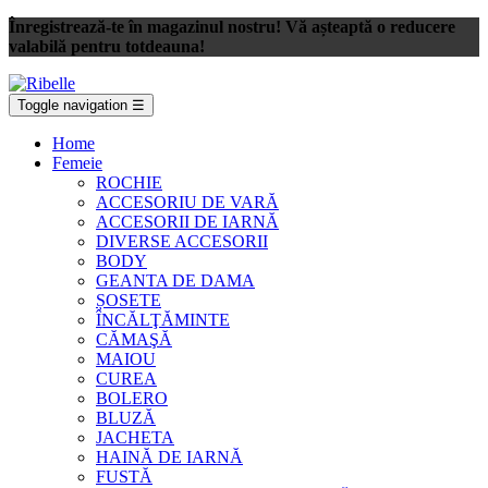
Înregistrează-te în magazinul nostru! Vă așteaptă o reducere
valabilă pentru totdeauna!
Toggle navigation
☰
Home
Femeie
ROCHIE
ACCESORIU DE VARĂ
ACCESORII DE IARNĂ
DIVERSE ACCESORII
BODY
GEANTA DE DAMA
ȘOSETE
ÎNCĂLŢĂMINTE
CĂMAŞĂ
MAIOU
CUREA
BOLERO
BLUZĂ
JACHETA
HAINĂ DE IARNĂ
FUSTĂ