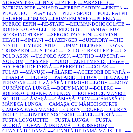
NORWAY 1963
---ONYX
---PAPETE
---PARASUCO
---
PATRIZIA PEPE
---PHARD
---PIERRE CARDIN
---PINETA
---
PIQUADRO
---PLAY BOY
---PLEIN SPORT
---POLO RALPH
LAUREN
---POMPEA
---PRIMO EMPORIO
---PUEBLA
---
PUERCO ESPIN
---RE-START
---RHUMANDCHOCOLATE
---
ROBERTO CAVALLI
---ROMEO GIGLI
---SANTA CRUZ
---
SCERVINO STREET
---SERGIO TACCHINI
---SILVIAN
HEACH
---SIMIANI
---SLAZENGER
---SUPERDRY
---THE
NINTH
---TIMBERLAND
---TOMMY HILFIGER
---TOY G.
---
TRUSSARDI
---U.S. POLO
---U.S. POLO BEST PRICE
---U.S.
POLO ASSN.
---U.S.POLO ASSN.
---UNTHO
---UP STAR
---
VOLCOM
---YES ZEE
---YUKO
---ZUELEMENTS
--Femeie
---
ACCESORII DE IARNĂ
----BERRETTO
----COLAR
----
FULAR
----MĂNUŞI
----PĂLĂRIE
---ACCESORII DE VARĂ
--
--EȘARFĂ
----FULAR
----PĂLĂRIE
---BLUZĂ
----BLUZĂ CU
FERMOAR
----BLUZĂ FĂRĂ FERMOAR
---BODY
----BODY
CU MÂNECĂ LUNGĂ
----BODY MAIOU
---BOLERO
----
BOLERO CU MÂNECĂ LUNGĂ
----BOLERO CU MÂNECI
SCURTE
---CĂMAŞĂ
----CĂMAŞĂ BODY
----CĂMAŞĂ CU
MÂNECĂ LUNGĂ
----CĂMAŞĂ CU MÂNECI SCURTE
----
CĂMAŞĂ FĂRĂ MÂNECI
---CUREA
----CUREA
----CUREA
DE PIELE
---DIVERSE ACCESORII
----INEL
---FUSTĂ
----
FUSTĂ LONGUETTE
----FUSTĂ LUNGĂ
----FUSTĂ
SCURTĂ
---GEANTĂ DE DAMĂ
----CROSSBODY
----
GEANTĂ DE DAMĂ
----GEANTĂ DE DAMĂ MARSUPIU
----