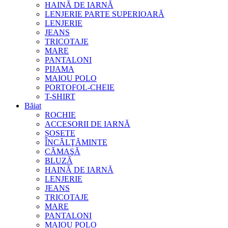
HAINĂ DE IARNĂ
LENJERIE PARTE SUPERIOARĂ
LENJERIE
JEANS
TRICOTAJE
MARE
PANTALONI
PIJAMA
MAIOU POLO
PORTOFOL-CHEIE
T-SHIRT
Băiat
ROCHIE
ACCESORII DE IARNĂ
ȘOSETE
ÎNCĂLŢĂMINTE
CĂMAŞĂ
BLUZĂ
HAINĂ DE IARNĂ
LENJERIE
JEANS
TRICOTAJE
MARE
PANTALONI
MAIOU POLO