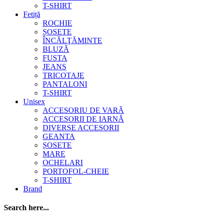
T-SHIRT
Fetiță
ROCHIE
ȘOSETE
ÎNCĂLŢĂMINTE
BLUZĂ
FUSTA
JEANS
TRICOTAJE
PANTALONI
T-SHIRT
Unisex
ACCESORIU DE VARĂ
ACCESORII DE IARNĂ
DIVERSE ACCESORII
GEANTA
ȘOSETE
MARE
OCHELARI
PORTOFOL-CHEIE
T-SHIRT
Brand
Search here...