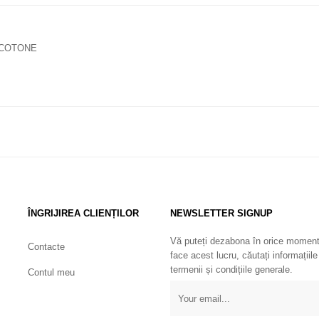
 COTONE
ÎNGRIJIREA CLIENȚILOR
NEWSLETTER SIGNUP
Vă puteți dezabona în orice moment
Contacte
face acest lucru, căutați informațiile
termenii și condițiile generale.
Contul meu