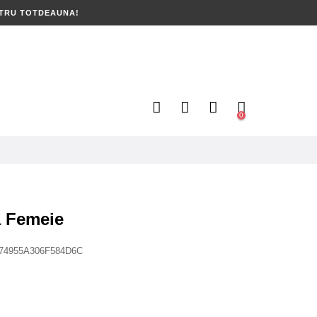
NTRU TOTDEAUNA!
0
 Femeie
74955A306F584D6C