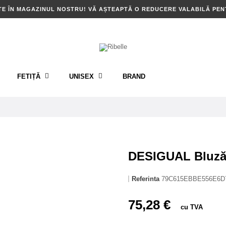
TE ÎN MAGAZINUL NOSTRU! VĂ AȘTEAPTĂ O REDUCERE VALABILĂ PE
FETIȚĂ
UNISEX
BRAND
DESIGUAL Bluză
Referinta
79C615EBBE556E6D
75,28 €
cu TVA