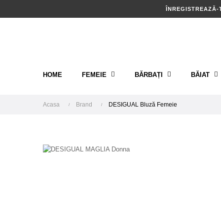
ÎNREGISTREAZĂ-
HOME
FEMEIE
BĂRBAȚI
BĂIAT
Acasa
Brand
DESIGUAL Bluză Femeie