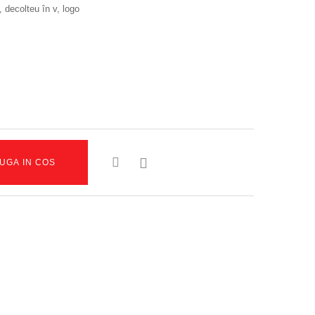
, decolteu în v, logo

UGA IN COS