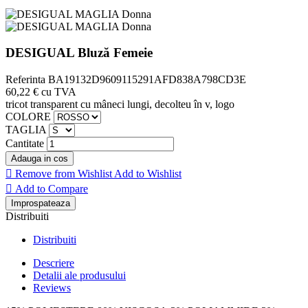
DESIGUAL Bluză Femeie
Referinta
BA19132D9609115291AFD838A798CD3E
60,22 €
cu TVA
tricot transparent cu mâneci lungi, decolteu în v, logo
COLORE
TAGLIA
Cantitate
Adauga in cos

Remove from Wishlist
Add to Wishlist

Add to Compare
Distribuiti
Distribuiti
Descriere
Detalii ale produsului
Reviews