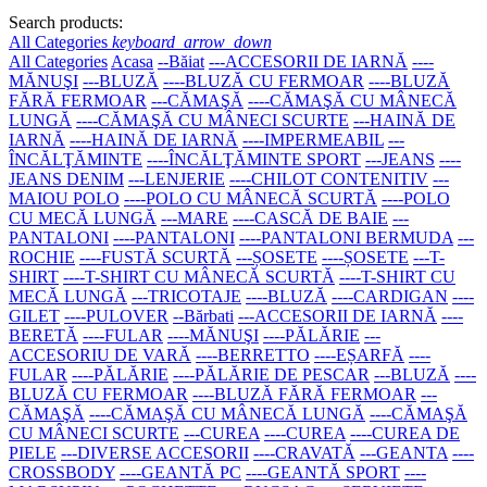
Search products:
All Categories
keyboard_arrow_down
All Categories
Acasa
--Băiat
---ACCESORII DE IARNĂ
----
MĂNUŞI
---BLUZĂ
----BLUZĂ CU FERMOAR
----BLUZĂ
FĂRĂ FERMOAR
---CĂMAŞĂ
----CĂMAŞĂ CU MÂNECĂ
LUNGĂ
----CĂMAŞĂ CU MÂNECI SCURTE
---HAINĂ DE
IARNĂ
----HAINĂ DE IARNĂ
----IMPERMEABIL
---
ÎNCĂLŢĂMINTE
----ÎNCĂLŢĂMINTE SPORT
---JEANS
----
JEANS DENIM
---LENJERIE
----CHILOT CONTENITIV
---
MAIOU POLO
----POLO CU MÂNECĂ SCURTĂ
----POLO
CU MECĂ LUNGĂ
---MARE
----CASCĂ DE BAIE
---
PANTALONI
----PANTALONI
----PANTALONI BERMUDA
---
ROCHIE
----FUSTĂ SCURTĂ
---ȘOSETE
----ȘOSETE
---T-
SHIRT
----T-SHIRT CU MÂNECĂ SCURTĂ
----T-SHIRT CU
MECĂ LUNGĂ
---TRICOTAJE
----BLUZĂ
----CARDIGAN
----
GILET
----PULOVER
--Bărbati
---ACCESORII DE IARNĂ
----
BERETĂ
----FULAR
----MĂNUŞI
----PĂLĂRIE
---
ACCESORIU DE VARĂ
----BERRETTO
----EȘARFĂ
----
FULAR
----PĂLĂRIE
----PĂLĂRIE DE PESCAR
---BLUZĂ
----
BLUZĂ CU FERMOAR
----BLUZĂ FĂRĂ FERMOAR
---
CĂMAŞĂ
----CĂMAŞĂ CU MÂNECĂ LUNGĂ
----CĂMAŞĂ
CU MÂNECI SCURTE
---CUREA
----CUREA
----CUREA DE
PIELE
---DIVERSE ACCESORII
----CRAVATĂ
---GEANTA
----
CROSSBODY
----GEANTĂ PC
----GEANTĂ SPORT
----