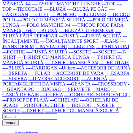
MÂNECĂ 3/4
----T-SHIRT MANICHE LUNGHE
---TOP
----
TOP
---TRICOTAJE
----BLUZĂ
----BLUZĂ PE GÂT
----
CARDIGAN
----GILET
----PONCHO
----PULOVER
---TRICOU
POLO
----POLO CU MÂNECĂ SCURTĂ
----POLO CU MECĂ
LUNGĂ
----POLO MANICHE 3/4
----TRICOU POLO FĂRĂ
MÂNECi
--Fetită
---BLUZĂ
----BLUZĂ CU FERMOAR
----
BLUZĂ FĂRĂ FERMOAR
---FUSTĂ
----FUSTĂ SCURTĂ
---
ÎNCĂLŢĂMINTE
----ÎNCĂLŢĂMINTE SPORT
---JEANS
----
JEANS DENIM
---PANTALONI
----LEGGINS
----PANTALONI
---ROCHIE
----FUSTĂ SCURTĂ
---ȘOSETE
----ȘOSETE
---T-
SHIRT
----T-SHIRT CU MÂNECĂ LUNGĂ
----T-SHIRT CU
MÂNECĂ SCURTĂ
----T-SHIRT MÂNECĂ 3/4
---TRICOTAJE
----BLUZĂ
----CARDIGAN
--Unisex
---ACCESORII DE IARNĂ
----BERETĂ
----FULAR
---ACCESORII DE VARĂ
----EȘARFĂ
----VISIERA
---DIVERSE ACCESORII
----AGENDĂ
----
PORTABIGLIETTI DA VISITA
---GEANTA
----CROSSBODY
-
---GEANTĂ PC
----RUCSAC
----SERVIETE
---MARE
----
CASCĂ DE BAIE
----CUFFIA
----OCHELARI SUBACVATICI
-
---PROSOP DE PLAJĂ
---OCHELARI
----OCHELARI DE
SOARE
---PORTOFOL-CHEIE
----BRELOC
---ȘOSETE
----
ȘOSETE
---T-SHIRT
----T-SHIRT CU MÂNECĂ SCURTĂ
search