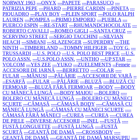
NORWAY 1963
---ONYX
---PAPETE
---PARASUCO
---
PATRIZIA PEPE
---PHARD
---PIERRE CARDIN
---PINETA
---
PIQUADRO
---PLAY BOY
---PLEIN SPORT
---POLO RALPH
LAUREN
---POMPEA
---PRIMO EMPORIO
---PUEBLA
---
PUERCO ESPIN
---RE-START
---RHUMANDCHOCOLATE
---
ROBERTO CAVALLI
---ROMEO GIGLI
---SANTA CRUZ
---
SCERVINO STREET
---SERGIO TACCHINI
---SILVIAN
HEACH
---SIMIANI
---SLAZENGER
---SUPERDRY
---THE
NINTH
---TIMBERLAND
---TOMMY HILFIGER
---TOY G.
---
TRUSSARDI
---U.S. POLO
---U.S. POLO BEST PRICE
---U.S.
POLO ASSN.
---U.S.POLO ASSN.
---UNTHO
---UP STAR
---
VOLCOM
---YES ZEE
---YUKO
---ZUELEMENTS
--Femeie
---
ACCESORII DE IARNĂ
----BERRETTO
----COLAR
----
FULAR
----MĂNUŞI
----PĂLĂRIE
---ACCESORII DE VARĂ
--
--EȘARFĂ
----FULAR
----PĂLĂRIE
---BLUZĂ
----BLUZĂ CU
FERMOAR
----BLUZĂ FĂRĂ FERMOAR
---BODY
----BODY
CU MÂNECĂ LUNGĂ
----BODY MAIOU
---BOLERO
----
BOLERO CU MÂNECĂ LUNGĂ
----BOLERO CU MÂNECI
SCURTE
---CĂMAŞĂ
----CĂMAŞĂ BODY
----CĂMAŞĂ CU
MÂNECĂ LUNGĂ
----CĂMAŞĂ CU MÂNECI SCURTE
----
CĂMAŞĂ FĂRĂ MÂNECI
---CUREA
----CUREA
----CUREA
DE PIELE
---DIVERSE ACCESORII
----INEL
---FUSTĂ
----
FUSTĂ LONGUETTE
----FUSTĂ LUNGĂ
----FUSTĂ
SCURTĂ
---GEANTĂ DE DAMĂ
----CROSSBODY
----
GEANTĂ DE DAMĂ
----GEANTĂ DE DAMĂ MARSUPIU
----