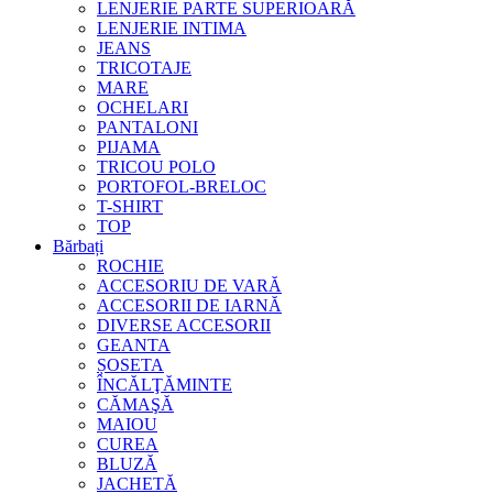
LENJERIE PARTE SUPERIOARĂ
LENJERIE INTIMA
JEANS
TRICOTAJE
MARE
OCHELARI
PANTALONI
PIJAMA
TRICOU POLO
PORTOFOL-BRELOC
T-SHIRT
TOP
Bărbați
ROCHIE
ACCESORIU DE VARĂ
ACCESORII DE IARNĂ
DIVERSE ACCESORII
GEANTA
ȘOSETA
ÎNCĂLŢĂMINTE
CĂMAŞĂ
MAIOU
CUREA
BLUZĂ
JACHETĂ