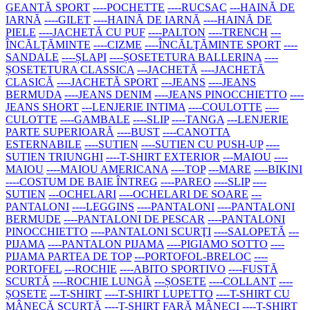
GEANTĂ SPORT
----POCHETTE
----RUCSAC
---HAINĂ DE
IARNĂ
----GILET
----HAINĂ DE IARNĂ
----HAINĂ DE
PIELE
----JACHETĂ CU PUF
----PALTON
----TRENCH
---
ÎNCĂLŢĂMINTE
----CIZME
----ÎNCĂLŢĂMINTE SPORT
----
SANDALE
----ȘLAPI
----ȘOSETETURA BALLERINA
----
ȘOSETETURA CLASSICA
---JACHETĂ
----JACHETĂ
CLASICĂ
----JACHETĂ SPORT
---JEANS
----JEANS
BERMUDA
----JEANS DENIM
----JEANS PINOCCHIETTO
----
JEANS SHORT
---LENJERIE INTIMA
----COULOTTE
----
CULOTTE
----GAMBALE
----SLIP
----TANGA
---LENJERIE
PARTE SUPERIOARĂ
----BUST
----CANOTTA
ESTERNABILE
----SUTIEN
----SUTIEN CU PUSH-UP
----
SUTIEN TRIUNGHI
----T-SHIRT EXTERIOR
---MAIOU
----
MAIOU
----MAIOU AMERICANA
----TOP
---MARE
----BIKINI
----COSTUM DE BAIE ÎNTREG
----PAREO
----SLIP
----
SUTIEN
---OCHELARI
----OCHELARI DE SOARE
---
PANTALONI
----LEGGINS
----PANTALONI
----PANTALONI
BERMUDE
----PANTALONI DE PESCAR
----PANTALONI
PINOCCHIETTO
----PANTALONI SCURŢI
----SALOPETĂ
---
PIJAMA
----PANTALON PIJAMA
----PIGIAMO SOTTO
----
PIJAMA PARTEA DE TOP
---PORTOFOL-BRELOC
----
PORTOFEL
---ROCHIE
----ABITO SPORTIVO
----FUSTĂ
SCURTĂ
----ROCHIE LUNGĂ
---ȘOSETE
----COLLANT
----
ȘOSETE
---T-SHIRT
----T-SHIRT LUPETTO
----T-SHIRT CU
MÂNECĂ SCURTĂ
----T-SHIRT FARĂ MÂNECI
----T-SHIRT