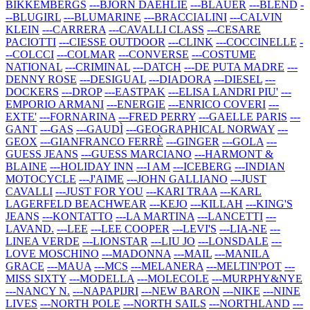
BIKKEMBERGS
---BJORN DAEHLIE
---BLAUER
---BLEND
-
--BLUGIRL
---BLUMARINE
---BRACCIALINI
---CALVIN
KLEIN
---CARRERA
---CAVALLI CLASS
---CESARE
PACIOTTI
---CIESSE OUTDOOR
---CLINK
---COCCINELLE
-
--COLCCI
---COLMAR
---CONVERSE
---COSTUME
NATIONAL
---CRIMINAL
---DATCH
---DE PUTA MADRE
---
DENNY ROSE
---DESIGUAL
---DIADORA
---DIESEL
---
DOCKERS
---DROP
---EASTPAK
---ELISA LANDRI PIU'
---
EMPORIO ARMANI
---ENERGIE
---ENRICO COVERI
---
EXTE'
---FORNARINA
---FRED PERRY
---GAELLE PARIS
---
GANT
---GAS
---GAUDÌ
---GEOGRAPHICAL NORWAY
---
GEOX
---GIANFRANCO FERRÈ
---GINGER
---GOLA
---
GUESS JEANS
---GUESS MARCIANO
---HARMONT &
BLAINE
---HOLIDAY INN
---I AM
---ICEBERG
---INDIAN
MOTOCYCLE
---J'AIME
---JOHN GALLIANO
---JUST
CAVALLI
---JUST FOR YOU
---KARI TRAA
---KARL
LAGERFELD BEACHWEAR
---KEJO
---KILLAH
---KING'S
JEANS
---KONTATTO
---LA MARTINA
---LANCETTI
---
LAVAND.
---LEE
---LEE COOPER
---LEVI'S
---LIA-NE
---
LINEA VERDE
---LIONSTAR
---LIU JO
---LONSDALE
---
LOVE MOSCHINO
---MADONNA
---MAIL
---MANILA
GRACE
---MAUA
---MCS
---MELANERA
---MELTIN'POT
---
MISS SIXTY
---MODELLA
---MOLECOLE
---MURPHY&NYE
---NANCY N.
---NAPAPIJRI
---NEW BARON
---NIKE
---NINE
LIVES
---NORTH POLE
---NORTH SAILS
---NORTHLAND
---