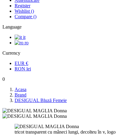
Autentificare
Register
Wishlist
(
)
Compare
(
)
Language
it
ro
Currency
EUR
€
RON
lei
0
Acasa
Brand
DESIGUAL Bluză Femeie
tricot transparent cu mâneci lungi, decolteu în v, logo