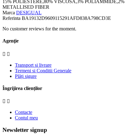
15% POLIESTERE,80% VISCOSA,3% POLIAMMIDE,2%
METALLISED FIBER
Marca
DESIGUAL
Referinta
BA19132D9609115291AFD838A798CD3E
No customer reviews for the moment.
Agenţie


Transport si livrare
Termeni si Conditii Generale
Plăți sigure
Îngrijirea clienților


Contacte
Contul meu
Newsletter signup