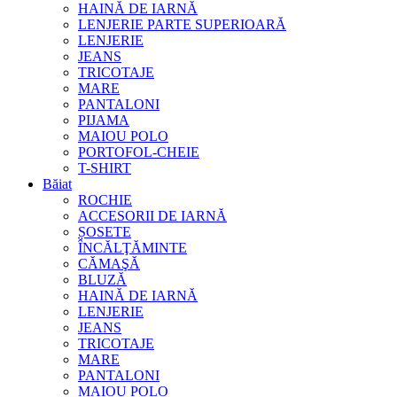
HAINĂ DE IARNĂ
LENJERIE PARTE SUPERIOARĂ
LENJERIE
JEANS
TRICOTAJE
MARE
PANTALONI
PIJAMA
MAIOU POLO
PORTOFOL-CHEIE
T-SHIRT
Băiat
ROCHIE
ACCESORII DE IARNĂ
ȘOSETE
ÎNCĂLŢĂMINTE
CĂMAŞĂ
BLUZĂ
HAINĂ DE IARNĂ
LENJERIE
JEANS
TRICOTAJE
MARE
PANTALONI
MAIOU POLO