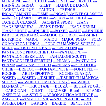
MARSUPIU
----POCHETTE
----RUCSAC
----SERVIETE
---
HAINĂ DE IARNĂ
----GILET
----HAINĂ DE IARNĂ
----
JACHETĂ CU PUF
----PALTON
----TRENCH
---
ÎNCĂLŢĂMINTE
----CIZME
----ÎNCĂLŢĂMINTE CLASSICA
----ÎNCĂLŢĂMINTE SPORT
----ȘLAPI
---JACHETĂ
----
JACHETĂ CLASICĂ
----JACHETĂ SPORT
---JEANS
----
JEANS BERMUDA
----JEANS DENIM
----JEANS DENIM1
----
JEANS SHORT
---LENJERIE
----BOXER
----SLIP
---LENJERIE
PARTE SUPERIOARĂ
----MAIOU EXTERIOR
----T-SHIRT
EXTERIOR
---MAIOU
----MAIOU
---MAIOU POLO
----POLO
CU MÂNECĂ LUNGĂ
----POLO CU MÂNECĂ SCURTĂ
---
MARE
----COSTUM DE BAIE
---PANTALONI
----
PANTALONE PINOCCHIETTO
----PANTALONI
----
PANTALONI BERMUDA
----PANTALONI SCURŢI
----
PANTALONI TREI SFERTURI
---PIJAMA
----PANTALON
PIJAMA
----PIGIAMO SOTTO
----PIJAMA
---PORTOFOL-
CHEIE
----BRELOC
----PORTAMONETE
----PORTOFEL
---
ROCHIE
----ABITO SPORTIVO
----ROCHIE CLASICĂ
---
ȘOSETA
----ȘOSETA
---T-SHIRT
----T-SHIRT CU MÂNECĂ
SCURTĂ
----T-SHIRT CU MECĂ LUNGĂ
----T-SHIRT
MÂNECĂ 3/4
---TRICOTAJE
----BLUZĂ
----BLUZĂ PE GÂT
-
---CARDIGAN
----GILET
----PULOVER
--Brand
---...ET AMO
--
-2 SPECIAL
---A-STYLE
---AERONAUTICA MILITARE
---
AMY GEE
---ANGEL DEVIL
---ANTON & LUC
---AVX
AVIREX DEPT
---BAKER'S
---BARBIE
---BENETTON
---