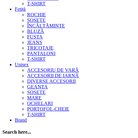
T-SHIRT
Fetiță
ROCHIE
ȘOSETE
ÎNCĂLŢĂMINTE
BLUZĂ
FUSTA
JEANS
TRICOTAJE
PANTALONI
T-SHIRT
Unisex
ACCESORIU DE VARĂ
ACCESORII DE IARNĂ
DIVERSE ACCESORII
GEANTA
ȘOSETE
MARE
OCHELARI
PORTOFOL-CHEIE
T-SHIRT
Brand
Search here...