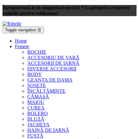
Înregistrează-te în magazinul nostru! Vă așteaptă o reducere
valabilă pentru totdeauna!
Toggle navigation
☰
Home
Femeie
ROCHIE
ACCESORIU DE VARĂ
ACCESORII DE IARNĂ
DIVERSE ACCESORII
BODY
GEANTA DE DAMA
ȘOSETE
ÎNCĂLŢĂMINTE
CĂMAŞĂ
MAIOU
CUREA
BOLERO
BLUZĂ
JACHETA
HAINĂ DE IARNĂ
FUSTĂ