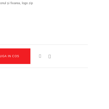
nul și fixarea, logo zip

UGA IN COS