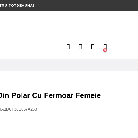
NTRU TOTDEAUNA!
0
in Polar Cu Fermoar Femeie
4A1DCF38E637A253