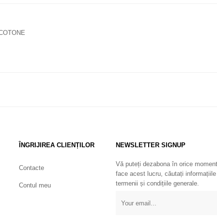
 COTONE
ÎNGRIJIREA CLIENȚILOR
NEWSLETTER SIGNUP
Vă puteți dezabona în orice moment
Contacte
face acest lucru, căutați informațiile
termenii și condițiile generale.
Contul meu