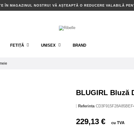
TE ÎN MAGAZINUL NOSTRU! VĂ AȘTEAPTĂ O REDUCERE VALABILĂ PE
FETIȚĂ
UNISEX
BRAND
meie
BLUGIRL Bluză D
Referinta
CD3F915F28A85BEF
229,13 €
cu TVA