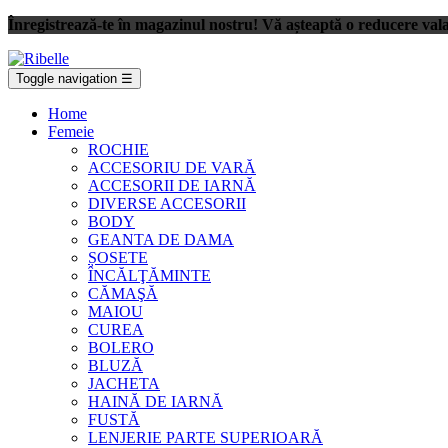
Înregistrează-te în magazinul nostru! Vă așteaptă o reducere val
Toggle navigation
☰
Home
Femeie
ROCHIE
ACCESORIU DE VARĂ
ACCESORII DE IARNĂ
DIVERSE ACCESORII
BODY
GEANTA DE DAMA
ȘOSETE
ÎNCĂLŢĂMINTE
CĂMAŞĂ
MAIOU
CUREA
BOLERO
BLUZĂ
JACHETA
HAINĂ DE IARNĂ
FUSTĂ
LENJERIE PARTE SUPERIOARĂ