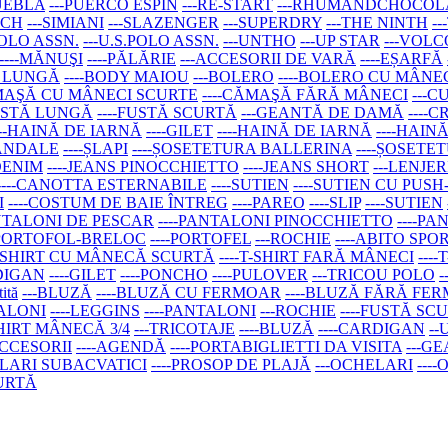
PUEBLA
---PUERCO ESPIN
---RE-START
---RHUMANDCHOCOL
ACH
---SIMIANI
---SLAZENGER
---SUPERDRY
---THE NINTH
-
 POLO ASSN.
---U.S.POLO ASSN.
---UNTHO
---UP STAR
---VOL
----MĂNUŞI
----PĂLĂRIE
---ACCESORII DE VARĂ
----EȘARFĂ
Ă LUNGĂ
----BODY MAIOU
---BOLERO
----BOLERO CU MÂN
ĂMAŞĂ CU MÂNECI SCURTE
----CĂMAŞĂ FĂRĂ MÂNECI
---C
FUSTĂ LUNGĂ
----FUSTĂ SCURTĂ
---GEANTĂ DE DAMĂ
----
---HAINĂ DE IARNĂ
----GILET
----HAINĂ DE IARNĂ
----HAIN
SANDALE
----ȘLAPI
----ȘOSETETURA BALLERINA
----ȘOSETE
 DENIM
----JEANS PINOCCHIETTO
----JEANS SHORT
---LENJER
----CANOTTA ESTERNABILE
----SUTIEN
----SUTIEN CU PUSH
I
----COSTUM DE BAIE ÎNTREG
----PAREO
----SLIP
----SUTIEN
ANTALONI DE PESCAR
----PANTALONI PINOCCHIETTO
----P
-PORTOFOL-BRELOC
----PORTOFEL
---ROCHIE
----ABITO SPO
-T-SHIRT CU MÂNECĂ SCURTĂ
----T-SHIRT FARĂ MÂNECI
---
RDIGAN
----GILET
----PONCHO
----PULOVER
---TRICOU POLO
tită
---BLUZĂ
----BLUZĂ CU FERMOAR
----BLUZĂ FĂRĂ FE
TALONI
----LEGGINS
----PANTALONI
---ROCHIE
----FUSTĂ SC
SHIRT MÂNECĂ 3/4
---TRICOTAJE
----BLUZĂ
----CARDIGAN
--
ACCESORII
----AGENDĂ
----PORTABIGLIETTI DA VISITA
---G
ELARI SUBACVATICI
----PROSOP DE PLAJĂ
---OCHELARI
---
CURTĂ