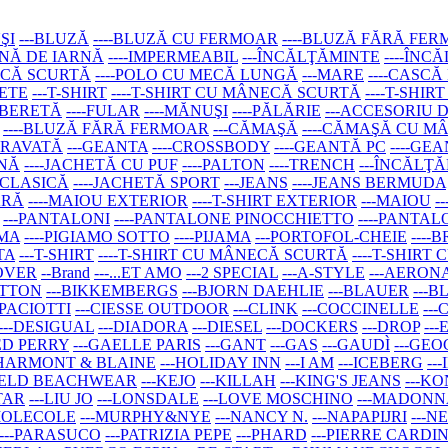
ŞI
---BLUZĂ
----BLUZĂ CU FERMOAR
----BLUZĂ FĂRĂ FE
AINĂ DE IARNĂ
----IMPERMEABIL
---ÎNCĂLŢĂMINTE
----ÎNC
ECĂ SCURTĂ
----POLO CU MECĂ LUNGĂ
---MARE
----CASCĂ
SETE
---T-SHIRT
----T-SHIRT CU MÂNECĂ SCURTĂ
----T-SHI
--BERETĂ
----FULAR
----MĂNUŞI
----PĂLĂRIE
---ACCESORIU 
----BLUZĂ FĂRĂ FERMOAR
---CĂMAŞĂ
----CĂMAŞĂ CU 
-CRAVATĂ
---GEANTA
----CROSSBODY
----GEANTĂ PC
----GE
RNĂ
----JACHETĂ CU PUF
----PALTON
----TRENCH
---ÎNCĂLŢ
 CLASICĂ
----JACHETĂ SPORT
---JEANS
----JEANS BERMUDA
ARĂ
----MAIOU EXTERIOR
----T-SHIRT EXTERIOR
---MAIOU
-
---PANTALONI
----PANTALONE PINOCCHIETTO
----PANTAL
AMA
----PIGIAMO SOTTO
----PIJAMA
---PORTOFOL-CHEIE
----
TA
---T-SHIRT
----T-SHIRT CU MÂNECĂ SCURTĂ
----T-SHIR
LOVER
--Brand
---...ET AMO
---2 SPECIAL
---A-STYLE
---AERON
ETTON
---BIKKEMBERGS
---BJORN DAEHLIE
---BLAUER
---B
 PACIOTTI
---CIESSE OUTDOOR
---CLINK
---COCCINELLE
---
---DESIGUAL
---DIADORA
---DIESEL
---DOCKERS
---DROP
--
RED PERRY
---GAELLE PARIS
---GANT
---GAS
---GAUDÌ
---GE
-HARMONT & BLAINE
---HOLIDAY INN
---I AM
---ICEBERG
--
FELD BEACHWEAR
---KEJO
---KILLAH
---KING'S JEANS
---K
TAR
---LIU JO
---LONSDALE
---LOVE MOSCHINO
---MADONN
-MOLECOLE
---MURPHY&NYE
---NANCY N.
---NAPAPIJRI
---
---PARASUCO
---PATRIZIA PEPE
---PHARD
---PIERRE CARDI