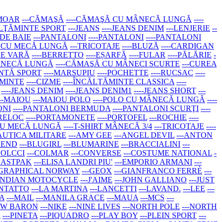
RMOAR
---CĂMAŞĂ
----CĂMAŞĂ CU MÂNECĂ LUNGĂ
----
ĂLŢĂMINTE SPORT
---JEANS
----JEANS DENIM
---LENJERIE
--
 DE BAIE
---PANTALONI
----PANTALONI
----PANTALONI
RT CU MECĂ LUNGĂ
---TRICOTAJE
----BLUZĂ
----CARDIGAN
DE VARĂ
----BERRETTO
----EȘARFĂ
----FULAR
----PĂLĂRIE
-
MÂNECĂ LUNGĂ
----CĂMAŞĂ CU MÂNECI SCURTE
---CUREA
ANTĂ SPORT
----MARSUPIU
----POCHETTE
----RUCSAC
----
ĂMINTE
----CIZME
----ÎNCĂLŢĂMINTE CLASSICA
----
----JEANS DENIM
----JEANS DENIM1
----JEANS SHORT
---
---MAIOU
---MAIOU POLO
----POLO CU MÂNECĂ LUNGĂ
----
ONI
----PANTALONI BERMUDA
----PANTALONI SCURŢI
----
BRELOC
----PORTAMONETE
----PORTOFEL
---ROCHIE
----
T CU MECĂ LUNGĂ
----T-SHIRT MÂNECĂ 3/4
---TRICOTAJE
----
AUTICA MILITARE
---AMY GEE
---ANGEL DEVIL
---ANTON
LEND
---BLUGIRL
---BLUMARINE
---BRACCIALINI
---
COLCCI
---COLMAR
---CONVERSE
---COSTUME NATIONAL
-
-EASTPAK
---ELISA LANDRI PIU'
---EMPORIO ARMANI
---
OGRAPHICAL NORWAY
---GEOX
---GIANFRANCO FERRÈ
---
-INDIAN MOTOCYCLE
---J'AIME
---JOHN GALLIANO
---JUST
ONTATTO
---LA MARTINA
---LANCETTI
---LAVAND.
---LEE
---
A
---MAIL
---MANILA GRACE
---MAUA
---MCS
---
NEW BARON
---NIKE
---NINE LIVES
---NORTH POLE
---NORTH
N
---PINETA
---PIQUADRO
---PLAY BOY
---PLEIN SPORT
---