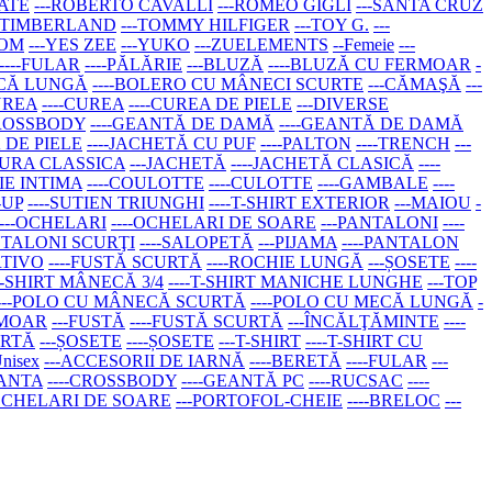
ATE
---ROBERTO CAVALLI
---ROMEO GIGLI
---SANTA CRUZ
--TIMBERLAND
---TOMMY HILFIGER
---TOY G.
---
COM
---YES ZEE
---YUKO
---ZUELEMENTS
--Femeie
---
----FULAR
----PĂLĂRIE
---BLUZĂ
----BLUZĂ CU FERMOAR
-
ECĂ LUNGĂ
----BOLERO CU MÂNECI SCURTE
---CĂMAŞĂ
---
UREA
----CUREA
----CUREA DE PIELE
---DIVERSE
CROSSBODY
----GEANTĂ DE DAMĂ
----GEANTĂ DE DAMĂ
Ă DE PIELE
----JACHETĂ CU PUF
----PALTON
----TRENCH
---
TURA CLASSICA
---JACHETĂ
----JACHETĂ CLASICĂ
----
IE INTIMA
----COULOTTE
----CULOTTE
----GAMBALE
----
-UP
----SUTIEN TRIUNGHI
----T-SHIRT EXTERIOR
---MAIOU
-
---OCHELARI
----OCHELARI DE SOARE
---PANTALONI
----
ANTALONI SCURŢI
----SALOPETĂ
---PIJAMA
----PANTALON
RTIVO
----FUSTĂ SCURTĂ
----ROCHIE LUNGĂ
---ȘOSETE
----
-T-SHIRT MÂNECĂ 3/4
----T-SHIRT MANICHE LUNGHE
---TOP
----POLO CU MÂNECĂ SCURTĂ
----POLO CU MECĂ LUNGĂ
-
RMOAR
---FUSTĂ
----FUSTĂ SCURTĂ
---ÎNCĂLŢĂMINTE
----
URTĂ
---ȘOSETE
----ȘOSETE
---T-SHIRT
----T-SHIRT CU
Unisex
---ACCESORII DE IARNĂ
----BERETĂ
----FULAR
---
EANTA
----CROSSBODY
----GEANTĂ PC
----RUCSAC
----
-OCHELARI DE SOARE
---PORTOFOL-CHEIE
----BRELOC
---