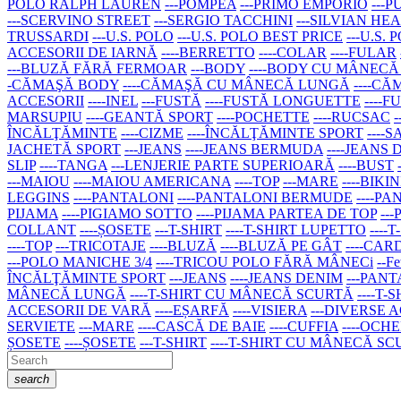
POLO RALPH LAUREN
---POMPEA
---PRIMO EMPORIO
---
---SCERVINO STREET
---SERGIO TACCHINI
---SILVIAN HE
TRUSSARDI
---U.S. POLO
---U.S. POLO BEST PRICE
---U.S.
ACCESORII DE IARNĂ
----BERRETTO
----COLAR
----FULAR
---BLUZĂ FĂRĂ FERMOAR
---BODY
----BODY CU MÂNEC
-CĂMAŞĂ BODY
----CĂMAŞĂ CU MÂNECĂ LUNGĂ
----C
ACCESORII
----INEL
---FUSTĂ
----FUSTĂ LONGUETTE
----
MARSUPIU
----GEANTĂ SPORT
----POCHETTE
----RUCSAC
ÎNCĂLŢĂMINTE
----CIZME
----ÎNCĂLŢĂMINTE SPORT
----
JACHETĂ SPORT
---JEANS
----JEANS BERMUDA
----JEANS
SLIP
----TANGA
---LENJERIE PARTE SUPERIOARĂ
----BUST
---MAIOU
----MAIOU AMERICANA
----TOP
---MARE
----BIKIN
LEGGINS
----PANTALONI
----PANTALONI BERMUDE
----P
PIJAMA
----PIGIAMO SOTTO
----PIJAMA PARTEA DE TOP
--
COLLANT
----ȘOSETE
---T-SHIRT
----T-SHIRT LUPETTO
---
----TOP
---TRICOTAJE
----BLUZĂ
----BLUZĂ PE GÂT
----CA
---POLO MANICHE 3/4
----TRICOU POLO FĂRĂ MÂNECi
--Fe
ÎNCĂLŢĂMINTE SPORT
---JEANS
----JEANS DENIM
---PAN
MÂNECĂ LUNGĂ
----T-SHIRT CU MÂNECĂ SCURTĂ
----T-
ACCESORII DE VARĂ
----EȘARFĂ
----VISIERA
---DIVERSE 
SERVIETE
---MARE
----CASCĂ DE BAIE
----CUFFIA
----OCH
ȘOSETE
----ȘOSETE
---T-SHIRT
----T-SHIRT CU MÂNECĂ S
search