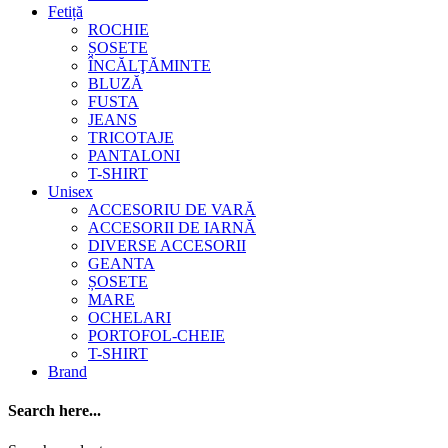
Fetiță
ROCHIE
ȘOSETE
ÎNCĂLŢĂMINTE
BLUZĂ
FUSTA
JEANS
TRICOTAJE
PANTALONI
T-SHIRT
Unisex
ACCESORIU DE VARĂ
ACCESORII DE IARNĂ
DIVERSE ACCESORII
GEANTA
ȘOSETE
MARE
OCHELARI
PORTOFOL-CHEIE
T-SHIRT
Brand
Search here...