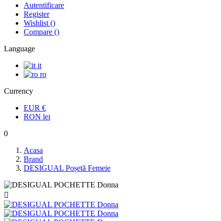
Autentificare
Register
Wishlist
(
)
Compare
(
)
Language
it
ro
Currency
EUR
€
RON
lei
0
Acasa
Brand
DESIGUAL Poșetă Femeie
