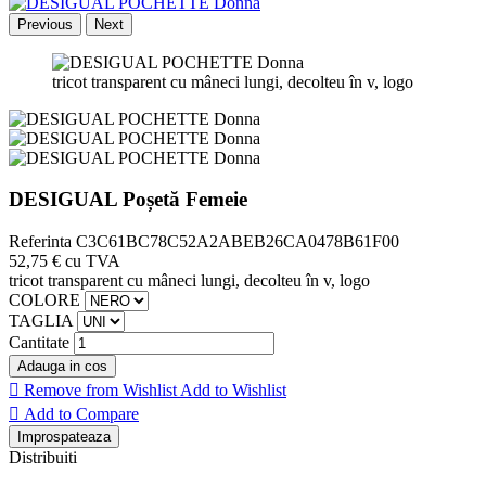
Previous
Next
tricot transparent cu mâneci lungi, decolteu în v, logo
DESIGUAL Poșetă Femeie
Referinta
C3C61BC78C52A2ABEB26CA0478B61F00
52,75 €
cu TVA
tricot transparent cu mâneci lungi, decolteu în v, logo
COLORE
TAGLIA
Cantitate
Adauga in cos

Remove from Wishlist
Add to Wishlist

Add to Compare
Distribuiti