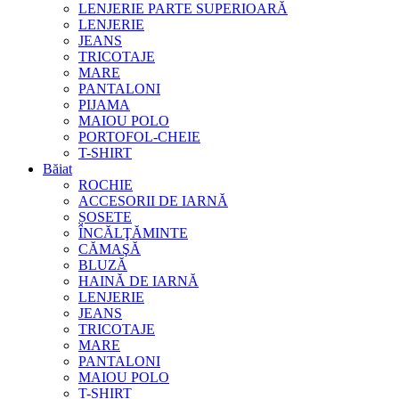
LENJERIE PARTE SUPERIOARĂ
LENJERIE
JEANS
TRICOTAJE
MARE
PANTALONI
PIJAMA
MAIOU POLO
PORTOFOL-CHEIE
T-SHIRT
Băiat
ROCHIE
ACCESORII DE IARNĂ
ȘOSETE
ÎNCĂLŢĂMINTE
CĂMAŞĂ
BLUZĂ
HAINĂ DE IARNĂ
LENJERIE
JEANS
TRICOTAJE
MARE
PANTALONI
MAIOU POLO
T-SHIRT