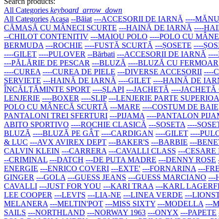
Search products:
All Categories
keyboard_arrow_down
All Categories
Acasa
--Băiat
---ACCESORII DE IARNĂ
----MĂNU
CĂMAŞĂ CU MÂNECI SCURTE
---HAINĂ DE IARNĂ
----H
--CHILOT CONTENITIV
---MAIOU POLO
----POLO CU MÂN
BERMUDA
---ROCHIE
----FUSTĂ SCURTĂ
---ȘOSETE
----ȘO
----GILET
----PULOVER
--Bărbati
---ACCESORII DE IARNĂ
--
---PĂLĂRIE DE PESCAR
---BLUZĂ
----BLUZĂ CU FERMOAR
----CUREA
----CUREA DE PIELE
---DIVERSE ACCESORII
---
SERVIETE
---HAINĂ DE IARNĂ
----GILET
----HAINĂ DE IA
ÎNCĂLŢĂMINTE SPORT
----ȘLAPI
---JACHETĂ
----JACHETĂ
LENJERIE
----BOXER
----SLIP
---LENJERIE PARTE SUPERIO
POLO CU MÂNECĂ SCURTĂ
---MARE
----COSTUM DE BAIE
PANTALONI TREI SFERTURI
---PIJAMA
----PANTALON PIJ
ABITO SPORTIVO
----ROCHIE CLASICĂ
---ȘOSETA
----ȘOSE
BLUZĂ
----BLUZĂ PE GÂT
----CARDIGAN
----GILET
----PU
& LUC
---AVX AVIREX DEPT
---BAKER'S
---BARBIE
---BEN
CALVIN KLEIN
---CARRERA
---CAVALLI CLASS
---CESARE
--CRIMINAL
---DATCH
---DE PUTA MADRE
---DENNY ROSE
ENERGIE
---ENRICO COVERI
---EXTE'
---FORNARINA
---F
GINGER
---GOLA
---GUESS JEANS
---GUESS MARCIANO
--
CAVALLI
---JUST FOR YOU
---KARI TRAA
---KARL LAGER
LEE COOPER
---LEVI'S
---LIA-NE
---LINEA VERDE
---LIONS
MELANERA
---MELTIN'POT
---MISS SIXTY
---MODELLA
--
SAILS
---NORTHLAND
---NORWAY 1963
---ONYX
---PAPETE