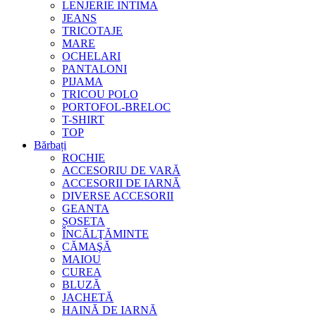
LENJERIE INTIMA
JEANS
TRICOTAJE
MARE
OCHELARI
PANTALONI
PIJAMA
TRICOU POLO
PORTOFOL-BRELOC
T-SHIRT
TOP
Bărbați
ROCHIE
ACCESORIU DE VARĂ
ACCESORII DE IARNĂ
DIVERSE ACCESORII
GEANTA
ȘOSETA
ÎNCĂLŢĂMINTE
CĂMAŞĂ
MAIOU
CUREA
BLUZĂ
JACHETĂ
HAINĂ DE IARNĂ