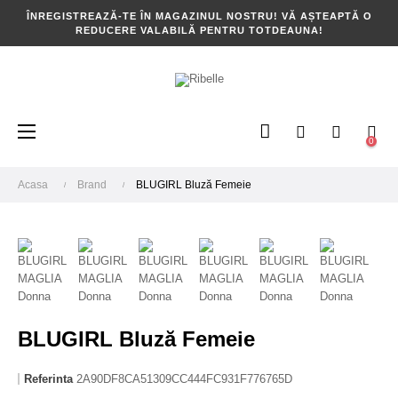
ÎNREGISTREAZĂ-TE ÎN MAGAZINUL NOSTRU! VĂ AȘTEAPTĂ O
REDUCERE VALABILĂ PENTRU TOTDEAUNA!
Toggle
☰
0
navigation
Acasa
Brand
BLUGIRL Bluză Femeie
BLUGIRL Bluză Femeie
Referinta
2A90DF8CA51309CC444FC931F776765D