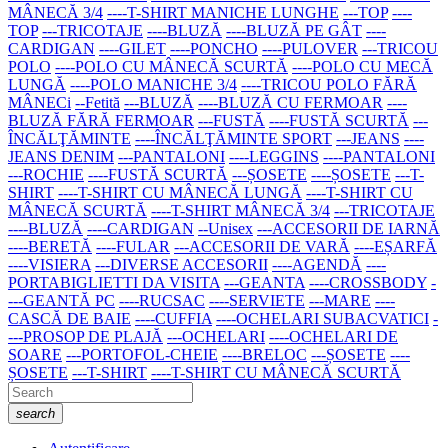
MÂNECĂ 3/4
----T-SHIRT MANICHE LUNGHE
---TOP
----
TOP
---TRICOTAJE
----BLUZĂ
----BLUZĂ PE GÂT
----
CARDIGAN
----GILET
----PONCHO
----PULOVER
---TRICOU
POLO
----POLO CU MÂNECĂ SCURTĂ
----POLO CU MECĂ
LUNGĂ
----POLO MANICHE 3/4
----TRICOU POLO FĂRĂ
MÂNECi
--Fetită
---BLUZĂ
----BLUZĂ CU FERMOAR
----
BLUZĂ FĂRĂ FERMOAR
---FUSTĂ
----FUSTĂ SCURTĂ
---
ÎNCĂLŢĂMINTE
----ÎNCĂLŢĂMINTE SPORT
---JEANS
----
JEANS DENIM
---PANTALONI
----LEGGINS
----PANTALONI
---ROCHIE
----FUSTĂ SCURTĂ
---ȘOSETE
----ȘOSETE
---T-
SHIRT
----T-SHIRT CU MÂNECĂ LUNGĂ
----T-SHIRT CU
MÂNECĂ SCURTĂ
----T-SHIRT MÂNECĂ 3/4
---TRICOTAJE
----BLUZĂ
----CARDIGAN
--Unisex
---ACCESORII DE IARNĂ
----BERETĂ
----FULAR
---ACCESORII DE VARĂ
----EȘARFĂ
----VISIERA
---DIVERSE ACCESORII
----AGENDĂ
----
PORTABIGLIETTI DA VISITA
---GEANTA
----CROSSBODY
-
---GEANTĂ PC
----RUCSAC
----SERVIETE
---MARE
----
CASCĂ DE BAIE
----CUFFIA
----OCHELARI SUBACVATICI
-
---PROSOP DE PLAJĂ
---OCHELARI
----OCHELARI DE
SOARE
---PORTOFOL-CHEIE
----BRELOC
---ȘOSETE
----
ȘOSETE
---T-SHIRT
----T-SHIRT CU MÂNECĂ SCURTĂ
search