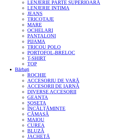
LENJERIE PARTE SUPERIOARĂ
LENJERIE INTIMA
JEANS
TRICOTAJE
MARE
OCHELARI
PANTALONI
PIJAMA
TRICOU POLO
PORTOFOL-BRELOC
T-SHIRT
TOP
Bărbați
ROCHIE
ACCESORIU DE VARĂ
ACCESORII DE IARNĂ
DIVERSE ACCESORII
GEANTA
ȘOSETA
ÎNCĂLŢĂMINTE
CĂMAŞĂ
MAIOU
CUREA
BLUZĂ
JACHETĂ