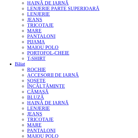
HAINĂ DE IARNĂ
LENJERIE PARTE SUPERIOARĂ
LENJERIE
JEANS
TRICOTAJE
MARE
PANTALONI
PIJAMA
MAIOU POLO
PORTOFOL-CHEIE
T-SHIRT
Băiat
ROCHIE
ACCESORII DE IARNĂ
ȘOSETE
ÎNCĂLŢĂMINTE
CĂMAŞĂ
BLUZĂ
HAINĂ DE IARNĂ
LENJERIE
JEANS
TRICOTAJE
MARE
PANTALONI
MAIOU POLO