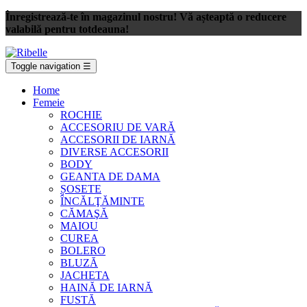
Înregistrează-te în magazinul nostru! Vă așteaptă o reducere
valabilă pentru totdeauna!
Toggle navigation
☰
Home
Femeie
ROCHIE
ACCESORIU DE VARĂ
ACCESORII DE IARNĂ
DIVERSE ACCESORII
BODY
GEANTA DE DAMA
ȘOSETE
ÎNCĂLŢĂMINTE
CĂMAŞĂ
MAIOU
CUREA
BOLERO
BLUZĂ
JACHETA
HAINĂ DE IARNĂ
FUSTĂ