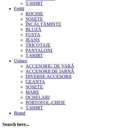
T-SHIRT
Fetiță
ROCHIE
ȘOSETE
ÎNCĂLŢĂMINTE
BLUZĂ
FUSTA
JEANS
TRICOTAJE
PANTALONI
T-SHIRT
Unisex
ACCESORIU DE VARĂ
ACCESORII DE IARNĂ
DIVERSE ACCESORII
GEANTA
ȘOSETE
MARE
OCHELARI
PORTOFOL-CHEIE
T-SHIRT
Brand
Search here...