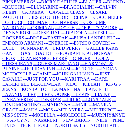
BIKKEMBERGS
---BJORN DAEHLIE
---BLAUER
---BLEND
-
--BLUGIRL
---BLUMARINE
---BRACCIALINI
---CALVIN
KLEIN
---CARRERA
---CAVALLI CLASS
---CESARE
PACIOTTI
---CIESSE OUTDOOR
---CLINK
---COCCINELLE
-
--COLCCI
---COLMAR
---CONVERSE
---COSTUME
NATIONAL
---CRIMINAL
---DATCH
---DE PUTA MADRE
---
DENNY ROSE
---DESIGUAL
---DIADORA
---DIESEL
---
DOCKERS
---DROP
---EASTPAK
---ELISA LANDRI PIU'
---
EMPORIO ARMANI
---ENERGIE
---ENRICO COVERI
---
EXTE'
---FORNARINA
---FRED PERRY
---GAELLE PARIS
---
GANT
---GAS
---GAUDÌ
---GEOGRAPHICAL NORWAY
---
GEOX
---GIANFRANCO FERRÈ
---GINGER
---GOLA
---
GUESS JEANS
---GUESS MARCIANO
---HARMONT &
BLAINE
---HOLIDAY INN
---I AM
---ICEBERG
---INDIAN
MOTOCYCLE
---J'AIME
---JOHN GALLIANO
---JUST
CAVALLI
---JUST FOR YOU
---KARI TRAA
---KARL
LAGERFELD BEACHWEAR
---KEJO
---KILLAH
---KING'S
JEANS
---KONTATTO
---LA MARTINA
---LANCETTI
---
LAVAND.
---LEE
---LEE COOPER
---LEVI'S
---LIA-NE
---
LINEA VERDE
---LIONSTAR
---LIU JO
---LONSDALE
---
LOVE MOSCHINO
---MADONNA
---MAIL
---MANILA
GRACE
---MAUA
---MCS
---MELANERA
---MELTIN'POT
---
MISS SIXTY
---MODELLA
---MOLECOLE
---MURPHY&NYE
---NANCY N.
---NAPAPIJRI
---NEW BARON
---NIKE
---NINE
LIVES
---NORTH POLE
---NORTH SAILS
---NORTHLAND
---