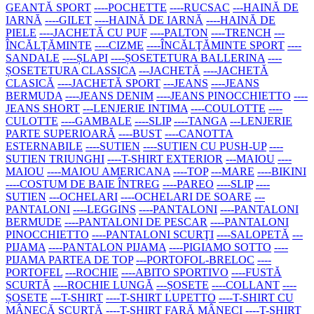
GEANTĂ SPORT
----POCHETTE
----RUCSAC
---HAINĂ DE
IARNĂ
----GILET
----HAINĂ DE IARNĂ
----HAINĂ DE
PIELE
----JACHETĂ CU PUF
----PALTON
----TRENCH
---
ÎNCĂLŢĂMINTE
----CIZME
----ÎNCĂLŢĂMINTE SPORT
----
SANDALE
----ȘLAPI
----ȘOSETETURA BALLERINA
----
ȘOSETETURA CLASSICA
---JACHETĂ
----JACHETĂ
CLASICĂ
----JACHETĂ SPORT
---JEANS
----JEANS
BERMUDA
----JEANS DENIM
----JEANS PINOCCHIETTO
----
JEANS SHORT
---LENJERIE INTIMA
----COULOTTE
----
CULOTTE
----GAMBALE
----SLIP
----TANGA
---LENJERIE
PARTE SUPERIOARĂ
----BUST
----CANOTTA
ESTERNABILE
----SUTIEN
----SUTIEN CU PUSH-UP
----
SUTIEN TRIUNGHI
----T-SHIRT EXTERIOR
---MAIOU
----
MAIOU
----MAIOU AMERICANA
----TOP
---MARE
----BIKINI
----COSTUM DE BAIE ÎNTREG
----PAREO
----SLIP
----
SUTIEN
---OCHELARI
----OCHELARI DE SOARE
---
PANTALONI
----LEGGINS
----PANTALONI
----PANTALONI
BERMUDE
----PANTALONI DE PESCAR
----PANTALONI
PINOCCHIETTO
----PANTALONI SCURŢI
----SALOPETĂ
---
PIJAMA
----PANTALON PIJAMA
----PIGIAMO SOTTO
----
PIJAMA PARTEA DE TOP
---PORTOFOL-BRELOC
----
PORTOFEL
---ROCHIE
----ABITO SPORTIVO
----FUSTĂ
SCURTĂ
----ROCHIE LUNGĂ
---ȘOSETE
----COLLANT
----
ȘOSETE
---T-SHIRT
----T-SHIRT LUPETTO
----T-SHIRT CU
MÂNECĂ SCURTĂ
----T-SHIRT FARĂ MÂNECI
----T-SHIRT