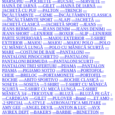
MARSUPIU
----POCHETTE
----RUCSAC
----SERVIETE
---
HAINĂ DE IARNĂ
----GILET
----HAINĂ DE IARNĂ
----
JACHETĂ CU PUF
----PALTON
----TRENCH
---
ÎNCĂLŢĂMINTE
----CIZME
----ÎNCĂLŢĂMINTE CLASSICA
----ÎNCĂLŢĂMINTE SPORT
----ȘLAPI
---JACHETĂ
----
JACHETĂ CLASICĂ
----JACHETĂ SPORT
---JEANS
----
JEANS BERMUDA
----JEANS DENIM
----JEANS DENIM1
----
JEANS SHORT
---LENJERIE
----BOXER
----SLIP
---LENJERIE
PARTE SUPERIOARĂ
----MAIOU EXTERIOR
----T-SHIRT
EXTERIOR
---MAIOU
----MAIOU
---MAIOU POLO
----POLO
CU MÂNECĂ LUNGĂ
----POLO CU MÂNECĂ SCURTĂ
---
MARE
----COSTUM DE BAIE
---PANTALONI
----
PANTALONE PINOCCHIETTO
----PANTALONI
----
PANTALONI BERMUDA
----PANTALONI SCURŢI
----
PANTALONI TREI SFERTURI
---PIJAMA
----PANTALON
PIJAMA
----PIGIAMO SOTTO
----PIJAMA
---PORTOFOL-
CHEIE
----BRELOC
----PORTAMONETE
----PORTOFEL
---
ROCHIE
----ABITO SPORTIVO
----ROCHIE CLASICĂ
---
ȘOSETA
----ȘOSETA
---T-SHIRT
----T-SHIRT CU MÂNECĂ
SCURTĂ
----T-SHIRT CU MECĂ LUNGĂ
----T-SHIRT
MÂNECĂ 3/4
---TRICOTAJE
----BLUZĂ
----BLUZĂ PE GÂT
-
---CARDIGAN
----GILET
----PULOVER
--Brand
---...ET AMO
--
-2 SPECIAL
---A-STYLE
---AERONAUTICA MILITARE
---
AMY GEE
---ANGEL DEVIL
---ANTON & LUC
---AVX
AVIREX DEPT
---BAKER'S
---BARBIE
---BENETTON
---