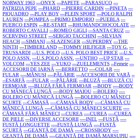
NORWAY 1963
---ONYX
---PAPETE
---PARASUCO
---
PATRIZIA PEPE
---PHARD
---PIERRE CARDIN
---PINETA
---
PIQUADRO
---PLAY BOY
---PLEIN SPORT
---POLO RALPH
LAUREN
---POMPEA
---PRIMO EMPORIO
---PUEBLA
---
PUERCO ESPIN
---RE-START
---RHUMANDCHOCOLATE
---
ROBERTO CAVALLI
---ROMEO GIGLI
---SANTA CRUZ
---
SCERVINO STREET
---SERGIO TACCHINI
---SILVIAN
HEACH
---SIMIANI
---SLAZENGER
---SUPERDRY
---THE
NINTH
---TIMBERLAND
---TOMMY HILFIGER
---TOY G.
---
TRUSSARDI
---U.S. POLO
---U.S. POLO BEST PRICE
---U.S.
POLO ASSN.
---U.S.POLO ASSN.
---UNTHO
---UP STAR
---
VOLCOM
---YES ZEE
---YUKO
---ZUELEMENTS
--Femeie
---
ACCESORII DE IARNĂ
----BERRETTO
----COLAR
----
FULAR
----MĂNUŞI
----PĂLĂRIE
---ACCESORII DE VARĂ
--
--EȘARFĂ
----FULAR
----PĂLĂRIE
---BLUZĂ
----BLUZĂ CU
FERMOAR
----BLUZĂ FĂRĂ FERMOAR
---BODY
----BODY
CU MÂNECĂ LUNGĂ
----BODY MAIOU
---BOLERO
----
BOLERO CU MÂNECĂ LUNGĂ
----BOLERO CU MÂNECI
SCURTE
---CĂMAŞĂ
----CĂMAŞĂ BODY
----CĂMAŞĂ CU
MÂNECĂ LUNGĂ
----CĂMAŞĂ CU MÂNECI SCURTE
----
CĂMAŞĂ FĂRĂ MÂNECI
---CUREA
----CUREA
----CUREA
DE PIELE
---DIVERSE ACCESORII
----INEL
---FUSTĂ
----
FUSTĂ LONGUETTE
----FUSTĂ LUNGĂ
----FUSTĂ
SCURTĂ
---GEANTĂ DE DAMĂ
----CROSSBODY
----
GEANTĂ DE DAMĂ
----GEANTĂ DE DAMĂ MARSUPIU
----