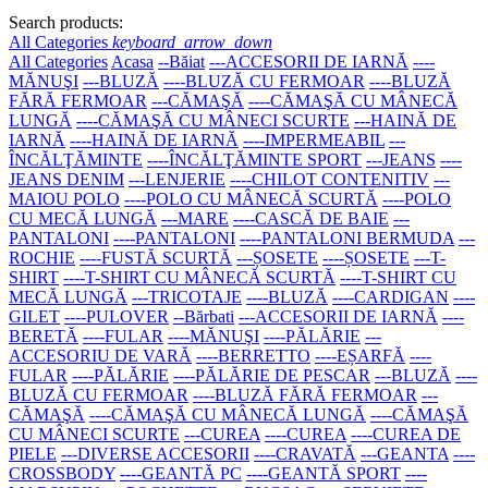
Search products:
All Categories
keyboard_arrow_down
All Categories
Acasa
--Băiat
---ACCESORII DE IARNĂ
----
MĂNUŞI
---BLUZĂ
----BLUZĂ CU FERMOAR
----BLUZĂ
FĂRĂ FERMOAR
---CĂMAŞĂ
----CĂMAŞĂ CU MÂNECĂ
LUNGĂ
----CĂMAŞĂ CU MÂNECI SCURTE
---HAINĂ DE
IARNĂ
----HAINĂ DE IARNĂ
----IMPERMEABIL
---
ÎNCĂLŢĂMINTE
----ÎNCĂLŢĂMINTE SPORT
---JEANS
----
JEANS DENIM
---LENJERIE
----CHILOT CONTENITIV
---
MAIOU POLO
----POLO CU MÂNECĂ SCURTĂ
----POLO
CU MECĂ LUNGĂ
---MARE
----CASCĂ DE BAIE
---
PANTALONI
----PANTALONI
----PANTALONI BERMUDA
---
ROCHIE
----FUSTĂ SCURTĂ
---ȘOSETE
----ȘOSETE
---T-
SHIRT
----T-SHIRT CU MÂNECĂ SCURTĂ
----T-SHIRT CU
MECĂ LUNGĂ
---TRICOTAJE
----BLUZĂ
----CARDIGAN
----
GILET
----PULOVER
--Bărbati
---ACCESORII DE IARNĂ
----
BERETĂ
----FULAR
----MĂNUŞI
----PĂLĂRIE
---
ACCESORIU DE VARĂ
----BERRETTO
----EȘARFĂ
----
FULAR
----PĂLĂRIE
----PĂLĂRIE DE PESCAR
---BLUZĂ
----
BLUZĂ CU FERMOAR
----BLUZĂ FĂRĂ FERMOAR
---
CĂMAŞĂ
----CĂMAŞĂ CU MÂNECĂ LUNGĂ
----CĂMAŞĂ
CU MÂNECI SCURTE
---CUREA
----CUREA
----CUREA DE
PIELE
---DIVERSE ACCESORII
----CRAVATĂ
---GEANTA
----
CROSSBODY
----GEANTĂ PC
----GEANTĂ SPORT
----