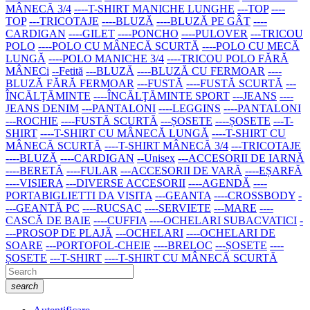
MÂNECĂ 3/4
----T-SHIRT MANICHE LUNGHE
---TOP
----
TOP
---TRICOTAJE
----BLUZĂ
----BLUZĂ PE GÂT
----
CARDIGAN
----GILET
----PONCHO
----PULOVER
---TRICOU
POLO
----POLO CU MÂNECĂ SCURTĂ
----POLO CU MECĂ
LUNGĂ
----POLO MANICHE 3/4
----TRICOU POLO FĂRĂ
MÂNECi
--Fetită
---BLUZĂ
----BLUZĂ CU FERMOAR
----
BLUZĂ FĂRĂ FERMOAR
---FUSTĂ
----FUSTĂ SCURTĂ
---
ÎNCĂLŢĂMINTE
----ÎNCĂLŢĂMINTE SPORT
---JEANS
----
JEANS DENIM
---PANTALONI
----LEGGINS
----PANTALONI
---ROCHIE
----FUSTĂ SCURTĂ
---ȘOSETE
----ȘOSETE
---T-
SHIRT
----T-SHIRT CU MÂNECĂ LUNGĂ
----T-SHIRT CU
MÂNECĂ SCURTĂ
----T-SHIRT MÂNECĂ 3/4
---TRICOTAJE
----BLUZĂ
----CARDIGAN
--Unisex
---ACCESORII DE IARNĂ
----BERETĂ
----FULAR
---ACCESORII DE VARĂ
----EȘARFĂ
----VISIERA
---DIVERSE ACCESORII
----AGENDĂ
----
PORTABIGLIETTI DA VISITA
---GEANTA
----CROSSBODY
-
---GEANTĂ PC
----RUCSAC
----SERVIETE
---MARE
----
CASCĂ DE BAIE
----CUFFIA
----OCHELARI SUBACVATICI
-
---PROSOP DE PLAJĂ
---OCHELARI
----OCHELARI DE
SOARE
---PORTOFOL-CHEIE
----BRELOC
---ȘOSETE
----
ȘOSETE
---T-SHIRT
----T-SHIRT CU MÂNECĂ SCURTĂ
search