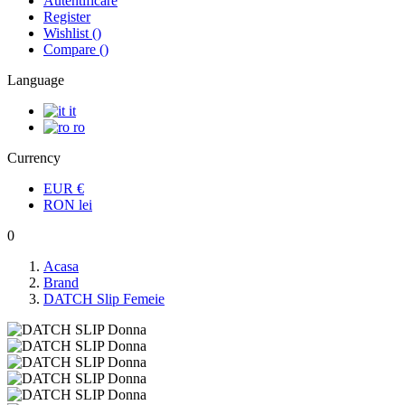
Autentificare
Register
Wishlist
(
)
Compare
(
)
Language
it
ro
Currency
EUR
€
RON
lei
0
Acasa
Brand
DATCH Slip Femeie