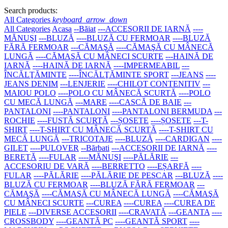
Search products:
All Categories
keyboard_arrow_down
All Categories
Acasa
--Băiat
---ACCESORII DE IARNĂ
----
MĂNUŞI
---BLUZĂ
----BLUZĂ CU FERMOAR
----BLUZĂ
FĂRĂ FERMOAR
---CĂMAŞĂ
----CĂMAŞĂ CU MÂNECĂ
LUNGĂ
----CĂMAŞĂ CU MÂNECI SCURTE
---HAINĂ DE
IARNĂ
----HAINĂ DE IARNĂ
----IMPERMEABIL
---
ÎNCĂLŢĂMINTE
----ÎNCĂLŢĂMINTE SPORT
---JEANS
----
JEANS DENIM
---LENJERIE
----CHILOT CONTENITIV
---
MAIOU POLO
----POLO CU MÂNECĂ SCURTĂ
----POLO
CU MECĂ LUNGĂ
---MARE
----CASCĂ DE BAIE
---
PANTALONI
----PANTALONI
----PANTALONI BERMUDA
---
ROCHIE
----FUSTĂ SCURTĂ
---ȘOSETE
----ȘOSETE
---T-
SHIRT
----T-SHIRT CU MÂNECĂ SCURTĂ
----T-SHIRT CU
MECĂ LUNGĂ
---TRICOTAJE
----BLUZĂ
----CARDIGAN
----
GILET
----PULOVER
--Bărbati
---ACCESORII DE IARNĂ
----
BERETĂ
----FULAR
----MĂNUŞI
----PĂLĂRIE
---
ACCESORIU DE VARĂ
----BERRETTO
----EȘARFĂ
----
FULAR
----PĂLĂRIE
----PĂLĂRIE DE PESCAR
---BLUZĂ
----
BLUZĂ CU FERMOAR
----BLUZĂ FĂRĂ FERMOAR
---
CĂMAŞĂ
----CĂMAŞĂ CU MÂNECĂ LUNGĂ
----CĂMAŞĂ
CU MÂNECI SCURTE
---CUREA
----CUREA
----CUREA DE
PIELE
---DIVERSE ACCESORII
----CRAVATĂ
---GEANTA
----
CROSSBODY
----GEANTĂ PC
----GEANTĂ SPORT
----