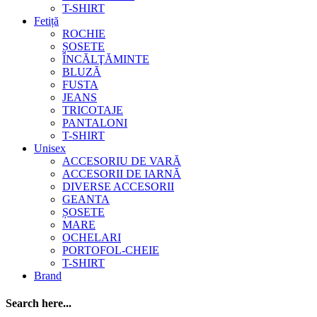
T-SHIRT
Fetiță
ROCHIE
ȘOSETE
ÎNCĂLŢĂMINTE
BLUZĂ
FUSTA
JEANS
TRICOTAJE
PANTALONI
T-SHIRT
Unisex
ACCESORIU DE VARĂ
ACCESORII DE IARNĂ
DIVERSE ACCESORII
GEANTA
ȘOSETE
MARE
OCHELARI
PORTOFOL-CHEIE
T-SHIRT
Brand
Search here...