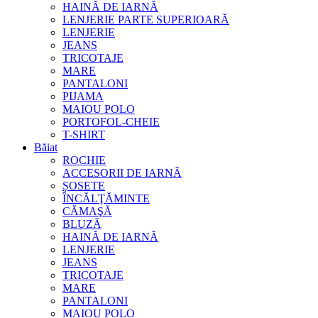
HAINĂ DE IARNĂ
LENJERIE PARTE SUPERIOARĂ
LENJERIE
JEANS
TRICOTAJE
MARE
PANTALONI
PIJAMA
MAIOU POLO
PORTOFOL-CHEIE
T-SHIRT
Băiat
ROCHIE
ACCESORII DE IARNĂ
ȘOSETE
ÎNCĂLŢĂMINTE
CĂMAŞĂ
BLUZĂ
HAINĂ DE IARNĂ
LENJERIE
JEANS
TRICOTAJE
MARE
PANTALONI
MAIOU POLO