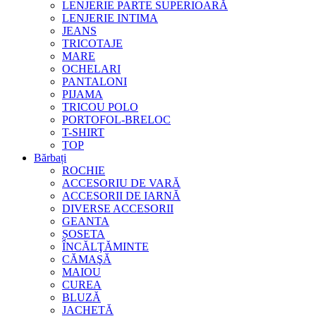
LENJERIE PARTE SUPERIOARĂ
LENJERIE INTIMA
JEANS
TRICOTAJE
MARE
OCHELARI
PANTALONI
PIJAMA
TRICOU POLO
PORTOFOL-BRELOC
T-SHIRT
TOP
Bărbați
ROCHIE
ACCESORIU DE VARĂ
ACCESORII DE IARNĂ
DIVERSE ACCESORII
GEANTA
ȘOSETA
ÎNCĂLŢĂMINTE
CĂMAŞĂ
MAIOU
CUREA
BLUZĂ
JACHETĂ