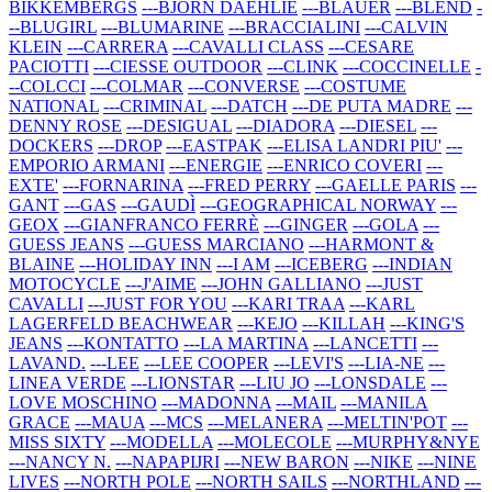
BIKKEMBERGS
---BJORN DAEHLIE
---BLAUER
---BLEND
-
--BLUGIRL
---BLUMARINE
---BRACCIALINI
---CALVIN
KLEIN
---CARRERA
---CAVALLI CLASS
---CESARE
PACIOTTI
---CIESSE OUTDOOR
---CLINK
---COCCINELLE
-
--COLCCI
---COLMAR
---CONVERSE
---COSTUME
NATIONAL
---CRIMINAL
---DATCH
---DE PUTA MADRE
---
DENNY ROSE
---DESIGUAL
---DIADORA
---DIESEL
---
DOCKERS
---DROP
---EASTPAK
---ELISA LANDRI PIU'
---
EMPORIO ARMANI
---ENERGIE
---ENRICO COVERI
---
EXTE'
---FORNARINA
---FRED PERRY
---GAELLE PARIS
---
GANT
---GAS
---GAUDÌ
---GEOGRAPHICAL NORWAY
---
GEOX
---GIANFRANCO FERRÈ
---GINGER
---GOLA
---
GUESS JEANS
---GUESS MARCIANO
---HARMONT &
BLAINE
---HOLIDAY INN
---I AM
---ICEBERG
---INDIAN
MOTOCYCLE
---J'AIME
---JOHN GALLIANO
---JUST
CAVALLI
---JUST FOR YOU
---KARI TRAA
---KARL
LAGERFELD BEACHWEAR
---KEJO
---KILLAH
---KING'S
JEANS
---KONTATTO
---LA MARTINA
---LANCETTI
---
LAVAND.
---LEE
---LEE COOPER
---LEVI'S
---LIA-NE
---
LINEA VERDE
---LIONSTAR
---LIU JO
---LONSDALE
---
LOVE MOSCHINO
---MADONNA
---MAIL
---MANILA
GRACE
---MAUA
---MCS
---MELANERA
---MELTIN'POT
---
MISS SIXTY
---MODELLA
---MOLECOLE
---MURPHY&NYE
---NANCY N.
---NAPAPIJRI
---NEW BARON
---NIKE
---NINE
LIVES
---NORTH POLE
---NORTH SAILS
---NORTHLAND
---