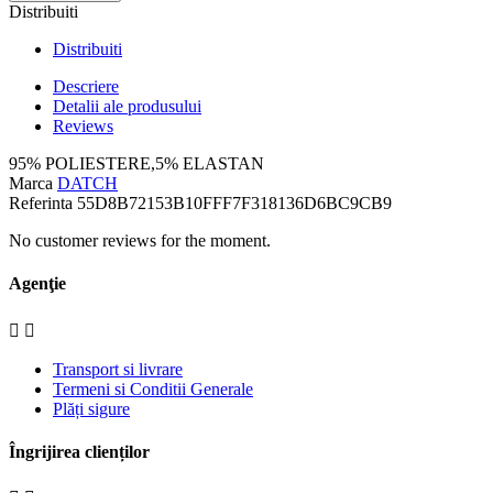
Distribuiti
Distribuiti
Descriere
Detalii ale produsului
Reviews
95% POLIESTERE,5% ELASTAN
Marca
DATCH
Referinta
55D8B72153B10FFF7F318136D6BC9CB9
No customer reviews for the moment.
Agenţie


Transport si livrare
Termeni si Conditii Generale
Plăți sigure
Îngrijirea clienților