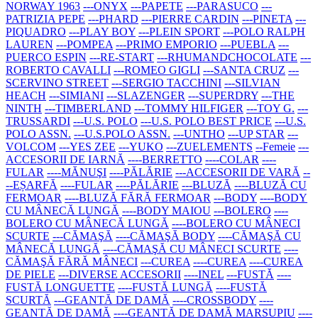
NORWAY 1963
---ONYX
---PAPETE
---PARASUCO
---
PATRIZIA PEPE
---PHARD
---PIERRE CARDIN
---PINETA
---
PIQUADRO
---PLAY BOY
---PLEIN SPORT
---POLO RALPH
LAUREN
---POMPEA
---PRIMO EMPORIO
---PUEBLA
---
PUERCO ESPIN
---RE-START
---RHUMANDCHOCOLATE
---
ROBERTO CAVALLI
---ROMEO GIGLI
---SANTA CRUZ
---
SCERVINO STREET
---SERGIO TACCHINI
---SILVIAN
HEACH
---SIMIANI
---SLAZENGER
---SUPERDRY
---THE
NINTH
---TIMBERLAND
---TOMMY HILFIGER
---TOY G.
---
TRUSSARDI
---U.S. POLO
---U.S. POLO BEST PRICE
---U.S.
POLO ASSN.
---U.S.POLO ASSN.
---UNTHO
---UP STAR
---
VOLCOM
---YES ZEE
---YUKO
---ZUELEMENTS
--Femeie
---
ACCESORII DE IARNĂ
----BERRETTO
----COLAR
----
FULAR
----MĂNUŞI
----PĂLĂRIE
---ACCESORII DE VARĂ
--
--EȘARFĂ
----FULAR
----PĂLĂRIE
---BLUZĂ
----BLUZĂ CU
FERMOAR
----BLUZĂ FĂRĂ FERMOAR
---BODY
----BODY
CU MÂNECĂ LUNGĂ
----BODY MAIOU
---BOLERO
----
BOLERO CU MÂNECĂ LUNGĂ
----BOLERO CU MÂNECI
SCURTE
---CĂMAŞĂ
----CĂMAŞĂ BODY
----CĂMAŞĂ CU
MÂNECĂ LUNGĂ
----CĂMAŞĂ CU MÂNECI SCURTE
----
CĂMAŞĂ FĂRĂ MÂNECI
---CUREA
----CUREA
----CUREA
DE PIELE
---DIVERSE ACCESORII
----INEL
---FUSTĂ
----
FUSTĂ LONGUETTE
----FUSTĂ LUNGĂ
----FUSTĂ
SCURTĂ
---GEANTĂ DE DAMĂ
----CROSSBODY
----
GEANTĂ DE DAMĂ
----GEANTĂ DE DAMĂ MARSUPIU
----