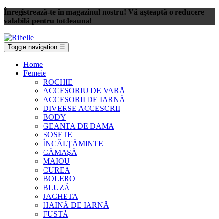
Înregistrează-te în magazinul nostru! Vă așteaptă o reducere
valabilă pentru totdeauna!
Toggle navigation
☰
Home
Femeie
ROCHIE
ACCESORIU DE VARĂ
ACCESORII DE IARNĂ
DIVERSE ACCESORII
BODY
GEANTA DE DAMA
ȘOSETE
ÎNCĂLŢĂMINTE
CĂMAŞĂ
MAIOU
CUREA
BOLERO
BLUZĂ
JACHETA
HAINĂ DE IARNĂ
FUSTĂ