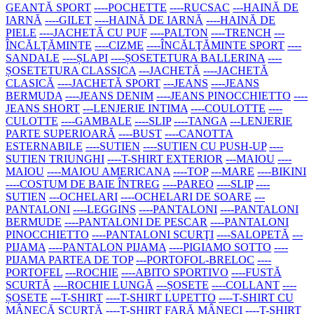
GEANTĂ SPORT
----POCHETTE
----RUCSAC
---HAINĂ DE
IARNĂ
----GILET
----HAINĂ DE IARNĂ
----HAINĂ DE
PIELE
----JACHETĂ CU PUF
----PALTON
----TRENCH
---
ÎNCĂLŢĂMINTE
----CIZME
----ÎNCĂLŢĂMINTE SPORT
----
SANDALE
----ȘLAPI
----ȘOSETETURA BALLERINA
----
ȘOSETETURA CLASSICA
---JACHETĂ
----JACHETĂ
CLASICĂ
----JACHETĂ SPORT
---JEANS
----JEANS
BERMUDA
----JEANS DENIM
----JEANS PINOCCHIETTO
----
JEANS SHORT
---LENJERIE INTIMA
----COULOTTE
----
CULOTTE
----GAMBALE
----SLIP
----TANGA
---LENJERIE
PARTE SUPERIOARĂ
----BUST
----CANOTTA
ESTERNABILE
----SUTIEN
----SUTIEN CU PUSH-UP
----
SUTIEN TRIUNGHI
----T-SHIRT EXTERIOR
---MAIOU
----
MAIOU
----MAIOU AMERICANA
----TOP
---MARE
----BIKINI
----COSTUM DE BAIE ÎNTREG
----PAREO
----SLIP
----
SUTIEN
---OCHELARI
----OCHELARI DE SOARE
---
PANTALONI
----LEGGINS
----PANTALONI
----PANTALONI
BERMUDE
----PANTALONI DE PESCAR
----PANTALONI
PINOCCHIETTO
----PANTALONI SCURŢI
----SALOPETĂ
---
PIJAMA
----PANTALON PIJAMA
----PIGIAMO SOTTO
----
PIJAMA PARTEA DE TOP
---PORTOFOL-BRELOC
----
PORTOFEL
---ROCHIE
----ABITO SPORTIVO
----FUSTĂ
SCURTĂ
----ROCHIE LUNGĂ
---ȘOSETE
----COLLANT
----
ȘOSETE
---T-SHIRT
----T-SHIRT LUPETTO
----T-SHIRT CU
MÂNECĂ SCURTĂ
----T-SHIRT FARĂ MÂNECI
----T-SHIRT