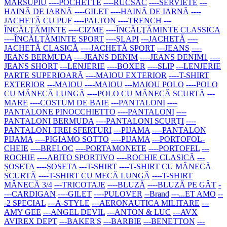
MARSUPIU
----POCHETTE
----RUCSAC
----SERVIETE
---
HAINĂ DE IARNĂ
----GILET
----HAINĂ DE IARNĂ
----
JACHETĂ CU PUF
----PALTON
----TRENCH
---
ÎNCĂLŢĂMINTE
----CIZME
----ÎNCĂLŢĂMINTE CLASSICA
----ÎNCĂLŢĂMINTE SPORT
----ȘLAPI
---JACHETĂ
----
JACHETĂ CLASICĂ
----JACHETĂ SPORT
---JEANS
----
JEANS BERMUDA
----JEANS DENIM
----JEANS DENIM1
----
JEANS SHORT
---LENJERIE
----BOXER
----SLIP
---LENJERIE
PARTE SUPERIOARĂ
----MAIOU EXTERIOR
----T-SHIRT
EXTERIOR
---MAIOU
----MAIOU
---MAIOU POLO
----POLO
CU MÂNECĂ LUNGĂ
----POLO CU MÂNECĂ SCURTĂ
---
MARE
----COSTUM DE BAIE
---PANTALONI
----
PANTALONE PINOCCHIETTO
----PANTALONI
----
PANTALONI BERMUDA
----PANTALONI SCURŢI
----
PANTALONI TREI SFERTURI
---PIJAMA
----PANTALON
PIJAMA
----PIGIAMO SOTTO
----PIJAMA
---PORTOFOL-
CHEIE
----BRELOC
----PORTAMONETE
----PORTOFEL
---
ROCHIE
----ABITO SPORTIVO
----ROCHIE CLASICĂ
---
ȘOSETA
----ȘOSETA
---T-SHIRT
----T-SHIRT CU MÂNECĂ
SCURTĂ
----T-SHIRT CU MECĂ LUNGĂ
----T-SHIRT
MÂNECĂ 3/4
---TRICOTAJE
----BLUZĂ
----BLUZĂ PE GÂT
-
---CARDIGAN
----GILET
----PULOVER
--Brand
---...ET AMO
--
-2 SPECIAL
---A-STYLE
---AERONAUTICA MILITARE
---
AMY GEE
---ANGEL DEVIL
---ANTON & LUC
---AVX
AVIREX DEPT
---BAKER'S
---BARBIE
---BENETTON
---