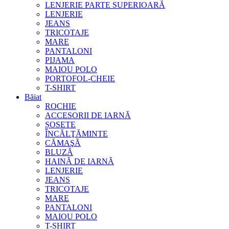
LENJERIE PARTE SUPERIOARĂ
LENJERIE
JEANS
TRICOTAJE
MARE
PANTALONI
PIJAMA
MAIOU POLO
PORTOFOL-CHEIE
T-SHIRT
Băiat
ROCHIE
ACCESORII DE IARNĂ
ȘOSETE
ÎNCĂLŢĂMINTE
CĂMAŞĂ
BLUZĂ
HAINĂ DE IARNĂ
LENJERIE
JEANS
TRICOTAJE
MARE
PANTALONI
MAIOU POLO
T-SHIRT