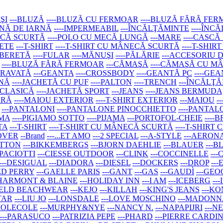
ŞI
---BLUZĂ
----BLUZĂ CU FERMOAR
----BLUZĂ FĂRĂ FE
AINĂ DE IARNĂ
----IMPERMEABIL
---ÎNCĂLŢĂMINTE
----ÎNC
ECĂ SCURTĂ
----POLO CU MECĂ LUNGĂ
---MARE
----CASCĂ
SETE
---T-SHIRT
----T-SHIRT CU MÂNECĂ SCURTĂ
----T-SHI
--BERETĂ
----FULAR
----MĂNUŞI
----PĂLĂRIE
---ACCESORIU 
----BLUZĂ FĂRĂ FERMOAR
---CĂMAŞĂ
----CĂMAŞĂ CU 
-CRAVATĂ
---GEANTA
----CROSSBODY
----GEANTĂ PC
----GE
RNĂ
----JACHETĂ CU PUF
----PALTON
----TRENCH
---ÎNCĂLŢ
 CLASICĂ
----JACHETĂ SPORT
---JEANS
----JEANS BERMUDA
ARĂ
----MAIOU EXTERIOR
----T-SHIRT EXTERIOR
---MAIOU
-
---PANTALONI
----PANTALONE PINOCCHIETTO
----PANTAL
AMA
----PIGIAMO SOTTO
----PIJAMA
---PORTOFOL-CHEIE
----
TA
---T-SHIRT
----T-SHIRT CU MÂNECĂ SCURTĂ
----T-SHIR
LOVER
--Brand
---...ET AMO
---2 SPECIAL
---A-STYLE
---AERON
ETTON
---BIKKEMBERGS
---BJORN DAEHLIE
---BLAUER
---B
 PACIOTTI
---CIESSE OUTDOOR
---CLINK
---COCCINELLE
---
---DESIGUAL
---DIADORA
---DIESEL
---DOCKERS
---DROP
--
RED PERRY
---GAELLE PARIS
---GANT
---GAS
---GAUDÌ
---GE
-HARMONT & BLAINE
---HOLIDAY INN
---I AM
---ICEBERG
--
FELD BEACHWEAR
---KEJO
---KILLAH
---KING'S JEANS
---K
TAR
---LIU JO
---LONSDALE
---LOVE MOSCHINO
---MADONN
-MOLECOLE
---MURPHY&NYE
---NANCY N.
---NAPAPIJRI
---
---PARASUCO
---PATRIZIA PEPE
---PHARD
---PIERRE CARDI