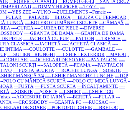
ATE
---ROBERTO CAVALLI
---ROMEO GIGLI
---SANTA CRUZ
--TIMBERLAND
---TOMMY HILFIGER
---TOY G.
---
COM
---YES ZEE
---YUKO
---ZUELEMENTS
--Femeie
---
----FULAR
----PĂLĂRIE
---BLUZĂ
----BLUZĂ CU FERMOAR
-
ECĂ LUNGĂ
----BOLERO CU MÂNECI SCURTE
---CĂMAŞĂ
---
UREA
----CUREA
----CUREA DE PIELE
---DIVERSE
CROSSBODY
----GEANTĂ DE DAMĂ
----GEANTĂ DE DAMĂ
Ă DE PIELE
----JACHETĂ CU PUF
----PALTON
----TRENCH
---
TURA CLASSICA
---JACHETĂ
----JACHETĂ CLASICĂ
----
IE INTIMA
----COULOTTE
----CULOTTE
----GAMBALE
----
-UP
----SUTIEN TRIUNGHI
----T-SHIRT EXTERIOR
---MAIOU
-
---OCHELARI
----OCHELARI DE SOARE
---PANTALONI
----
ANTALONI SCURŢI
----SALOPETĂ
---PIJAMA
----PANTALON
RTIVO
----FUSTĂ SCURTĂ
----ROCHIE LUNGĂ
---ȘOSETE
----
-T-SHIRT MÂNECĂ 3/4
----T-SHIRT MANICHE LUNGHE
---TOP
----POLO CU MÂNECĂ SCURTĂ
----POLO CU MECĂ LUNGĂ
-
RMOAR
---FUSTĂ
----FUSTĂ SCURTĂ
---ÎNCĂLŢĂMINTE
----
URTĂ
---ȘOSETE
----ȘOSETE
---T-SHIRT
----T-SHIRT CU
Unisex
---ACCESORII DE IARNĂ
----BERETĂ
----FULAR
---
EANTA
----CROSSBODY
----GEANTĂ PC
----RUCSAC
----
-OCHELARI DE SOARE
---PORTOFOL-CHEIE
----BRELOC
---