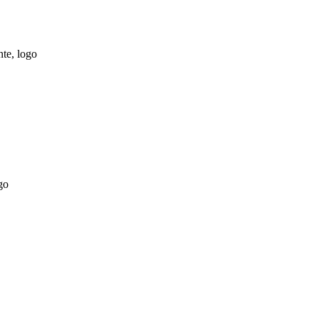
nte, logo
ogo