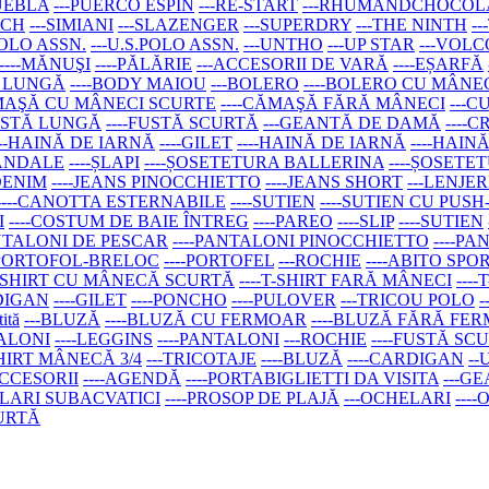
PUEBLA
---PUERCO ESPIN
---RE-START
---RHUMANDCHOCOL
ACH
---SIMIANI
---SLAZENGER
---SUPERDRY
---THE NINTH
-
 POLO ASSN.
---U.S.POLO ASSN.
---UNTHO
---UP STAR
---VOL
----MĂNUŞI
----PĂLĂRIE
---ACCESORII DE VARĂ
----EȘARFĂ
Ă LUNGĂ
----BODY MAIOU
---BOLERO
----BOLERO CU MÂN
ĂMAŞĂ CU MÂNECI SCURTE
----CĂMAŞĂ FĂRĂ MÂNECI
---C
FUSTĂ LUNGĂ
----FUSTĂ SCURTĂ
---GEANTĂ DE DAMĂ
----
---HAINĂ DE IARNĂ
----GILET
----HAINĂ DE IARNĂ
----HAIN
SANDALE
----ȘLAPI
----ȘOSETETURA BALLERINA
----ȘOSETE
 DENIM
----JEANS PINOCCHIETTO
----JEANS SHORT
---LENJER
----CANOTTA ESTERNABILE
----SUTIEN
----SUTIEN CU PUSH
I
----COSTUM DE BAIE ÎNTREG
----PAREO
----SLIP
----SUTIEN
ANTALONI DE PESCAR
----PANTALONI PINOCCHIETTO
----P
-PORTOFOL-BRELOC
----PORTOFEL
---ROCHIE
----ABITO SPO
-T-SHIRT CU MÂNECĂ SCURTĂ
----T-SHIRT FARĂ MÂNECI
---
RDIGAN
----GILET
----PONCHO
----PULOVER
---TRICOU POLO
tită
---BLUZĂ
----BLUZĂ CU FERMOAR
----BLUZĂ FĂRĂ FE
TALONI
----LEGGINS
----PANTALONI
---ROCHIE
----FUSTĂ SC
SHIRT MÂNECĂ 3/4
---TRICOTAJE
----BLUZĂ
----CARDIGAN
--
ACCESORII
----AGENDĂ
----PORTABIGLIETTI DA VISITA
---G
ELARI SUBACVATICI
----PROSOP DE PLAJĂ
---OCHELARI
---
CURTĂ