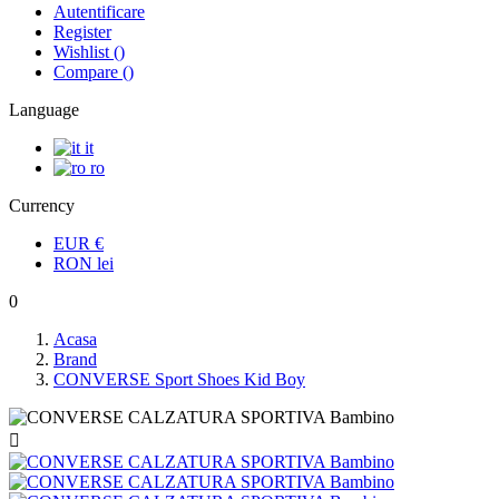
Autentificare
Register
Wishlist
(
)
Compare
(
)
Language
it
ro
Currency
EUR
€
RON
lei
0
Acasa
Brand
CONVERSE Sport Shoes Kid Boy
