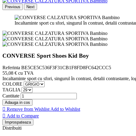
Previous
Next
Incaltaminte sport cu sfori, singurul în contrast, detalii contrasta
CONVERSE Sport Shoes Kid Boy
Referinta
BE5CE5C536F3F31CB1F8FD8FC642CCC5
55,08 €
cu TVA
Incaltaminte sport cu sfori, singurul în contrast, detalii contrastante, l
COLORE
TAGLIA
Cantitate
Adauga in cos

Remove from Wishlist
Add to Wishlist

Add to Compare
Distribuiti