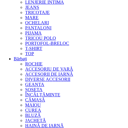
LENJERIE INTIMA
JEANS
TRICOTAJE
MARE
OCHELARI
PANTALONI
PIJAMA
TRICOU POLO
PORTOFOL-BRELOC
T-SHIRT
TOP
Bărbați
ROCHIE
ACCESORIU DE VARĂ
ACCESORII DE IARNĂ
DIVERSE ACCESORII
GEANTA
ȘOSETA
ÎNCĂLŢĂMINTE
CĂMAŞĂ
MAIOU
CUREA
BLUZĂ
JACHETĂ
HAINĂ DE IARNĂ