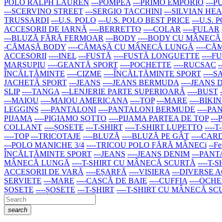
POLO RALPH LAUREN
---POMPEA
---PRIMO EMPORIO
---
---SCERVINO STREET
---SERGIO TACCHINI
---SILVIAN HE
TRUSSARDI
---U.S. POLO
---U.S. POLO BEST PRICE
---U.S.
ACCESORII DE IARNĂ
----BERRETTO
----COLAR
----FULAR
---BLUZĂ FĂRĂ FERMOAR
---BODY
----BODY CU MÂNEC
-CĂMAŞĂ BODY
----CĂMAŞĂ CU MÂNECĂ LUNGĂ
----C
ACCESORII
----INEL
---FUSTĂ
----FUSTĂ LONGUETTE
----
MARSUPIU
----GEANTĂ SPORT
----POCHETTE
----RUCSAC
ÎNCĂLŢĂMINTE
----CIZME
----ÎNCĂLŢĂMINTE SPORT
----
JACHETĂ SPORT
---JEANS
----JEANS BERMUDA
----JEANS
SLIP
----TANGA
---LENJERIE PARTE SUPERIOARĂ
----BUST
---MAIOU
----MAIOU AMERICANA
----TOP
---MARE
----BIKIN
LEGGINS
----PANTALONI
----PANTALONI BERMUDE
----P
PIJAMA
----PIGIAMO SOTTO
----PIJAMA PARTEA DE TOP
--
COLLANT
----ȘOSETE
---T-SHIRT
----T-SHIRT LUPETTO
---
----TOP
---TRICOTAJE
----BLUZĂ
----BLUZĂ PE GÂT
----CA
---POLO MANICHE 3/4
----TRICOU POLO FĂRĂ MÂNECi
--Fe
ÎNCĂLŢĂMINTE SPORT
---JEANS
----JEANS DENIM
---PAN
MÂNECĂ LUNGĂ
----T-SHIRT CU MÂNECĂ SCURTĂ
----T-
ACCESORII DE VARĂ
----EȘARFĂ
----VISIERA
---DIVERSE 
SERVIETE
---MARE
----CASCĂ DE BAIE
----CUFFIA
----OCH
ȘOSETE
----ȘOSETE
---T-SHIRT
----T-SHIRT CU MÂNECĂ S
search