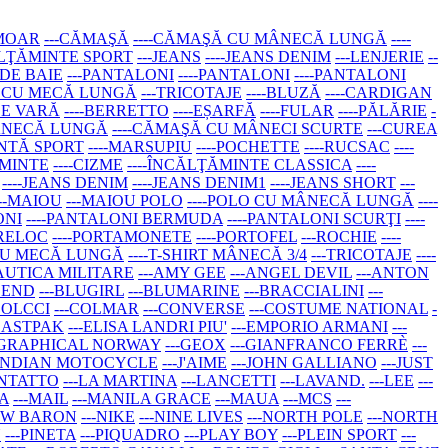
RMOAR
---CĂMAŞĂ
----CĂMAŞĂ CU MÂNECĂ LUNGĂ
----
ĂLŢĂMINTE SPORT
---JEANS
----JEANS DENIM
---LENJERIE
--
 DE BAIE
---PANTALONI
----PANTALONI
----PANTALONI
RT CU MECĂ LUNGĂ
---TRICOTAJE
----BLUZĂ
----CARDIGAN
DE VARĂ
----BERRETTO
----EȘARFĂ
----FULAR
----PĂLĂRIE
-
MÂNECĂ LUNGĂ
----CĂMAŞĂ CU MÂNECI SCURTE
---CUREA
ANTĂ SPORT
----MARSUPIU
----POCHETTE
----RUCSAC
----
ĂMINTE
----CIZME
----ÎNCĂLŢĂMINTE CLASSICA
----
----JEANS DENIM
----JEANS DENIM1
----JEANS SHORT
---
---MAIOU
---MAIOU POLO
----POLO CU MÂNECĂ LUNGĂ
----
ONI
----PANTALONI BERMUDA
----PANTALONI SCURŢI
----
BRELOC
----PORTAMONETE
----PORTOFEL
---ROCHIE
----
T CU MECĂ LUNGĂ
----T-SHIRT MÂNECĂ 3/4
---TRICOTAJE
----
AUTICA MILITARE
---AMY GEE
---ANGEL DEVIL
---ANTON
LEND
---BLUGIRL
---BLUMARINE
---BRACCIALINI
---
COLCCI
---COLMAR
---CONVERSE
---COSTUME NATIONAL
-
-EASTPAK
---ELISA LANDRI PIU'
---EMPORIO ARMANI
---
OGRAPHICAL NORWAY
---GEOX
---GIANFRANCO FERRÈ
---
-INDIAN MOTOCYCLE
---J'AIME
---JOHN GALLIANO
---JUST
ONTATTO
---LA MARTINA
---LANCETTI
---LAVAND.
---LEE
---
A
---MAIL
---MANILA GRACE
---MAUA
---MCS
---
NEW BARON
---NIKE
---NINE LIVES
---NORTH POLE
---NORTH
N
---PINETA
---PIQUADRO
---PLAY BOY
---PLEIN SPORT
---