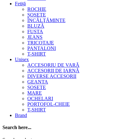
Fetiță
ROCHIE
ȘOSETE
ÎNCĂLŢĂMINTE
BLUZĂ
FUSTA
JEANS
TRICOTAJE
PANTALONI
T-SHIRT
Unisex
ACCESORIU DE VARĂ
ACCESORII DE IARNĂ
DIVERSE ACCESORII
GEANTA
ȘOSETE
MARE
OCHELARI
PORTOFOL-CHEIE
T-SHIRT
Brand
Search here...