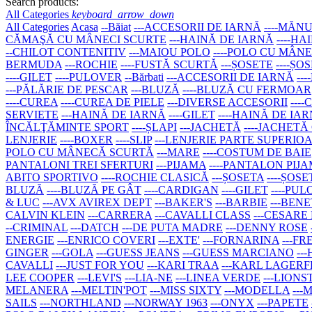
Search products:
All Categories
keyboard_arrow_down
All Categories
Acasa
--Băiat
---ACCESORII DE IARNĂ
----MĂNU
CĂMAŞĂ CU MÂNECI SCURTE
---HAINĂ DE IARNĂ
----H
--CHILOT CONTENITIV
---MAIOU POLO
----POLO CU MÂN
BERMUDA
---ROCHIE
----FUSTĂ SCURTĂ
---ȘOSETE
----ȘO
----GILET
----PULOVER
--Bărbati
---ACCESORII DE IARNĂ
--
---PĂLĂRIE DE PESCAR
---BLUZĂ
----BLUZĂ CU FERMOAR
----CUREA
----CUREA DE PIELE
---DIVERSE ACCESORII
---
SERVIETE
---HAINĂ DE IARNĂ
----GILET
----HAINĂ DE IA
ÎNCĂLŢĂMINTE SPORT
----ȘLAPI
---JACHETĂ
----JACHETĂ
LENJERIE
----BOXER
----SLIP
---LENJERIE PARTE SUPERIO
POLO CU MÂNECĂ SCURTĂ
---MARE
----COSTUM DE BAIE
PANTALONI TREI SFERTURI
---PIJAMA
----PANTALON PIJ
ABITO SPORTIVO
----ROCHIE CLASICĂ
---ȘOSETA
----ȘOSE
BLUZĂ
----BLUZĂ PE GÂT
----CARDIGAN
----GILET
----PU
& LUC
---AVX AVIREX DEPT
---BAKER'S
---BARBIE
---BEN
CALVIN KLEIN
---CARRERA
---CAVALLI CLASS
---CESARE
--CRIMINAL
---DATCH
---DE PUTA MADRE
---DENNY ROSE
ENERGIE
---ENRICO COVERI
---EXTE'
---FORNARINA
---F
GINGER
---GOLA
---GUESS JEANS
---GUESS MARCIANO
--
CAVALLI
---JUST FOR YOU
---KARI TRAA
---KARL LAGER
LEE COOPER
---LEVI'S
---LIA-NE
---LINEA VERDE
---LIONS
MELANERA
---MELTIN'POT
---MISS SIXTY
---MODELLA
--
SAILS
---NORTHLAND
---NORWAY 1963
---ONYX
---PAPETE