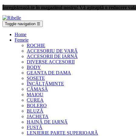
Înregistrează-te în magazinul nostru! Vă așteaptă o reducere val
Toggle navigation
☰
Home
Femeie
ROCHIE
ACCESORIU DE VARĂ
ACCESORII DE IARNĂ
DIVERSE ACCESORII
BODY
GEANTA DE DAMA
ȘOSETE
ÎNCĂLŢĂMINTE
CĂMAŞĂ
MAIOU
CUREA
BOLERO
BLUZĂ
JACHETA
HAINĂ DE IARNĂ
FUSTĂ
LENJERIE PARTE SUPERIOARĂ