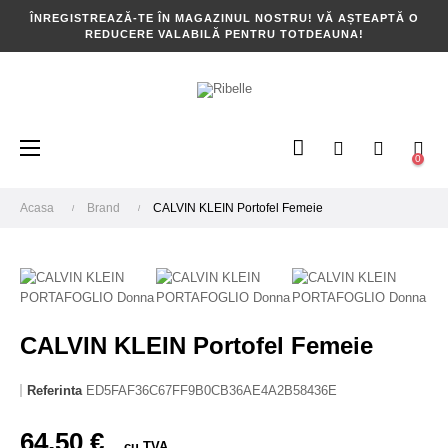
ÎNREGISTREAZĂ-TE ÎN MAGAZINUL NOSTRU! VĂ AȘTEAPTĂ O
REDUCERE VALABILĂ PENTRU TOTDEAUNA!
Toggle
☰
0
navigation
Acasa
Brand
CALVIN KLEIN Portofel Femeie
CALVIN KLEIN Portofel Femeie
Referinta
ED5FAF36C67FF9B0CB36AE4A2B58436E
64,50 €
cu TVA