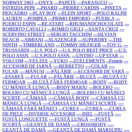
NORWAY 1963
---ONYX
---PAPETE
---PARASUCO
---
PATRIZIA PEPE
---PHARD
---PIERRE CARDIN
---PINETA
---
PIQUADRO
---PLAY BOY
---PLEIN SPORT
---POLO RALPH
LAUREN
---POMPEA
---PRIMO EMPORIO
---PUEBLA
---
PUERCO ESPIN
---RE-START
---RHUMANDCHOCOLATE
---
ROBERTO CAVALLI
---ROMEO GIGLI
---SANTA CRUZ
---
SCERVINO STREET
---SERGIO TACCHINI
---SILVIAN
HEACH
---SIMIANI
---SLAZENGER
---SUPERDRY
---THE
NINTH
---TIMBERLAND
---TOMMY HILFIGER
---TOY G.
---
TRUSSARDI
---U.S. POLO
---U.S. POLO BEST PRICE
---U.S.
POLO ASSN.
---U.S.POLO ASSN.
---UNTHO
---UP STAR
---
VOLCOM
---YES ZEE
---YUKO
---ZUELEMENTS
--Femeie
---
ACCESORII DE IARNĂ
----BERRETTO
----COLAR
----
FULAR
----MĂNUŞI
----PĂLĂRIE
---ACCESORII DE VARĂ
--
--EȘARFĂ
----FULAR
----PĂLĂRIE
---BLUZĂ
----BLUZĂ CU
FERMOAR
----BLUZĂ FĂRĂ FERMOAR
---BODY
----BODY
CU MÂNECĂ LUNGĂ
----BODY MAIOU
---BOLERO
----
BOLERO CU MÂNECĂ LUNGĂ
----BOLERO CU MÂNECI
SCURTE
---CĂMAŞĂ
----CĂMAŞĂ BODY
----CĂMAŞĂ CU
MÂNECĂ LUNGĂ
----CĂMAŞĂ CU MÂNECI SCURTE
----
CĂMAŞĂ FĂRĂ MÂNECI
---CUREA
----CUREA
----CUREA
DE PIELE
---DIVERSE ACCESORII
----INEL
---FUSTĂ
----
FUSTĂ LONGUETTE
----FUSTĂ LUNGĂ
----FUSTĂ
SCURTĂ
---GEANTĂ DE DAMĂ
----CROSSBODY
----
GEANTĂ DE DAMĂ
----GEANTĂ DE DAMĂ MARSUPIU
----