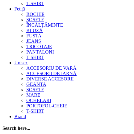
T-SHIRT
Fetiță
ROCHIE
ȘOSETE
ÎNCĂLŢĂMINTE
BLUZĂ
FUSTA
JEANS
TRICOTAJE
PANTALONI
T-SHIRT
Unisex
ACCESORIU DE VARĂ
ACCESORII DE IARNĂ
DIVERSE ACCESORII
GEANTA
ȘOSETE
MARE
OCHELARI
PORTOFOL-CHEIE
T-SHIRT
Brand
Search here...