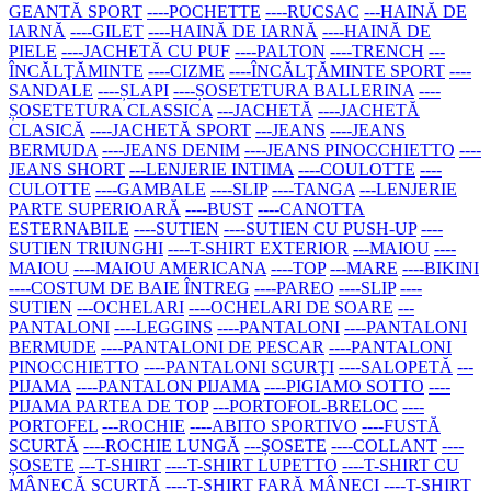
GEANTĂ SPORT
----POCHETTE
----RUCSAC
---HAINĂ DE
IARNĂ
----GILET
----HAINĂ DE IARNĂ
----HAINĂ DE
PIELE
----JACHETĂ CU PUF
----PALTON
----TRENCH
---
ÎNCĂLŢĂMINTE
----CIZME
----ÎNCĂLŢĂMINTE SPORT
----
SANDALE
----ȘLAPI
----ȘOSETETURA BALLERINA
----
ȘOSETETURA CLASSICA
---JACHETĂ
----JACHETĂ
CLASICĂ
----JACHETĂ SPORT
---JEANS
----JEANS
BERMUDA
----JEANS DENIM
----JEANS PINOCCHIETTO
----
JEANS SHORT
---LENJERIE INTIMA
----COULOTTE
----
CULOTTE
----GAMBALE
----SLIP
----TANGA
---LENJERIE
PARTE SUPERIOARĂ
----BUST
----CANOTTA
ESTERNABILE
----SUTIEN
----SUTIEN CU PUSH-UP
----
SUTIEN TRIUNGHI
----T-SHIRT EXTERIOR
---MAIOU
----
MAIOU
----MAIOU AMERICANA
----TOP
---MARE
----BIKINI
----COSTUM DE BAIE ÎNTREG
----PAREO
----SLIP
----
SUTIEN
---OCHELARI
----OCHELARI DE SOARE
---
PANTALONI
----LEGGINS
----PANTALONI
----PANTALONI
BERMUDE
----PANTALONI DE PESCAR
----PANTALONI
PINOCCHIETTO
----PANTALONI SCURŢI
----SALOPETĂ
---
PIJAMA
----PANTALON PIJAMA
----PIGIAMO SOTTO
----
PIJAMA PARTEA DE TOP
---PORTOFOL-BRELOC
----
PORTOFEL
---ROCHIE
----ABITO SPORTIVO
----FUSTĂ
SCURTĂ
----ROCHIE LUNGĂ
---ȘOSETE
----COLLANT
----
ȘOSETE
---T-SHIRT
----T-SHIRT LUPETTO
----T-SHIRT CU
MÂNECĂ SCURTĂ
----T-SHIRT FARĂ MÂNECI
----T-SHIRT