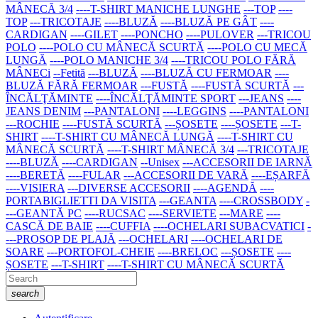
MÂNECĂ 3/4
----T-SHIRT MANICHE LUNGHE
---TOP
----
TOP
---TRICOTAJE
----BLUZĂ
----BLUZĂ PE GÂT
----
CARDIGAN
----GILET
----PONCHO
----PULOVER
---TRICOU
POLO
----POLO CU MÂNECĂ SCURTĂ
----POLO CU MECĂ
LUNGĂ
----POLO MANICHE 3/4
----TRICOU POLO FĂRĂ
MÂNECi
--Fetită
---BLUZĂ
----BLUZĂ CU FERMOAR
----
BLUZĂ FĂRĂ FERMOAR
---FUSTĂ
----FUSTĂ SCURTĂ
---
ÎNCĂLŢĂMINTE
----ÎNCĂLŢĂMINTE SPORT
---JEANS
----
JEANS DENIM
---PANTALONI
----LEGGINS
----PANTALONI
---ROCHIE
----FUSTĂ SCURTĂ
---ȘOSETE
----ȘOSETE
---T-
SHIRT
----T-SHIRT CU MÂNECĂ LUNGĂ
----T-SHIRT CU
MÂNECĂ SCURTĂ
----T-SHIRT MÂNECĂ 3/4
---TRICOTAJE
----BLUZĂ
----CARDIGAN
--Unisex
---ACCESORII DE IARNĂ
----BERETĂ
----FULAR
---ACCESORII DE VARĂ
----EȘARFĂ
----VISIERA
---DIVERSE ACCESORII
----AGENDĂ
----
PORTABIGLIETTI DA VISITA
---GEANTA
----CROSSBODY
-
---GEANTĂ PC
----RUCSAC
----SERVIETE
---MARE
----
CASCĂ DE BAIE
----CUFFIA
----OCHELARI SUBACVATICI
-
---PROSOP DE PLAJĂ
---OCHELARI
----OCHELARI DE
SOARE
---PORTOFOL-CHEIE
----BRELOC
---ȘOSETE
----
ȘOSETE
---T-SHIRT
----T-SHIRT CU MÂNECĂ SCURTĂ
search