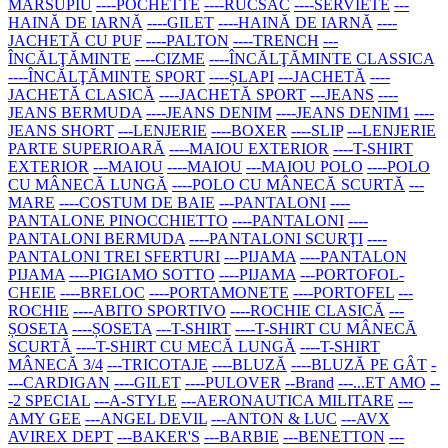
MARSUPIU
----POCHETTE
----RUCSAC
----SERVIETE
---
HAINĂ DE IARNĂ
----GILET
----HAINĂ DE IARNĂ
----
JACHETĂ CU PUF
----PALTON
----TRENCH
---
ÎNCĂLŢĂMINTE
----CIZME
----ÎNCĂLŢĂMINTE CLASSICA
----ÎNCĂLŢĂMINTE SPORT
----ȘLAPI
---JACHETĂ
----
JACHETĂ CLASICĂ
----JACHETĂ SPORT
---JEANS
----
JEANS BERMUDA
----JEANS DENIM
----JEANS DENIM1
----
JEANS SHORT
---LENJERIE
----BOXER
----SLIP
---LENJERIE
PARTE SUPERIOARĂ
----MAIOU EXTERIOR
----T-SHIRT
EXTERIOR
---MAIOU
----MAIOU
---MAIOU POLO
----POLO
CU MÂNECĂ LUNGĂ
----POLO CU MÂNECĂ SCURTĂ
---
MARE
----COSTUM DE BAIE
---PANTALONI
----
PANTALONE PINOCCHIETTO
----PANTALONI
----
PANTALONI BERMUDA
----PANTALONI SCURŢI
----
PANTALONI TREI SFERTURI
---PIJAMA
----PANTALON
PIJAMA
----PIGIAMO SOTTO
----PIJAMA
---PORTOFOL-
CHEIE
----BRELOC
----PORTAMONETE
----PORTOFEL
---
ROCHIE
----ABITO SPORTIVO
----ROCHIE CLASICĂ
---
ȘOSETA
----ȘOSETA
---T-SHIRT
----T-SHIRT CU MÂNECĂ
SCURTĂ
----T-SHIRT CU MECĂ LUNGĂ
----T-SHIRT
MÂNECĂ 3/4
---TRICOTAJE
----BLUZĂ
----BLUZĂ PE GÂT
-
---CARDIGAN
----GILET
----PULOVER
--Brand
---...ET AMO
--
-2 SPECIAL
---A-STYLE
---AERONAUTICA MILITARE
---
AMY GEE
---ANGEL DEVIL
---ANTON & LUC
---AVX
AVIREX DEPT
---BAKER'S
---BARBIE
---BENETTON
---