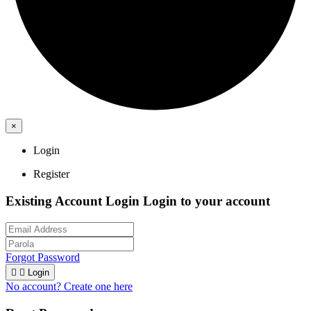
×
Login
Register
Existing Account Login
Login to your account
Forgot Password


Login
No account? Create one here