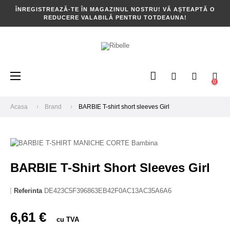
ÎNREGISTREAZĂ-TE ÎN MAGAZINUL NOSTRU! VĂ AȘTEAPTĂ O
REDUCERE VALABILĂ PENTRU TOTDEAUNA!
Toggle
☰
0
navigation
Acasa
Brand
BARBIE T-shirt short sleeves Girl
BARBIE T-Shirt Short Sleeves Girl
Referinta
DE423C5F396863EB42F0AC13AC35A6A6
6,61 €
cu TVA