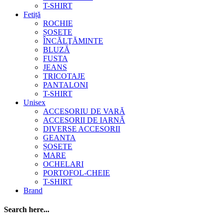
T-SHIRT
Fetiță
ROCHIE
ȘOSETE
ÎNCĂLŢĂMINTE
BLUZĂ
FUSTA
JEANS
TRICOTAJE
PANTALONI
T-SHIRT
Unisex
ACCESORIU DE VARĂ
ACCESORII DE IARNĂ
DIVERSE ACCESORII
GEANTA
ȘOSETE
MARE
OCHELARI
PORTOFOL-CHEIE
T-SHIRT
Brand
Search here...