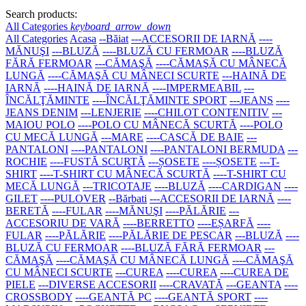
Search products:
All Categories
keyboard_arrow_down
All Categories
Acasa
--Băiat
---ACCESORII DE IARNĂ
----
MĂNUŞI
---BLUZĂ
----BLUZĂ CU FERMOAR
----BLUZĂ
FĂRĂ FERMOAR
---CĂMAŞĂ
----CĂMAŞĂ CU MÂNECĂ
LUNGĂ
----CĂMAŞĂ CU MÂNECI SCURTE
---HAINĂ DE
IARNĂ
----HAINĂ DE IARNĂ
----IMPERMEABIL
---
ÎNCĂLŢĂMINTE
----ÎNCĂLŢĂMINTE SPORT
---JEANS
----
JEANS DENIM
---LENJERIE
----CHILOT CONTENITIV
---
MAIOU POLO
----POLO CU MÂNECĂ SCURTĂ
----POLO
CU MECĂ LUNGĂ
---MARE
----CASCĂ DE BAIE
---
PANTALONI
----PANTALONI
----PANTALONI BERMUDA
---
ROCHIE
----FUSTĂ SCURTĂ
---ȘOSETE
----ȘOSETE
---T-
SHIRT
----T-SHIRT CU MÂNECĂ SCURTĂ
----T-SHIRT CU
MECĂ LUNGĂ
---TRICOTAJE
----BLUZĂ
----CARDIGAN
----
GILET
----PULOVER
--Bărbati
---ACCESORII DE IARNĂ
----
BERETĂ
----FULAR
----MĂNUŞI
----PĂLĂRIE
---
ACCESORIU DE VARĂ
----BERRETTO
----EȘARFĂ
----
FULAR
----PĂLĂRIE
----PĂLĂRIE DE PESCAR
---BLUZĂ
----
BLUZĂ CU FERMOAR
----BLUZĂ FĂRĂ FERMOAR
---
CĂMAŞĂ
----CĂMAŞĂ CU MÂNECĂ LUNGĂ
----CĂMAŞĂ
CU MÂNECI SCURTE
---CUREA
----CUREA
----CUREA DE
PIELE
---DIVERSE ACCESORII
----CRAVATĂ
---GEANTA
----
CROSSBODY
----GEANTĂ PC
----GEANTĂ SPORT
----