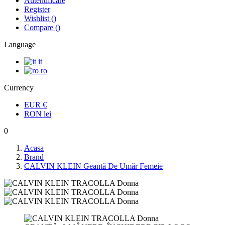
Autentificare
Register
Wishlist
(
)
Compare
(
)
Language
it
ro
Currency
EUR
€
RON
lei
0
Acasa
Brand
CALVIN KLEIN Geantă De Umăr Femeie