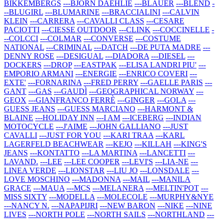
BIKKEMBERGS
---BJORN DAEHLIE
---BLAUER
---BLEND
-
--BLUGIRL
---BLUMARINE
---BRACCIALINI
---CALVIN
KLEIN
---CARRERA
---CAVALLI CLASS
---CESARE
PACIOTTI
---CIESSE OUTDOOR
---CLINK
---COCCINELLE
-
--COLCCI
---COLMAR
---CONVERSE
---COSTUME
NATIONAL
---CRIMINAL
---DATCH
---DE PUTA MADRE
---
DENNY ROSE
---DESIGUAL
---DIADORA
---DIESEL
---
DOCKERS
---DROP
---EASTPAK
---ELISA LANDRI PIU'
---
EMPORIO ARMANI
---ENERGIE
---ENRICO COVERI
---
EXTE'
---FORNARINA
---FRED PERRY
---GAELLE PARIS
---
GANT
---GAS
---GAUDÌ
---GEOGRAPHICAL NORWAY
---
GEOX
---GIANFRANCO FERRÈ
---GINGER
---GOLA
---
GUESS JEANS
---GUESS MARCIANO
---HARMONT &
BLAINE
---HOLIDAY INN
---I AM
---ICEBERG
---INDIAN
MOTOCYCLE
---J'AIME
---JOHN GALLIANO
---JUST
CAVALLI
---JUST FOR YOU
---KARI TRAA
---KARL
LAGERFELD BEACHWEAR
---KEJO
---KILLAH
---KING'S
JEANS
---KONTATTO
---LA MARTINA
---LANCETTI
---
LAVAND.
---LEE
---LEE COOPER
---LEVI'S
---LIA-NE
---
LINEA VERDE
---LIONSTAR
---LIU JO
---LONSDALE
---
LOVE MOSCHINO
---MADONNA
---MAIL
---MANILA
GRACE
---MAUA
---MCS
---MELANERA
---MELTIN'POT
---
MISS SIXTY
---MODELLA
---MOLECOLE
---MURPHY&NYE
---NANCY N.
---NAPAPIJRI
---NEW BARON
---NIKE
---NINE
LIVES
---NORTH POLE
---NORTH SAILS
---NORTHLAND
---