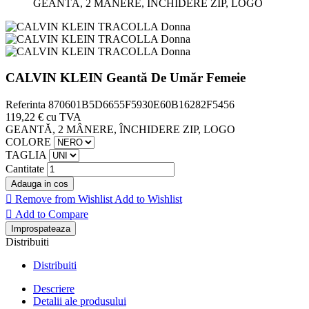
GEANTĂ, 2 MÂNERE, ÎNCHIDERE ZIP, LOGO
CALVIN KLEIN Geantă De Umăr Femeie
Referinta
870601B5D6655F5930E60B16282F5456
119,22 €
cu TVA
GEANTĂ, 2 MÂNERE, ÎNCHIDERE ZIP, LOGO
COLORE
TAGLIA
Cantitate
Adauga in cos

Remove from Wishlist
Add to Wishlist

Add to Compare
Distribuiti
Distribuiti
Descriere
Detalii ale produsului