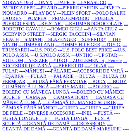
NORWAY 1963
---ONYX
---PAPETE
---PARASUCO
---
PATRIZIA PEPE
---PHARD
---PIERRE CARDIN
---PINETA
---
PIQUADRO
---PLAY BOY
---PLEIN SPORT
---POLO RALPH
LAUREN
---POMPEA
---PRIMO EMPORIO
---PUEBLA
---
PUERCO ESPIN
---RE-START
---RHUMANDCHOCOLATE
---
ROBERTO CAVALLI
---ROMEO GIGLI
---SANTA CRUZ
---
SCERVINO STREET
---SERGIO TACCHINI
---SILVIAN
HEACH
---SIMIANI
---SLAZENGER
---SUPERDRY
---THE
NINTH
---TIMBERLAND
---TOMMY HILFIGER
---TOY G.
---
TRUSSARDI
---U.S. POLO
---U.S. POLO BEST PRICE
---U.S.
POLO ASSN.
---U.S.POLO ASSN.
---UNTHO
---UP STAR
---
VOLCOM
---YES ZEE
---YUKO
---ZUELEMENTS
--Femeie
---
ACCESORII DE IARNĂ
----BERRETTO
----COLAR
----
FULAR
----MĂNUŞI
----PĂLĂRIE
---ACCESORII DE VARĂ
--
--EȘARFĂ
----FULAR
----PĂLĂRIE
---BLUZĂ
----BLUZĂ CU
FERMOAR
----BLUZĂ FĂRĂ FERMOAR
---BODY
----BODY
CU MÂNECĂ LUNGĂ
----BODY MAIOU
---BOLERO
----
BOLERO CU MÂNECĂ LUNGĂ
----BOLERO CU MÂNECI
SCURTE
---CĂMAŞĂ
----CĂMAŞĂ BODY
----CĂMAŞĂ CU
MÂNECĂ LUNGĂ
----CĂMAŞĂ CU MÂNECI SCURTE
----
CĂMAŞĂ FĂRĂ MÂNECI
---CUREA
----CUREA
----CUREA
DE PIELE
---DIVERSE ACCESORII
----INEL
---FUSTĂ
----
FUSTĂ LONGUETTE
----FUSTĂ LUNGĂ
----FUSTĂ
SCURTĂ
---GEANTĂ DE DAMĂ
----CROSSBODY
----
GEANTĂ DE DAMĂ
----GEANTĂ DE DAMĂ MARSUPIU
----