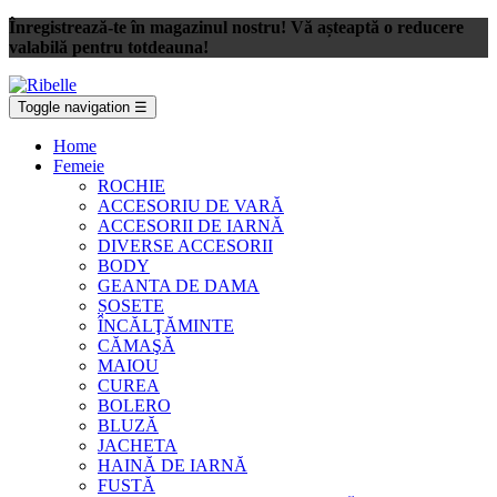
Înregistrează-te în magazinul nostru! Vă așteaptă o reducere
valabilă pentru totdeauna!
Toggle navigation
☰
Home
Femeie
ROCHIE
ACCESORIU DE VARĂ
ACCESORII DE IARNĂ
DIVERSE ACCESORII
BODY
GEANTA DE DAMA
ȘOSETE
ÎNCĂLŢĂMINTE
CĂMAŞĂ
MAIOU
CUREA
BOLERO
BLUZĂ
JACHETA
HAINĂ DE IARNĂ
FUSTĂ