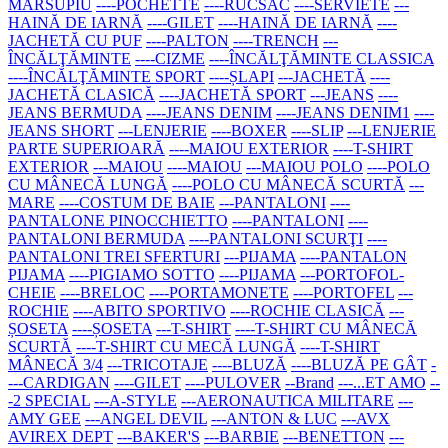
MARSUPIU
----POCHETTE
----RUCSAC
----SERVIETE
---
HAINĂ DE IARNĂ
----GILET
----HAINĂ DE IARNĂ
----
JACHETĂ CU PUF
----PALTON
----TRENCH
---
ÎNCĂLŢĂMINTE
----CIZME
----ÎNCĂLŢĂMINTE CLASSICA
----ÎNCĂLŢĂMINTE SPORT
----ȘLAPI
---JACHETĂ
----
JACHETĂ CLASICĂ
----JACHETĂ SPORT
---JEANS
----
JEANS BERMUDA
----JEANS DENIM
----JEANS DENIM1
----
JEANS SHORT
---LENJERIE
----BOXER
----SLIP
---LENJERIE
PARTE SUPERIOARĂ
----MAIOU EXTERIOR
----T-SHIRT
EXTERIOR
---MAIOU
----MAIOU
---MAIOU POLO
----POLO
CU MÂNECĂ LUNGĂ
----POLO CU MÂNECĂ SCURTĂ
---
MARE
----COSTUM DE BAIE
---PANTALONI
----
PANTALONE PINOCCHIETTO
----PANTALONI
----
PANTALONI BERMUDA
----PANTALONI SCURŢI
----
PANTALONI TREI SFERTURI
---PIJAMA
----PANTALON
PIJAMA
----PIGIAMO SOTTO
----PIJAMA
---PORTOFOL-
CHEIE
----BRELOC
----PORTAMONETE
----PORTOFEL
---
ROCHIE
----ABITO SPORTIVO
----ROCHIE CLASICĂ
---
ȘOSETA
----ȘOSETA
---T-SHIRT
----T-SHIRT CU MÂNECĂ
SCURTĂ
----T-SHIRT CU MECĂ LUNGĂ
----T-SHIRT
MÂNECĂ 3/4
---TRICOTAJE
----BLUZĂ
----BLUZĂ PE GÂT
-
---CARDIGAN
----GILET
----PULOVER
--Brand
---...ET AMO
--
-2 SPECIAL
---A-STYLE
---AERONAUTICA MILITARE
---
AMY GEE
---ANGEL DEVIL
---ANTON & LUC
---AVX
AVIREX DEPT
---BAKER'S
---BARBIE
---BENETTON
---