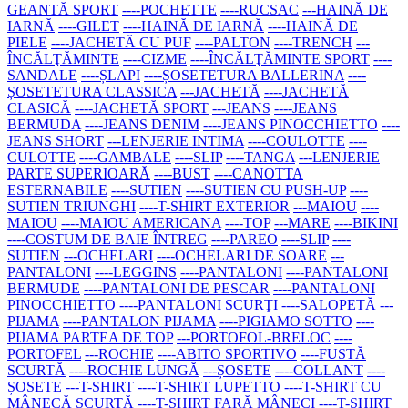
GEANTĂ SPORT
----POCHETTE
----RUCSAC
---HAINĂ DE
IARNĂ
----GILET
----HAINĂ DE IARNĂ
----HAINĂ DE
PIELE
----JACHETĂ CU PUF
----PALTON
----TRENCH
---
ÎNCĂLŢĂMINTE
----CIZME
----ÎNCĂLŢĂMINTE SPORT
----
SANDALE
----ȘLAPI
----ȘOSETETURA BALLERINA
----
ȘOSETETURA CLASSICA
---JACHETĂ
----JACHETĂ
CLASICĂ
----JACHETĂ SPORT
---JEANS
----JEANS
BERMUDA
----JEANS DENIM
----JEANS PINOCCHIETTO
----
JEANS SHORT
---LENJERIE INTIMA
----COULOTTE
----
CULOTTE
----GAMBALE
----SLIP
----TANGA
---LENJERIE
PARTE SUPERIOARĂ
----BUST
----CANOTTA
ESTERNABILE
----SUTIEN
----SUTIEN CU PUSH-UP
----
SUTIEN TRIUNGHI
----T-SHIRT EXTERIOR
---MAIOU
----
MAIOU
----MAIOU AMERICANA
----TOP
---MARE
----BIKINI
----COSTUM DE BAIE ÎNTREG
----PAREO
----SLIP
----
SUTIEN
---OCHELARI
----OCHELARI DE SOARE
---
PANTALONI
----LEGGINS
----PANTALONI
----PANTALONI
BERMUDE
----PANTALONI DE PESCAR
----PANTALONI
PINOCCHIETTO
----PANTALONI SCURŢI
----SALOPETĂ
---
PIJAMA
----PANTALON PIJAMA
----PIGIAMO SOTTO
----
PIJAMA PARTEA DE TOP
---PORTOFOL-BRELOC
----
PORTOFEL
---ROCHIE
----ABITO SPORTIVO
----FUSTĂ
SCURTĂ
----ROCHIE LUNGĂ
---ȘOSETE
----COLLANT
----
ȘOSETE
---T-SHIRT
----T-SHIRT LUPETTO
----T-SHIRT CU
MÂNECĂ SCURTĂ
----T-SHIRT FARĂ MÂNECI
----T-SHIRT