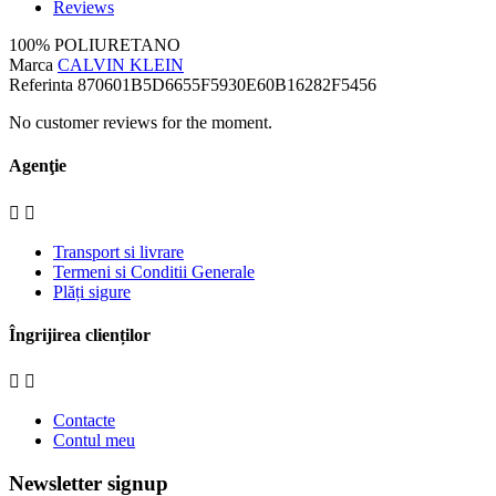
Reviews
100% POLIURETANO
Marca
CALVIN KLEIN
Referinta
870601B5D6655F5930E60B16282F5456
No customer reviews for the moment.
Agenţie


Transport si livrare
Termeni si Conditii Generale
Plăți sigure
Îngrijirea clienților


Contacte
Contul meu
Newsletter signup