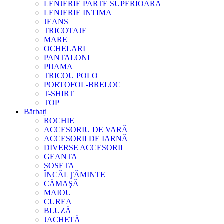
LENJERIE PARTE SUPERIOARĂ
LENJERIE INTIMA
JEANS
TRICOTAJE
MARE
OCHELARI
PANTALONI
PIJAMA
TRICOU POLO
PORTOFOL-BRELOC
T-SHIRT
TOP
Bărbați
ROCHIE
ACCESORIU DE VARĂ
ACCESORII DE IARNĂ
DIVERSE ACCESORII
GEANTA
ȘOSETA
ÎNCĂLŢĂMINTE
CĂMAŞĂ
MAIOU
CUREA
BLUZĂ
JACHETĂ