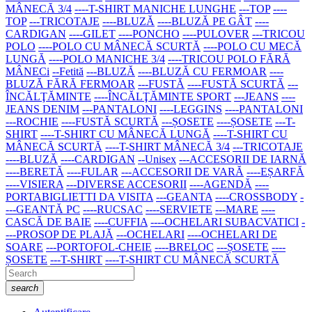
MÂNECĂ 3/4
----T-SHIRT MANICHE LUNGHE
---TOP
----
TOP
---TRICOTAJE
----BLUZĂ
----BLUZĂ PE GÂT
----
CARDIGAN
----GILET
----PONCHO
----PULOVER
---TRICOU
POLO
----POLO CU MÂNECĂ SCURTĂ
----POLO CU MECĂ
LUNGĂ
----POLO MANICHE 3/4
----TRICOU POLO FĂRĂ
MÂNECi
--Fetită
---BLUZĂ
----BLUZĂ CU FERMOAR
----
BLUZĂ FĂRĂ FERMOAR
---FUSTĂ
----FUSTĂ SCURTĂ
---
ÎNCĂLŢĂMINTE
----ÎNCĂLŢĂMINTE SPORT
---JEANS
----
JEANS DENIM
---PANTALONI
----LEGGINS
----PANTALONI
---ROCHIE
----FUSTĂ SCURTĂ
---ȘOSETE
----ȘOSETE
---T-
SHIRT
----T-SHIRT CU MÂNECĂ LUNGĂ
----T-SHIRT CU
MÂNECĂ SCURTĂ
----T-SHIRT MÂNECĂ 3/4
---TRICOTAJE
----BLUZĂ
----CARDIGAN
--Unisex
---ACCESORII DE IARNĂ
----BERETĂ
----FULAR
---ACCESORII DE VARĂ
----EȘARFĂ
----VISIERA
---DIVERSE ACCESORII
----AGENDĂ
----
PORTABIGLIETTI DA VISITA
---GEANTA
----CROSSBODY
-
---GEANTĂ PC
----RUCSAC
----SERVIETE
---MARE
----
CASCĂ DE BAIE
----CUFFIA
----OCHELARI SUBACVATICI
-
---PROSOP DE PLAJĂ
---OCHELARI
----OCHELARI DE
SOARE
---PORTOFOL-CHEIE
----BRELOC
---ȘOSETE
----
ȘOSETE
---T-SHIRT
----T-SHIRT CU MÂNECĂ SCURTĂ
search