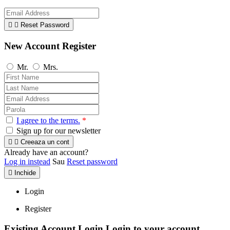


Reset Password
New Account Register
Mr.
Mrs.
I agree to the terms.
*
Sign up for our newsletter


Creeaza un cont
Already have an account?
Log in instead
Sau
Reset password

Inchide
Login
Register
Existing Account Login
Login to your account