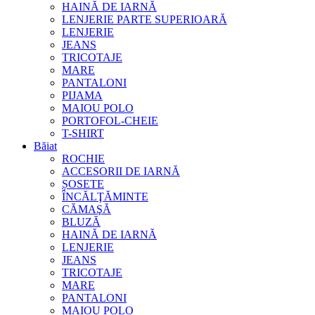
HAINĂ DE IARNĂ
LENJERIE PARTE SUPERIOARĂ
LENJERIE
JEANS
TRICOTAJE
MARE
PANTALONI
PIJAMA
MAIOU POLO
PORTOFOL-CHEIE
T-SHIRT
Băiat
ROCHIE
ACCESORII DE IARNĂ
ȘOSETE
ÎNCĂLŢĂMINTE
CĂMAŞĂ
BLUZĂ
HAINĂ DE IARNĂ
LENJERIE
JEANS
TRICOTAJE
MARE
PANTALONI
MAIOU POLO