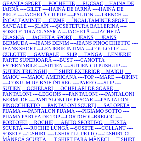
GEANTĂ SPORT
----POCHETTE
----RUCSAC
---HAINĂ DE
IARNĂ
----GILET
----HAINĂ DE IARNĂ
----HAINĂ DE
PIELE
----JACHETĂ CU PUF
----PALTON
----TRENCH
---
ÎNCĂLŢĂMINTE
----CIZME
----ÎNCĂLŢĂMINTE SPORT
----
SANDALE
----ȘLAPI
----ȘOSETETURA BALLERINA
----
ȘOSETETURA CLASSICA
---JACHETĂ
----JACHETĂ
CLASICĂ
----JACHETĂ SPORT
---JEANS
----JEANS
BERMUDA
----JEANS DENIM
----JEANS PINOCCHIETTO
----
JEANS SHORT
---LENJERIE INTIMA
----COULOTTE
----
CULOTTE
----GAMBALE
----SLIP
----TANGA
---LENJERIE
PARTE SUPERIOARĂ
----BUST
----CANOTTA
ESTERNABILE
----SUTIEN
----SUTIEN CU PUSH-UP
----
SUTIEN TRIUNGHI
----T-SHIRT EXTERIOR
---MAIOU
----
MAIOU
----MAIOU AMERICANA
----TOP
---MARE
----BIKINI
----COSTUM DE BAIE ÎNTREG
----PAREO
----SLIP
----
SUTIEN
---OCHELARI
----OCHELARI DE SOARE
---
PANTALONI
----LEGGINS
----PANTALONI
----PANTALONI
BERMUDE
----PANTALONI DE PESCAR
----PANTALONI
PINOCCHIETTO
----PANTALONI SCURŢI
----SALOPETĂ
---
PIJAMA
----PANTALON PIJAMA
----PIGIAMO SOTTO
----
PIJAMA PARTEA DE TOP
---PORTOFOL-BRELOC
----
PORTOFEL
---ROCHIE
----ABITO SPORTIVO
----FUSTĂ
SCURTĂ
----ROCHIE LUNGĂ
---ȘOSETE
----COLLANT
----
ȘOSETE
---T-SHIRT
----T-SHIRT LUPETTO
----T-SHIRT CU
MÂNECĂ SCURTĂ
----T-SHIRT FARĂ MÂNECI
----T-SHIRT