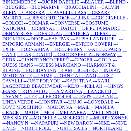
BIKKEMBERGS
---BJORN DAEHLIE
---BLAUER
---BLEND
-
--BLUGIRL
---BLUMARINE
---BRACCIALINI
---CALVIN
KLEIN
---CARRERA
---CAVALLI CLASS
---CESARE
PACIOTTI
---CIESSE OUTDOOR
---CLINK
---COCCINELLE
-
--COLCCI
---COLMAR
---CONVERSE
---COSTUME
NATIONAL
---CRIMINAL
---DATCH
---DE PUTA MADRE
---
DENNY ROSE
---DESIGUAL
---DIADORA
---DIESEL
---
DOCKERS
---DROP
---EASTPAK
---ELISA LANDRI PIU'
---
EMPORIO ARMANI
---ENERGIE
---ENRICO COVERI
---
EXTE'
---FORNARINA
---FRED PERRY
---GAELLE PARIS
---
GANT
---GAS
---GAUDÌ
---GEOGRAPHICAL NORWAY
---
GEOX
---GIANFRANCO FERRÈ
---GINGER
---GOLA
---
GUESS JEANS
---GUESS MARCIANO
---HARMONT &
BLAINE
---HOLIDAY INN
---I AM
---ICEBERG
---INDIAN
MOTOCYCLE
---J'AIME
---JOHN GALLIANO
---JUST
CAVALLI
---JUST FOR YOU
---KARI TRAA
---KARL
LAGERFELD BEACHWEAR
---KEJO
---KILLAH
---KING'S
JEANS
---KONTATTO
---LA MARTINA
---LANCETTI
---
LAVAND.
---LEE
---LEE COOPER
---LEVI'S
---LIA-NE
---
LINEA VERDE
---LIONSTAR
---LIU JO
---LONSDALE
---
LOVE MOSCHINO
---MADONNA
---MAIL
---MANILA
GRACE
---MAUA
---MCS
---MELANERA
---MELTIN'POT
---
MISS SIXTY
---MODELLA
---MOLECOLE
---MURPHY&NYE
---NANCY N.
---NAPAPIJRI
---NEW BARON
---NIKE
---NINE
LIVES
---NORTH POLE
---NORTH SAILS
---NORTHLAND
---