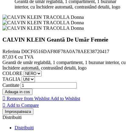
Geantă de umăr reglabilă, 1 compartiment, 1 buzunar
interior, cu închidere automată, contrastând detalii, logo
CALVIN KLEIN Geantă De Umăr Femeie
Referinta
D0CF6516DAF80F78A0A78AEE38720417
87,03 €
cu TVA
Geantă de umăr reglabilă, 1 compartiment, 1 buzunar interior, cu
închidere automată, contrastând detalii, logo
COLORE
TAGLIA
Cantitate
Adauga in cos

Remove from Wishlist
Add to Wishlist

Add to Compare
Distribuiti
Distribuiti