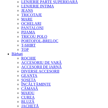
LENJERIE PARTE SUPERIOARĂ
LENJERIE INTIMA
JEANS
TRICOTAJE
MARE
OCHELARI
PANTALONI
PIJAMA
TRICOU POLO
PORTOFOL-BRELOC
T-SHIRT
TOP
Bărbați
ROCHIE
ACCESORIU DE VARĂ
ACCESORII DE IARNĂ
DIVERSE ACCESORII
GEANTA
ȘOSETA
ÎNCĂLŢĂMINTE
CĂMAŞĂ
MAIOU
CUREA
BLUZĂ
JACHETĂ