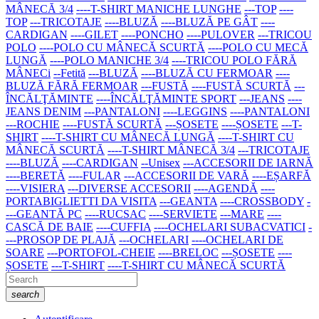
MÂNECĂ 3/4
----T-SHIRT MANICHE LUNGHE
---TOP
----
TOP
---TRICOTAJE
----BLUZĂ
----BLUZĂ PE GÂT
----
CARDIGAN
----GILET
----PONCHO
----PULOVER
---TRICOU
POLO
----POLO CU MÂNECĂ SCURTĂ
----POLO CU MECĂ
LUNGĂ
----POLO MANICHE 3/4
----TRICOU POLO FĂRĂ
MÂNECi
--Fetită
---BLUZĂ
----BLUZĂ CU FERMOAR
----
BLUZĂ FĂRĂ FERMOAR
---FUSTĂ
----FUSTĂ SCURTĂ
---
ÎNCĂLŢĂMINTE
----ÎNCĂLŢĂMINTE SPORT
---JEANS
----
JEANS DENIM
---PANTALONI
----LEGGINS
----PANTALONI
---ROCHIE
----FUSTĂ SCURTĂ
---ȘOSETE
----ȘOSETE
---T-
SHIRT
----T-SHIRT CU MÂNECĂ LUNGĂ
----T-SHIRT CU
MÂNECĂ SCURTĂ
----T-SHIRT MÂNECĂ 3/4
---TRICOTAJE
----BLUZĂ
----CARDIGAN
--Unisex
---ACCESORII DE IARNĂ
----BERETĂ
----FULAR
---ACCESORII DE VARĂ
----EȘARFĂ
----VISIERA
---DIVERSE ACCESORII
----AGENDĂ
----
PORTABIGLIETTI DA VISITA
---GEANTA
----CROSSBODY
-
---GEANTĂ PC
----RUCSAC
----SERVIETE
---MARE
----
CASCĂ DE BAIE
----CUFFIA
----OCHELARI SUBACVATICI
-
---PROSOP DE PLAJĂ
---OCHELARI
----OCHELARI DE
SOARE
---PORTOFOL-CHEIE
----BRELOC
---ȘOSETE
----
ȘOSETE
---T-SHIRT
----T-SHIRT CU MÂNECĂ SCURTĂ
search