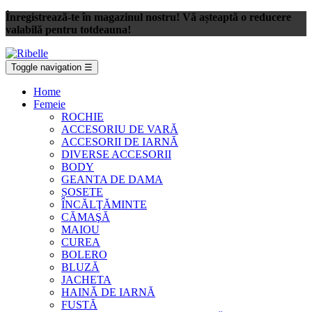
Înregistrează-te în magazinul nostru! Vă așteaptă o reducere
valabilă pentru totdeauna!
Toggle navigation
☰
Home
Femeie
ROCHIE
ACCESORIU DE VARĂ
ACCESORII DE IARNĂ
DIVERSE ACCESORII
BODY
GEANTA DE DAMA
ȘOSETE
ÎNCĂLŢĂMINTE
CĂMAŞĂ
MAIOU
CUREA
BOLERO
BLUZĂ
JACHETA
HAINĂ DE IARNĂ
FUSTĂ