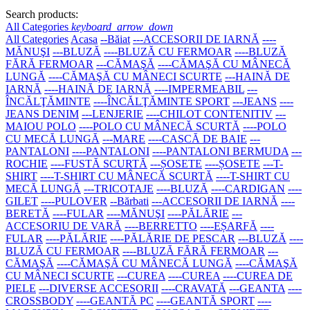
Search products:
All Categories
keyboard_arrow_down
All Categories
Acasa
--Băiat
---ACCESORII DE IARNĂ
----
MĂNUŞI
---BLUZĂ
----BLUZĂ CU FERMOAR
----BLUZĂ
FĂRĂ FERMOAR
---CĂMAŞĂ
----CĂMAŞĂ CU MÂNECĂ
LUNGĂ
----CĂMAŞĂ CU MÂNECI SCURTE
---HAINĂ DE
IARNĂ
----HAINĂ DE IARNĂ
----IMPERMEABIL
---
ÎNCĂLŢĂMINTE
----ÎNCĂLŢĂMINTE SPORT
---JEANS
----
JEANS DENIM
---LENJERIE
----CHILOT CONTENITIV
---
MAIOU POLO
----POLO CU MÂNECĂ SCURTĂ
----POLO
CU MECĂ LUNGĂ
---MARE
----CASCĂ DE BAIE
---
PANTALONI
----PANTALONI
----PANTALONI BERMUDA
---
ROCHIE
----FUSTĂ SCURTĂ
---ȘOSETE
----ȘOSETE
---T-
SHIRT
----T-SHIRT CU MÂNECĂ SCURTĂ
----T-SHIRT CU
MECĂ LUNGĂ
---TRICOTAJE
----BLUZĂ
----CARDIGAN
----
GILET
----PULOVER
--Bărbati
---ACCESORII DE IARNĂ
----
BERETĂ
----FULAR
----MĂNUŞI
----PĂLĂRIE
---
ACCESORIU DE VARĂ
----BERRETTO
----EȘARFĂ
----
FULAR
----PĂLĂRIE
----PĂLĂRIE DE PESCAR
---BLUZĂ
----
BLUZĂ CU FERMOAR
----BLUZĂ FĂRĂ FERMOAR
---
CĂMAŞĂ
----CĂMAŞĂ CU MÂNECĂ LUNGĂ
----CĂMAŞĂ
CU MÂNECI SCURTE
---CUREA
----CUREA
----CUREA DE
PIELE
---DIVERSE ACCESORII
----CRAVATĂ
---GEANTA
----
CROSSBODY
----GEANTĂ PC
----GEANTĂ SPORT
----