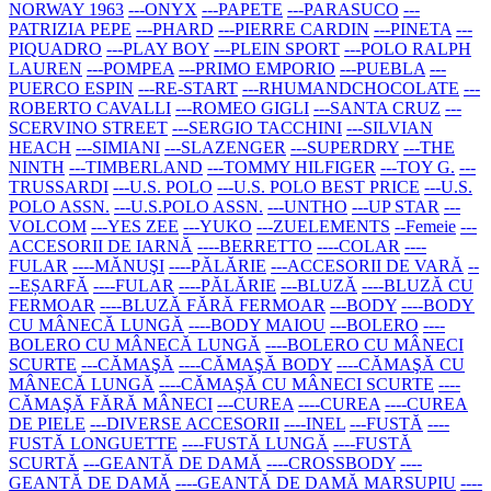
NORWAY 1963
---ONYX
---PAPETE
---PARASUCO
---
PATRIZIA PEPE
---PHARD
---PIERRE CARDIN
---PINETA
---
PIQUADRO
---PLAY BOY
---PLEIN SPORT
---POLO RALPH
LAUREN
---POMPEA
---PRIMO EMPORIO
---PUEBLA
---
PUERCO ESPIN
---RE-START
---RHUMANDCHOCOLATE
---
ROBERTO CAVALLI
---ROMEO GIGLI
---SANTA CRUZ
---
SCERVINO STREET
---SERGIO TACCHINI
---SILVIAN
HEACH
---SIMIANI
---SLAZENGER
---SUPERDRY
---THE
NINTH
---TIMBERLAND
---TOMMY HILFIGER
---TOY G.
---
TRUSSARDI
---U.S. POLO
---U.S. POLO BEST PRICE
---U.S.
POLO ASSN.
---U.S.POLO ASSN.
---UNTHO
---UP STAR
---
VOLCOM
---YES ZEE
---YUKO
---ZUELEMENTS
--Femeie
---
ACCESORII DE IARNĂ
----BERRETTO
----COLAR
----
FULAR
----MĂNUŞI
----PĂLĂRIE
---ACCESORII DE VARĂ
--
--EȘARFĂ
----FULAR
----PĂLĂRIE
---BLUZĂ
----BLUZĂ CU
FERMOAR
----BLUZĂ FĂRĂ FERMOAR
---BODY
----BODY
CU MÂNECĂ LUNGĂ
----BODY MAIOU
---BOLERO
----
BOLERO CU MÂNECĂ LUNGĂ
----BOLERO CU MÂNECI
SCURTE
---CĂMAŞĂ
----CĂMAŞĂ BODY
----CĂMAŞĂ CU
MÂNECĂ LUNGĂ
----CĂMAŞĂ CU MÂNECI SCURTE
----
CĂMAŞĂ FĂRĂ MÂNECI
---CUREA
----CUREA
----CUREA
DE PIELE
---DIVERSE ACCESORII
----INEL
---FUSTĂ
----
FUSTĂ LONGUETTE
----FUSTĂ LUNGĂ
----FUSTĂ
SCURTĂ
---GEANTĂ DE DAMĂ
----CROSSBODY
----
GEANTĂ DE DAMĂ
----GEANTĂ DE DAMĂ MARSUPIU
----