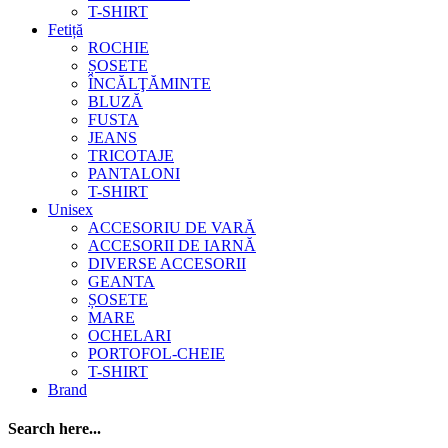
T-SHIRT
Fetiță
ROCHIE
ȘOSETE
ÎNCĂLŢĂMINTE
BLUZĂ
FUSTA
JEANS
TRICOTAJE
PANTALONI
T-SHIRT
Unisex
ACCESORIU DE VARĂ
ACCESORII DE IARNĂ
DIVERSE ACCESORII
GEANTA
ȘOSETE
MARE
OCHELARI
PORTOFOL-CHEIE
T-SHIRT
Brand
Search here...