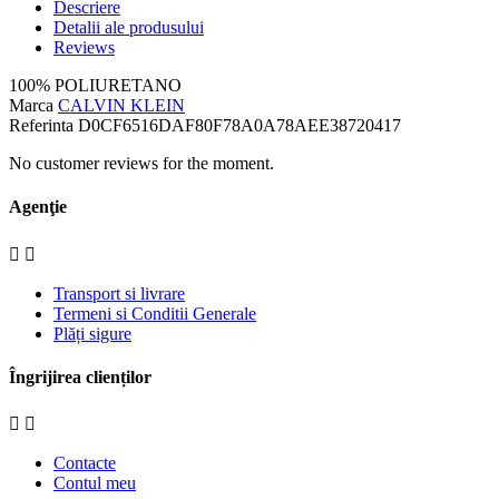
Descriere
Detalii ale produsului
Reviews
100% POLIURETANO
Marca
CALVIN KLEIN
Referinta
D0CF6516DAF80F78A0A78AEE38720417
No customer reviews for the moment.
Agenţie


Transport si livrare
Termeni si Conditii Generale
Plăți sigure
Îngrijirea clienților


Contacte
Contul meu