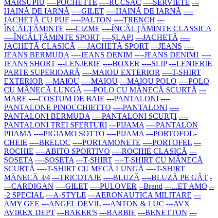
MARSUPIU
----POCHETTE
----RUCSAC
----SERVIETE
---
HAINĂ DE IARNĂ
----GILET
----HAINĂ DE IARNĂ
----
JACHETĂ CU PUF
----PALTON
----TRENCH
---
ÎNCĂLŢĂMINTE
----CIZME
----ÎNCĂLŢĂMINTE CLASSICA
----ÎNCĂLŢĂMINTE SPORT
----ȘLAPI
---JACHETĂ
----
JACHETĂ CLASICĂ
----JACHETĂ SPORT
---JEANS
----
JEANS BERMUDA
----JEANS DENIM
----JEANS DENIM1
----
JEANS SHORT
---LENJERIE
----BOXER
----SLIP
---LENJERIE
PARTE SUPERIOARĂ
----MAIOU EXTERIOR
----T-SHIRT
EXTERIOR
---MAIOU
----MAIOU
---MAIOU POLO
----POLO
CU MÂNECĂ LUNGĂ
----POLO CU MÂNECĂ SCURTĂ
---
MARE
----COSTUM DE BAIE
---PANTALONI
----
PANTALONE PINOCCHIETTO
----PANTALONI
----
PANTALONI BERMUDA
----PANTALONI SCURŢI
----
PANTALONI TREI SFERTURI
---PIJAMA
----PANTALON
PIJAMA
----PIGIAMO SOTTO
----PIJAMA
---PORTOFOL-
CHEIE
----BRELOC
----PORTAMONETE
----PORTOFEL
---
ROCHIE
----ABITO SPORTIVO
----ROCHIE CLASICĂ
---
ȘOSETA
----ȘOSETA
---T-SHIRT
----T-SHIRT CU MÂNECĂ
SCURTĂ
----T-SHIRT CU MECĂ LUNGĂ
----T-SHIRT
MÂNECĂ 3/4
---TRICOTAJE
----BLUZĂ
----BLUZĂ PE GÂT
-
---CARDIGAN
----GILET
----PULOVER
--Brand
---...ET AMO
--
-2 SPECIAL
---A-STYLE
---AERONAUTICA MILITARE
---
AMY GEE
---ANGEL DEVIL
---ANTON & LUC
---AVX
AVIREX DEPT
---BAKER'S
---BARBIE
---BENETTON
---