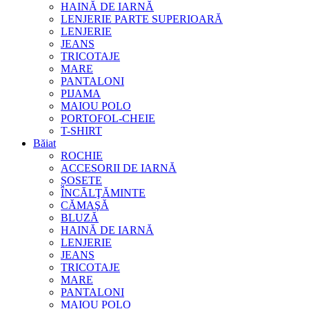
HAINĂ DE IARNĂ
LENJERIE PARTE SUPERIOARĂ
LENJERIE
JEANS
TRICOTAJE
MARE
PANTALONI
PIJAMA
MAIOU POLO
PORTOFOL-CHEIE
T-SHIRT
Băiat
ROCHIE
ACCESORII DE IARNĂ
ȘOSETE
ÎNCĂLŢĂMINTE
CĂMAŞĂ
BLUZĂ
HAINĂ DE IARNĂ
LENJERIE
JEANS
TRICOTAJE
MARE
PANTALONI
MAIOU POLO