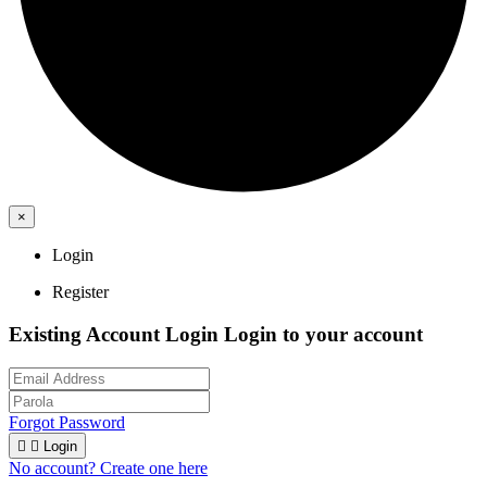
×
Login
Register
Existing Account Login
Login to your account
Forgot Password


Login
No account? Create one here