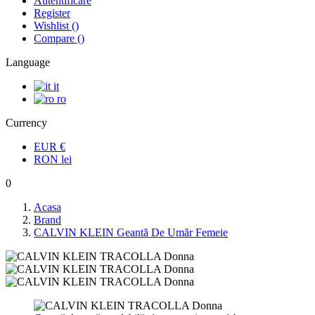
Autentificare
Register
Wishlist
(
)
Compare
(
)
Language
it
ro
Currency
EUR
€
RON
lei
0
Acasa
Brand
CALVIN KLEIN Geantă De Umăr Femeie