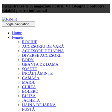
Înregistrează-te în magazinul nostru! Vă așteaptă o reducere
valabilă pentru totdeauna!
Toggle navigation
☰
Home
Femeie
ROCHIE
ACCESORIU DE VARĂ
ACCESORII DE IARNĂ
DIVERSE ACCESORII
BODY
GEANTA DE DAMA
ȘOSETE
ÎNCĂLŢĂMINTE
CĂMAŞĂ
MAIOU
CUREA
BOLERO
BLUZĂ
JACHETA
HAINĂ DE IARNĂ
FUSTĂ