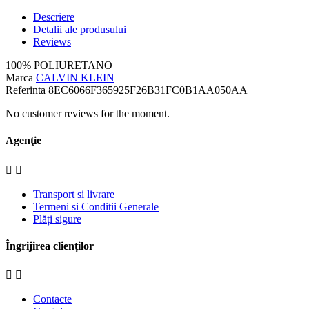
Descriere
Detalii ale produsului
Reviews
100% POLIURETANO
Marca
CALVIN KLEIN
Referinta
8EC6066F365925F26B31FC0B1AA050AA
No customer reviews for the moment.
Agenţie


Transport si livrare
Termeni si Conditii Generale
Plăți sigure
Îngrijirea clienților


Contacte