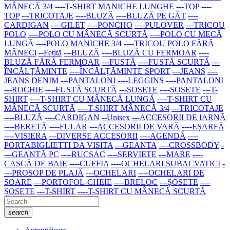
MÂNECĂ 3/4
----T-SHIRT MANICHE LUNGHE
---TOP
----
TOP
---TRICOTAJE
----BLUZĂ
----BLUZĂ PE GÂT
----
CARDIGAN
----GILET
----PONCHO
----PULOVER
---TRICOU
POLO
----POLO CU MÂNECĂ SCURTĂ
----POLO CU MECĂ
LUNGĂ
----POLO MANICHE 3/4
----TRICOU POLO FĂRĂ
MÂNECi
--Fetită
---BLUZĂ
----BLUZĂ CU FERMOAR
----
BLUZĂ FĂRĂ FERMOAR
---FUSTĂ
----FUSTĂ SCURTĂ
---
ÎNCĂLŢĂMINTE
----ÎNCĂLŢĂMINTE SPORT
---JEANS
----
JEANS DENIM
---PANTALONI
----LEGGINS
----PANTALONI
---ROCHIE
----FUSTĂ SCURTĂ
---ȘOSETE
----ȘOSETE
---T-
SHIRT
----T-SHIRT CU MÂNECĂ LUNGĂ
----T-SHIRT CU
MÂNECĂ SCURTĂ
----T-SHIRT MÂNECĂ 3/4
---TRICOTAJE
----BLUZĂ
----CARDIGAN
--Unisex
---ACCESORII DE IARNĂ
----BERETĂ
----FULAR
---ACCESORII DE VARĂ
----EȘARFĂ
----VISIERA
---DIVERSE ACCESORII
----AGENDĂ
----
PORTABIGLIETTI DA VISITA
---GEANTA
----CROSSBODY
-
---GEANTĂ PC
----RUCSAC
----SERVIETE
---MARE
----
CASCĂ DE BAIE
----CUFFIA
----OCHELARI SUBACVATICI
-
---PROSOP DE PLAJĂ
---OCHELARI
----OCHELARI DE
SOARE
---PORTOFOL-CHEIE
----BRELOC
---ȘOSETE
----
ȘOSETE
---T-SHIRT
----T-SHIRT CU MÂNECĂ SCURTĂ
search