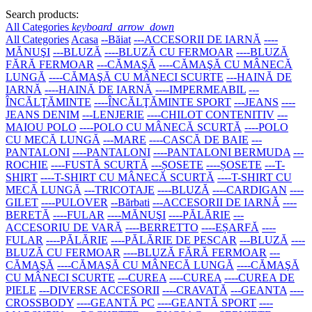
Search products:
All Categories
keyboard_arrow_down
All Categories
Acasa
--Băiat
---ACCESORII DE IARNĂ
----
MĂNUŞI
---BLUZĂ
----BLUZĂ CU FERMOAR
----BLUZĂ
FĂRĂ FERMOAR
---CĂMAŞĂ
----CĂMAŞĂ CU MÂNECĂ
LUNGĂ
----CĂMAŞĂ CU MÂNECI SCURTE
---HAINĂ DE
IARNĂ
----HAINĂ DE IARNĂ
----IMPERMEABIL
---
ÎNCĂLŢĂMINTE
----ÎNCĂLŢĂMINTE SPORT
---JEANS
----
JEANS DENIM
---LENJERIE
----CHILOT CONTENITIV
---
MAIOU POLO
----POLO CU MÂNECĂ SCURTĂ
----POLO
CU MECĂ LUNGĂ
---MARE
----CASCĂ DE BAIE
---
PANTALONI
----PANTALONI
----PANTALONI BERMUDA
---
ROCHIE
----FUSTĂ SCURTĂ
---ȘOSETE
----ȘOSETE
---T-
SHIRT
----T-SHIRT CU MÂNECĂ SCURTĂ
----T-SHIRT CU
MECĂ LUNGĂ
---TRICOTAJE
----BLUZĂ
----CARDIGAN
----
GILET
----PULOVER
--Bărbati
---ACCESORII DE IARNĂ
----
BERETĂ
----FULAR
----MĂNUŞI
----PĂLĂRIE
---
ACCESORIU DE VARĂ
----BERRETTO
----EȘARFĂ
----
FULAR
----PĂLĂRIE
----PĂLĂRIE DE PESCAR
---BLUZĂ
----
BLUZĂ CU FERMOAR
----BLUZĂ FĂRĂ FERMOAR
---
CĂMAŞĂ
----CĂMAŞĂ CU MÂNECĂ LUNGĂ
----CĂMAŞĂ
CU MÂNECI SCURTE
---CUREA
----CUREA
----CUREA DE
PIELE
---DIVERSE ACCESORII
----CRAVATĂ
---GEANTA
----
CROSSBODY
----GEANTĂ PC
----GEANTĂ SPORT
----