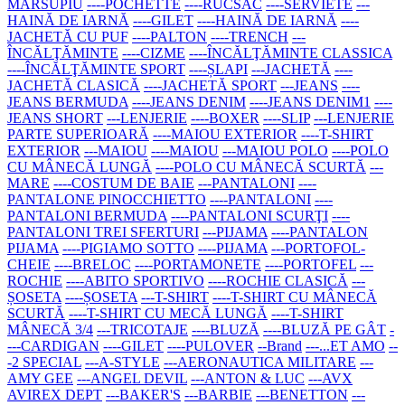
MARSUPIU
----POCHETTE
----RUCSAC
----SERVIETE
---
HAINĂ DE IARNĂ
----GILET
----HAINĂ DE IARNĂ
----
JACHETĂ CU PUF
----PALTON
----TRENCH
---
ÎNCĂLŢĂMINTE
----CIZME
----ÎNCĂLŢĂMINTE CLASSICA
----ÎNCĂLŢĂMINTE SPORT
----ȘLAPI
---JACHETĂ
----
JACHETĂ CLASICĂ
----JACHETĂ SPORT
---JEANS
----
JEANS BERMUDA
----JEANS DENIM
----JEANS DENIM1
----
JEANS SHORT
---LENJERIE
----BOXER
----SLIP
---LENJERIE
PARTE SUPERIOARĂ
----MAIOU EXTERIOR
----T-SHIRT
EXTERIOR
---MAIOU
----MAIOU
---MAIOU POLO
----POLO
CU MÂNECĂ LUNGĂ
----POLO CU MÂNECĂ SCURTĂ
---
MARE
----COSTUM DE BAIE
---PANTALONI
----
PANTALONE PINOCCHIETTO
----PANTALONI
----
PANTALONI BERMUDA
----PANTALONI SCURŢI
----
PANTALONI TREI SFERTURI
---PIJAMA
----PANTALON
PIJAMA
----PIGIAMO SOTTO
----PIJAMA
---PORTOFOL-
CHEIE
----BRELOC
----PORTAMONETE
----PORTOFEL
---
ROCHIE
----ABITO SPORTIVO
----ROCHIE CLASICĂ
---
ȘOSETA
----ȘOSETA
---T-SHIRT
----T-SHIRT CU MÂNECĂ
SCURTĂ
----T-SHIRT CU MECĂ LUNGĂ
----T-SHIRT
MÂNECĂ 3/4
---TRICOTAJE
----BLUZĂ
----BLUZĂ PE GÂT
-
---CARDIGAN
----GILET
----PULOVER
--Brand
---...ET AMO
--
-2 SPECIAL
---A-STYLE
---AERONAUTICA MILITARE
---
AMY GEE
---ANGEL DEVIL
---ANTON & LUC
---AVX
AVIREX DEPT
---BAKER'S
---BARBIE
---BENETTON
---