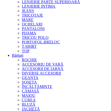
LENJERIE PARTE SUPERIOARĂ
LENJERIE INTIMA
JEANS
TRICOTAJE
MARE
OCHELARI
PANTALONI
PIJAMA
TRICOU POLO
PORTOFOL-BRELOC
T-SHIRT
TOP
Bărbați
ROCHIE
ACCESORIU DE VARĂ
ACCESORII DE IARNĂ
DIVERSE ACCESORII
GEANTA
ȘOSETA
ÎNCĂLŢĂMINTE
CĂMAŞĂ
MAIOU
CUREA
BLUZĂ
JACHETĂ