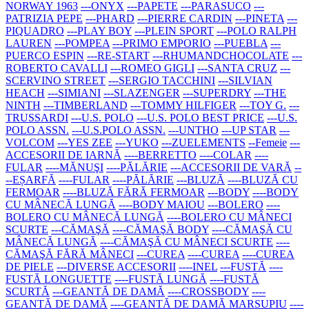
NORWAY 1963
---ONYX
---PAPETE
---PARASUCO
---
PATRIZIA PEPE
---PHARD
---PIERRE CARDIN
---PINETA
---
PIQUADRO
---PLAY BOY
---PLEIN SPORT
---POLO RALPH
LAUREN
---POMPEA
---PRIMO EMPORIO
---PUEBLA
---
PUERCO ESPIN
---RE-START
---RHUMANDCHOCOLATE
---
ROBERTO CAVALLI
---ROMEO GIGLI
---SANTA CRUZ
---
SCERVINO STREET
---SERGIO TACCHINI
---SILVIAN
HEACH
---SIMIANI
---SLAZENGER
---SUPERDRY
---THE
NINTH
---TIMBERLAND
---TOMMY HILFIGER
---TOY G.
---
TRUSSARDI
---U.S. POLO
---U.S. POLO BEST PRICE
---U.S.
POLO ASSN.
---U.S.POLO ASSN.
---UNTHO
---UP STAR
---
VOLCOM
---YES ZEE
---YUKO
---ZUELEMENTS
--Femeie
---
ACCESORII DE IARNĂ
----BERRETTO
----COLAR
----
FULAR
----MĂNUŞI
----PĂLĂRIE
---ACCESORII DE VARĂ
--
--EȘARFĂ
----FULAR
----PĂLĂRIE
---BLUZĂ
----BLUZĂ CU
FERMOAR
----BLUZĂ FĂRĂ FERMOAR
---BODY
----BODY
CU MÂNECĂ LUNGĂ
----BODY MAIOU
---BOLERO
----
BOLERO CU MÂNECĂ LUNGĂ
----BOLERO CU MÂNECI
SCURTE
---CĂMAŞĂ
----CĂMAŞĂ BODY
----CĂMAŞĂ CU
MÂNECĂ LUNGĂ
----CĂMAŞĂ CU MÂNECI SCURTE
----
CĂMAŞĂ FĂRĂ MÂNECI
---CUREA
----CUREA
----CUREA
DE PIELE
---DIVERSE ACCESORII
----INEL
---FUSTĂ
----
FUSTĂ LONGUETTE
----FUSTĂ LUNGĂ
----FUSTĂ
SCURTĂ
---GEANTĂ DE DAMĂ
----CROSSBODY
----
GEANTĂ DE DAMĂ
----GEANTĂ DE DAMĂ MARSUPIU
----