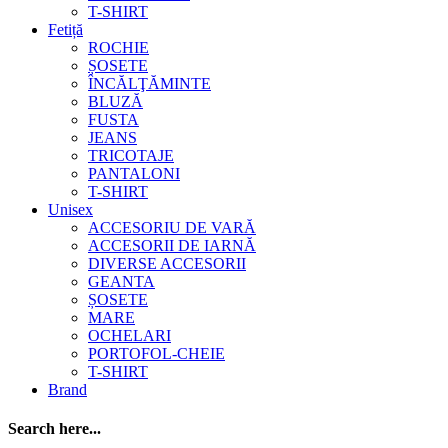
T-SHIRT
Fetiță
ROCHIE
ȘOSETE
ÎNCĂLŢĂMINTE
BLUZĂ
FUSTA
JEANS
TRICOTAJE
PANTALONI
T-SHIRT
Unisex
ACCESORIU DE VARĂ
ACCESORII DE IARNĂ
DIVERSE ACCESORII
GEANTA
ȘOSETE
MARE
OCHELARI
PORTOFOL-CHEIE
T-SHIRT
Brand
Search here...