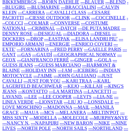
BIKKEMBERGS
---BJORN DAEHLIE
---BLAUER
---BLEND
-
--BLUGIRL
---BLUMARINE
---BRACCIALINI
---CALVIN
KLEIN
---CARRERA
---CAVALLI CLASS
---CESARE
PACIOTTI
---CIESSE OUTDOOR
---CLINK
---COCCINELLE
-
--COLCCI
---COLMAR
---CONVERSE
---COSTUME
NATIONAL
---CRIMINAL
---DATCH
---DE PUTA MADRE
---
DENNY ROSE
---DESIGUAL
---DIADORA
---DIESEL
---
DOCKERS
---DROP
---EASTPAK
---ELISA LANDRI PIU'
---
EMPORIO ARMANI
---ENERGIE
---ENRICO COVERI
---
EXTE'
---FORNARINA
---FRED PERRY
---GAELLE PARIS
---
GANT
---GAS
---GAUDÌ
---GEOGRAPHICAL NORWAY
---
GEOX
---GIANFRANCO FERRÈ
---GINGER
---GOLA
---
GUESS JEANS
---GUESS MARCIANO
---HARMONT &
BLAINE
---HOLIDAY INN
---I AM
---ICEBERG
---INDIAN
MOTOCYCLE
---J'AIME
---JOHN GALLIANO
---JUST
CAVALLI
---JUST FOR YOU
---KARI TRAA
---KARL
LAGERFELD BEACHWEAR
---KEJO
---KILLAH
---KING'S
JEANS
---KONTATTO
---LA MARTINA
---LANCETTI
---
LAVAND.
---LEE
---LEE COOPER
---LEVI'S
---LIA-NE
---
LINEA VERDE
---LIONSTAR
---LIU JO
---LONSDALE
---
LOVE MOSCHINO
---MADONNA
---MAIL
---MANILA
GRACE
---MAUA
---MCS
---MELANERA
---MELTIN'POT
---
MISS SIXTY
---MODELLA
---MOLECOLE
---MURPHY&NYE
---NANCY N.
---NAPAPIJRI
---NEW BARON
---NIKE
---NINE
LIVES
---NORTH POLE
---NORTH SAILS
---NORTHLAND
---