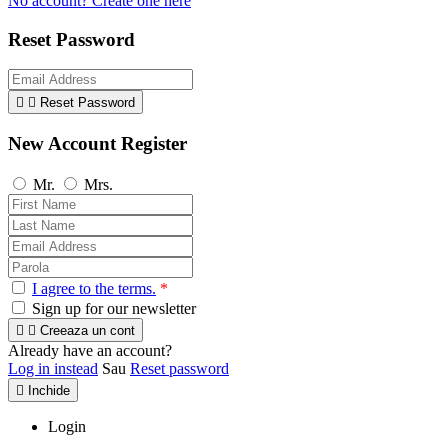
No account? Create one here
Reset Password


Reset Password
New Account Register
Mr.
Mrs.
I agree to the terms.
*
Sign up for our newsletter


Creeaza un cont
Already have an account?
Log in instead
Sau
Reset password

Inchide
Login