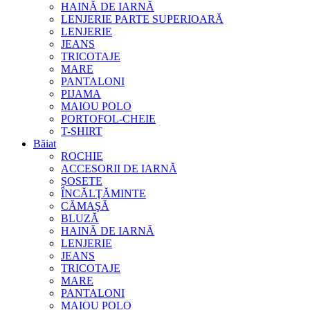
HAINĂ DE IARNĂ
LENJERIE PARTE SUPERIOARĂ
LENJERIE
JEANS
TRICOTAJE
MARE
PANTALONI
PIJAMA
MAIOU POLO
PORTOFOL-CHEIE
T-SHIRT
Băiat
ROCHIE
ACCESORII DE IARNĂ
ȘOSETE
ÎNCĂLŢĂMINTE
CĂMAŞĂ
BLUZĂ
HAINĂ DE IARNĂ
LENJERIE
JEANS
TRICOTAJE
MARE
PANTALONI
MAIOU POLO