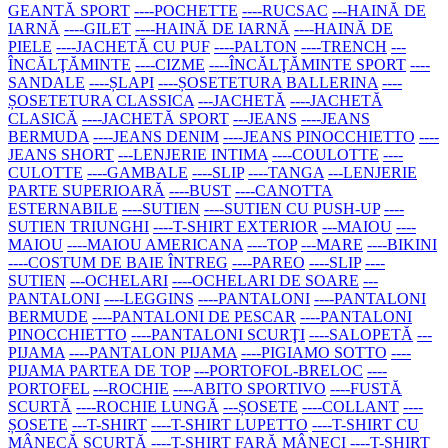
GEANTĂ SPORT
----POCHETTE
----RUCSAC
---HAINĂ DE
IARNĂ
----GILET
----HAINĂ DE IARNĂ
----HAINĂ DE
PIELE
----JACHETĂ CU PUF
----PALTON
----TRENCH
---
ÎNCĂLŢĂMINTE
----CIZME
----ÎNCĂLŢĂMINTE SPORT
----
SANDALE
----ȘLAPI
----ȘOSETETURA BALLERINA
----
ȘOSETETURA CLASSICA
---JACHETĂ
----JACHETĂ
CLASICĂ
----JACHETĂ SPORT
---JEANS
----JEANS
BERMUDA
----JEANS DENIM
----JEANS PINOCCHIETTO
----
JEANS SHORT
---LENJERIE INTIMA
----COULOTTE
----
CULOTTE
----GAMBALE
----SLIP
----TANGA
---LENJERIE
PARTE SUPERIOARĂ
----BUST
----CANOTTA
ESTERNABILE
----SUTIEN
----SUTIEN CU PUSH-UP
----
SUTIEN TRIUNGHI
----T-SHIRT EXTERIOR
---MAIOU
----
MAIOU
----MAIOU AMERICANA
----TOP
---MARE
----BIKINI
----COSTUM DE BAIE ÎNTREG
----PAREO
----SLIP
----
SUTIEN
---OCHELARI
----OCHELARI DE SOARE
---
PANTALONI
----LEGGINS
----PANTALONI
----PANTALONI
BERMUDE
----PANTALONI DE PESCAR
----PANTALONI
PINOCCHIETTO
----PANTALONI SCURŢI
----SALOPETĂ
---
PIJAMA
----PANTALON PIJAMA
----PIGIAMO SOTTO
----
PIJAMA PARTEA DE TOP
---PORTOFOL-BRELOC
----
PORTOFEL
---ROCHIE
----ABITO SPORTIVO
----FUSTĂ
SCURTĂ
----ROCHIE LUNGĂ
---ȘOSETE
----COLLANT
----
ȘOSETE
---T-SHIRT
----T-SHIRT LUPETTO
----T-SHIRT CU
MÂNECĂ SCURTĂ
----T-SHIRT FARĂ MÂNECI
----T-SHIRT