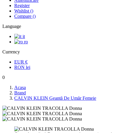
Autentificare
Register
Wishlist
(
)
Compare
(
)
Language
it
ro
Currency
EUR
€
RON
lei
0
Acasa
Brand
CALVIN KLEIN Geantă De Umăr Femeie