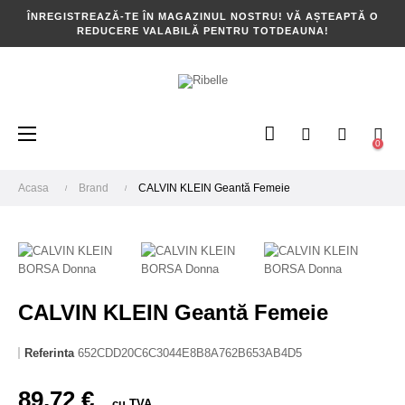
ÎNREGISTREAZĂ-TE ÎN MAGAZINUL NOSTRU! VĂ AȘTEAPTĂ O
REDUCERE VALABILĂ PENTRU TOTDEAUNA!
Toggle
☰
0
navigation
Acasa
Brand
CALVIN KLEIN Geantă Femeie
CALVIN KLEIN Geantă Femeie
Referinta
652CDD20C6C3044E8B8A762B653AB4D5
89,72 €
cu TVA