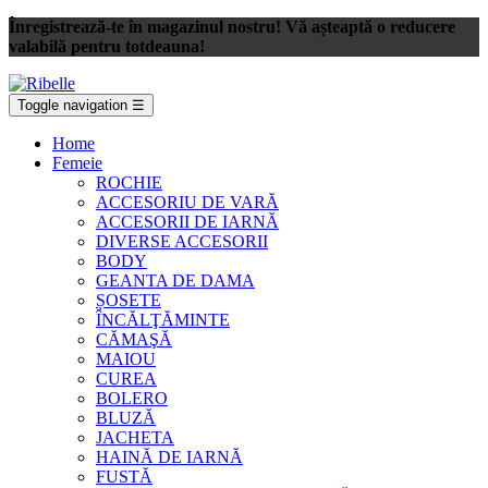
Înregistrează-te în magazinul nostru! Vă așteaptă o reducere
valabilă pentru totdeauna!
Toggle navigation
☰
Home
Femeie
ROCHIE
ACCESORIU DE VARĂ
ACCESORII DE IARNĂ
DIVERSE ACCESORII
BODY
GEANTA DE DAMA
ȘOSETE
ÎNCĂLŢĂMINTE
CĂMAŞĂ
MAIOU
CUREA
BOLERO
BLUZĂ
JACHETA
HAINĂ DE IARNĂ
FUSTĂ