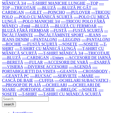
MÂNECĂ 3/4
----T-SHIRT MANICHE LUNGHE
---TOP
----
TOP
---TRICOTAJE
----BLUZĂ
----BLUZĂ PE GÂT
----
CARDIGAN
----GILET
----PONCHO
----PULOVER
---TRICOU
POLO
----POLO CU MÂNECĂ SCURTĂ
----POLO CU MECĂ
LUNGĂ
----POLO MANICHE 3/4
----TRICOU POLO FĂRĂ
MÂNECi
--Fetită
---BLUZĂ
----BLUZĂ CU FERMOAR
----
BLUZĂ FĂRĂ FERMOAR
---FUSTĂ
----FUSTĂ SCURTĂ
---
ÎNCĂLŢĂMINTE
----ÎNCĂLŢĂMINTE SPORT
---JEANS
----
JEANS DENIM
---PANTALONI
----LEGGINS
----PANTALONI
---ROCHIE
----FUSTĂ SCURTĂ
---ȘOSETE
----ȘOSETE
---T-
SHIRT
----T-SHIRT CU MÂNECĂ LUNGĂ
----T-SHIRT CU
MÂNECĂ SCURTĂ
----T-SHIRT MÂNECĂ 3/4
---TRICOTAJE
----BLUZĂ
----CARDIGAN
--Unisex
---ACCESORII DE IARNĂ
----BERETĂ
----FULAR
---ACCESORII DE VARĂ
----EȘARFĂ
----VISIERA
---DIVERSE ACCESORII
----AGENDĂ
----
PORTABIGLIETTI DA VISITA
---GEANTA
----CROSSBODY
-
---GEANTĂ PC
----RUCSAC
----SERVIETE
---MARE
----
CASCĂ DE BAIE
----CUFFIA
----OCHELARI SUBACVATICI
-
---PROSOP DE PLAJĂ
---OCHELARI
----OCHELARI DE
SOARE
---PORTOFOL-CHEIE
----BRELOC
---ȘOSETE
----
ȘOSETE
---T-SHIRT
----T-SHIRT CU MÂNECĂ SCURTĂ
search