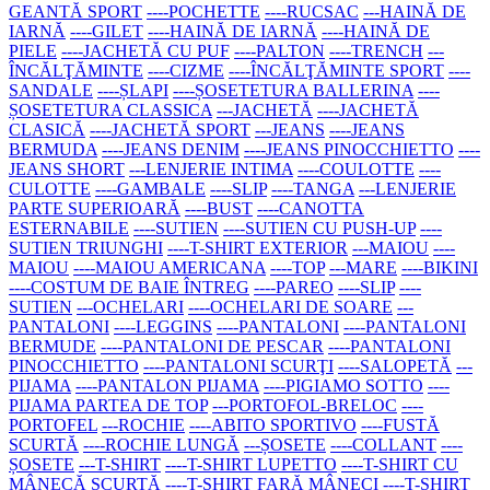
GEANTĂ SPORT
----POCHETTE
----RUCSAC
---HAINĂ DE
IARNĂ
----GILET
----HAINĂ DE IARNĂ
----HAINĂ DE
PIELE
----JACHETĂ CU PUF
----PALTON
----TRENCH
---
ÎNCĂLŢĂMINTE
----CIZME
----ÎNCĂLŢĂMINTE SPORT
----
SANDALE
----ȘLAPI
----ȘOSETETURA BALLERINA
----
ȘOSETETURA CLASSICA
---JACHETĂ
----JACHETĂ
CLASICĂ
----JACHETĂ SPORT
---JEANS
----JEANS
BERMUDA
----JEANS DENIM
----JEANS PINOCCHIETTO
----
JEANS SHORT
---LENJERIE INTIMA
----COULOTTE
----
CULOTTE
----GAMBALE
----SLIP
----TANGA
---LENJERIE
PARTE SUPERIOARĂ
----BUST
----CANOTTA
ESTERNABILE
----SUTIEN
----SUTIEN CU PUSH-UP
----
SUTIEN TRIUNGHI
----T-SHIRT EXTERIOR
---MAIOU
----
MAIOU
----MAIOU AMERICANA
----TOP
---MARE
----BIKINI
----COSTUM DE BAIE ÎNTREG
----PAREO
----SLIP
----
SUTIEN
---OCHELARI
----OCHELARI DE SOARE
---
PANTALONI
----LEGGINS
----PANTALONI
----PANTALONI
BERMUDE
----PANTALONI DE PESCAR
----PANTALONI
PINOCCHIETTO
----PANTALONI SCURŢI
----SALOPETĂ
---
PIJAMA
----PANTALON PIJAMA
----PIGIAMO SOTTO
----
PIJAMA PARTEA DE TOP
---PORTOFOL-BRELOC
----
PORTOFEL
---ROCHIE
----ABITO SPORTIVO
----FUSTĂ
SCURTĂ
----ROCHIE LUNGĂ
---ȘOSETE
----COLLANT
----
ȘOSETE
---T-SHIRT
----T-SHIRT LUPETTO
----T-SHIRT CU
MÂNECĂ SCURTĂ
----T-SHIRT FARĂ MÂNECI
----T-SHIRT