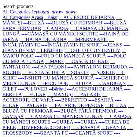
Search products:
All Categories
keyboard_arrow_down
All Categories
Acasa
--Băiat
---ACCESORII DE IARNĂ
----
MĂNUŞI
---BLUZĂ
----BLUZĂ CU FERMOAR
----BLUZĂ
FĂRĂ FERMOAR
---CĂMAŞĂ
----CĂMAŞĂ CU MÂNECĂ
LUNGĂ
----CĂMAŞĂ CU MÂNECI SCURTE
---HAINĂ DE
IARNĂ
----HAINĂ DE IARNĂ
----IMPERMEABIL
---
ÎNCĂLŢĂMINTE
----ÎNCĂLŢĂMINTE SPORT
---JEANS
----
JEANS DENIM
---LENJERIE
----CHILOT CONTENITIV
---
MAIOU POLO
----POLO CU MÂNECĂ SCURTĂ
----POLO
CU MECĂ LUNGĂ
---MARE
----CASCĂ DE BAIE
---
PANTALONI
----PANTALONI
----PANTALONI BERMUDA
---
ROCHIE
----FUSTĂ SCURTĂ
---ȘOSETE
----ȘOSETE
---T-
SHIRT
----T-SHIRT CU MÂNECĂ SCURTĂ
----T-SHIRT CU
MECĂ LUNGĂ
---TRICOTAJE
----BLUZĂ
----CARDIGAN
----
GILET
----PULOVER
--Bărbati
---ACCESORII DE IARNĂ
----
BERETĂ
----FULAR
----MĂNUŞI
----PĂLĂRIE
---
ACCESORIU DE VARĂ
----BERRETTO
----EȘARFĂ
----
FULAR
----PĂLĂRIE
----PĂLĂRIE DE PESCAR
---BLUZĂ
----
BLUZĂ CU FERMOAR
----BLUZĂ FĂRĂ FERMOAR
---
CĂMAŞĂ
----CĂMAŞĂ CU MÂNECĂ LUNGĂ
----CĂMAŞĂ
CU MÂNECI SCURTE
---CUREA
----CUREA
----CUREA DE
PIELE
---DIVERSE ACCESORII
----CRAVATĂ
---GEANTA
----
CROSSBODY
----GEANTĂ PC
----GEANTĂ SPORT
----