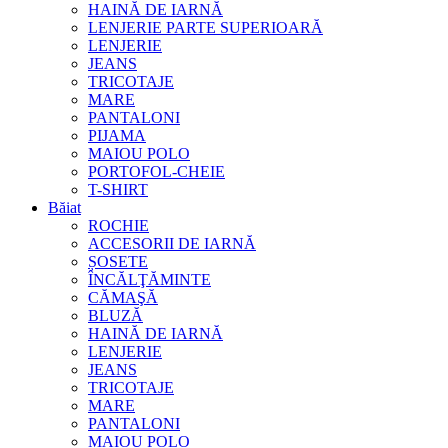
HAINĂ DE IARNĂ
LENJERIE PARTE SUPERIOARĂ
LENJERIE
JEANS
TRICOTAJE
MARE
PANTALONI
PIJAMA
MAIOU POLO
PORTOFOL-CHEIE
T-SHIRT
Băiat
ROCHIE
ACCESORII DE IARNĂ
ȘOSETE
ÎNCĂLŢĂMINTE
CĂMAŞĂ
BLUZĂ
HAINĂ DE IARNĂ
LENJERIE
JEANS
TRICOTAJE
MARE
PANTALONI
MAIOU POLO