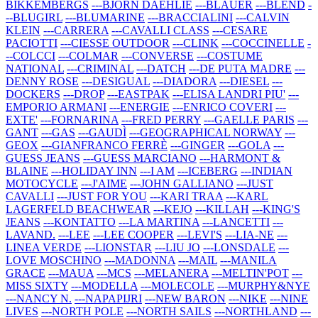
BIKKEMBERGS
---BJORN DAEHLIE
---BLAUER
---BLEND
-
--BLUGIRL
---BLUMARINE
---BRACCIALINI
---CALVIN
KLEIN
---CARRERA
---CAVALLI CLASS
---CESARE
PACIOTTI
---CIESSE OUTDOOR
---CLINK
---COCCINELLE
-
--COLCCI
---COLMAR
---CONVERSE
---COSTUME
NATIONAL
---CRIMINAL
---DATCH
---DE PUTA MADRE
---
DENNY ROSE
---DESIGUAL
---DIADORA
---DIESEL
---
DOCKERS
---DROP
---EASTPAK
---ELISA LANDRI PIU'
---
EMPORIO ARMANI
---ENERGIE
---ENRICO COVERI
---
EXTE'
---FORNARINA
---FRED PERRY
---GAELLE PARIS
---
GANT
---GAS
---GAUDÌ
---GEOGRAPHICAL NORWAY
---
GEOX
---GIANFRANCO FERRÈ
---GINGER
---GOLA
---
GUESS JEANS
---GUESS MARCIANO
---HARMONT &
BLAINE
---HOLIDAY INN
---I AM
---ICEBERG
---INDIAN
MOTOCYCLE
---J'AIME
---JOHN GALLIANO
---JUST
CAVALLI
---JUST FOR YOU
---KARI TRAA
---KARL
LAGERFELD BEACHWEAR
---KEJO
---KILLAH
---KING'S
JEANS
---KONTATTO
---LA MARTINA
---LANCETTI
---
LAVAND.
---LEE
---LEE COOPER
---LEVI'S
---LIA-NE
---
LINEA VERDE
---LIONSTAR
---LIU JO
---LONSDALE
---
LOVE MOSCHINO
---MADONNA
---MAIL
---MANILA
GRACE
---MAUA
---MCS
---MELANERA
---MELTIN'POT
---
MISS SIXTY
---MODELLA
---MOLECOLE
---MURPHY&NYE
---NANCY N.
---NAPAPIJRI
---NEW BARON
---NIKE
---NINE
LIVES
---NORTH POLE
---NORTH SAILS
---NORTHLAND
---