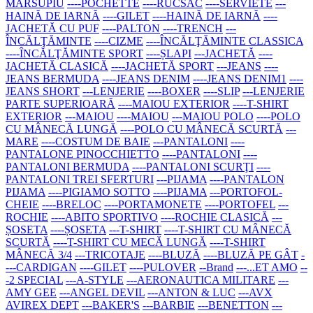
MARSUPIU
----POCHETTE
----RUCSAC
----SERVIETE
---
HAINĂ DE IARNĂ
----GILET
----HAINĂ DE IARNĂ
----
JACHETĂ CU PUF
----PALTON
----TRENCH
---
ÎNCĂLŢĂMINTE
----CIZME
----ÎNCĂLŢĂMINTE CLASSICA
----ÎNCĂLŢĂMINTE SPORT
----ȘLAPI
---JACHETĂ
----
JACHETĂ CLASICĂ
----JACHETĂ SPORT
---JEANS
----
JEANS BERMUDA
----JEANS DENIM
----JEANS DENIM1
----
JEANS SHORT
---LENJERIE
----BOXER
----SLIP
---LENJERIE
PARTE SUPERIOARĂ
----MAIOU EXTERIOR
----T-SHIRT
EXTERIOR
---MAIOU
----MAIOU
---MAIOU POLO
----POLO
CU MÂNECĂ LUNGĂ
----POLO CU MÂNECĂ SCURTĂ
---
MARE
----COSTUM DE BAIE
---PANTALONI
----
PANTALONE PINOCCHIETTO
----PANTALONI
----
PANTALONI BERMUDA
----PANTALONI SCURŢI
----
PANTALONI TREI SFERTURI
---PIJAMA
----PANTALON
PIJAMA
----PIGIAMO SOTTO
----PIJAMA
---PORTOFOL-
CHEIE
----BRELOC
----PORTAMONETE
----PORTOFEL
---
ROCHIE
----ABITO SPORTIVO
----ROCHIE CLASICĂ
---
ȘOSETA
----ȘOSETA
---T-SHIRT
----T-SHIRT CU MÂNECĂ
SCURTĂ
----T-SHIRT CU MECĂ LUNGĂ
----T-SHIRT
MÂNECĂ 3/4
---TRICOTAJE
----BLUZĂ
----BLUZĂ PE GÂT
-
---CARDIGAN
----GILET
----PULOVER
--Brand
---...ET AMO
--
-2 SPECIAL
---A-STYLE
---AERONAUTICA MILITARE
---
AMY GEE
---ANGEL DEVIL
---ANTON & LUC
---AVX
AVIREX DEPT
---BAKER'S
---BARBIE
---BENETTON
---