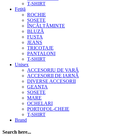
T-SHIRT
Fetiță
ROCHIE
ȘOSETE
ÎNCĂLŢĂMINTE
BLUZĂ
FUSTA
JEANS
TRICOTAJE
PANTALONI
T-SHIRT
Unisex
ACCESORIU DE VARĂ
ACCESORII DE IARNĂ
DIVERSE ACCESORII
GEANTA
ȘOSETE
MARE
OCHELARI
PORTOFOL-CHEIE
T-SHIRT
Brand
Search here...