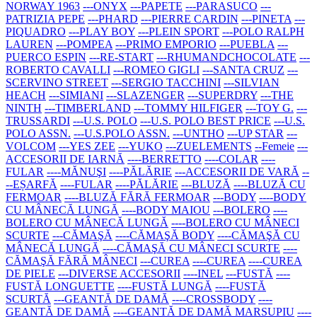
NORWAY 1963
---ONYX
---PAPETE
---PARASUCO
---
PATRIZIA PEPE
---PHARD
---PIERRE CARDIN
---PINETA
---
PIQUADRO
---PLAY BOY
---PLEIN SPORT
---POLO RALPH
LAUREN
---POMPEA
---PRIMO EMPORIO
---PUEBLA
---
PUERCO ESPIN
---RE-START
---RHUMANDCHOCOLATE
---
ROBERTO CAVALLI
---ROMEO GIGLI
---SANTA CRUZ
---
SCERVINO STREET
---SERGIO TACCHINI
---SILVIAN
HEACH
---SIMIANI
---SLAZENGER
---SUPERDRY
---THE
NINTH
---TIMBERLAND
---TOMMY HILFIGER
---TOY G.
---
TRUSSARDI
---U.S. POLO
---U.S. POLO BEST PRICE
---U.S.
POLO ASSN.
---U.S.POLO ASSN.
---UNTHO
---UP STAR
---
VOLCOM
---YES ZEE
---YUKO
---ZUELEMENTS
--Femeie
---
ACCESORII DE IARNĂ
----BERRETTO
----COLAR
----
FULAR
----MĂNUŞI
----PĂLĂRIE
---ACCESORII DE VARĂ
--
--EȘARFĂ
----FULAR
----PĂLĂRIE
---BLUZĂ
----BLUZĂ CU
FERMOAR
----BLUZĂ FĂRĂ FERMOAR
---BODY
----BODY
CU MÂNECĂ LUNGĂ
----BODY MAIOU
---BOLERO
----
BOLERO CU MÂNECĂ LUNGĂ
----BOLERO CU MÂNECI
SCURTE
---CĂMAŞĂ
----CĂMAŞĂ BODY
----CĂMAŞĂ CU
MÂNECĂ LUNGĂ
----CĂMAŞĂ CU MÂNECI SCURTE
----
CĂMAŞĂ FĂRĂ MÂNECI
---CUREA
----CUREA
----CUREA
DE PIELE
---DIVERSE ACCESORII
----INEL
---FUSTĂ
----
FUSTĂ LONGUETTE
----FUSTĂ LUNGĂ
----FUSTĂ
SCURTĂ
---GEANTĂ DE DAMĂ
----CROSSBODY
----
GEANTĂ DE DAMĂ
----GEANTĂ DE DAMĂ MARSUPIU
----