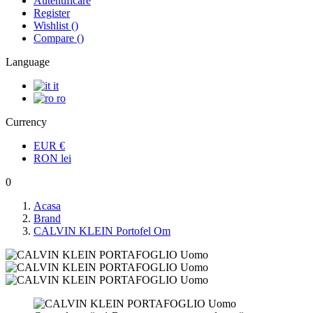
Autentificare
Register
Wishlist
(
)
Compare
(
)
Language
it
ro
Currency
EUR
€
RON
lei
0
Acasa
Brand
CALVIN KLEIN Portofel Om