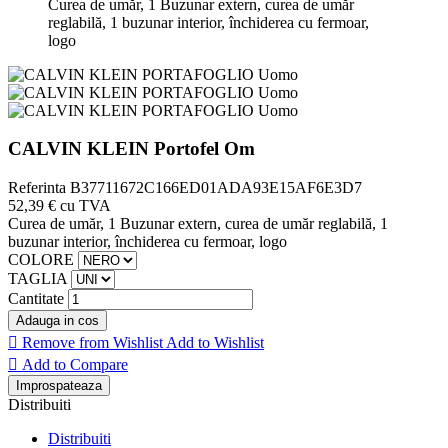
Curea de umăr, 1 Buzunar extern, curea de umăr
reglabilă, 1 buzunar interior, închiderea cu fermoar,
logo
CALVIN KLEIN Portofel Om
Referinta
B37711672C166ED01ADA93E15AF6E3D7
52,39 €
cu TVA
Curea de umăr, 1 Buzunar extern, curea de umăr reglabilă, 1
buzunar interior, închiderea cu fermoar, logo
COLORE
TAGLIA
Cantitate
Adauga in cos

Remove from Wishlist
Add to Wishlist

Add to Compare
Distribuiti
Distribuiti