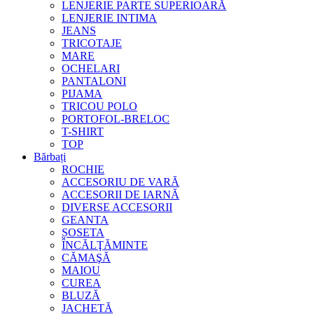
LENJERIE PARTE SUPERIOARĂ
LENJERIE INTIMA
JEANS
TRICOTAJE
MARE
OCHELARI
PANTALONI
PIJAMA
TRICOU POLO
PORTOFOL-BRELOC
T-SHIRT
TOP
Bărbați
ROCHIE
ACCESORIU DE VARĂ
ACCESORII DE IARNĂ
DIVERSE ACCESORII
GEANTA
ȘOSETA
ÎNCĂLŢĂMINTE
CĂMAŞĂ
MAIOU
CUREA
BLUZĂ
JACHETĂ