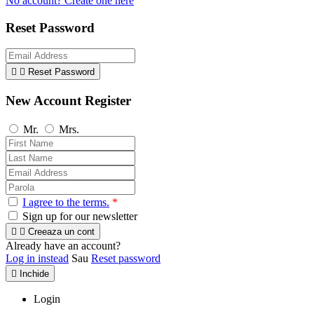
No account? Create one here
Reset Password


Reset Password
New Account Register
Mr.
Mrs.
I agree to the terms.
*
Sign up for our newsletter


Creeaza un cont
Already have an account?
Log in instead
Sau
Reset password

Inchide
Login