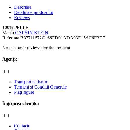
Descriere
Detalii ale produsului
Reviews
100% PELLE
Marca
CALVIN KLEIN
Referinta
B37711672C166ED01ADA93E15AF6E3D7
No customer reviews for the moment.
Agenţie


Transport si livrare
Termeni si Conditii Generale
Plăți sigure
Îngrijirea clienților


Contacte