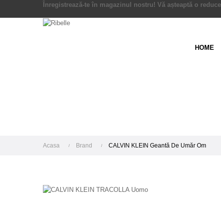
Înregistrează-te în magazinul nostru! Vă așteaptă o reduce
HOME
Acasa
Brand
CALVIN KLEIN Geantă De Umăr Om