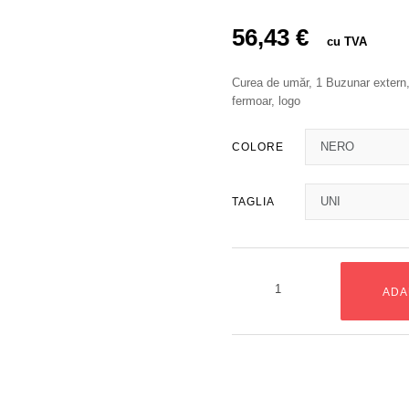
56,43 €
cu TVA
Curea de umăr, 1 Buzunar extern, 
fermoar, logo
COLORE
TAGLIA
ADA