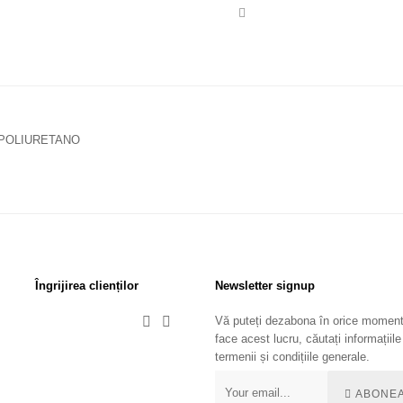
 POLIURETANO
Îngrijirea clienților
Newsletter signup
Vă puteți dezabona în orice moment


face acest lucru, căutați informațiile
termenii și condițiile generale.
ABONEA