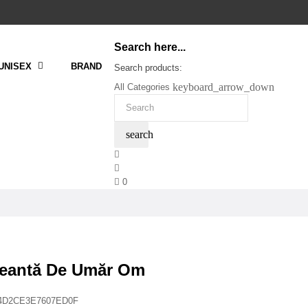
Search here...
UNISEX
BRAND
Search products:
keyboard_arrow_down
All Categories
search
0
eantă De Umăr Om
E4D2CE3E7607ED0F