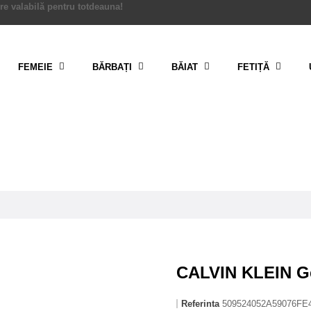
re valabilă pentru totdeauna!
FEMEIE
BĂRBAȚI
BĂIAT
FETIȚĂ
CALVIN KLEIN G
Referinta
509524052A59076F