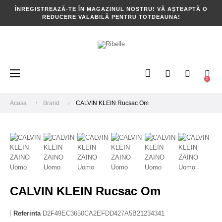
ÎNREGISTREAZĂ-TE ÎN MAGAZINUL NOSTRU! VĂ AȘTEAPTĂ O
REDUCERE VALABILĂ PENTRU TOTDEAUNA!
Toggle
☰
0
navigation
Acasa
Brand
CALVIN KLEIN Rucsac Om
CALVIN KLEIN Rucsac Om
Referinta
D2F49EC3650CA2EFDD427A5B21234341