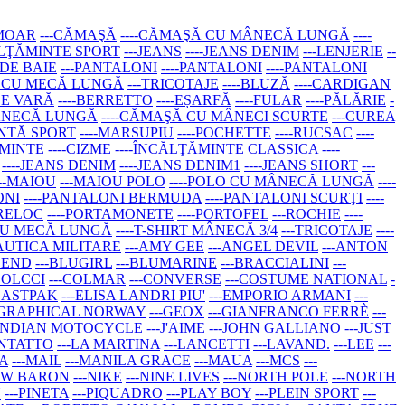
RMOAR
---CĂMAŞĂ
----CĂMAŞĂ CU MÂNECĂ LUNGĂ
----
ĂLŢĂMINTE SPORT
---JEANS
----JEANS DENIM
---LENJERIE
--
 DE BAIE
---PANTALONI
----PANTALONI
----PANTALONI
RT CU MECĂ LUNGĂ
---TRICOTAJE
----BLUZĂ
----CARDIGAN
DE VARĂ
----BERRETTO
----EȘARFĂ
----FULAR
----PĂLĂRIE
-
MÂNECĂ LUNGĂ
----CĂMAŞĂ CU MÂNECI SCURTE
---CUREA
ANTĂ SPORT
----MARSUPIU
----POCHETTE
----RUCSAC
----
ĂMINTE
----CIZME
----ÎNCĂLŢĂMINTE CLASSICA
----
----JEANS DENIM
----JEANS DENIM1
----JEANS SHORT
---
---MAIOU
---MAIOU POLO
----POLO CU MÂNECĂ LUNGĂ
----
ONI
----PANTALONI BERMUDA
----PANTALONI SCURŢI
----
BRELOC
----PORTAMONETE
----PORTOFEL
---ROCHIE
----
T CU MECĂ LUNGĂ
----T-SHIRT MÂNECĂ 3/4
---TRICOTAJE
----
AUTICA MILITARE
---AMY GEE
---ANGEL DEVIL
---ANTON
LEND
---BLUGIRL
---BLUMARINE
---BRACCIALINI
---
COLCCI
---COLMAR
---CONVERSE
---COSTUME NATIONAL
-
-EASTPAK
---ELISA LANDRI PIU'
---EMPORIO ARMANI
---
OGRAPHICAL NORWAY
---GEOX
---GIANFRANCO FERRÈ
---
-INDIAN MOTOCYCLE
---J'AIME
---JOHN GALLIANO
---JUST
ONTATTO
---LA MARTINA
---LANCETTI
---LAVAND.
---LEE
---
A
---MAIL
---MANILA GRACE
---MAUA
---MCS
---
NEW BARON
---NIKE
---NINE LIVES
---NORTH POLE
---NORTH
N
---PINETA
---PIQUADRO
---PLAY BOY
---PLEIN SPORT
---