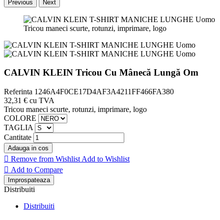
Previous
Next
Tricou maneci scurte, rotunzi, imprimare, logo
CALVIN KLEIN Tricou Cu Mânecă Lungă Om
Referinta
1246A4F0CE17D4AF3A4211FF466FA380
32,31 €
cu TVA
Tricou maneci scurte, rotunzi, imprimare, logo
COLORE
TAGLIA
Cantitate
Adauga in cos

Remove from Wishlist
Add to Wishlist

Add to Compare
Distribuiti
Distribuiti