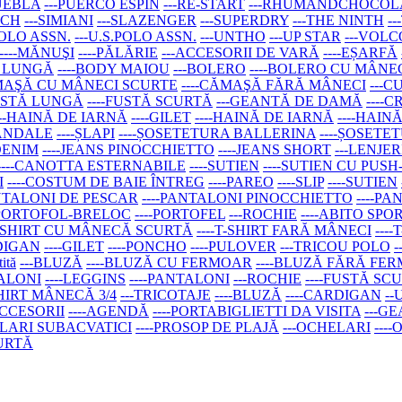
PUEBLA
---PUERCO ESPIN
---RE-START
---RHUMANDCHOCOL
ACH
---SIMIANI
---SLAZENGER
---SUPERDRY
---THE NINTH
-
 POLO ASSN.
---U.S.POLO ASSN.
---UNTHO
---UP STAR
---VOL
----MĂNUŞI
----PĂLĂRIE
---ACCESORII DE VARĂ
----EȘARFĂ
Ă LUNGĂ
----BODY MAIOU
---BOLERO
----BOLERO CU MÂN
ĂMAŞĂ CU MÂNECI SCURTE
----CĂMAŞĂ FĂRĂ MÂNECI
---C
FUSTĂ LUNGĂ
----FUSTĂ SCURTĂ
---GEANTĂ DE DAMĂ
----
---HAINĂ DE IARNĂ
----GILET
----HAINĂ DE IARNĂ
----HAIN
SANDALE
----ȘLAPI
----ȘOSETETURA BALLERINA
----ȘOSETE
 DENIM
----JEANS PINOCCHIETTO
----JEANS SHORT
---LENJER
----CANOTTA ESTERNABILE
----SUTIEN
----SUTIEN CU PUSH
I
----COSTUM DE BAIE ÎNTREG
----PAREO
----SLIP
----SUTIEN
ANTALONI DE PESCAR
----PANTALONI PINOCCHIETTO
----P
-PORTOFOL-BRELOC
----PORTOFEL
---ROCHIE
----ABITO SPO
-T-SHIRT CU MÂNECĂ SCURTĂ
----T-SHIRT FARĂ MÂNECI
---
RDIGAN
----GILET
----PONCHO
----PULOVER
---TRICOU POLO
tită
---BLUZĂ
----BLUZĂ CU FERMOAR
----BLUZĂ FĂRĂ FE
TALONI
----LEGGINS
----PANTALONI
---ROCHIE
----FUSTĂ SC
SHIRT MÂNECĂ 3/4
---TRICOTAJE
----BLUZĂ
----CARDIGAN
--
ACCESORII
----AGENDĂ
----PORTABIGLIETTI DA VISITA
---G
ELARI SUBACVATICI
----PROSOP DE PLAJĂ
---OCHELARI
---
CURTĂ