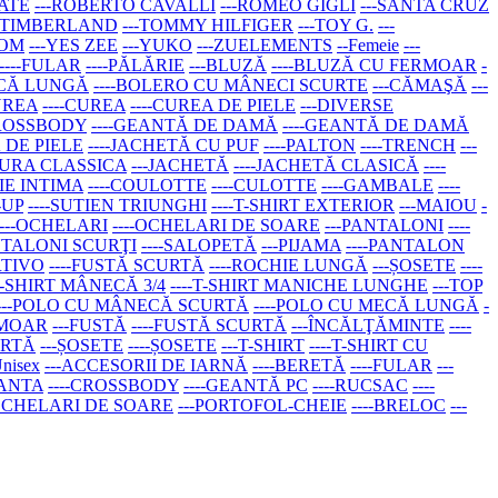
ATE
---ROBERTO CAVALLI
---ROMEO GIGLI
---SANTA CRUZ
--TIMBERLAND
---TOMMY HILFIGER
---TOY G.
---
COM
---YES ZEE
---YUKO
---ZUELEMENTS
--Femeie
---
----FULAR
----PĂLĂRIE
---BLUZĂ
----BLUZĂ CU FERMOAR
-
ECĂ LUNGĂ
----BOLERO CU MÂNECI SCURTE
---CĂMAŞĂ
---
UREA
----CUREA
----CUREA DE PIELE
---DIVERSE
CROSSBODY
----GEANTĂ DE DAMĂ
----GEANTĂ DE DAMĂ
Ă DE PIELE
----JACHETĂ CU PUF
----PALTON
----TRENCH
---
TURA CLASSICA
---JACHETĂ
----JACHETĂ CLASICĂ
----
IE INTIMA
----COULOTTE
----CULOTTE
----GAMBALE
----
-UP
----SUTIEN TRIUNGHI
----T-SHIRT EXTERIOR
---MAIOU
-
---OCHELARI
----OCHELARI DE SOARE
---PANTALONI
----
ANTALONI SCURŢI
----SALOPETĂ
---PIJAMA
----PANTALON
RTIVO
----FUSTĂ SCURTĂ
----ROCHIE LUNGĂ
---ȘOSETE
----
-T-SHIRT MÂNECĂ 3/4
----T-SHIRT MANICHE LUNGHE
---TOP
----POLO CU MÂNECĂ SCURTĂ
----POLO CU MECĂ LUNGĂ
-
RMOAR
---FUSTĂ
----FUSTĂ SCURTĂ
---ÎNCĂLŢĂMINTE
----
URTĂ
---ȘOSETE
----ȘOSETE
---T-SHIRT
----T-SHIRT CU
Unisex
---ACCESORII DE IARNĂ
----BERETĂ
----FULAR
---
EANTA
----CROSSBODY
----GEANTĂ PC
----RUCSAC
----
-OCHELARI DE SOARE
---PORTOFOL-CHEIE
----BRELOC
---