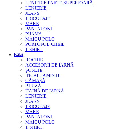
LENJERIE PARTE SUPERIOARĂ
LENJERIE
JEANS
TRICOTAJE
MARE
PANTALONI
PIJAMA
MAIOU POLO
PORTOFOL-CHEIE
T-SHIRT
Băiat
ROCHIE
ACCESORII DE IARNĂ
ȘOSETE
ÎNCĂLŢĂMINTE
CĂMAŞĂ
BLUZĂ
HAINĂ DE IARNĂ
LENJERIE
JEANS
TRICOTAJE
MARE
PANTALONI
MAIOU POLO
T-SHIRT