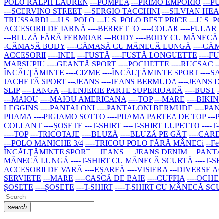
POLO RALPH LAUREN
---POMPEA
---PRIMO EMPORIO
---
---SCERVINO STREET
---SERGIO TACCHINI
---SILVIAN HE
TRUSSARDI
---U.S. POLO
---U.S. POLO BEST PRICE
---U.S.
ACCESORII DE IARNĂ
----BERRETTO
----COLAR
----FULAR
---BLUZĂ FĂRĂ FERMOAR
---BODY
----BODY CU MÂNEC
-CĂMAŞĂ BODY
----CĂMAŞĂ CU MÂNECĂ LUNGĂ
----C
ACCESORII
----INEL
---FUSTĂ
----FUSTĂ LONGUETTE
----
MARSUPIU
----GEANTĂ SPORT
----POCHETTE
----RUCSAC
ÎNCĂLŢĂMINTE
----CIZME
----ÎNCĂLŢĂMINTE SPORT
----
JACHETĂ SPORT
---JEANS
----JEANS BERMUDA
----JEANS
SLIP
----TANGA
---LENJERIE PARTE SUPERIOARĂ
----BUST
---MAIOU
----MAIOU AMERICANA
----TOP
---MARE
----BIKIN
LEGGINS
----PANTALONI
----PANTALONI BERMUDE
----P
PIJAMA
----PIGIAMO SOTTO
----PIJAMA PARTEA DE TOP
--
COLLANT
----ȘOSETE
---T-SHIRT
----T-SHIRT LUPETTO
---
----TOP
---TRICOTAJE
----BLUZĂ
----BLUZĂ PE GÂT
----CA
---POLO MANICHE 3/4
----TRICOU POLO FĂRĂ MÂNECi
--Fe
ÎNCĂLŢĂMINTE SPORT
---JEANS
----JEANS DENIM
---PAN
MÂNECĂ LUNGĂ
----T-SHIRT CU MÂNECĂ SCURTĂ
----T-
ACCESORII DE VARĂ
----EȘARFĂ
----VISIERA
---DIVERSE 
SERVIETE
---MARE
----CASCĂ DE BAIE
----CUFFIA
----OCH
ȘOSETE
----ȘOSETE
---T-SHIRT
----T-SHIRT CU MÂNECĂ S
search