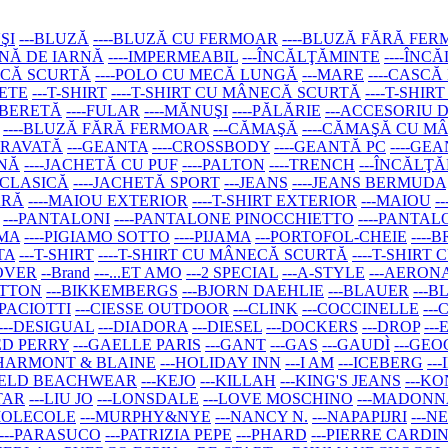
ŞI
---BLUZĂ
----BLUZĂ CU FERMOAR
----BLUZĂ FĂRĂ FE
AINĂ DE IARNĂ
----IMPERMEABIL
---ÎNCĂLŢĂMINTE
----ÎNC
ECĂ SCURTĂ
----POLO CU MECĂ LUNGĂ
---MARE
----CASCĂ
SETE
---T-SHIRT
----T-SHIRT CU MÂNECĂ SCURTĂ
----T-SHI
--BERETĂ
----FULAR
----MĂNUŞI
----PĂLĂRIE
---ACCESORIU 
----BLUZĂ FĂRĂ FERMOAR
---CĂMAŞĂ
----CĂMAŞĂ CU 
-CRAVATĂ
---GEANTA
----CROSSBODY
----GEANTĂ PC
----GE
RNĂ
----JACHETĂ CU PUF
----PALTON
----TRENCH
---ÎNCĂLŢ
 CLASICĂ
----JACHETĂ SPORT
---JEANS
----JEANS BERMUDA
ARĂ
----MAIOU EXTERIOR
----T-SHIRT EXTERIOR
---MAIOU
-
---PANTALONI
----PANTALONE PINOCCHIETTO
----PANTAL
AMA
----PIGIAMO SOTTO
----PIJAMA
---PORTOFOL-CHEIE
----
TA
---T-SHIRT
----T-SHIRT CU MÂNECĂ SCURTĂ
----T-SHIR
LOVER
--Brand
---...ET AMO
---2 SPECIAL
---A-STYLE
---AERON
ETTON
---BIKKEMBERGS
---BJORN DAEHLIE
---BLAUER
---B
 PACIOTTI
---CIESSE OUTDOOR
---CLINK
---COCCINELLE
---
---DESIGUAL
---DIADORA
---DIESEL
---DOCKERS
---DROP
--
RED PERRY
---GAELLE PARIS
---GANT
---GAS
---GAUDÌ
---GE
-HARMONT & BLAINE
---HOLIDAY INN
---I AM
---ICEBERG
--
FELD BEACHWEAR
---KEJO
---KILLAH
---KING'S JEANS
---K
TAR
---LIU JO
---LONSDALE
---LOVE MOSCHINO
---MADONN
-MOLECOLE
---MURPHY&NYE
---NANCY N.
---NAPAPIJRI
---
---PARASUCO
---PATRIZIA PEPE
---PHARD
---PIERRE CARDI