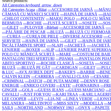
Search products:
All Categories
keyboard_arrow_down
All Categories
Acasa
--Băiat
---ACCESORII DE IARNĂ
----MĂNU
CĂMAŞĂ CU MÂNECI SCURTE
---HAINĂ DE IARNĂ
----H
--CHILOT CONTENITIV
---MAIOU POLO
----POLO CU MÂN
BERMUDA
---ROCHIE
----FUSTĂ SCURTĂ
---ȘOSETE
----ȘO
----GILET
----PULOVER
--Bărbati
---ACCESORII DE IARNĂ
--
---PĂLĂRIE DE PESCAR
---BLUZĂ
----BLUZĂ CU FERMOAR
----CUREA
----CUREA DE PIELE
---DIVERSE ACCESORII
---
SERVIETE
---HAINĂ DE IARNĂ
----GILET
----HAINĂ DE IA
ÎNCĂLŢĂMINTE SPORT
----ȘLAPI
---JACHETĂ
----JACHETĂ
LENJERIE
----BOXER
----SLIP
---LENJERIE PARTE SUPERIO
POLO CU MÂNECĂ SCURTĂ
---MARE
----COSTUM DE BAIE
PANTALONI TREI SFERTURI
---PIJAMA
----PANTALON PIJ
ABITO SPORTIVO
----ROCHIE CLASICĂ
---ȘOSETA
----ȘOSE
BLUZĂ
----BLUZĂ PE GÂT
----CARDIGAN
----GILET
----PU
& LUC
---AVX AVIREX DEPT
---BAKER'S
---BARBIE
---BEN
CALVIN KLEIN
---CARRERA
---CAVALLI CLASS
---CESARE
--CRIMINAL
---DATCH
---DE PUTA MADRE
---DENNY ROSE
ENERGIE
---ENRICO COVERI
---EXTE'
---FORNARINA
---F
GINGER
---GOLA
---GUESS JEANS
---GUESS MARCIANO
--
CAVALLI
---JUST FOR YOU
---KARI TRAA
---KARL LAGER
LEE COOPER
---LEVI'S
---LIA-NE
---LINEA VERDE
---LIONS
MELANERA
---MELTIN'POT
---MISS SIXTY
---MODELLA
--
SAILS
---NORTHLAND
---NORWAY 1963
---ONYX
---PAPETE