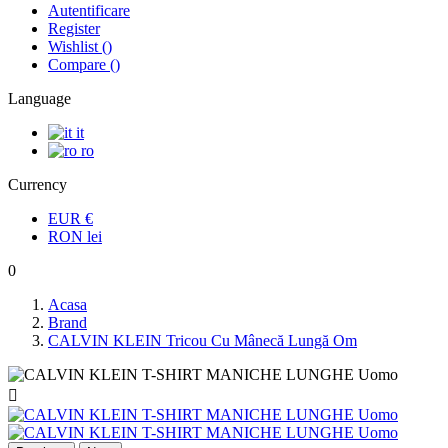
Autentificare
Register
Wishlist
(
)
Compare
(
)
Language
it
ro
Currency
EUR
€
RON
lei
0
Acasa
Brand
CALVIN KLEIN Tricou Cu Mânecă Lungă Om
