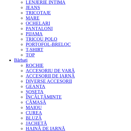
LENJERIE INTIMA
JEANS
TRICOTAJE
MARE
OCHELARI
PANTALONI
PIJAMA
TRICOU POLO
PORTOFOL-BRELOC
T-SHIRT
TOP
Bărbați
ROCHIE
ACCESORIU DE VARĂ
ACCESORII DE IARNĂ
DIVERSE ACCESORII
GEANTA
ȘOSETA
ÎNCĂLŢĂMINTE
CĂMAŞĂ
MAIOU
CUREA
BLUZĂ
JACHETĂ
HAINĂ DE IARNĂ