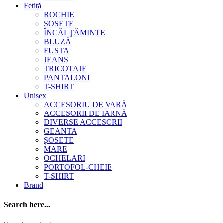
Fetiță
ROCHIE
ȘOSETE
ÎNCĂLŢĂMINTE
BLUZĂ
FUSTA
JEANS
TRICOTAJE
PANTALONI
T-SHIRT
Unisex
ACCESORIU DE VARĂ
ACCESORII DE IARNĂ
DIVERSE ACCESORII
GEANTA
ȘOSETE
MARE
OCHELARI
PORTOFOL-CHEIE
T-SHIRT
Brand
Search here...