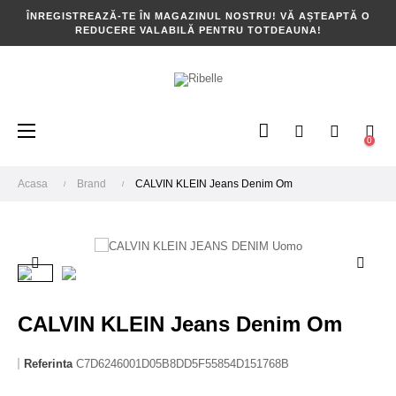
ÎNREGISTREAZĂ-TE ÎN MAGAZINUL NOSTRU! VĂ AȘTEAPTĂ O
REDUCERE VALABILĂ PENTRU TOTDEAUNA!
Toggle
☰
0
navigation
Acasa
Brand
CALVIN KLEIN Jeans Denim Om
CALVIN KLEIN Jeans Denim Om
Referinta
C7D6246001D05B8DD5F55854D151768B