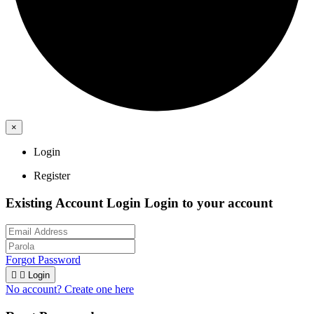
×
Login
Register
Existing Account Login
Login to your account
Forgot Password


Login
No account? Create one here