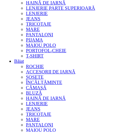
HAINĂ DE IARNĂ
LENJERIE PARTE SUPERIOARĂ
LENJERIE
JEANS
TRICOTAJE
MARE
PANTALONI
PIJAMA
MAIOU POLO
PORTOFOL-CHEIE
T-SHIRT
Băiat
ROCHIE
ACCESORII DE IARNĂ
ȘOSETE
ÎNCĂLŢĂMINTE
CĂMAŞĂ
BLUZĂ
HAINĂ DE IARNĂ
LENJERIE
JEANS
TRICOTAJE
MARE
PANTALONI
MAIOU POLO