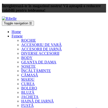
Înregistrează-te în magazinul nostru! Vă așteaptă o reducere
valabilă pentru totdeauna!
Toggle navigation
☰
Home
Femeie
ROCHIE
ACCESORIU DE VARĂ
ACCESORII DE IARNĂ
DIVERSE ACCESORII
BODY
GEANTA DE DAMA
ȘOSETE
ÎNCĂLŢĂMINTE
CĂMAŞĂ
MAIOU
CUREA
BOLERO
BLUZĂ
JACHETA
HAINĂ DE IARNĂ
FUSTĂ