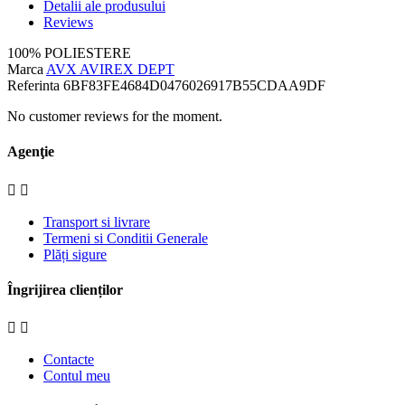
Detalii ale produsului
Reviews
100% POLIESTERE
Marca
AVX AVIREX DEPT
Referinta
6BF83FE4684D0476026917B55CDAA9DF
No customer reviews for the moment.
Agenţie


Transport si livrare
Termeni si Conditii Generale
Plăți sigure
Îngrijirea clienților


Contacte
Contul meu