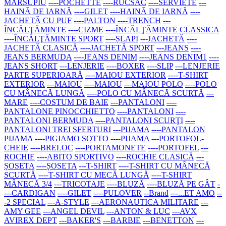
MARSUPIU
----POCHETTE
----RUCSAC
----SERVIETE
---
HAINĂ DE IARNĂ
----GILET
----HAINĂ DE IARNĂ
----
JACHETĂ CU PUF
----PALTON
----TRENCH
---
ÎNCĂLŢĂMINTE
----CIZME
----ÎNCĂLŢĂMINTE CLASSICA
----ÎNCĂLŢĂMINTE SPORT
----ȘLAPI
---JACHETĂ
----
JACHETĂ CLASICĂ
----JACHETĂ SPORT
---JEANS
----
JEANS BERMUDA
----JEANS DENIM
----JEANS DENIM1
----
JEANS SHORT
---LENJERIE
----BOXER
----SLIP
---LENJERIE
PARTE SUPERIOARĂ
----MAIOU EXTERIOR
----T-SHIRT
EXTERIOR
---MAIOU
----MAIOU
---MAIOU POLO
----POLO
CU MÂNECĂ LUNGĂ
----POLO CU MÂNECĂ SCURTĂ
---
MARE
----COSTUM DE BAIE
---PANTALONI
----
PANTALONE PINOCCHIETTO
----PANTALONI
----
PANTALONI BERMUDA
----PANTALONI SCURŢI
----
PANTALONI TREI SFERTURI
---PIJAMA
----PANTALON
PIJAMA
----PIGIAMO SOTTO
----PIJAMA
---PORTOFOL-
CHEIE
----BRELOC
----PORTAMONETE
----PORTOFEL
---
ROCHIE
----ABITO SPORTIVO
----ROCHIE CLASICĂ
---
ȘOSETA
----ȘOSETA
---T-SHIRT
----T-SHIRT CU MÂNECĂ
SCURTĂ
----T-SHIRT CU MECĂ LUNGĂ
----T-SHIRT
MÂNECĂ 3/4
---TRICOTAJE
----BLUZĂ
----BLUZĂ PE GÂT
-
---CARDIGAN
----GILET
----PULOVER
--Brand
---...ET AMO
--
-2 SPECIAL
---A-STYLE
---AERONAUTICA MILITARE
---
AMY GEE
---ANGEL DEVIL
---ANTON & LUC
---AVX
AVIREX DEPT
---BAKER'S
---BARBIE
---BENETTON
---