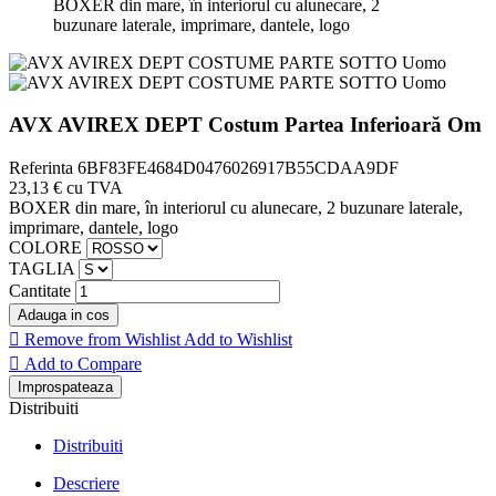
BOXER din mare, în interiorul cu alunecare, 2
buzunare laterale, imprimare, dantele, logo
AVX AVIREX DEPT Costum Partea Inferioară Om
Referinta
6BF83FE4684D0476026917B55CDAA9DF
23,13 €
cu TVA
BOXER din mare, în interiorul cu alunecare, 2 buzunare laterale,
imprimare, dantele, logo
COLORE
TAGLIA
Cantitate
Adauga in cos

Remove from Wishlist
Add to Wishlist

Add to Compare
Distribuiti
Distribuiti
Descriere