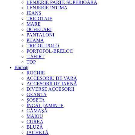
LENJERIE PARTE SUPERIOARĂ
LENJERIE INTIMA
JEANS
TRICOTAJE
MARE
OCHELARI
PANTALONI
PIJAMA
TRICOU POLO
PORTOFOL-BRELOC
T-SHIRT
TOP
Bărbați
ROCHIE
ACCESORIU DE VARĂ
ACCESORII DE IARNĂ
DIVERSE ACCESORII
GEANTA
ȘOSETA
ÎNCĂLŢĂMINTE
CĂMAŞĂ
MAIOU
CUREA
BLUZĂ
JACHETĂ