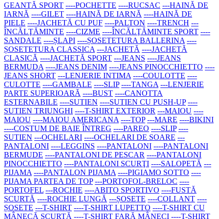
GEANTĂ SPORT
----POCHETTE
----RUCSAC
---HAINĂ DE
IARNĂ
----GILET
----HAINĂ DE IARNĂ
----HAINĂ DE
PIELE
----JACHETĂ CU PUF
----PALTON
----TRENCH
---
ÎNCĂLŢĂMINTE
----CIZME
----ÎNCĂLŢĂMINTE SPORT
----
SANDALE
----ȘLAPI
----ȘOSETETURA BALLERINA
----
ȘOSETETURA CLASSICA
---JACHETĂ
----JACHETĂ
CLASICĂ
----JACHETĂ SPORT
---JEANS
----JEANS
BERMUDA
----JEANS DENIM
----JEANS PINOCCHIETTO
----
JEANS SHORT
---LENJERIE INTIMA
----COULOTTE
----
CULOTTE
----GAMBALE
----SLIP
----TANGA
---LENJERIE
PARTE SUPERIOARĂ
----BUST
----CANOTTA
ESTERNABILE
----SUTIEN
----SUTIEN CU PUSH-UP
----
SUTIEN TRIUNGHI
----T-SHIRT EXTERIOR
---MAIOU
----
MAIOU
----MAIOU AMERICANA
----TOP
---MARE
----BIKINI
----COSTUM DE BAIE ÎNTREG
----PAREO
----SLIP
----
SUTIEN
---OCHELARI
----OCHELARI DE SOARE
---
PANTALONI
----LEGGINS
----PANTALONI
----PANTALONI
BERMUDE
----PANTALONI DE PESCAR
----PANTALONI
PINOCCHIETTO
----PANTALONI SCURŢI
----SALOPETĂ
---
PIJAMA
----PANTALON PIJAMA
----PIGIAMO SOTTO
----
PIJAMA PARTEA DE TOP
---PORTOFOL-BRELOC
----
PORTOFEL
---ROCHIE
----ABITO SPORTIVO
----FUSTĂ
SCURTĂ
----ROCHIE LUNGĂ
---ȘOSETE
----COLLANT
----
ȘOSETE
---T-SHIRT
----T-SHIRT LUPETTO
----T-SHIRT CU
MÂNECĂ SCURTĂ
----T-SHIRT FARĂ MÂNECI
----T-SHIRT