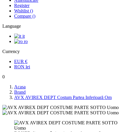
Autentificare
Register
Wishlist
(
)
Compare
(
)
Language
it
ro
Currency
EUR
€
RON
lei
0
Acasa
Brand
AVX AVIREX DEPT Costum Partea Inferioară Om