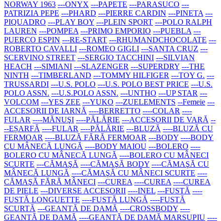
NORWAY 1963
---ONYX
---PAPETE
---PARASUCO
---
PATRIZIA PEPE
---PHARD
---PIERRE CARDIN
---PINETA
---
PIQUADRO
---PLAY BOY
---PLEIN SPORT
---POLO RALPH
LAUREN
---POMPEA
---PRIMO EMPORIO
---PUEBLA
---
PUERCO ESPIN
---RE-START
---RHUMANDCHOCOLATE
---
ROBERTO CAVALLI
---ROMEO GIGLI
---SANTA CRUZ
---
SCERVINO STREET
---SERGIO TACCHINI
---SILVIAN
HEACH
---SIMIANI
---SLAZENGER
---SUPERDRY
---THE
NINTH
---TIMBERLAND
---TOMMY HILFIGER
---TOY G.
---
TRUSSARDI
---U.S. POLO
---U.S. POLO BEST PRICE
---U.S.
POLO ASSN.
---U.S.POLO ASSN.
---UNTHO
---UP STAR
---
VOLCOM
---YES ZEE
---YUKO
---ZUELEMENTS
--Femeie
---
ACCESORII DE IARNĂ
----BERRETTO
----COLAR
----
FULAR
----MĂNUŞI
----PĂLĂRIE
---ACCESORII DE VARĂ
--
--EȘARFĂ
----FULAR
----PĂLĂRIE
---BLUZĂ
----BLUZĂ CU
FERMOAR
----BLUZĂ FĂRĂ FERMOAR
---BODY
----BODY
CU MÂNECĂ LUNGĂ
----BODY MAIOU
---BOLERO
----
BOLERO CU MÂNECĂ LUNGĂ
----BOLERO CU MÂNECI
SCURTE
---CĂMAŞĂ
----CĂMAŞĂ BODY
----CĂMAŞĂ CU
MÂNECĂ LUNGĂ
----CĂMAŞĂ CU MÂNECI SCURTE
----
CĂMAŞĂ FĂRĂ MÂNECI
---CUREA
----CUREA
----CUREA
DE PIELE
---DIVERSE ACCESORII
----INEL
---FUSTĂ
----
FUSTĂ LONGUETTE
----FUSTĂ LUNGĂ
----FUSTĂ
SCURTĂ
---GEANTĂ DE DAMĂ
----CROSSBODY
----
GEANTĂ DE DAMĂ
----GEANTĂ DE DAMĂ MARSUPIU
----