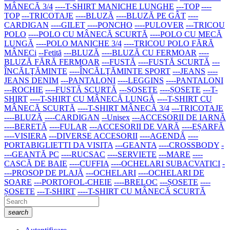
MÂNECĂ 3/4
----T-SHIRT MANICHE LUNGHE
---TOP
----
TOP
---TRICOTAJE
----BLUZĂ
----BLUZĂ PE GÂT
----
CARDIGAN
----GILET
----PONCHO
----PULOVER
---TRICOU
POLO
----POLO CU MÂNECĂ SCURTĂ
----POLO CU MECĂ
LUNGĂ
----POLO MANICHE 3/4
----TRICOU POLO FĂRĂ
MÂNECi
--Fetită
---BLUZĂ
----BLUZĂ CU FERMOAR
----
BLUZĂ FĂRĂ FERMOAR
---FUSTĂ
----FUSTĂ SCURTĂ
---
ÎNCĂLŢĂMINTE
----ÎNCĂLŢĂMINTE SPORT
---JEANS
----
JEANS DENIM
---PANTALONI
----LEGGINS
----PANTALONI
---ROCHIE
----FUSTĂ SCURTĂ
---ȘOSETE
----ȘOSETE
---T-
SHIRT
----T-SHIRT CU MÂNECĂ LUNGĂ
----T-SHIRT CU
MÂNECĂ SCURTĂ
----T-SHIRT MÂNECĂ 3/4
---TRICOTAJE
----BLUZĂ
----CARDIGAN
--Unisex
---ACCESORII DE IARNĂ
----BERETĂ
----FULAR
---ACCESORII DE VARĂ
----EȘARFĂ
----VISIERA
---DIVERSE ACCESORII
----AGENDĂ
----
PORTABIGLIETTI DA VISITA
---GEANTA
----CROSSBODY
-
---GEANTĂ PC
----RUCSAC
----SERVIETE
---MARE
----
CASCĂ DE BAIE
----CUFFIA
----OCHELARI SUBACVATICI
-
---PROSOP DE PLAJĂ
---OCHELARI
----OCHELARI DE
SOARE
---PORTOFOL-CHEIE
----BRELOC
---ȘOSETE
----
ȘOSETE
---T-SHIRT
----T-SHIRT CU MÂNECĂ SCURTĂ
search