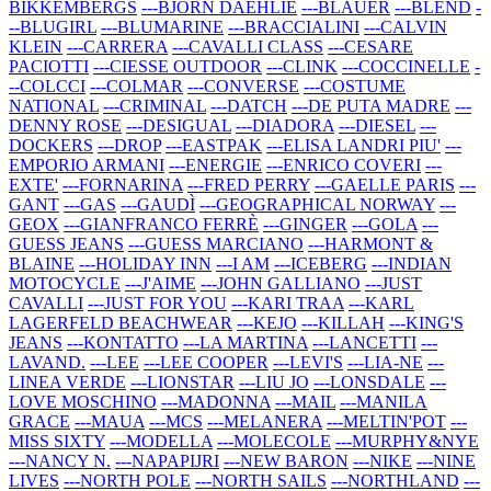
BIKKEMBERGS
---BJORN DAEHLIE
---BLAUER
---BLEND
-
--BLUGIRL
---BLUMARINE
---BRACCIALINI
---CALVIN
KLEIN
---CARRERA
---CAVALLI CLASS
---CESARE
PACIOTTI
---CIESSE OUTDOOR
---CLINK
---COCCINELLE
-
--COLCCI
---COLMAR
---CONVERSE
---COSTUME
NATIONAL
---CRIMINAL
---DATCH
---DE PUTA MADRE
---
DENNY ROSE
---DESIGUAL
---DIADORA
---DIESEL
---
DOCKERS
---DROP
---EASTPAK
---ELISA LANDRI PIU'
---
EMPORIO ARMANI
---ENERGIE
---ENRICO COVERI
---
EXTE'
---FORNARINA
---FRED PERRY
---GAELLE PARIS
---
GANT
---GAS
---GAUDÌ
---GEOGRAPHICAL NORWAY
---
GEOX
---GIANFRANCO FERRÈ
---GINGER
---GOLA
---
GUESS JEANS
---GUESS MARCIANO
---HARMONT &
BLAINE
---HOLIDAY INN
---I AM
---ICEBERG
---INDIAN
MOTOCYCLE
---J'AIME
---JOHN GALLIANO
---JUST
CAVALLI
---JUST FOR YOU
---KARI TRAA
---KARL
LAGERFELD BEACHWEAR
---KEJO
---KILLAH
---KING'S
JEANS
---KONTATTO
---LA MARTINA
---LANCETTI
---
LAVAND.
---LEE
---LEE COOPER
---LEVI'S
---LIA-NE
---
LINEA VERDE
---LIONSTAR
---LIU JO
---LONSDALE
---
LOVE MOSCHINO
---MADONNA
---MAIL
---MANILA
GRACE
---MAUA
---MCS
---MELANERA
---MELTIN'POT
---
MISS SIXTY
---MODELLA
---MOLECOLE
---MURPHY&NYE
---NANCY N.
---NAPAPIJRI
---NEW BARON
---NIKE
---NINE
LIVES
---NORTH POLE
---NORTH SAILS
---NORTHLAND
---