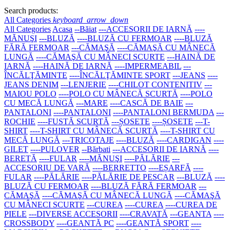
Search products:
All Categories
keyboard_arrow_down
All Categories
Acasa
--Băiat
---ACCESORII DE IARNĂ
----
MĂNUŞI
---BLUZĂ
----BLUZĂ CU FERMOAR
----BLUZĂ
FĂRĂ FERMOAR
---CĂMAŞĂ
----CĂMAŞĂ CU MÂNECĂ
LUNGĂ
----CĂMAŞĂ CU MÂNECI SCURTE
---HAINĂ DE
IARNĂ
----HAINĂ DE IARNĂ
----IMPERMEABIL
---
ÎNCĂLŢĂMINTE
----ÎNCĂLŢĂMINTE SPORT
---JEANS
----
JEANS DENIM
---LENJERIE
----CHILOT CONTENITIV
---
MAIOU POLO
----POLO CU MÂNECĂ SCURTĂ
----POLO
CU MECĂ LUNGĂ
---MARE
----CASCĂ DE BAIE
---
PANTALONI
----PANTALONI
----PANTALONI BERMUDA
---
ROCHIE
----FUSTĂ SCURTĂ
---ȘOSETE
----ȘOSETE
---T-
SHIRT
----T-SHIRT CU MÂNECĂ SCURTĂ
----T-SHIRT CU
MECĂ LUNGĂ
---TRICOTAJE
----BLUZĂ
----CARDIGAN
----
GILET
----PULOVER
--Bărbati
---ACCESORII DE IARNĂ
----
BERETĂ
----FULAR
----MĂNUŞI
----PĂLĂRIE
---
ACCESORIU DE VARĂ
----BERRETTO
----EȘARFĂ
----
FULAR
----PĂLĂRIE
----PĂLĂRIE DE PESCAR
---BLUZĂ
----
BLUZĂ CU FERMOAR
----BLUZĂ FĂRĂ FERMOAR
---
CĂMAŞĂ
----CĂMAŞĂ CU MÂNECĂ LUNGĂ
----CĂMAŞĂ
CU MÂNECI SCURTE
---CUREA
----CUREA
----CUREA DE
PIELE
---DIVERSE ACCESORII
----CRAVATĂ
---GEANTA
----
CROSSBODY
----GEANTĂ PC
----GEANTĂ SPORT
----