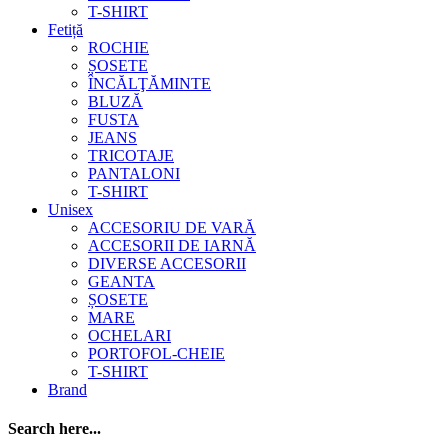
T-SHIRT
Fetiță
ROCHIE
ȘOSETE
ÎNCĂLŢĂMINTE
BLUZĂ
FUSTA
JEANS
TRICOTAJE
PANTALONI
T-SHIRT
Unisex
ACCESORIU DE VARĂ
ACCESORII DE IARNĂ
DIVERSE ACCESORII
GEANTA
ȘOSETE
MARE
OCHELARI
PORTOFOL-CHEIE
T-SHIRT
Brand
Search here...