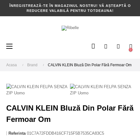
ÎNREGISTREAZĂ-TE ÎN MAGAZINUL NOSTRU! VĂ AȘTEAPTĂ O
REDUCERE VALABILĂ PENTRU TOTDEAUNA!
Toggle
☰
0
navigation
Acasa
Brand
CALVIN KLEIN Bluză Din Polar Fără Fermoar Om
CALVIN KLEIN Bluză Din Polar Fără
Fermoar Om
Referinta
01C7A72FDDB416CF715F5B7535CA83C5