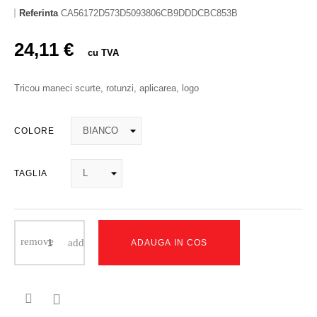
Referinta
CA56172D573D5093806CB9DDDCBC853B
24,11 €
cu TVA
Tricou maneci scurte, rotunzi, aplicarea, logo
COLORE
TAGLIA
ADAUGA IN COS
