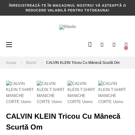
ÎNREGISTREAZĂ-TE ÎN MAGAZINUL NOSTRU! VĂ AȘTEAPTĂ O
REDUCERE VALABILĂ PENTRU TOTDEAUNA!
Toggle
☰
0
navigation
Acasa
Brand
CALVIN KLEIN Tricou Cu Mânecă Scurtă Om
CALVIN KLEIN Tricou Cu Mânecă
Scurtă Om