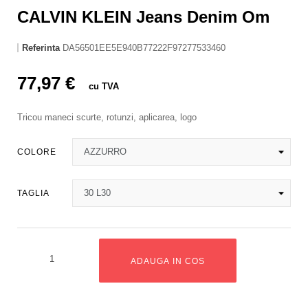
CALVIN KLEIN Jeans Denim Om
Referinta
DA56501EE5E940B77222F97277533460
77,97 €
cu TVA
Tricou maneci scurte, rotunzi, aplicarea, logo
COLORE
TAGLIA
ADAUGA IN COS