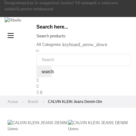
Înregistrează-te în magazinul nostru! Vă așteaptă o reducere
valabilă pentru totdeauna!
Search here...
Toggle
☰
Search products:
navigation
keyboard_arrow_down
All Categories
search
0
Acasa
Brand
CALVIN KLEIN Jeans Denim Om