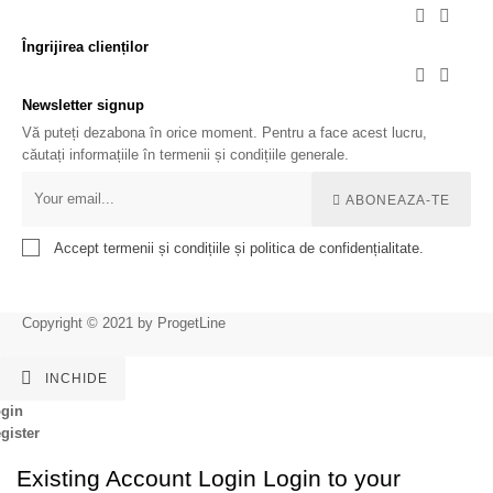


Îngrijirea clienților


Newsletter signup
Vă puteți dezabona în orice moment. Pentru a face acest lucru,
căutați informațiile în termenii și condițiile generale.
ABONEAZA-TE
Accept termenii și condițiile și politica de confidențialitate.
Copyright © 2021 by ProgetLine

INCHIDE
gin
gister
Existing Account Login
Login to your