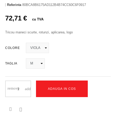
Referinta
80BCA8B6175AD112B4B74CC60C6F0917
72,71 €
cu TVA
Tricou maneci scurte, rotunzi, aplicarea, logo
COLORE
TAGLIA
ADAUGA IN COS
