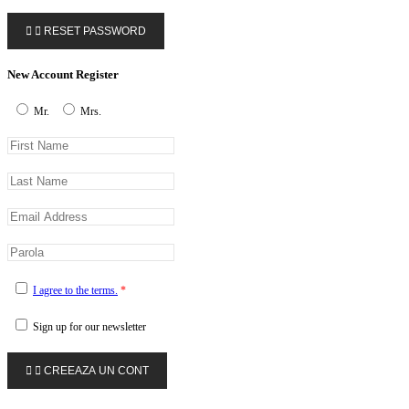


RESET PASSWORD
New Account Register
Mr.
Mrs.
I agree to the terms.
*
Sign up for our newsletter


CREEAZA UN CONT