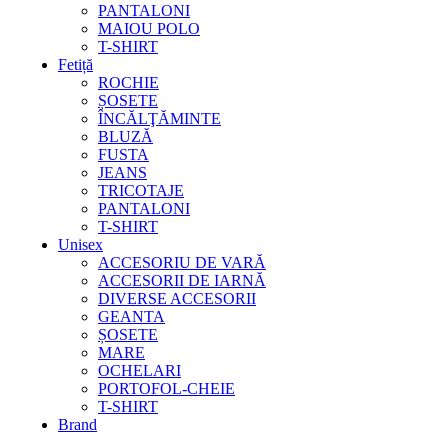
PANTALONI
MAIOU POLO
T-SHIRT
Fetiță
ROCHIE
ȘOSETE
ÎNCĂLŢĂMINTE
BLUZĂ
FUSTA
JEANS
TRICOTAJE
PANTALONI
T-SHIRT
Unisex
ACCESORIU DE VARĂ
ACCESORII DE IARNĂ
DIVERSE ACCESORII
GEANTA
ȘOSETE
MARE
OCHELARI
PORTOFOL-CHEIE
T-SHIRT
Brand