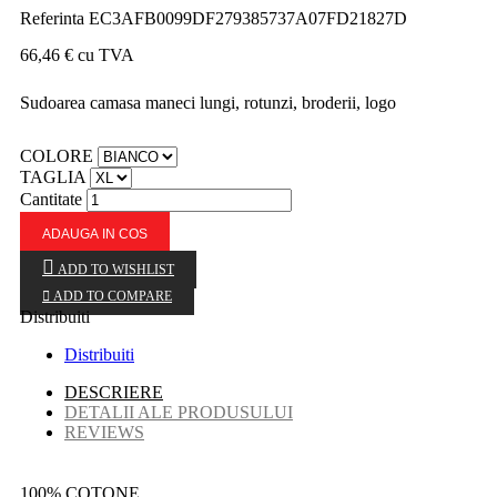
Referinta
EC3AFB0099DF279385737A07FD21827D
66,46 €
cu TVA
Sudoarea camasa maneci lungi, rotunzi, broderii, logo
COLORE
TAGLIA
Cantitate
ADAUGA IN COS
ADD TO WISHLIST

ADD TO COMPARE
Distribuiti
Distribuiti
DESCRIERE
DETALII ALE PRODUSULUI
REVIEWS
100% COTONE