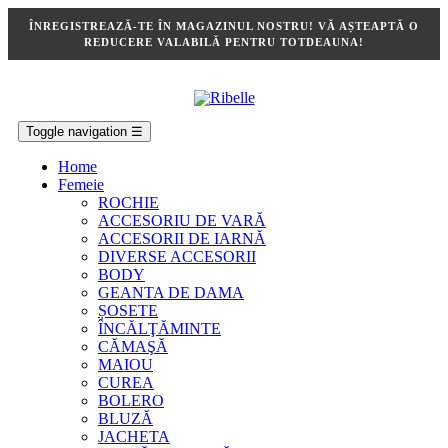
ÎNREGISTREAZĂ-TE ÎN MAGAZINUL NOSTRU! VĂ AȘTEAPTĂ O
REDUCERE VALABILĂ PENTRU TOTDEAUNA!
Toggle navigation
☰
Home
Femeie
ROCHIE
ACCESORIU DE VARĂ
ACCESORII DE IARNĂ
DIVERSE ACCESORII
BODY
GEANTA DE DAMA
ȘOSETE
ÎNCĂLŢĂMINTE
CĂMAŞĂ
MAIOU
CUREA
BOLERO
BLUZĂ
JACHETA