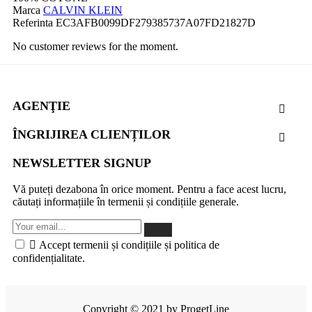
Marca
CALVIN KLEIN
Referinta
EC3AFB0099DF279385737A07FD21827D
No customer reviews for the moment.
AGENŢIE

ÎNGRIJIREA CLIENȚILOR

NEWSLETTER SIGNUP
Vă puteți dezabona în orice moment. Pentru a face acest lucru,
căutați informațiile în termenii și condițiile generale.

Accept termenii și condițiile și politica de
confidențialitate.
Copyright © 2021 by ProgetLine