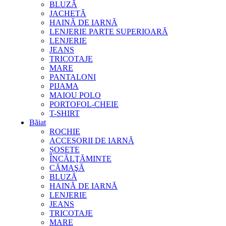
BLUZĂ
JACHETĂ
HAINĂ DE IARNĂ
LENJERIE PARTE SUPERIOARĂ
LENJERIE
JEANS
TRICOTAJE
MARE
PANTALONI
PIJAMA
MAIOU POLO
PORTOFOL-CHEIE
T-SHIRT
Băiat
ROCHIE
ACCESORII DE IARNĂ
ȘOSETE
ÎNCĂLŢĂMINTE
CĂMAŞĂ
BLUZĂ
HAINĂ DE IARNĂ
LENJERIE
JEANS
TRICOTAJE
MARE