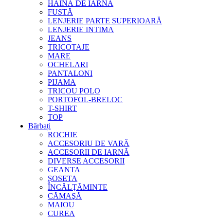
HAINĂ DE IARNĂ
FUSTĂ
LENJERIE PARTE SUPERIOARĂ
LENJERIE INTIMA
JEANS
TRICOTAJE
MARE
OCHELARI
PANTALONI
PIJAMA
TRICOU POLO
PORTOFOL-BRELOC
T-SHIRT
TOP
Bărbați
ROCHIE
ACCESORIU DE VARĂ
ACCESORII DE IARNĂ
DIVERSE ACCESORII
GEANTA
ȘOSETA
ÎNCĂLŢĂMINTE
CĂMAŞĂ
MAIOU
CUREA