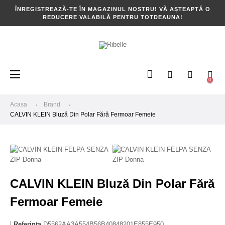
ÎNREGISTREAZĂ-TE ÎN MAGAZINUL NOSTRU! VĂ AȘTEAPTĂ O
REDUCERE VALABILĂ PENTRU TOTDEAUNA!
Toggle
☰
0
navigation
Acasa
Brand
CALVIN KLEIN Bluză Din Polar Fără Fermoar Femeie
CALVIN KLEIN Bluză Din Polar Fără
Fermoar Femeie
Referinta
D5562AA3A554B56B40848201E855E950