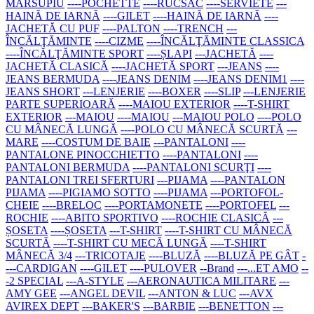
MARSUPIU
----POCHETTE
----RUCSAC
----SERVIETE
---
HAINĂ DE IARNĂ
----GILET
----HAINĂ DE IARNĂ
----
JACHETĂ CU PUF
----PALTON
----TRENCH
---
ÎNCĂLŢĂMINTE
----CIZME
----ÎNCĂLŢĂMINTE CLASSICA
----ÎNCĂLŢĂMINTE SPORT
----ȘLAPI
---JACHETĂ
----
JACHETĂ CLASICĂ
----JACHETĂ SPORT
---JEANS
----
JEANS BERMUDA
----JEANS DENIM
----JEANS DENIM1
----
JEANS SHORT
---LENJERIE
----BOXER
----SLIP
---LENJERIE
PARTE SUPERIOARĂ
----MAIOU EXTERIOR
----T-SHIRT
EXTERIOR
---MAIOU
----MAIOU
---MAIOU POLO
----POLO
CU MÂNECĂ LUNGĂ
----POLO CU MÂNECĂ SCURTĂ
---
MARE
----COSTUM DE BAIE
---PANTALONI
----
PANTALONE PINOCCHIETTO
----PANTALONI
----
PANTALONI BERMUDA
----PANTALONI SCURŢI
----
PANTALONI TREI SFERTURI
---PIJAMA
----PANTALON
PIJAMA
----PIGIAMO SOTTO
----PIJAMA
---PORTOFOL-
CHEIE
----BRELOC
----PORTAMONETE
----PORTOFEL
---
ROCHIE
----ABITO SPORTIVO
----ROCHIE CLASICĂ
---
ȘOSETA
----ȘOSETA
---T-SHIRT
----T-SHIRT CU MÂNECĂ
SCURTĂ
----T-SHIRT CU MECĂ LUNGĂ
----T-SHIRT
MÂNECĂ 3/4
---TRICOTAJE
----BLUZĂ
----BLUZĂ PE GÂT
-
---CARDIGAN
----GILET
----PULOVER
--Brand
---...ET AMO
--
-2 SPECIAL
---A-STYLE
---AERONAUTICA MILITARE
---
AMY GEE
---ANGEL DEVIL
---ANTON & LUC
---AVX
AVIREX DEPT
---BAKER'S
---BARBIE
---BENETTON
---