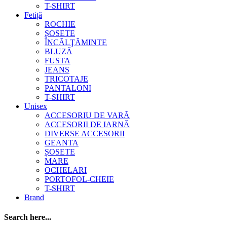
T-SHIRT
Fetiță
ROCHIE
ȘOSETE
ÎNCĂLŢĂMINTE
BLUZĂ
FUSTA
JEANS
TRICOTAJE
PANTALONI
T-SHIRT
Unisex
ACCESORIU DE VARĂ
ACCESORII DE IARNĂ
DIVERSE ACCESORII
GEANTA
ȘOSETE
MARE
OCHELARI
PORTOFOL-CHEIE
T-SHIRT
Brand
Search here...