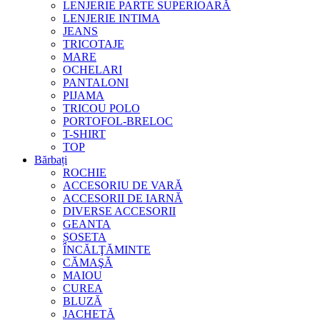
LENJERIE PARTE SUPERIOARĂ
LENJERIE INTIMA
JEANS
TRICOTAJE
MARE
OCHELARI
PANTALONI
PIJAMA
TRICOU POLO
PORTOFOL-BRELOC
T-SHIRT
TOP
Bărbați
ROCHIE
ACCESORIU DE VARĂ
ACCESORII DE IARNĂ
DIVERSE ACCESORII
GEANTA
ȘOSETA
ÎNCĂLŢĂMINTE
CĂMAŞĂ
MAIOU
CUREA
BLUZĂ
JACHETĂ