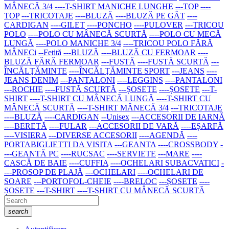
MÂNECĂ 3/4
----T-SHIRT MANICHE LUNGHE
---TOP
----
TOP
---TRICOTAJE
----BLUZĂ
----BLUZĂ PE GÂT
----
CARDIGAN
----GILET
----PONCHO
----PULOVER
---TRICOU
POLO
----POLO CU MÂNECĂ SCURTĂ
----POLO CU MECĂ
LUNGĂ
----POLO MANICHE 3/4
----TRICOU POLO FĂRĂ
MÂNECi
--Fetită
---BLUZĂ
----BLUZĂ CU FERMOAR
----
BLUZĂ FĂRĂ FERMOAR
---FUSTĂ
----FUSTĂ SCURTĂ
---
ÎNCĂLŢĂMINTE
----ÎNCĂLŢĂMINTE SPORT
---JEANS
----
JEANS DENIM
---PANTALONI
----LEGGINS
----PANTALONI
---ROCHIE
----FUSTĂ SCURTĂ
---ȘOSETE
----ȘOSETE
---T-
SHIRT
----T-SHIRT CU MÂNECĂ LUNGĂ
----T-SHIRT CU
MÂNECĂ SCURTĂ
----T-SHIRT MÂNECĂ 3/4
---TRICOTAJE
----BLUZĂ
----CARDIGAN
--Unisex
---ACCESORII DE IARNĂ
----BERETĂ
----FULAR
---ACCESORII DE VARĂ
----EȘARFĂ
----VISIERA
---DIVERSE ACCESORII
----AGENDĂ
----
PORTABIGLIETTI DA VISITA
---GEANTA
----CROSSBODY
-
---GEANTĂ PC
----RUCSAC
----SERVIETE
---MARE
----
CASCĂ DE BAIE
----CUFFIA
----OCHELARI SUBACVATICI
-
---PROSOP DE PLAJĂ
---OCHELARI
----OCHELARI DE
SOARE
---PORTOFOL-CHEIE
----BRELOC
---ȘOSETE
----
ȘOSETE
---T-SHIRT
----T-SHIRT CU MÂNECĂ SCURTĂ
search