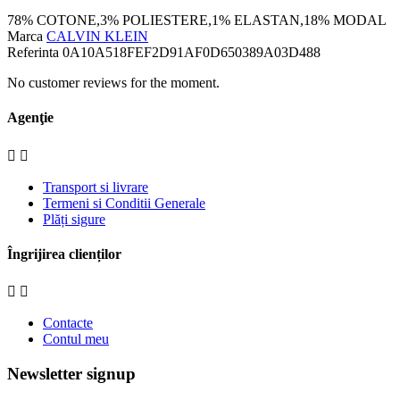
78% COTONE,3% POLIESTERE,1% ELASTAN,18% MODAL
Marca
CALVIN KLEIN
Referinta
0A10A518FEF2D91AF0D650389A03D488
No customer reviews for the moment.
Agenţie


Transport si livrare
Termeni si Conditii Generale
Plăți sigure
Îngrijirea clienților


Contacte
Contul meu
Newsletter signup