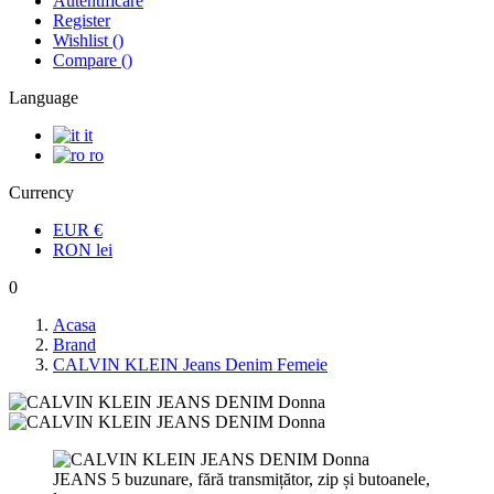
Autentificare
Register
Wishlist
(
)
Compare
(
)
Language
it
ro
Currency
EUR
€
RON
lei
0
Acasa
Brand
CALVIN KLEIN Jeans Denim Femeie
JEANS 5 buzunare, fără transmițător, zip și butoanele,