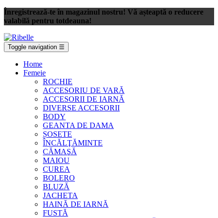
Înregistrează-te în magazinul nostru! Vă așteaptă o reducere
valabilă pentru totdeauna!
Toggle navigation
☰
Home
Femeie
ROCHIE
ACCESORIU DE VARĂ
ACCESORII DE IARNĂ
DIVERSE ACCESORII
BODY
GEANTA DE DAMA
ȘOSETE
ÎNCĂLŢĂMINTE
CĂMAŞĂ
MAIOU
CUREA
BOLERO
BLUZĂ
JACHETA
HAINĂ DE IARNĂ
FUSTĂ