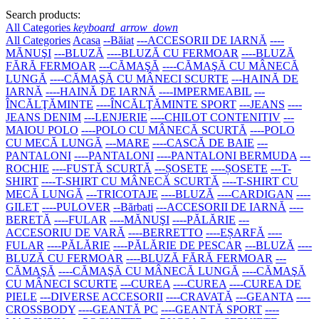
Search products:
All Categories
keyboard_arrow_down
All Categories
Acasa
--Băiat
---ACCESORII DE IARNĂ
----
MĂNUŞI
---BLUZĂ
----BLUZĂ CU FERMOAR
----BLUZĂ
FĂRĂ FERMOAR
---CĂMAŞĂ
----CĂMAŞĂ CU MÂNECĂ
LUNGĂ
----CĂMAŞĂ CU MÂNECI SCURTE
---HAINĂ DE
IARNĂ
----HAINĂ DE IARNĂ
----IMPERMEABIL
---
ÎNCĂLŢĂMINTE
----ÎNCĂLŢĂMINTE SPORT
---JEANS
----
JEANS DENIM
---LENJERIE
----CHILOT CONTENITIV
---
MAIOU POLO
----POLO CU MÂNECĂ SCURTĂ
----POLO
CU MECĂ LUNGĂ
---MARE
----CASCĂ DE BAIE
---
PANTALONI
----PANTALONI
----PANTALONI BERMUDA
---
ROCHIE
----FUSTĂ SCURTĂ
---ȘOSETE
----ȘOSETE
---T-
SHIRT
----T-SHIRT CU MÂNECĂ SCURTĂ
----T-SHIRT CU
MECĂ LUNGĂ
---TRICOTAJE
----BLUZĂ
----CARDIGAN
----
GILET
----PULOVER
--Bărbati
---ACCESORII DE IARNĂ
----
BERETĂ
----FULAR
----MĂNUŞI
----PĂLĂRIE
---
ACCESORIU DE VARĂ
----BERRETTO
----EȘARFĂ
----
FULAR
----PĂLĂRIE
----PĂLĂRIE DE PESCAR
---BLUZĂ
----
BLUZĂ CU FERMOAR
----BLUZĂ FĂRĂ FERMOAR
---
CĂMAŞĂ
----CĂMAŞĂ CU MÂNECĂ LUNGĂ
----CĂMAŞĂ
CU MÂNECI SCURTE
---CUREA
----CUREA
----CUREA DE
PIELE
---DIVERSE ACCESORII
----CRAVATĂ
---GEANTA
----
CROSSBODY
----GEANTĂ PC
----GEANTĂ SPORT
----