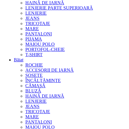
HAINĂ DE IARNĂ
LENJERIE PARTE SUPERIOARĂ
LENJERIE
JEANS
TRICOTAJE
MARE
PANTALONI
PIJAMA
MAIOU POLO
PORTOFOL-CHEIE
T-SHIRT
Băiat
ROCHIE
ACCESORII DE IARNĂ
ȘOSETE
ÎNCĂLŢĂMINTE
CĂMAŞĂ
BLUZĂ
HAINĂ DE IARNĂ
LENJERIE
JEANS
TRICOTAJE
MARE
PANTALONI
MAIOU POLO