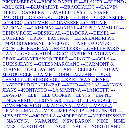
BIKKEMBERGS
---BJORN DAEHLIE
---BLAUER
---BLEND
-
--BLUGIRL
---BLUMARINE
---BRACCIALINI
---CALVIN
KLEIN
---CARRERA
---CAVALLI CLASS
---CESARE
PACIOTTI
---CIESSE OUTDOOR
---CLINK
---COCCINELLE
-
--COLCCI
---COLMAR
---CONVERSE
---COSTUME
NATIONAL
---CRIMINAL
---DATCH
---DE PUTA MADRE
---
DENNY ROSE
---DESIGUAL
---DIADORA
---DIESEL
---
DOCKERS
---DROP
---EASTPAK
---ELISA LANDRI PIU'
---
EMPORIO ARMANI
---ENERGIE
---ENRICO COVERI
---
EXTE'
---FORNARINA
---FRED PERRY
---GAELLE PARIS
---
GANT
---GAS
---GAUDÌ
---GEOGRAPHICAL NORWAY
---
GEOX
---GIANFRANCO FERRÈ
---GINGER
---GOLA
---
GUESS JEANS
---GUESS MARCIANO
---HARMONT &
BLAINE
---HOLIDAY INN
---I AM
---ICEBERG
---INDIAN
MOTOCYCLE
---J'AIME
---JOHN GALLIANO
---JUST
CAVALLI
---JUST FOR YOU
---KARI TRAA
---KARL
LAGERFELD BEACHWEAR
---KEJO
---KILLAH
---KING'S
JEANS
---KONTATTO
---LA MARTINA
---LANCETTI
---
LAVAND.
---LEE
---LEE COOPER
---LEVI'S
---LIA-NE
---
LINEA VERDE
---LIONSTAR
---LIU JO
---LONSDALE
---
LOVE MOSCHINO
---MADONNA
---MAIL
---MANILA
GRACE
---MAUA
---MCS
---MELANERA
---MELTIN'POT
---
MISS SIXTY
---MODELLA
---MOLECOLE
---MURPHY&NYE
---NANCY N.
---NAPAPIJRI
---NEW BARON
---NIKE
---NINE
LIVES
---NORTH POLE
---NORTH SAILS
---NORTHLAND
---