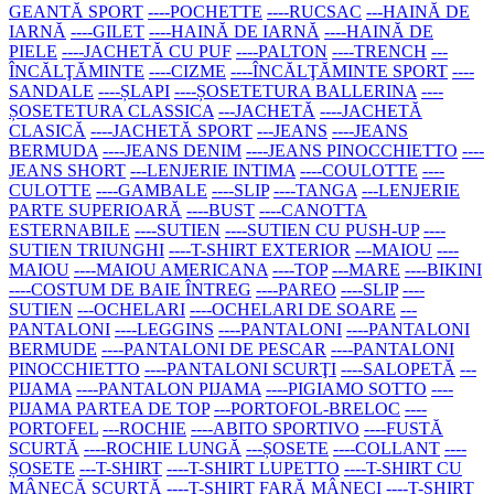
GEANTĂ SPORT
----POCHETTE
----RUCSAC
---HAINĂ DE
IARNĂ
----GILET
----HAINĂ DE IARNĂ
----HAINĂ DE
PIELE
----JACHETĂ CU PUF
----PALTON
----TRENCH
---
ÎNCĂLŢĂMINTE
----CIZME
----ÎNCĂLŢĂMINTE SPORT
----
SANDALE
----ȘLAPI
----ȘOSETETURA BALLERINA
----
ȘOSETETURA CLASSICA
---JACHETĂ
----JACHETĂ
CLASICĂ
----JACHETĂ SPORT
---JEANS
----JEANS
BERMUDA
----JEANS DENIM
----JEANS PINOCCHIETTO
----
JEANS SHORT
---LENJERIE INTIMA
----COULOTTE
----
CULOTTE
----GAMBALE
----SLIP
----TANGA
---LENJERIE
PARTE SUPERIOARĂ
----BUST
----CANOTTA
ESTERNABILE
----SUTIEN
----SUTIEN CU PUSH-UP
----
SUTIEN TRIUNGHI
----T-SHIRT EXTERIOR
---MAIOU
----
MAIOU
----MAIOU AMERICANA
----TOP
---MARE
----BIKINI
----COSTUM DE BAIE ÎNTREG
----PAREO
----SLIP
----
SUTIEN
---OCHELARI
----OCHELARI DE SOARE
---
PANTALONI
----LEGGINS
----PANTALONI
----PANTALONI
BERMUDE
----PANTALONI DE PESCAR
----PANTALONI
PINOCCHIETTO
----PANTALONI SCURŢI
----SALOPETĂ
---
PIJAMA
----PANTALON PIJAMA
----PIGIAMO SOTTO
----
PIJAMA PARTEA DE TOP
---PORTOFOL-BRELOC
----
PORTOFEL
---ROCHIE
----ABITO SPORTIVO
----FUSTĂ
SCURTĂ
----ROCHIE LUNGĂ
---ȘOSETE
----COLLANT
----
ȘOSETE
---T-SHIRT
----T-SHIRT LUPETTO
----T-SHIRT CU
MÂNECĂ SCURTĂ
----T-SHIRT FARĂ MÂNECI
----T-SHIRT