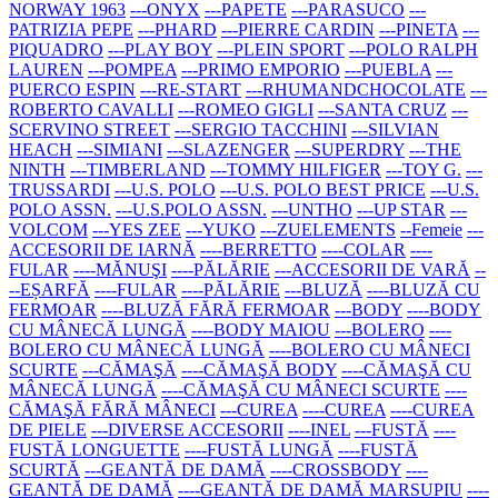
NORWAY 1963
---ONYX
---PAPETE
---PARASUCO
---
PATRIZIA PEPE
---PHARD
---PIERRE CARDIN
---PINETA
---
PIQUADRO
---PLAY BOY
---PLEIN SPORT
---POLO RALPH
LAUREN
---POMPEA
---PRIMO EMPORIO
---PUEBLA
---
PUERCO ESPIN
---RE-START
---RHUMANDCHOCOLATE
---
ROBERTO CAVALLI
---ROMEO GIGLI
---SANTA CRUZ
---
SCERVINO STREET
---SERGIO TACCHINI
---SILVIAN
HEACH
---SIMIANI
---SLAZENGER
---SUPERDRY
---THE
NINTH
---TIMBERLAND
---TOMMY HILFIGER
---TOY G.
---
TRUSSARDI
---U.S. POLO
---U.S. POLO BEST PRICE
---U.S.
POLO ASSN.
---U.S.POLO ASSN.
---UNTHO
---UP STAR
---
VOLCOM
---YES ZEE
---YUKO
---ZUELEMENTS
--Femeie
---
ACCESORII DE IARNĂ
----BERRETTO
----COLAR
----
FULAR
----MĂNUŞI
----PĂLĂRIE
---ACCESORII DE VARĂ
--
--EȘARFĂ
----FULAR
----PĂLĂRIE
---BLUZĂ
----BLUZĂ CU
FERMOAR
----BLUZĂ FĂRĂ FERMOAR
---BODY
----BODY
CU MÂNECĂ LUNGĂ
----BODY MAIOU
---BOLERO
----
BOLERO CU MÂNECĂ LUNGĂ
----BOLERO CU MÂNECI
SCURTE
---CĂMAŞĂ
----CĂMAŞĂ BODY
----CĂMAŞĂ CU
MÂNECĂ LUNGĂ
----CĂMAŞĂ CU MÂNECI SCURTE
----
CĂMAŞĂ FĂRĂ MÂNECI
---CUREA
----CUREA
----CUREA
DE PIELE
---DIVERSE ACCESORII
----INEL
---FUSTĂ
----
FUSTĂ LONGUETTE
----FUSTĂ LUNGĂ
----FUSTĂ
SCURTĂ
---GEANTĂ DE DAMĂ
----CROSSBODY
----
GEANTĂ DE DAMĂ
----GEANTĂ DE DAMĂ MARSUPIU
----