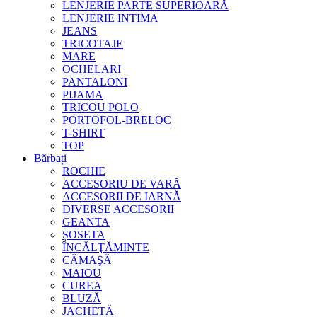
LENJERIE PARTE SUPERIOARĂ
LENJERIE INTIMA
JEANS
TRICOTAJE
MARE
OCHELARI
PANTALONI
PIJAMA
TRICOU POLO
PORTOFOL-BRELOC
T-SHIRT
TOP
Bărbați
ROCHIE
ACCESORIU DE VARĂ
ACCESORII DE IARNĂ
DIVERSE ACCESORII
GEANTA
ȘOSETA
ÎNCĂLŢĂMINTE
CĂMAŞĂ
MAIOU
CUREA
BLUZĂ
JACHETĂ