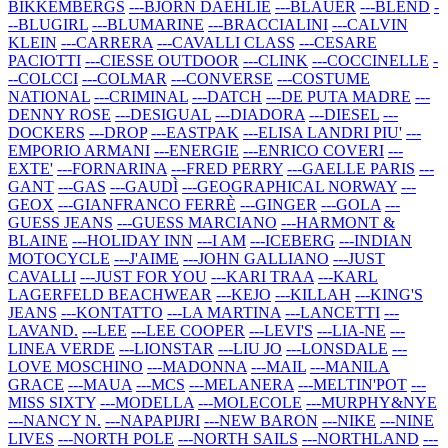
BIKKEMBERGS
---BJORN DAEHLIE
---BLAUER
---BLEND
-
--BLUGIRL
---BLUMARINE
---BRACCIALINI
---CALVIN
KLEIN
---CARRERA
---CAVALLI CLASS
---CESARE
PACIOTTI
---CIESSE OUTDOOR
---CLINK
---COCCINELLE
-
--COLCCI
---COLMAR
---CONVERSE
---COSTUME
NATIONAL
---CRIMINAL
---DATCH
---DE PUTA MADRE
---
DENNY ROSE
---DESIGUAL
---DIADORA
---DIESEL
---
DOCKERS
---DROP
---EASTPAK
---ELISA LANDRI PIU'
---
EMPORIO ARMANI
---ENERGIE
---ENRICO COVERI
---
EXTE'
---FORNARINA
---FRED PERRY
---GAELLE PARIS
---
GANT
---GAS
---GAUDÌ
---GEOGRAPHICAL NORWAY
---
GEOX
---GIANFRANCO FERRÈ
---GINGER
---GOLA
---
GUESS JEANS
---GUESS MARCIANO
---HARMONT &
BLAINE
---HOLIDAY INN
---I AM
---ICEBERG
---INDIAN
MOTOCYCLE
---J'AIME
---JOHN GALLIANO
---JUST
CAVALLI
---JUST FOR YOU
---KARI TRAA
---KARL
LAGERFELD BEACHWEAR
---KEJO
---KILLAH
---KING'S
JEANS
---KONTATTO
---LA MARTINA
---LANCETTI
---
LAVAND.
---LEE
---LEE COOPER
---LEVI'S
---LIA-NE
---
LINEA VERDE
---LIONSTAR
---LIU JO
---LONSDALE
---
LOVE MOSCHINO
---MADONNA
---MAIL
---MANILA
GRACE
---MAUA
---MCS
---MELANERA
---MELTIN'POT
---
MISS SIXTY
---MODELLA
---MOLECOLE
---MURPHY&NYE
---NANCY N.
---NAPAPIJRI
---NEW BARON
---NIKE
---NINE
LIVES
---NORTH POLE
---NORTH SAILS
---NORTHLAND
---