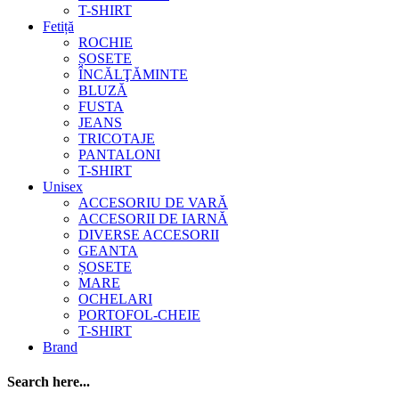
T-SHIRT
Fetiță
ROCHIE
ȘOSETE
ÎNCĂLŢĂMINTE
BLUZĂ
FUSTA
JEANS
TRICOTAJE
PANTALONI
T-SHIRT
Unisex
ACCESORIU DE VARĂ
ACCESORII DE IARNĂ
DIVERSE ACCESORII
GEANTA
ȘOSETE
MARE
OCHELARI
PORTOFOL-CHEIE
T-SHIRT
Brand
Search here...