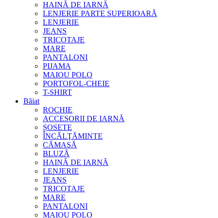
HAINĂ DE IARNĂ
LENJERIE PARTE SUPERIOARĂ
LENJERIE
JEANS
TRICOTAJE
MARE
PANTALONI
PIJAMA
MAIOU POLO
PORTOFOL-CHEIE
T-SHIRT
Băiat
ROCHIE
ACCESORII DE IARNĂ
ȘOSETE
ÎNCĂLŢĂMINTE
CĂMAŞĂ
BLUZĂ
HAINĂ DE IARNĂ
LENJERIE
JEANS
TRICOTAJE
MARE
PANTALONI
MAIOU POLO