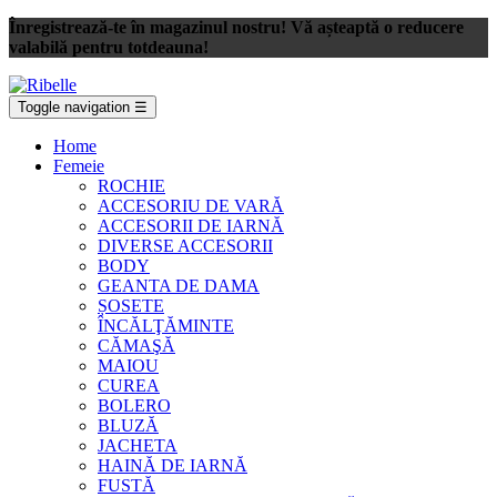
Înregistrează-te în magazinul nostru! Vă așteaptă o reducere
valabilă pentru totdeauna!
Toggle navigation
☰
Home
Femeie
ROCHIE
ACCESORIU DE VARĂ
ACCESORII DE IARNĂ
DIVERSE ACCESORII
BODY
GEANTA DE DAMA
ȘOSETE
ÎNCĂLŢĂMINTE
CĂMAŞĂ
MAIOU
CUREA
BOLERO
BLUZĂ
JACHETA
HAINĂ DE IARNĂ
FUSTĂ