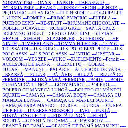
NORWAY 1963
---ONYX
---PAPETE
---PARASUCO
---
PATRIZIA PEPE
---PHARD
---PIERRE CARDIN
---PINETA
---
PIQUADRO
---PLAY BOY
---PLEIN SPORT
---POLO RALPH
LAUREN
---POMPEA
---PRIMO EMPORIO
---PUEBLA
---
PUERCO ESPIN
---RE-START
---RHUMANDCHOCOLATE
---
ROBERTO CAVALLI
---ROMEO GIGLI
---SANTA CRUZ
---
SCERVINO STREET
---SERGIO TACCHINI
---SILVIAN
HEACH
---SIMIANI
---SLAZENGER
---SUPERDRY
---THE
NINTH
---TIMBERLAND
---TOMMY HILFIGER
---TOY G.
---
TRUSSARDI
---U.S. POLO
---U.S. POLO BEST PRICE
---U.S.
POLO ASSN.
---U.S.POLO ASSN.
---UNTHO
---UP STAR
---
VOLCOM
---YES ZEE
---YUKO
---ZUELEMENTS
--Femeie
---
ACCESORII DE IARNĂ
----BERRETTO
----COLAR
----
FULAR
----MĂNUŞI
----PĂLĂRIE
---ACCESORII DE VARĂ
--
--EȘARFĂ
----FULAR
----PĂLĂRIE
---BLUZĂ
----BLUZĂ CU
FERMOAR
----BLUZĂ FĂRĂ FERMOAR
---BODY
----BODY
CU MÂNECĂ LUNGĂ
----BODY MAIOU
---BOLERO
----
BOLERO CU MÂNECĂ LUNGĂ
----BOLERO CU MÂNECI
SCURTE
---CĂMAŞĂ
----CĂMAŞĂ BODY
----CĂMAŞĂ CU
MÂNECĂ LUNGĂ
----CĂMAŞĂ CU MÂNECI SCURTE
----
CĂMAŞĂ FĂRĂ MÂNECI
---CUREA
----CUREA
----CUREA
DE PIELE
---DIVERSE ACCESORII
----INEL
---FUSTĂ
----
FUSTĂ LONGUETTE
----FUSTĂ LUNGĂ
----FUSTĂ
SCURTĂ
---GEANTĂ DE DAMĂ
----CROSSBODY
----
GEANTĂ DE DAMĂ
----GEANTĂ DE DAMĂ MARSUPIU
----