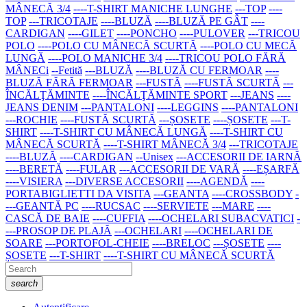
MÂNECĂ 3/4
----T-SHIRT MANICHE LUNGHE
---TOP
----
TOP
---TRICOTAJE
----BLUZĂ
----BLUZĂ PE GÂT
----
CARDIGAN
----GILET
----PONCHO
----PULOVER
---TRICOU
POLO
----POLO CU MÂNECĂ SCURTĂ
----POLO CU MECĂ
LUNGĂ
----POLO MANICHE 3/4
----TRICOU POLO FĂRĂ
MÂNECi
--Fetită
---BLUZĂ
----BLUZĂ CU FERMOAR
----
BLUZĂ FĂRĂ FERMOAR
---FUSTĂ
----FUSTĂ SCURTĂ
---
ÎNCĂLŢĂMINTE
----ÎNCĂLŢĂMINTE SPORT
---JEANS
----
JEANS DENIM
---PANTALONI
----LEGGINS
----PANTALONI
---ROCHIE
----FUSTĂ SCURTĂ
---ȘOSETE
----ȘOSETE
---T-
SHIRT
----T-SHIRT CU MÂNECĂ LUNGĂ
----T-SHIRT CU
MÂNECĂ SCURTĂ
----T-SHIRT MÂNECĂ 3/4
---TRICOTAJE
----BLUZĂ
----CARDIGAN
--Unisex
---ACCESORII DE IARNĂ
----BERETĂ
----FULAR
---ACCESORII DE VARĂ
----EȘARFĂ
----VISIERA
---DIVERSE ACCESORII
----AGENDĂ
----
PORTABIGLIETTI DA VISITA
---GEANTA
----CROSSBODY
-
---GEANTĂ PC
----RUCSAC
----SERVIETE
---MARE
----
CASCĂ DE BAIE
----CUFFIA
----OCHELARI SUBACVATICI
-
---PROSOP DE PLAJĂ
---OCHELARI
----OCHELARI DE
SOARE
---PORTOFOL-CHEIE
----BRELOC
---ȘOSETE
----
ȘOSETE
---T-SHIRT
----T-SHIRT CU MÂNECĂ SCURTĂ
search