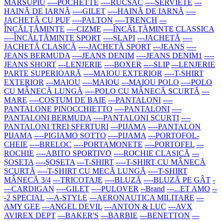
MARSUPIU
----POCHETTE
----RUCSAC
----SERVIETE
---
HAINĂ DE IARNĂ
----GILET
----HAINĂ DE IARNĂ
----
JACHETĂ CU PUF
----PALTON
----TRENCH
---
ÎNCĂLŢĂMINTE
----CIZME
----ÎNCĂLŢĂMINTE CLASSICA
----ÎNCĂLŢĂMINTE SPORT
----ȘLAPI
---JACHETĂ
----
JACHETĂ CLASICĂ
----JACHETĂ SPORT
---JEANS
----
JEANS BERMUDA
----JEANS DENIM
----JEANS DENIM1
----
JEANS SHORT
---LENJERIE
----BOXER
----SLIP
---LENJERIE
PARTE SUPERIOARĂ
----MAIOU EXTERIOR
----T-SHIRT
EXTERIOR
---MAIOU
----MAIOU
---MAIOU POLO
----POLO
CU MÂNECĂ LUNGĂ
----POLO CU MÂNECĂ SCURTĂ
---
MARE
----COSTUM DE BAIE
---PANTALONI
----
PANTALONE PINOCCHIETTO
----PANTALONI
----
PANTALONI BERMUDA
----PANTALONI SCURŢI
----
PANTALONI TREI SFERTURI
---PIJAMA
----PANTALON
PIJAMA
----PIGIAMO SOTTO
----PIJAMA
---PORTOFOL-
CHEIE
----BRELOC
----PORTAMONETE
----PORTOFEL
---
ROCHIE
----ABITO SPORTIVO
----ROCHIE CLASICĂ
---
ȘOSETA
----ȘOSETA
---T-SHIRT
----T-SHIRT CU MÂNECĂ
SCURTĂ
----T-SHIRT CU MECĂ LUNGĂ
----T-SHIRT
MÂNECĂ 3/4
---TRICOTAJE
----BLUZĂ
----BLUZĂ PE GÂT
-
---CARDIGAN
----GILET
----PULOVER
--Brand
---...ET AMO
--
-2 SPECIAL
---A-STYLE
---AERONAUTICA MILITARE
---
AMY GEE
---ANGEL DEVIL
---ANTON & LUC
---AVX
AVIREX DEPT
---BAKER'S
---BARBIE
---BENETTON
---