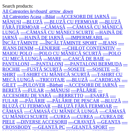
Search products:
All Categories
keyboard_arrow_down
All Categories
Acasa
--Băiat
---ACCESORII DE IARNĂ
----
MĂNUŞI
---BLUZĂ
----BLUZĂ CU FERMOAR
----BLUZĂ
FĂRĂ FERMOAR
---CĂMAŞĂ
----CĂMAŞĂ CU MÂNECĂ
LUNGĂ
----CĂMAŞĂ CU MÂNECI SCURTE
---HAINĂ DE
IARNĂ
----HAINĂ DE IARNĂ
----IMPERMEABIL
---
ÎNCĂLŢĂMINTE
----ÎNCĂLŢĂMINTE SPORT
---JEANS
----
JEANS DENIM
---LENJERIE
----CHILOT CONTENITIV
---
MAIOU POLO
----POLO CU MÂNECĂ SCURTĂ
----POLO
CU MECĂ LUNGĂ
---MARE
----CASCĂ DE BAIE
---
PANTALONI
----PANTALONI
----PANTALONI BERMUDA
---
ROCHIE
----FUSTĂ SCURTĂ
---ȘOSETE
----ȘOSETE
---T-
SHIRT
----T-SHIRT CU MÂNECĂ SCURTĂ
----T-SHIRT CU
MECĂ LUNGĂ
---TRICOTAJE
----BLUZĂ
----CARDIGAN
----
GILET
----PULOVER
--Bărbati
---ACCESORII DE IARNĂ
----
BERETĂ
----FULAR
----MĂNUŞI
----PĂLĂRIE
---
ACCESORIU DE VARĂ
----BERRETTO
----EȘARFĂ
----
FULAR
----PĂLĂRIE
----PĂLĂRIE DE PESCAR
---BLUZĂ
----
BLUZĂ CU FERMOAR
----BLUZĂ FĂRĂ FERMOAR
---
CĂMAŞĂ
----CĂMAŞĂ CU MÂNECĂ LUNGĂ
----CĂMAŞĂ
CU MÂNECI SCURTE
---CUREA
----CUREA
----CUREA DE
PIELE
---DIVERSE ACCESORII
----CRAVATĂ
---GEANTA
----
CROSSBODY
----GEANTĂ PC
----GEANTĂ SPORT
----