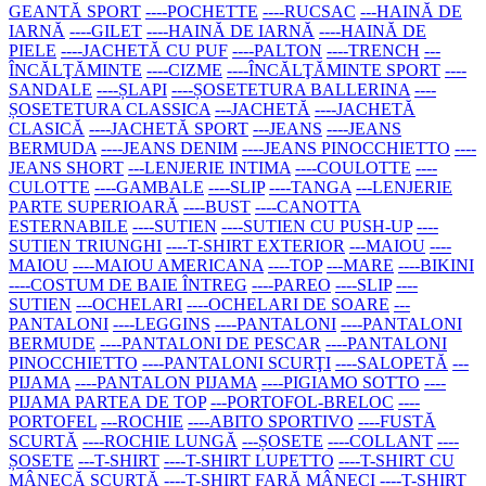
GEANTĂ SPORT
----POCHETTE
----RUCSAC
---HAINĂ DE
IARNĂ
----GILET
----HAINĂ DE IARNĂ
----HAINĂ DE
PIELE
----JACHETĂ CU PUF
----PALTON
----TRENCH
---
ÎNCĂLŢĂMINTE
----CIZME
----ÎNCĂLŢĂMINTE SPORT
----
SANDALE
----ȘLAPI
----ȘOSETETURA BALLERINA
----
ȘOSETETURA CLASSICA
---JACHETĂ
----JACHETĂ
CLASICĂ
----JACHETĂ SPORT
---JEANS
----JEANS
BERMUDA
----JEANS DENIM
----JEANS PINOCCHIETTO
----
JEANS SHORT
---LENJERIE INTIMA
----COULOTTE
----
CULOTTE
----GAMBALE
----SLIP
----TANGA
---LENJERIE
PARTE SUPERIOARĂ
----BUST
----CANOTTA
ESTERNABILE
----SUTIEN
----SUTIEN CU PUSH-UP
----
SUTIEN TRIUNGHI
----T-SHIRT EXTERIOR
---MAIOU
----
MAIOU
----MAIOU AMERICANA
----TOP
---MARE
----BIKINI
----COSTUM DE BAIE ÎNTREG
----PAREO
----SLIP
----
SUTIEN
---OCHELARI
----OCHELARI DE SOARE
---
PANTALONI
----LEGGINS
----PANTALONI
----PANTALONI
BERMUDE
----PANTALONI DE PESCAR
----PANTALONI
PINOCCHIETTO
----PANTALONI SCURŢI
----SALOPETĂ
---
PIJAMA
----PANTALON PIJAMA
----PIGIAMO SOTTO
----
PIJAMA PARTEA DE TOP
---PORTOFOL-BRELOC
----
PORTOFEL
---ROCHIE
----ABITO SPORTIVO
----FUSTĂ
SCURTĂ
----ROCHIE LUNGĂ
---ȘOSETE
----COLLANT
----
ȘOSETE
---T-SHIRT
----T-SHIRT LUPETTO
----T-SHIRT CU
MÂNECĂ SCURTĂ
----T-SHIRT FARĂ MÂNECI
----T-SHIRT