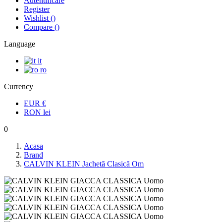
Autentificare
Register
Wishlist
(
)
Compare
(
)
Language
it
ro
Currency
EUR
€
RON
lei
0
Acasa
Brand
CALVIN KLEIN Jachetă Clasică Om