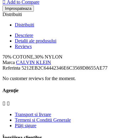

Add to Compare
Distribuiti
Distribuiti
Descriere
Detalii ale produsului
Reviews
70% COTONE,30% NYLON
Marca
CALVIN KLEIN
Referinta
5212EB2C64442346E6C3569D8655AE77
No customer reviews for the moment.
Agenţie


Transport si livrare
Termeni si Conditii Generale
Plăți sigure
Îngrijirea clienților