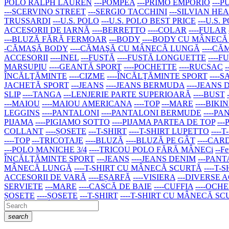
POLO RALPH LAUREN
---POMPEA
---PRIMO EMPORIO
---
---SCERVINO STREET
---SERGIO TACCHINI
---SILVIAN HE
TRUSSARDI
---U.S. POLO
---U.S. POLO BEST PRICE
---U.S.
ACCESORII DE IARNĂ
----BERRETTO
----COLAR
----FULAR
---BLUZĂ FĂRĂ FERMOAR
---BODY
----BODY CU MÂNEC
-CĂMAŞĂ BODY
----CĂMAŞĂ CU MÂNECĂ LUNGĂ
----C
ACCESORII
----INEL
---FUSTĂ
----FUSTĂ LONGUETTE
----
MARSUPIU
----GEANTĂ SPORT
----POCHETTE
----RUCSAC
ÎNCĂLŢĂMINTE
----CIZME
----ÎNCĂLŢĂMINTE SPORT
----
JACHETĂ SPORT
---JEANS
----JEANS BERMUDA
----JEANS
SLIP
----TANGA
---LENJERIE PARTE SUPERIOARĂ
----BUST
---MAIOU
----MAIOU AMERICANA
----TOP
---MARE
----BIKIN
LEGGINS
----PANTALONI
----PANTALONI BERMUDE
----P
PIJAMA
----PIGIAMO SOTTO
----PIJAMA PARTEA DE TOP
--
COLLANT
----ȘOSETE
---T-SHIRT
----T-SHIRT LUPETTO
---
----TOP
---TRICOTAJE
----BLUZĂ
----BLUZĂ PE GÂT
----CA
---POLO MANICHE 3/4
----TRICOU POLO FĂRĂ MÂNECi
--Fe
ÎNCĂLŢĂMINTE SPORT
---JEANS
----JEANS DENIM
---PAN
MÂNECĂ LUNGĂ
----T-SHIRT CU MÂNECĂ SCURTĂ
----T-
ACCESORII DE VARĂ
----EȘARFĂ
----VISIERA
---DIVERSE 
SERVIETE
---MARE
----CASCĂ DE BAIE
----CUFFIA
----OCH
ȘOSETE
----ȘOSETE
---T-SHIRT
----T-SHIRT CU MÂNECĂ S
search