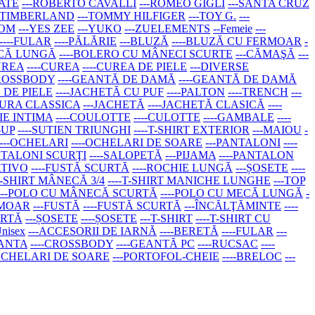
ATE
---ROBERTO CAVALLI
---ROMEO GIGLI
---SANTA CRUZ
--TIMBERLAND
---TOMMY HILFIGER
---TOY G.
---
COM
---YES ZEE
---YUKO
---ZUELEMENTS
--Femeie
---
----FULAR
----PĂLĂRIE
---BLUZĂ
----BLUZĂ CU FERMOAR
-
ECĂ LUNGĂ
----BOLERO CU MÂNECI SCURTE
---CĂMAŞĂ
---
UREA
----CUREA
----CUREA DE PIELE
---DIVERSE
CROSSBODY
----GEANTĂ DE DAMĂ
----GEANTĂ DE DAMĂ
Ă DE PIELE
----JACHETĂ CU PUF
----PALTON
----TRENCH
---
TURA CLASSICA
---JACHETĂ
----JACHETĂ CLASICĂ
----
IE INTIMA
----COULOTTE
----CULOTTE
----GAMBALE
----
-UP
----SUTIEN TRIUNGHI
----T-SHIRT EXTERIOR
---MAIOU
-
---OCHELARI
----OCHELARI DE SOARE
---PANTALONI
----
ANTALONI SCURŢI
----SALOPETĂ
---PIJAMA
----PANTALON
RTIVO
----FUSTĂ SCURTĂ
----ROCHIE LUNGĂ
---ȘOSETE
----
-T-SHIRT MÂNECĂ 3/4
----T-SHIRT MANICHE LUNGHE
---TOP
----POLO CU MÂNECĂ SCURTĂ
----POLO CU MECĂ LUNGĂ
-
RMOAR
---FUSTĂ
----FUSTĂ SCURTĂ
---ÎNCĂLŢĂMINTE
----
URTĂ
---ȘOSETE
----ȘOSETE
---T-SHIRT
----T-SHIRT CU
Unisex
---ACCESORII DE IARNĂ
----BERETĂ
----FULAR
---
EANTA
----CROSSBODY
----GEANTĂ PC
----RUCSAC
----
-OCHELARI DE SOARE
---PORTOFOL-CHEIE
----BRELOC
---