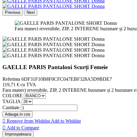
Previous
Next
Fara maneci reversibile, ZIP, 2 INTERENE buzunare și 2 buzun
GAELLE PARIS Pantaloni Scurți Femeie
Referinta
6DF31F10B8F0CFC047EBF328A5D9BDE7
119,71 €
cu TVA
Fara maneci reversibile, ZIP, 2 INTERENE buzunare și 2 buzunare ext
COLORE
TAGLIA
Cantitate
Adauga in cos

Remove from Wishlist
Add to Wishlist

Add to Compare