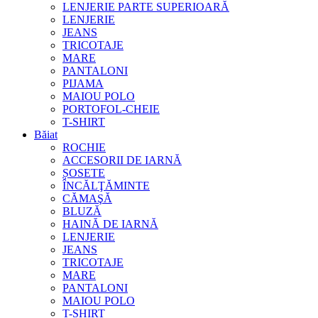
LENJERIE PARTE SUPERIOARĂ
LENJERIE
JEANS
TRICOTAJE
MARE
PANTALONI
PIJAMA
MAIOU POLO
PORTOFOL-CHEIE
T-SHIRT
Băiat
ROCHIE
ACCESORII DE IARNĂ
ȘOSETE
ÎNCĂLŢĂMINTE
CĂMAŞĂ
BLUZĂ
HAINĂ DE IARNĂ
LENJERIE
JEANS
TRICOTAJE
MARE
PANTALONI
MAIOU POLO
T-SHIRT