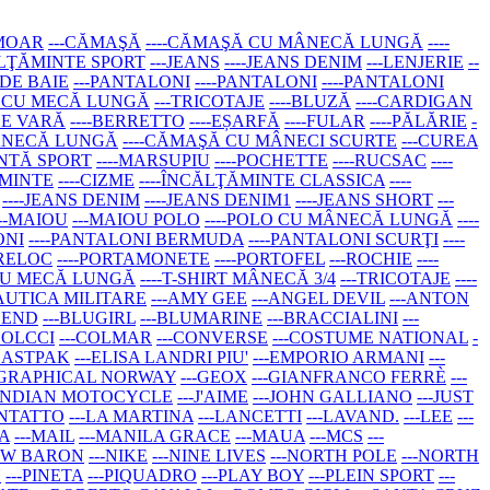
RMOAR
---CĂMAŞĂ
----CĂMAŞĂ CU MÂNECĂ LUNGĂ
----
ĂLŢĂMINTE SPORT
---JEANS
----JEANS DENIM
---LENJERIE
--
 DE BAIE
---PANTALONI
----PANTALONI
----PANTALONI
RT CU MECĂ LUNGĂ
---TRICOTAJE
----BLUZĂ
----CARDIGAN
DE VARĂ
----BERRETTO
----EȘARFĂ
----FULAR
----PĂLĂRIE
-
MÂNECĂ LUNGĂ
----CĂMAŞĂ CU MÂNECI SCURTE
---CUREA
ANTĂ SPORT
----MARSUPIU
----POCHETTE
----RUCSAC
----
ĂMINTE
----CIZME
----ÎNCĂLŢĂMINTE CLASSICA
----
----JEANS DENIM
----JEANS DENIM1
----JEANS SHORT
---
---MAIOU
---MAIOU POLO
----POLO CU MÂNECĂ LUNGĂ
----
ONI
----PANTALONI BERMUDA
----PANTALONI SCURŢI
----
BRELOC
----PORTAMONETE
----PORTOFEL
---ROCHIE
----
T CU MECĂ LUNGĂ
----T-SHIRT MÂNECĂ 3/4
---TRICOTAJE
----
AUTICA MILITARE
---AMY GEE
---ANGEL DEVIL
---ANTON
LEND
---BLUGIRL
---BLUMARINE
---BRACCIALINI
---
COLCCI
---COLMAR
---CONVERSE
---COSTUME NATIONAL
-
-EASTPAK
---ELISA LANDRI PIU'
---EMPORIO ARMANI
---
OGRAPHICAL NORWAY
---GEOX
---GIANFRANCO FERRÈ
---
-INDIAN MOTOCYCLE
---J'AIME
---JOHN GALLIANO
---JUST
ONTATTO
---LA MARTINA
---LANCETTI
---LAVAND.
---LEE
---
A
---MAIL
---MANILA GRACE
---MAUA
---MCS
---
NEW BARON
---NIKE
---NINE LIVES
---NORTH POLE
---NORTH
N
---PINETA
---PIQUADRO
---PLAY BOY
---PLEIN SPORT
---