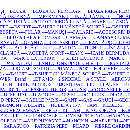
ŞI
---BLUZĂ
----BLUZĂ CU FERMOAR
----BLUZĂ FĂRĂ FE
AINĂ DE IARNĂ
----IMPERMEABIL
---ÎNCĂLŢĂMINTE
----ÎNC
ECĂ SCURTĂ
----POLO CU MECĂ LUNGĂ
---MARE
----CASCĂ
SETE
---T-SHIRT
----T-SHIRT CU MÂNECĂ SCURTĂ
----T-SHI
--BERETĂ
----FULAR
----MĂNUŞI
----PĂLĂRIE
---ACCESORIU 
----BLUZĂ FĂRĂ FERMOAR
---CĂMAŞĂ
----CĂMAŞĂ CU 
-CRAVATĂ
---GEANTA
----CROSSBODY
----GEANTĂ PC
----GE
RNĂ
----JACHETĂ CU PUF
----PALTON
----TRENCH
---ÎNCĂLŢ
 CLASICĂ
----JACHETĂ SPORT
---JEANS
----JEANS BERMUDA
ARĂ
----MAIOU EXTERIOR
----T-SHIRT EXTERIOR
---MAIOU
-
---PANTALONI
----PANTALONE PINOCCHIETTO
----PANTAL
AMA
----PIGIAMO SOTTO
----PIJAMA
---PORTOFOL-CHEIE
----
TA
---T-SHIRT
----T-SHIRT CU MÂNECĂ SCURTĂ
----T-SHIR
LOVER
--Brand
---...ET AMO
---2 SPECIAL
---A-STYLE
---AERON
ETTON
---BIKKEMBERGS
---BJORN DAEHLIE
---BLAUER
---B
 PACIOTTI
---CIESSE OUTDOOR
---CLINK
---COCCINELLE
---
---DESIGUAL
---DIADORA
---DIESEL
---DOCKERS
---DROP
--
RED PERRY
---GAELLE PARIS
---GANT
---GAS
---GAUDÌ
---GE
-HARMONT & BLAINE
---HOLIDAY INN
---I AM
---ICEBERG
--
FELD BEACHWEAR
---KEJO
---KILLAH
---KING'S JEANS
---K
TAR
---LIU JO
---LONSDALE
---LOVE MOSCHINO
---MADONN
-MOLECOLE
---MURPHY&NYE
---NANCY N.
---NAPAPIJRI
---
---PARASUCO
---PATRIZIA PEPE
---PHARD
---PIERRE CARDI