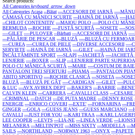
Search products:
All Categories
keyboard_arrow_down
All Categories
Acasa
--Băiat
---ACCESORII DE IARNĂ
----MĂNU
CĂMAŞĂ CU MÂNECI SCURTE
---HAINĂ DE IARNĂ
----H
--CHILOT CONTENITIV
---MAIOU POLO
----POLO CU MÂN
BERMUDA
---ROCHIE
----FUSTĂ SCURTĂ
---ȘOSETE
----ȘO
----GILET
----PULOVER
--Bărbati
---ACCESORII DE IARNĂ
--
---PĂLĂRIE DE PESCAR
---BLUZĂ
----BLUZĂ CU FERMOAR
----CUREA
----CUREA DE PIELE
---DIVERSE ACCESORII
---
SERVIETE
---HAINĂ DE IARNĂ
----GILET
----HAINĂ DE IA
ÎNCĂLŢĂMINTE SPORT
----ȘLAPI
---JACHETĂ
----JACHETĂ
LENJERIE
----BOXER
----SLIP
---LENJERIE PARTE SUPERIO
POLO CU MÂNECĂ SCURTĂ
---MARE
----COSTUM DE BAIE
PANTALONI TREI SFERTURI
---PIJAMA
----PANTALON PIJ
ABITO SPORTIVO
----ROCHIE CLASICĂ
---ȘOSETA
----ȘOSE
BLUZĂ
----BLUZĂ PE GÂT
----CARDIGAN
----GILET
----PU
& LUC
---AVX AVIREX DEPT
---BAKER'S
---BARBIE
---BEN
CALVIN KLEIN
---CARRERA
---CAVALLI CLASS
---CESARE
--CRIMINAL
---DATCH
---DE PUTA MADRE
---DENNY ROSE
ENERGIE
---ENRICO COVERI
---EXTE'
---FORNARINA
---F
GINGER
---GOLA
---GUESS JEANS
---GUESS MARCIANO
--
CAVALLI
---JUST FOR YOU
---KARI TRAA
---KARL LAGER
LEE COOPER
---LEVI'S
---LIA-NE
---LINEA VERDE
---LIONS
MELANERA
---MELTIN'POT
---MISS SIXTY
---MODELLA
--
SAILS
---NORTHLAND
---NORWAY 1963
---ONYX
---PAPETE