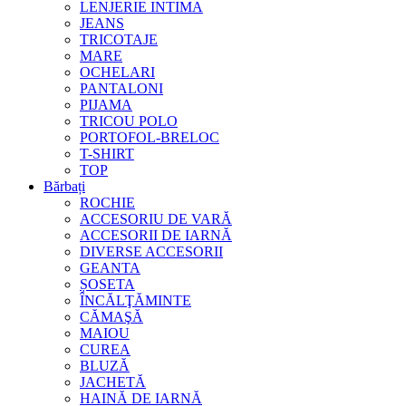
LENJERIE INTIMA
JEANS
TRICOTAJE
MARE
OCHELARI
PANTALONI
PIJAMA
TRICOU POLO
PORTOFOL-BRELOC
T-SHIRT
TOP
Bărbați
ROCHIE
ACCESORIU DE VARĂ
ACCESORII DE IARNĂ
DIVERSE ACCESORII
GEANTA
ȘOSETA
ÎNCĂLŢĂMINTE
CĂMAŞĂ
MAIOU
CUREA
BLUZĂ
JACHETĂ
HAINĂ DE IARNĂ