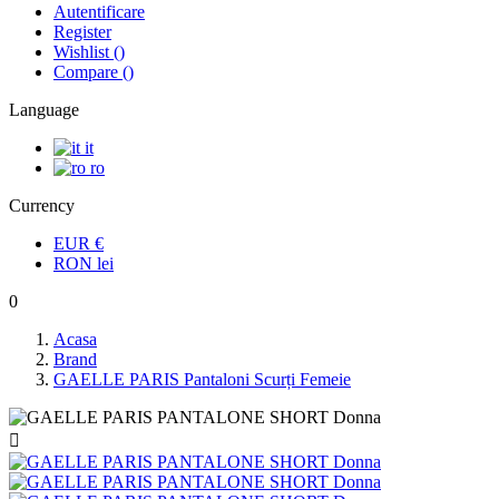
Autentificare
Register
Wishlist
(
)
Compare
(
)
Language
it
ro
Currency
EUR
€
RON
lei
0
Acasa
Brand
GAELLE PARIS Pantaloni Scurți Femeie
