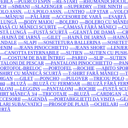
PUEBLA
---PUERCO ESPIN
---RE-START
---RHUMANDCHOCOL
ACH
---SIMIANI
---SLAZENGER
---SUPERDRY
---THE NINTH
-
 POLO ASSN.
---U.S.POLO ASSN.
---UNTHO
---UP STAR
---VOL
----MĂNUŞI
----PĂLĂRIE
---ACCESORII DE VARĂ
----EȘARFĂ
Ă LUNGĂ
----BODY MAIOU
---BOLERO
----BOLERO CU MÂN
ĂMAŞĂ CU MÂNECI SCURTE
----CĂMAŞĂ FĂRĂ MÂNECI
---C
FUSTĂ LUNGĂ
----FUSTĂ SCURTĂ
---GEANTĂ DE DAMĂ
----
---HAINĂ DE IARNĂ
----GILET
----HAINĂ DE IARNĂ
----HAIN
SANDALE
----ȘLAPI
----ȘOSETETURA BALLERINA
----ȘOSETE
 DENIM
----JEANS PINOCCHIETTO
----JEANS SHORT
---LENJER
----CANOTTA ESTERNABILE
----SUTIEN
----SUTIEN CU PUSH
I
----COSTUM DE BAIE ÎNTREG
----PAREO
----SLIP
----SUTIEN
ANTALONI DE PESCAR
----PANTALONI PINOCCHIETTO
----P
-PORTOFOL-BRELOC
----PORTOFEL
---ROCHIE
----ABITO SPO
-T-SHIRT CU MÂNECĂ SCURTĂ
----T-SHIRT FARĂ MÂNECI
---
RDIGAN
----GILET
----PONCHO
----PULOVER
---TRICOU POLO
tită
---BLUZĂ
----BLUZĂ CU FERMOAR
----BLUZĂ FĂRĂ FE
TALONI
----LEGGINS
----PANTALONI
---ROCHIE
----FUSTĂ SC
SHIRT MÂNECĂ 3/4
---TRICOTAJE
----BLUZĂ
----CARDIGAN
--
ACCESORII
----AGENDĂ
----PORTABIGLIETTI DA VISITA
---G
ELARI SUBACVATICI
----PROSOP DE PLAJĂ
---OCHELARI
---
CURTĂ