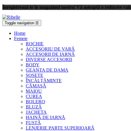
Înregistrează-te în magazinul nostru! Vă așteaptă o reducere val
Toggle navigation
☰
Home
Femeie
ROCHIE
ACCESORIU DE VARĂ
ACCESORII DE IARNĂ
DIVERSE ACCESORII
BODY
GEANTA DE DAMA
ȘOSETE
ÎNCĂLŢĂMINTE
CĂMAŞĂ
MAIOU
CUREA
BOLERO
BLUZĂ
JACHETA
HAINĂ DE IARNĂ
FUSTĂ
LENJERIE PARTE SUPERIOARĂ