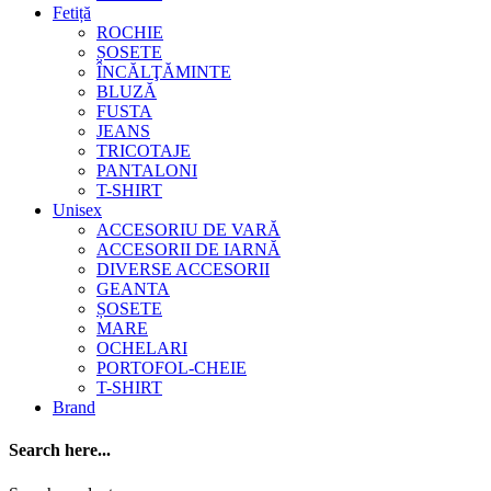
Fetiță
ROCHIE
ȘOSETE
ÎNCĂLŢĂMINTE
BLUZĂ
FUSTA
JEANS
TRICOTAJE
PANTALONI
T-SHIRT
Unisex
ACCESORIU DE VARĂ
ACCESORII DE IARNĂ
DIVERSE ACCESORII
GEANTA
ȘOSETE
MARE
OCHELARI
PORTOFOL-CHEIE
T-SHIRT
Brand
Search here...