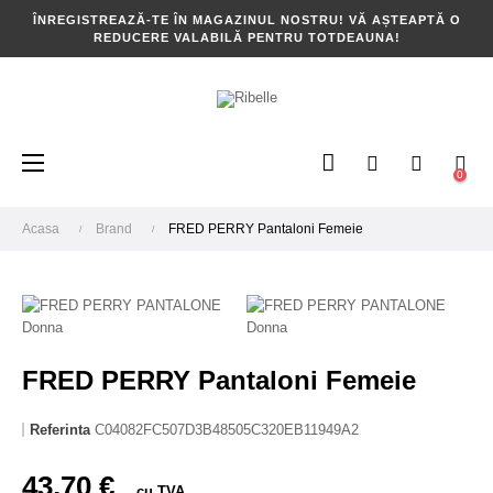
ÎNREGISTREAZĂ-TE ÎN MAGAZINUL NOSTRU! VĂ AȘTEAPTĂ O
REDUCERE VALABILĂ PENTRU TOTDEAUNA!
Toggle
☰
0
navigation
Acasa
Brand
FRED PERRY Pantaloni Femeie
FRED PERRY Pantaloni Femeie
Referinta
C04082FC507D3B48505C320EB11949A2
43,70 €
cu TVA