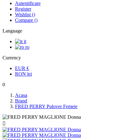
Autentificare
Register
Wishlist
(
)
Compare
(
)
Language
it
ro
Currency
EUR
€
RON
lei
0
Acasa
Brand
FRED PERRY Pulover Femeie
