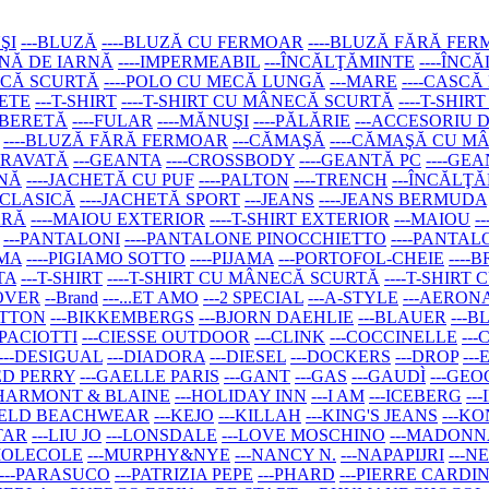
ŞI
---BLUZĂ
----BLUZĂ CU FERMOAR
----BLUZĂ FĂRĂ FE
AINĂ DE IARNĂ
----IMPERMEABIL
---ÎNCĂLŢĂMINTE
----ÎNC
ECĂ SCURTĂ
----POLO CU MECĂ LUNGĂ
---MARE
----CASCĂ
SETE
---T-SHIRT
----T-SHIRT CU MÂNECĂ SCURTĂ
----T-SHI
--BERETĂ
----FULAR
----MĂNUŞI
----PĂLĂRIE
---ACCESORIU 
----BLUZĂ FĂRĂ FERMOAR
---CĂMAŞĂ
----CĂMAŞĂ CU 
-CRAVATĂ
---GEANTA
----CROSSBODY
----GEANTĂ PC
----GE
RNĂ
----JACHETĂ CU PUF
----PALTON
----TRENCH
---ÎNCĂLŢ
 CLASICĂ
----JACHETĂ SPORT
---JEANS
----JEANS BERMUDA
ARĂ
----MAIOU EXTERIOR
----T-SHIRT EXTERIOR
---MAIOU
-
---PANTALONI
----PANTALONE PINOCCHIETTO
----PANTAL
AMA
----PIGIAMO SOTTO
----PIJAMA
---PORTOFOL-CHEIE
----
TA
---T-SHIRT
----T-SHIRT CU MÂNECĂ SCURTĂ
----T-SHIR
LOVER
--Brand
---...ET AMO
---2 SPECIAL
---A-STYLE
---AERON
ETTON
---BIKKEMBERGS
---BJORN DAEHLIE
---BLAUER
---B
 PACIOTTI
---CIESSE OUTDOOR
---CLINK
---COCCINELLE
---
---DESIGUAL
---DIADORA
---DIESEL
---DOCKERS
---DROP
--
RED PERRY
---GAELLE PARIS
---GANT
---GAS
---GAUDÌ
---GE
-HARMONT & BLAINE
---HOLIDAY INN
---I AM
---ICEBERG
--
FELD BEACHWEAR
---KEJO
---KILLAH
---KING'S JEANS
---K
TAR
---LIU JO
---LONSDALE
---LOVE MOSCHINO
---MADONN
-MOLECOLE
---MURPHY&NYE
---NANCY N.
---NAPAPIJRI
---
---PARASUCO
---PATRIZIA PEPE
---PHARD
---PIERRE CARDI