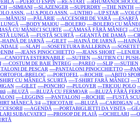
PUEBLA
---PUERCO ESPIN
---RE-START
---RHUMANDCHOCOL
ACH
---SIMIANI
---SLAZENGER
---SUPERDRY
---THE NINTH
-
 POLO ASSN.
---U.S.POLO ASSN.
---UNTHO
---UP STAR
---VOL
----MĂNUŞI
----PĂLĂRIE
---ACCESORII DE VARĂ
----EȘARFĂ
Ă LUNGĂ
----BODY MAIOU
---BOLERO
----BOLERO CU MÂN
ĂMAŞĂ CU MÂNECI SCURTE
----CĂMAŞĂ FĂRĂ MÂNECI
---C
FUSTĂ LUNGĂ
----FUSTĂ SCURTĂ
---GEANTĂ DE DAMĂ
----
---HAINĂ DE IARNĂ
----GILET
----HAINĂ DE IARNĂ
----HAIN
SANDALE
----ȘLAPI
----ȘOSETETURA BALLERINA
----ȘOSETE
 DENIM
----JEANS PINOCCHIETTO
----JEANS SHORT
---LENJER
----CANOTTA ESTERNABILE
----SUTIEN
----SUTIEN CU PUSH
I
----COSTUM DE BAIE ÎNTREG
----PAREO
----SLIP
----SUTIEN
ANTALONI DE PESCAR
----PANTALONI PINOCCHIETTO
----P
-PORTOFOL-BRELOC
----PORTOFEL
---ROCHIE
----ABITO SPO
-T-SHIRT CU MÂNECĂ SCURTĂ
----T-SHIRT FARĂ MÂNECI
---
RDIGAN
----GILET
----PONCHO
----PULOVER
---TRICOU POLO
tită
---BLUZĂ
----BLUZĂ CU FERMOAR
----BLUZĂ FĂRĂ FE
TALONI
----LEGGINS
----PANTALONI
---ROCHIE
----FUSTĂ SC
SHIRT MÂNECĂ 3/4
---TRICOTAJE
----BLUZĂ
----CARDIGAN
--
ACCESORII
----AGENDĂ
----PORTABIGLIETTI DA VISITA
---G
ELARI SUBACVATICI
----PROSOP DE PLAJĂ
---OCHELARI
---
CURTĂ