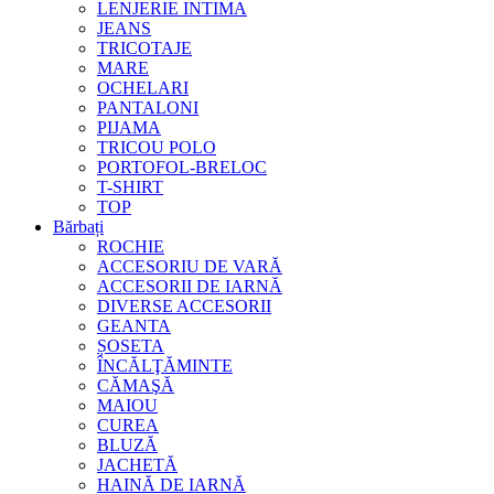
LENJERIE INTIMA
JEANS
TRICOTAJE
MARE
OCHELARI
PANTALONI
PIJAMA
TRICOU POLO
PORTOFOL-BRELOC
T-SHIRT
TOP
Bărbați
ROCHIE
ACCESORIU DE VARĂ
ACCESORII DE IARNĂ
DIVERSE ACCESORII
GEANTA
ȘOSETA
ÎNCĂLŢĂMINTE
CĂMAŞĂ
MAIOU
CUREA
BLUZĂ
JACHETĂ
HAINĂ DE IARNĂ