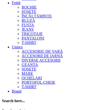
Fetiță
ROCHIE
ȘOSETE
ÎNCĂLŢĂMINTE
BLUZĂ
FUSTA
JEANS
TRICOTAJE
PANTALONI
T-SHIRT
Unisex
ACCESORIU DE VARĂ
ACCESORII DE IARNĂ
DIVERSE ACCESORII
GEANTA
ȘOSETE
MARE
OCHELARI
PORTOFOL-CHEIE
T-SHIRT
Brand
Search here...