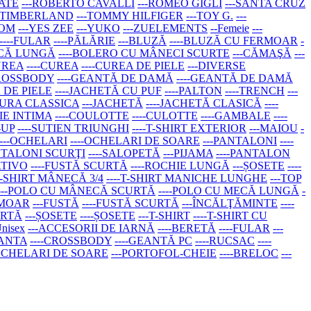
ATE
---ROBERTO CAVALLI
---ROMEO GIGLI
---SANTA CRUZ
--TIMBERLAND
---TOMMY HILFIGER
---TOY G.
---
COM
---YES ZEE
---YUKO
---ZUELEMENTS
--Femeie
---
----FULAR
----PĂLĂRIE
---BLUZĂ
----BLUZĂ CU FERMOAR
-
ECĂ LUNGĂ
----BOLERO CU MÂNECI SCURTE
---CĂMAŞĂ
---
UREA
----CUREA
----CUREA DE PIELE
---DIVERSE
CROSSBODY
----GEANTĂ DE DAMĂ
----GEANTĂ DE DAMĂ
Ă DE PIELE
----JACHETĂ CU PUF
----PALTON
----TRENCH
---
TURA CLASSICA
---JACHETĂ
----JACHETĂ CLASICĂ
----
IE INTIMA
----COULOTTE
----CULOTTE
----GAMBALE
----
-UP
----SUTIEN TRIUNGHI
----T-SHIRT EXTERIOR
---MAIOU
-
---OCHELARI
----OCHELARI DE SOARE
---PANTALONI
----
ANTALONI SCURŢI
----SALOPETĂ
---PIJAMA
----PANTALON
RTIVO
----FUSTĂ SCURTĂ
----ROCHIE LUNGĂ
---ȘOSETE
----
-T-SHIRT MÂNECĂ 3/4
----T-SHIRT MANICHE LUNGHE
---TOP
----POLO CU MÂNECĂ SCURTĂ
----POLO CU MECĂ LUNGĂ
-
RMOAR
---FUSTĂ
----FUSTĂ SCURTĂ
---ÎNCĂLŢĂMINTE
----
URTĂ
---ȘOSETE
----ȘOSETE
---T-SHIRT
----T-SHIRT CU
Unisex
---ACCESORII DE IARNĂ
----BERETĂ
----FULAR
---
EANTA
----CROSSBODY
----GEANTĂ PC
----RUCSAC
----
-OCHELARI DE SOARE
---PORTOFOL-CHEIE
----BRELOC
---