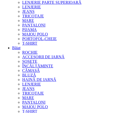
LENJERIE PARTE SUPERIOARĂ
LENJERIE
JEANS
TRICOTAJE
MARE
PANTALONI
PIJAMA
MAIOU POLO
PORTOFOL-CHEIE
T-SHIRT
Băiat
ROCHIE
ACCESORII DE IARNĂ
ȘOSETE
ÎNCĂLŢĂMINTE
CĂMAŞĂ
BLUZĂ
HAINĂ DE IARNĂ
LENJERIE
JEANS
TRICOTAJE
MARE
PANTALONI
MAIOU POLO
T-SHIRT