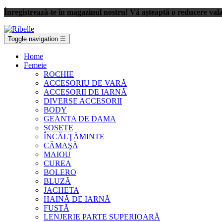
Înregistrează-te în magazinul nostru! Vă așteaptă o reducere val
Toggle navigation
☰
Home
Femeie
ROCHIE
ACCESORIU DE VARĂ
ACCESORII DE IARNĂ
DIVERSE ACCESORII
BODY
GEANTA DE DAMA
ȘOSETE
ÎNCĂLŢĂMINTE
CĂMAŞĂ
MAIOU
CUREA
BOLERO
BLUZĂ
JACHETA
HAINĂ DE IARNĂ
FUSTĂ
LENJERIE PARTE SUPERIOARĂ