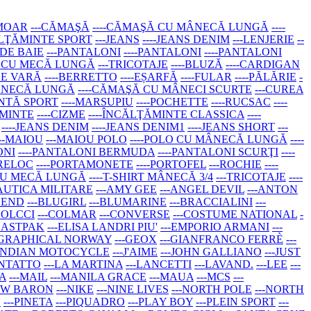
RMOAR
---CĂMAŞĂ
----CĂMAŞĂ CU MÂNECĂ LUNGĂ
----
ĂLŢĂMINTE SPORT
---JEANS
----JEANS DENIM
---LENJERIE
--
 DE BAIE
---PANTALONI
----PANTALONI
----PANTALONI
RT CU MECĂ LUNGĂ
---TRICOTAJE
----BLUZĂ
----CARDIGAN
DE VARĂ
----BERRETTO
----EȘARFĂ
----FULAR
----PĂLĂRIE
-
MÂNECĂ LUNGĂ
----CĂMAŞĂ CU MÂNECI SCURTE
---CUREA
ANTĂ SPORT
----MARSUPIU
----POCHETTE
----RUCSAC
----
ĂMINTE
----CIZME
----ÎNCĂLŢĂMINTE CLASSICA
----
----JEANS DENIM
----JEANS DENIM1
----JEANS SHORT
---
---MAIOU
---MAIOU POLO
----POLO CU MÂNECĂ LUNGĂ
----
ONI
----PANTALONI BERMUDA
----PANTALONI SCURŢI
----
BRELOC
----PORTAMONETE
----PORTOFEL
---ROCHIE
----
T CU MECĂ LUNGĂ
----T-SHIRT MÂNECĂ 3/4
---TRICOTAJE
----
AUTICA MILITARE
---AMY GEE
---ANGEL DEVIL
---ANTON
LEND
---BLUGIRL
---BLUMARINE
---BRACCIALINI
---
COLCCI
---COLMAR
---CONVERSE
---COSTUME NATIONAL
-
-EASTPAK
---ELISA LANDRI PIU'
---EMPORIO ARMANI
---
OGRAPHICAL NORWAY
---GEOX
---GIANFRANCO FERRÈ
---
-INDIAN MOTOCYCLE
---J'AIME
---JOHN GALLIANO
---JUST
ONTATTO
---LA MARTINA
---LANCETTI
---LAVAND.
---LEE
---
A
---MAIL
---MANILA GRACE
---MAUA
---MCS
---
NEW BARON
---NIKE
---NINE LIVES
---NORTH POLE
---NORTH
N
---PINETA
---PIQUADRO
---PLAY BOY
---PLEIN SPORT
---