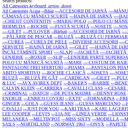
Search products:
All Categories
keyboard_arrow_down
All Categories
Acasa
--Băiat
---ACCESORII DE IARNĂ
----MĂNU
CĂMAŞĂ CU MÂNECI SCURTE
---HAINĂ DE IARNĂ
----H
--CHILOT CONTENITIV
---MAIOU POLO
----POLO CU MÂN
BERMUDA
---ROCHIE
----FUSTĂ SCURTĂ
---ȘOSETE
----ȘO
----GILET
----PULOVER
--Bărbati
---ACCESORII DE IARNĂ
--
---PĂLĂRIE DE PESCAR
---BLUZĂ
----BLUZĂ CU FERMOAR
----CUREA
----CUREA DE PIELE
---DIVERSE ACCESORII
---
SERVIETE
---HAINĂ DE IARNĂ
----GILET
----HAINĂ DE IA
ÎNCĂLŢĂMINTE SPORT
----ȘLAPI
---JACHETĂ
----JACHETĂ
LENJERIE
----BOXER
----SLIP
---LENJERIE PARTE SUPERIO
POLO CU MÂNECĂ SCURTĂ
---MARE
----COSTUM DE BAIE
PANTALONI TREI SFERTURI
---PIJAMA
----PANTALON PIJ
ABITO SPORTIVO
----ROCHIE CLASICĂ
---ȘOSETA
----ȘOSE
BLUZĂ
----BLUZĂ PE GÂT
----CARDIGAN
----GILET
----PU
& LUC
---AVX AVIREX DEPT
---BAKER'S
---BARBIE
---BEN
CALVIN KLEIN
---CARRERA
---CAVALLI CLASS
---CESARE
--CRIMINAL
---DATCH
---DE PUTA MADRE
---DENNY ROSE
ENERGIE
---ENRICO COVERI
---EXTE'
---FORNARINA
---F
GINGER
---GOLA
---GUESS JEANS
---GUESS MARCIANO
--
CAVALLI
---JUST FOR YOU
---KARI TRAA
---KARL LAGER
LEE COOPER
---LEVI'S
---LIA-NE
---LINEA VERDE
---LIONS
MELANERA
---MELTIN'POT
---MISS SIXTY
---MODELLA
--
SAILS
---NORTHLAND
---NORWAY 1963
---ONYX
---PAPETE