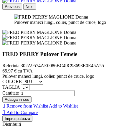
Previous
Next
Pulover maneci lungi, colier, punct de cruce, logo
FRED PERRY Pulover Femeie
Referinta
302A9574AE0086BC49C98693E0E45A55
65,97 €
cu TVA
Pulover maneci lungi, colier, punct de cruce, logo
COLORE
TAGLIA
Cantitate
Adauga in cos

Remove from Wishlist
Add to Wishlist

Add to Compare
Distribuiti