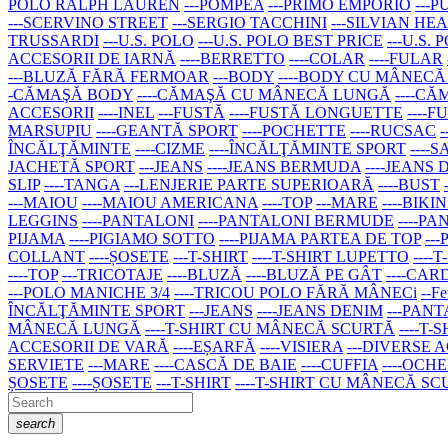
POLO RALPH LAUREN
---POMPEA
---PRIMO EMPORIO
---
---SCERVINO STREET
---SERGIO TACCHINI
---SILVIAN HE
TRUSSARDI
---U.S. POLO
---U.S. POLO BEST PRICE
---U.S.
ACCESORII DE IARNĂ
----BERRETTO
----COLAR
----FULAR
---BLUZĂ FĂRĂ FERMOAR
---BODY
----BODY CU MÂNEC
-CĂMAŞĂ BODY
----CĂMAŞĂ CU MÂNECĂ LUNGĂ
----C
ACCESORII
----INEL
---FUSTĂ
----FUSTĂ LONGUETTE
----
MARSUPIU
----GEANTĂ SPORT
----POCHETTE
----RUCSAC
ÎNCĂLŢĂMINTE
----CIZME
----ÎNCĂLŢĂMINTE SPORT
----
JACHETĂ SPORT
---JEANS
----JEANS BERMUDA
----JEANS
SLIP
----TANGA
---LENJERIE PARTE SUPERIOARĂ
----BUST
---MAIOU
----MAIOU AMERICANA
----TOP
---MARE
----BIKIN
LEGGINS
----PANTALONI
----PANTALONI BERMUDE
----P
PIJAMA
----PIGIAMO SOTTO
----PIJAMA PARTEA DE TOP
--
COLLANT
----ȘOSETE
---T-SHIRT
----T-SHIRT LUPETTO
---
----TOP
---TRICOTAJE
----BLUZĂ
----BLUZĂ PE GÂT
----CA
---POLO MANICHE 3/4
----TRICOU POLO FĂRĂ MÂNECi
--Fe
ÎNCĂLŢĂMINTE SPORT
---JEANS
----JEANS DENIM
---PAN
MÂNECĂ LUNGĂ
----T-SHIRT CU MÂNECĂ SCURTĂ
----T-
ACCESORII DE VARĂ
----EȘARFĂ
----VISIERA
---DIVERSE 
SERVIETE
---MARE
----CASCĂ DE BAIE
----CUFFIA
----OCH
ȘOSETE
----ȘOSETE
---T-SHIRT
----T-SHIRT CU MÂNECĂ S
search