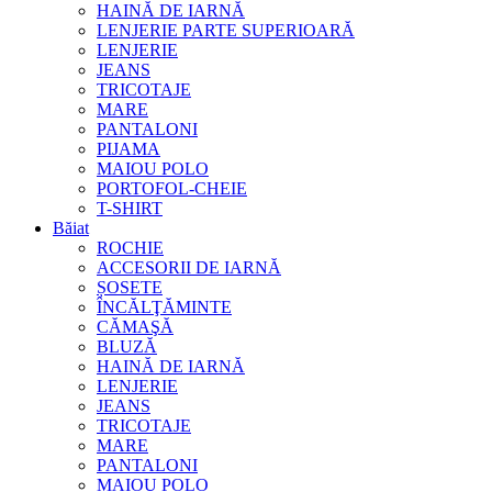
HAINĂ DE IARNĂ
LENJERIE PARTE SUPERIOARĂ
LENJERIE
JEANS
TRICOTAJE
MARE
PANTALONI
PIJAMA
MAIOU POLO
PORTOFOL-CHEIE
T-SHIRT
Băiat
ROCHIE
ACCESORII DE IARNĂ
ȘOSETE
ÎNCĂLŢĂMINTE
CĂMAŞĂ
BLUZĂ
HAINĂ DE IARNĂ
LENJERIE
JEANS
TRICOTAJE
MARE
PANTALONI
MAIOU POLO