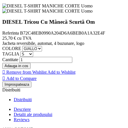
DIESEL Tricou Cu Mânecă Scurtă Om
Referinta
B72C48EB0990A204D6A6BEB0A1A32E4F
25,70 €
cu TVA
Jacheta reversibile, automat, 4 buzunare, logo
COLORE
TAGLIA
Cantitate
Adauga in cos

Remove from Wishlist
Add to Wishlist

Add to Compare
Distribuiti
Distribuiti
Descriere
Detalii ale produsului
Reviews