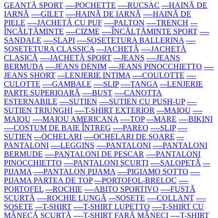
GEANTĂ SPORT
----POCHETTE
----RUCSAC
---HAINĂ DE
IARNĂ
----GILET
----HAINĂ DE IARNĂ
----HAINĂ DE
PIELE
----JACHETĂ CU PUF
----PALTON
----TRENCH
---
ÎNCĂLŢĂMINTE
----CIZME
----ÎNCĂLŢĂMINTE SPORT
----
SANDALE
----ȘLAPI
----ȘOSETETURA BALLERINA
----
ȘOSETETURA CLASSICA
---JACHETĂ
----JACHETĂ
CLASICĂ
----JACHETĂ SPORT
---JEANS
----JEANS
BERMUDA
----JEANS DENIM
----JEANS PINOCCHIETTO
----
JEANS SHORT
---LENJERIE INTIMA
----COULOTTE
----
CULOTTE
----GAMBALE
----SLIP
----TANGA
---LENJERIE
PARTE SUPERIOARĂ
----BUST
----CANOTTA
ESTERNABILE
----SUTIEN
----SUTIEN CU PUSH-UP
----
SUTIEN TRIUNGHI
----T-SHIRT EXTERIOR
---MAIOU
----
MAIOU
----MAIOU AMERICANA
----TOP
---MARE
----BIKINI
----COSTUM DE BAIE ÎNTREG
----PAREO
----SLIP
----
SUTIEN
---OCHELARI
----OCHELARI DE SOARE
---
PANTALONI
----LEGGINS
----PANTALONI
----PANTALONI
BERMUDE
----PANTALONI DE PESCAR
----PANTALONI
PINOCCHIETTO
----PANTALONI SCURŢI
----SALOPETĂ
---
PIJAMA
----PANTALON PIJAMA
----PIGIAMO SOTTO
----
PIJAMA PARTEA DE TOP
---PORTOFOL-BRELOC
----
PORTOFEL
---ROCHIE
----ABITO SPORTIVO
----FUSTĂ
SCURTĂ
----ROCHIE LUNGĂ
---ȘOSETE
----COLLANT
----
ȘOSETE
---T-SHIRT
----T-SHIRT LUPETTO
----T-SHIRT CU
MÂNECĂ SCURTĂ
----T-SHIRT FARĂ MÂNECI
----T-SHIRT