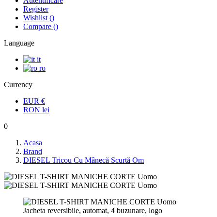
Autentificare
Register
Wishlist
(
)
Compare
(
)
Language
it
ro
Currency
EUR
€
RON
lei
0
Acasa
Brand
DIESEL Tricou Cu Mânecă Scurtă Om
Jacheta reversibile, automat, 4 buzunare, logo