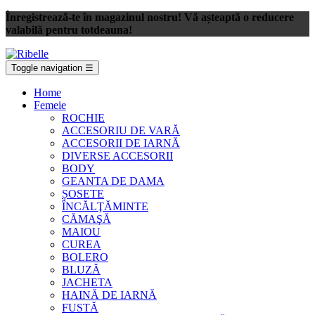
Înregistrează-te în magazinul nostru! Vă așteaptă o reducere
valabilă pentru totdeauna!
Toggle navigation
☰
Home
Femeie
ROCHIE
ACCESORIU DE VARĂ
ACCESORII DE IARNĂ
DIVERSE ACCESORII
BODY
GEANTA DE DAMA
ȘOSETE
ÎNCĂLŢĂMINTE
CĂMAŞĂ
MAIOU
CUREA
BOLERO
BLUZĂ
JACHETA
HAINĂ DE IARNĂ
FUSTĂ