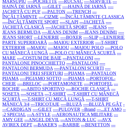
MARSUPIU
----POCHETTE
----RUCSAC
----SERVIETE
---
HAINĂ DE IARNĂ
----GILET
----HAINĂ DE IARNĂ
----
JACHETĂ CU PUF
----PALTON
----TRENCH
---
ÎNCĂLŢĂMINTE
----CIZME
----ÎNCĂLŢĂMINTE CLASSICA
----ÎNCĂLŢĂMINTE SPORT
----ȘLAPI
---JACHETĂ
----
JACHETĂ CLASICĂ
----JACHETĂ SPORT
---JEANS
----
JEANS BERMUDA
----JEANS DENIM
----JEANS DENIM1
----
JEANS SHORT
---LENJERIE
----BOXER
----SLIP
---LENJERIE
PARTE SUPERIOARĂ
----MAIOU EXTERIOR
----T-SHIRT
EXTERIOR
---MAIOU
----MAIOU
---MAIOU POLO
----POLO
CU MÂNECĂ LUNGĂ
----POLO CU MÂNECĂ SCURTĂ
---
MARE
----COSTUM DE BAIE
---PANTALONI
----
PANTALONE PINOCCHIETTO
----PANTALONI
----
PANTALONI BERMUDA
----PANTALONI SCURŢI
----
PANTALONI TREI SFERTURI
---PIJAMA
----PANTALON
PIJAMA
----PIGIAMO SOTTO
----PIJAMA
---PORTOFOL-
CHEIE
----BRELOC
----PORTAMONETE
----PORTOFEL
---
ROCHIE
----ABITO SPORTIVO
----ROCHIE CLASICĂ
---
ȘOSETA
----ȘOSETA
---T-SHIRT
----T-SHIRT CU MÂNECĂ
SCURTĂ
----T-SHIRT CU MECĂ LUNGĂ
----T-SHIRT
MÂNECĂ 3/4
---TRICOTAJE
----BLUZĂ
----BLUZĂ PE GÂT
-
---CARDIGAN
----GILET
----PULOVER
--Brand
---...ET AMO
--
-2 SPECIAL
---A-STYLE
---AERONAUTICA MILITARE
---
AMY GEE
---ANGEL DEVIL
---ANTON & LUC
---AVX
AVIREX DEPT
---BAKER'S
---BARBIE
---BENETTON
---