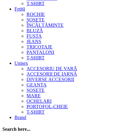
T-SHIRT
Fetiță
ROCHIE
ȘOSETE
ÎNCĂLŢĂMINTE
BLUZĂ
FUSTA
JEANS
TRICOTAJE
PANTALONI
T-SHIRT
Unisex
ACCESORIU DE VARĂ
ACCESORII DE IARNĂ
DIVERSE ACCESORII
GEANTA
ȘOSETE
MARE
OCHELARI
PORTOFOL-CHEIE
T-SHIRT
Brand
Search here...