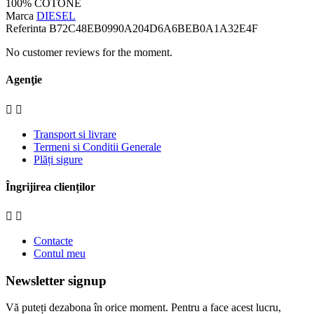
100% COTONE
Marca
DIESEL
Referinta
B72C48EB0990A204D6A6BEB0A1A32E4F
No customer reviews for the moment.
Agenţie


Transport si livrare
Termeni si Conditii Generale
Plăți sigure
Îngrijirea clienților


Contacte
Contul meu
Newsletter signup
Vă puteți dezabona în orice moment. Pentru a face acest lucru,