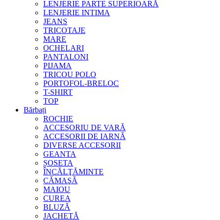
LENJERIE PARTE SUPERIOARĂ
LENJERIE INTIMA
JEANS
TRICOTAJE
MARE
OCHELARI
PANTALONI
PIJAMA
TRICOU POLO
PORTOFOL-BRELOC
T-SHIRT
TOP
Bărbați
ROCHIE
ACCESORIU DE VARĂ
ACCESORII DE IARNĂ
DIVERSE ACCESORII
GEANTA
ȘOSETA
ÎNCĂLŢĂMINTE
CĂMAŞĂ
MAIOU
CUREA
BLUZĂ
JACHETĂ