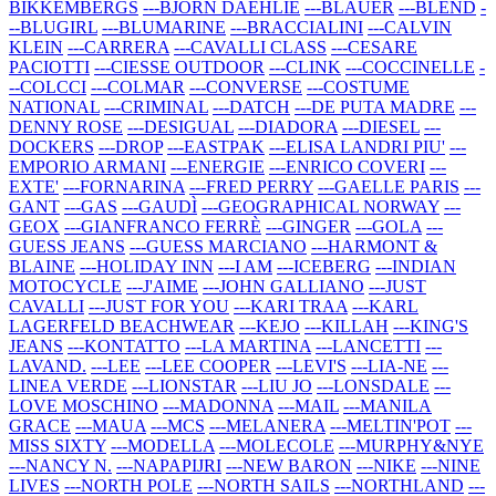
BIKKEMBERGS
---BJORN DAEHLIE
---BLAUER
---BLEND
-
--BLUGIRL
---BLUMARINE
---BRACCIALINI
---CALVIN
KLEIN
---CARRERA
---CAVALLI CLASS
---CESARE
PACIOTTI
---CIESSE OUTDOOR
---CLINK
---COCCINELLE
-
--COLCCI
---COLMAR
---CONVERSE
---COSTUME
NATIONAL
---CRIMINAL
---DATCH
---DE PUTA MADRE
---
DENNY ROSE
---DESIGUAL
---DIADORA
---DIESEL
---
DOCKERS
---DROP
---EASTPAK
---ELISA LANDRI PIU'
---
EMPORIO ARMANI
---ENERGIE
---ENRICO COVERI
---
EXTE'
---FORNARINA
---FRED PERRY
---GAELLE PARIS
---
GANT
---GAS
---GAUDÌ
---GEOGRAPHICAL NORWAY
---
GEOX
---GIANFRANCO FERRÈ
---GINGER
---GOLA
---
GUESS JEANS
---GUESS MARCIANO
---HARMONT &
BLAINE
---HOLIDAY INN
---I AM
---ICEBERG
---INDIAN
MOTOCYCLE
---J'AIME
---JOHN GALLIANO
---JUST
CAVALLI
---JUST FOR YOU
---KARI TRAA
---KARL
LAGERFELD BEACHWEAR
---KEJO
---KILLAH
---KING'S
JEANS
---KONTATTO
---LA MARTINA
---LANCETTI
---
LAVAND.
---LEE
---LEE COOPER
---LEVI'S
---LIA-NE
---
LINEA VERDE
---LIONSTAR
---LIU JO
---LONSDALE
---
LOVE MOSCHINO
---MADONNA
---MAIL
---MANILA
GRACE
---MAUA
---MCS
---MELANERA
---MELTIN'POT
---
MISS SIXTY
---MODELLA
---MOLECOLE
---MURPHY&NYE
---NANCY N.
---NAPAPIJRI
---NEW BARON
---NIKE
---NINE
LIVES
---NORTH POLE
---NORTH SAILS
---NORTHLAND
---