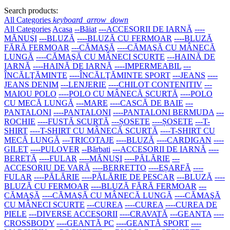
Search products:
All Categories
keyboard_arrow_down
All Categories
Acasa
--Băiat
---ACCESORII DE IARNĂ
----
MĂNUŞI
---BLUZĂ
----BLUZĂ CU FERMOAR
----BLUZĂ
FĂRĂ FERMOAR
---CĂMAŞĂ
----CĂMAŞĂ CU MÂNECĂ
LUNGĂ
----CĂMAŞĂ CU MÂNECI SCURTE
---HAINĂ DE
IARNĂ
----HAINĂ DE IARNĂ
----IMPERMEABIL
---
ÎNCĂLŢĂMINTE
----ÎNCĂLŢĂMINTE SPORT
---JEANS
----
JEANS DENIM
---LENJERIE
----CHILOT CONTENITIV
---
MAIOU POLO
----POLO CU MÂNECĂ SCURTĂ
----POLO
CU MECĂ LUNGĂ
---MARE
----CASCĂ DE BAIE
---
PANTALONI
----PANTALONI
----PANTALONI BERMUDA
---
ROCHIE
----FUSTĂ SCURTĂ
---ȘOSETE
----ȘOSETE
---T-
SHIRT
----T-SHIRT CU MÂNECĂ SCURTĂ
----T-SHIRT CU
MECĂ LUNGĂ
---TRICOTAJE
----BLUZĂ
----CARDIGAN
----
GILET
----PULOVER
--Bărbati
---ACCESORII DE IARNĂ
----
BERETĂ
----FULAR
----MĂNUŞI
----PĂLĂRIE
---
ACCESORIU DE VARĂ
----BERRETTO
----EȘARFĂ
----
FULAR
----PĂLĂRIE
----PĂLĂRIE DE PESCAR
---BLUZĂ
----
BLUZĂ CU FERMOAR
----BLUZĂ FĂRĂ FERMOAR
---
CĂMAŞĂ
----CĂMAŞĂ CU MÂNECĂ LUNGĂ
----CĂMAŞĂ
CU MÂNECI SCURTE
---CUREA
----CUREA
----CUREA DE
PIELE
---DIVERSE ACCESORII
----CRAVATĂ
---GEANTA
----
CROSSBODY
----GEANTĂ PC
----GEANTĂ SPORT
----