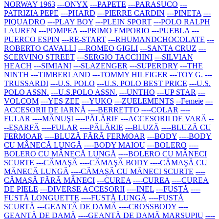
NORWAY 1963
---ONYX
---PAPETE
---PARASUCO
---
PATRIZIA PEPE
---PHARD
---PIERRE CARDIN
---PINETA
---
PIQUADRO
---PLAY BOY
---PLEIN SPORT
---POLO RALPH
LAUREN
---POMPEA
---PRIMO EMPORIO
---PUEBLA
---
PUERCO ESPIN
---RE-START
---RHUMANDCHOCOLATE
---
ROBERTO CAVALLI
---ROMEO GIGLI
---SANTA CRUZ
---
SCERVINO STREET
---SERGIO TACCHINI
---SILVIAN
HEACH
---SIMIANI
---SLAZENGER
---SUPERDRY
---THE
NINTH
---TIMBERLAND
---TOMMY HILFIGER
---TOY G.
---
TRUSSARDI
---U.S. POLO
---U.S. POLO BEST PRICE
---U.S.
POLO ASSN.
---U.S.POLO ASSN.
---UNTHO
---UP STAR
---
VOLCOM
---YES ZEE
---YUKO
---ZUELEMENTS
--Femeie
---
ACCESORII DE IARNĂ
----BERRETTO
----COLAR
----
FULAR
----MĂNUŞI
----PĂLĂRIE
---ACCESORII DE VARĂ
--
--EȘARFĂ
----FULAR
----PĂLĂRIE
---BLUZĂ
----BLUZĂ CU
FERMOAR
----BLUZĂ FĂRĂ FERMOAR
---BODY
----BODY
CU MÂNECĂ LUNGĂ
----BODY MAIOU
---BOLERO
----
BOLERO CU MÂNECĂ LUNGĂ
----BOLERO CU MÂNECI
SCURTE
---CĂMAŞĂ
----CĂMAŞĂ BODY
----CĂMAŞĂ CU
MÂNECĂ LUNGĂ
----CĂMAŞĂ CU MÂNECI SCURTE
----
CĂMAŞĂ FĂRĂ MÂNECI
---CUREA
----CUREA
----CUREA
DE PIELE
---DIVERSE ACCESORII
----INEL
---FUSTĂ
----
FUSTĂ LONGUETTE
----FUSTĂ LUNGĂ
----FUSTĂ
SCURTĂ
---GEANTĂ DE DAMĂ
----CROSSBODY
----
GEANTĂ DE DAMĂ
----GEANTĂ DE DAMĂ MARSUPIU
----