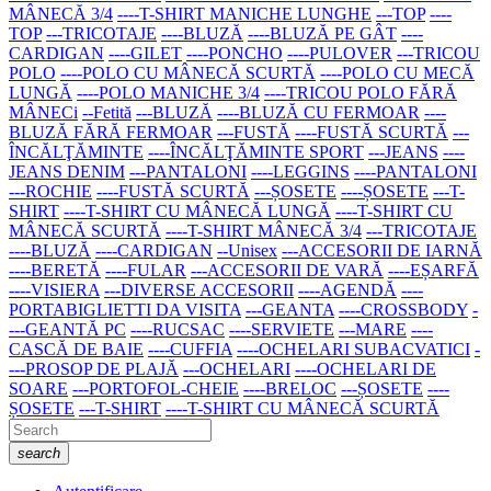
MÂNECĂ 3/4
----T-SHIRT MANICHE LUNGHE
---TOP
----
TOP
---TRICOTAJE
----BLUZĂ
----BLUZĂ PE GÂT
----
CARDIGAN
----GILET
----PONCHO
----PULOVER
---TRICOU
POLO
----POLO CU MÂNECĂ SCURTĂ
----POLO CU MECĂ
LUNGĂ
----POLO MANICHE 3/4
----TRICOU POLO FĂRĂ
MÂNECi
--Fetită
---BLUZĂ
----BLUZĂ CU FERMOAR
----
BLUZĂ FĂRĂ FERMOAR
---FUSTĂ
----FUSTĂ SCURTĂ
---
ÎNCĂLŢĂMINTE
----ÎNCĂLŢĂMINTE SPORT
---JEANS
----
JEANS DENIM
---PANTALONI
----LEGGINS
----PANTALONI
---ROCHIE
----FUSTĂ SCURTĂ
---ȘOSETE
----ȘOSETE
---T-
SHIRT
----T-SHIRT CU MÂNECĂ LUNGĂ
----T-SHIRT CU
MÂNECĂ SCURTĂ
----T-SHIRT MÂNECĂ 3/4
---TRICOTAJE
----BLUZĂ
----CARDIGAN
--Unisex
---ACCESORII DE IARNĂ
----BERETĂ
----FULAR
---ACCESORII DE VARĂ
----EȘARFĂ
----VISIERA
---DIVERSE ACCESORII
----AGENDĂ
----
PORTABIGLIETTI DA VISITA
---GEANTA
----CROSSBODY
-
---GEANTĂ PC
----RUCSAC
----SERVIETE
---MARE
----
CASCĂ DE BAIE
----CUFFIA
----OCHELARI SUBACVATICI
-
---PROSOP DE PLAJĂ
---OCHELARI
----OCHELARI DE
SOARE
---PORTOFOL-CHEIE
----BRELOC
---ȘOSETE
----
ȘOSETE
---T-SHIRT
----T-SHIRT CU MÂNECĂ SCURTĂ
search