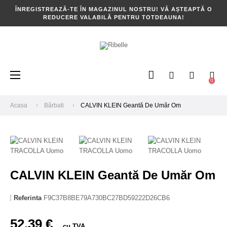
ÎNREGISTREAZĂ-TE ÎN MAGAZINUL NOSTRU! VĂ AȘTEAPTĂ O
REDUCERE VALABILĂ PENTRU TOTDEAUNA!
Toggle
☰
0
navigation
Acasa
Bărbati
CALVIN KLEIN Geantă De Umăr Om
CALVIN KLEIN Geantă De Umăr Om
Referinta
F9C37B8BE79A730BC27BD59222D26CB6
52,39 €
cu TVA