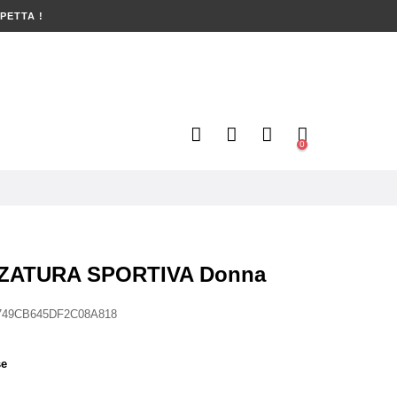
PETTA !
0
ZATURA SPORTIVA Donna
749CB645DF2C08A818
se