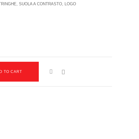
TRINGHE, SUOLA A CONTRASTO, LOGO

D TO CART