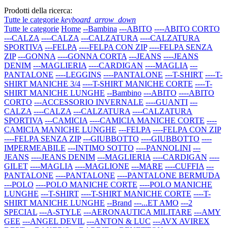
Prodotti della ricerca:
Tutte le categorie
keyboard_arrow_down
Tutte le categorie
Home
--Bambina
---ABITO
----ABITO CORTO
---CALZA
----CALZA
---CALZATURA
----CALZATURA
SPORTIVA
---FELPA
----FELPA CON ZIP
----FELPA SENZA
ZIP
---GONNA
----GONNA CORTA
---JEANS
----JEANS
DENIM
---MAGLIERIA
----CARDIGAN
----MAGLIA
---
PANTALONE
----LEGGINS
----PANTALONE
---T-SHIRT
----T-
SHIRT MANICHE 3/4
----T-SHIRT MANICHE CORTE
----T-
SHIRT MANICHE LUNGHE
--Bambino
---ABITO
----ABITO
CORTO
---ACCESSORIO INVERNALE
----GUANTI
---
CALZA
----CALZA
---CALZATURA
----CALZATURA
SPORTIVA
---CAMICIA
----CAMICIA MANICHE CORTE
----
CAMICIA MANICHE LUNGHE
---FELPA
----FELPA CON ZIP
----FELPA SENZA ZIP
---GIUBBOTTO
----GIUBBOTTO
----
IMPERMEABILE
---INTIMO SOTTO
----PANNOLINI
---
JEANS
----JEANS DENIM
---MAGLIERIA
----CARDIGAN
----
GILET
----MAGLIA
----MAGLIONE
---MARE
----CUFFIA
---
PANTALONE
----PANTALONE
----PANTALONE BERMUDA
---POLO
----POLO MANICHE CORTE
----POLO MANICHE
LUNGHE
---T-SHIRT
----T-SHIRT MANICHE CORTE
----T-
SHIRT MANICHE LUNGHE
--Brand
---...ET AMO
---2
SPECIAL
---A-STYLE
---AERONAUTICA MILITARE
---AMY
GEE
---ANGEL DEVIL
---ANTON & LUC
---AVX AVIREX