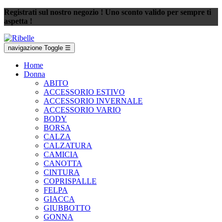
Registrati sul nostro negozio ! Uno sconto valido per sempre ti
aspetta !
navigazione Toggle
☰
Home
Donna
ABITO
ACCESSORIO ESTIVO
ACCESSORIO INVERNALE
ACCESSORIO VARIO
BODY
BORSA
CALZA
CALZATURA
CAMICIA
CANOTTA
CINTURA
COPRISPALLE
FELPA
GIACCA
GIUBBOTTO
GONNA