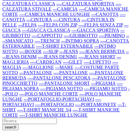
CALZATURA CLASSICA
----CALZATURA SPORTIVA
----
CALZATURA STIVALE
---CAMICIA
----CAMICIA MANICHE
CORTE
----CAMICIA MANICHE LUNGHE
---CANOTTA
----
CANOTTA
---CINTURA
----CINTURA
----CINTURA IN
PELLE
---FELPA
----FELPA CON ZIP
----FELPA SENZA ZIP
---
GIACCA
----GIACCA CLASSICA
----GIACCA SPORTIVA
---
GIUBBOTTO
----CAPPOTTO
----GIUBBOTTO
----PIUMINO
--
--SMANICATO
----TRENCH
---INTIMO SOPRA
----CANOTTA
ESTERNABILE
----T-SHIRT ESTERNABILE
---INTIMO
SOTTO
----BOXER
----SLIP
---JEANS
----JEANS BERMUDA
--
--JEANS DENIM
----JEANS DENIM1
----JEANS SHORT
---
MAGLIERIA
----CARDIGAN
----GILET
----LUPETTO
----
MAGLIA
----MAGLIONE
---MARE
----COSTUME PARTE
SOTTO
---PANTALONE
----PANTALONE
----PANTALONE
BERMUDA
----PANTALONE PESCATORA
----PANTALONE
PINOCCHIETTO
----PANTALONE SHORT
---PIGIAMA
----
PIGIAMA SOPRA
----PIGIAMA SOTTO
----PIGIAMO SOTTO
-
--POLO
----POLO MANICHE CORTE
----POLO MANICHE
LUNGHE
---PORTAFOGLIO-PORTACHIAVI
----
PORTACHIAVI
----PORTAFOGLIO
----PORTAMONETE
---T-
SHIRT
----T-SHIRT MANICHE 3/4
----T-SHIRT MANICHE
CORTE
----T-SHIRT MANICHE LUNGHE
search