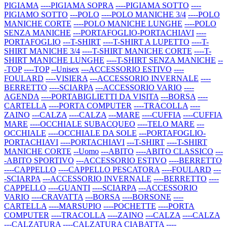
PIGIAMA
----PIGIAMA SOPRA
----PIGIAMA SOTTO
----
PIGIAMO SOTTO
---POLO
----POLO MANICHE 3/4
----POLO
MANICHE CORTE
----POLO MANICHE LUNGHE
----POLO
SENZA MANICHE
---PORTAFOGLIO-PORTACHIAVI
----
PORTAFOGLIO
---T-SHIRT
----T-SHIRT A LUPETTO
----T-
SHIRT MANICHE 3/4
----T-SHIRT MANICHE CORTE
----T-
SHIRT MANICHE LUNGHE
----T-SHIRT SENZA MANICHE
--
-TOP
----TOP
--Unisex
---ACCESSORIO ESTIVO
----
FOULARD
----VISIERA
---ACCESSORIO INVERNALE
----
BERRETTO
----SCIARPA
---ACCESSORIO VARIO
----
AGENDA
----PORTABIGLIETTI DA VISITA
---BORSA
----
CARTELLA
----PORTA COMPUTER
----TRACOLLA
----
ZAINO
---CALZA
----CALZA
---MARE
----CUFFIA
----CUFFIA
MARE
----OCCHIALE SUBACQUEO
----TELO MARE
---
OCCHIALE
----OCCHIALE DA SOLE
---PORTAFOGLIO-
PORTACHIAVI
----PORTACHIAVI
---T-SHIRT
----T-SHIRT
MANICHE CORTE
--Uomo
---ABITO
----ABITO CLASSICO
---
-ABITO SPORTIVO
---ACCESSORIO ESTIVO
----BERRETTO
----CAPPELLO
----CAPPELLO PESCATORA
----FOULARD
---
-SCIARPA
---ACCESSORIO INVERNALE
----BERRETTO
----
CAPPELLO
----GUANTI
----SCIARPA
---ACCESSORIO
VARIO
----CRAVATTA
---BORSA
----BORSONE
----
CARTELLA
----MARSUPIO
----POCHETTE
----PORTA
COMPUTER
----TRACOLLA
----ZAINO
---CALZA
----CALZA
---CALZATURA
----CALZATURA CIABATTA
----