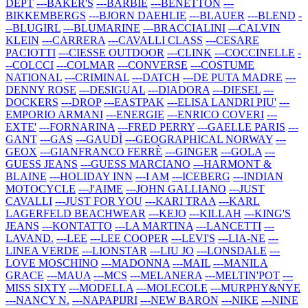
DEPT
---BAKER'S
---BARBIE
---BENETTON
---
BIKKEMBERGS
---BJORN DAEHLIE
---BLAUER
---BLEND
-
--BLUGIRL
---BLUMARINE
---BRACCIALINI
---CALVIN
KLEIN
---CARRERA
---CAVALLI CLASS
---CESARE
PACIOTTI
---CIESSE OUTDOOR
---CLINK
---COCCINELLE
-
--COLCCI
---COLMAR
---CONVERSE
---COSTUME
NATIONAL
---CRIMINAL
---DATCH
---DE PUTA MADRE
---
DENNY ROSE
---DESIGUAL
---DIADORA
---DIESEL
---
DOCKERS
---DROP
---EASTPAK
---ELISA LANDRI PIU'
---
EMPORIO ARMANI
---ENERGIE
---ENRICO COVERI
---
EXTE'
---FORNARINA
---FRED PERRY
---GAELLE PARIS
---
GANT
---GAS
---GAUDÌ
---GEOGRAPHICAL NORWAY
---
GEOX
---GIANFRANCO FERRÈ
---GINGER
---GOLA
---
GUESS JEANS
---GUESS MARCIANO
---HARMONT &
BLAINE
---HOLIDAY INN
---I AM
---ICEBERG
---INDIAN
MOTOCYCLE
---J'AIME
---JOHN GALLIANO
---JUST
CAVALLI
---JUST FOR YOU
---KARI TRAA
---KARL
LAGERFELD BEACHWEAR
---KEJO
---KILLAH
---KING'S
JEANS
---KONTATTO
---LA MARTINA
---LANCETTI
---
LAVAND.
---LEE
---LEE COOPER
---LEVI'S
---LIA-NE
---
LINEA VERDE
---LIONSTAR
---LIU JO
---LONSDALE
---
LOVE MOSCHINO
---MADONNA
---MAIL
---MANILA
GRACE
---MAUA
---MCS
---MELANERA
---MELTIN'POT
---
MISS SIXTY
---MODELLA
---MOLECOLE
---MURPHY&NYE
---NANCY N.
---NAPAPIJRI
---NEW BARON
---NIKE
---NINE