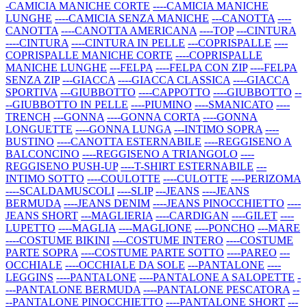
-CAMICIA MANICHE CORTE
----CAMICIA MANICHE
LUNGHE
----CAMICIA SENZA MANICHE
---CANOTTA
----
CANOTTA
----CANOTTA AMERICANA
----TOP
---CINTURA
----CINTURA
----CINTURA IN PELLE
---COPRISPALLE
----
COPRISPALLE MANICHE CORTE
----COPRISPALLE
MANICHE LUNGHE
---FELPA
----FELPA CON ZIP
----FELPA
SENZA ZIP
---GIACCA
----GIACCA CLASSICA
----GIACCA
SPORTIVA
---GIUBBOTTO
----CAPPOTTO
----GIUBBOTTO
--
--GIUBBOTTO IN PELLE
----PIUMINO
----SMANICATO
----
TRENCH
---GONNA
----GONNA CORTA
----GONNA
LONGUETTE
----GONNA LUNGA
---INTIMO SOPRA
----
BUSTINO
----CANOTTA ESTERNABILE
----REGGISENO A
BALCONCINO
----REGGISENO A TRIANGOLO
----
REGGISENO PUSH-UP
----T-SHIRT ESTERNABILE
---
INTIMO SOTTO
----COULOTTE
----CULOTTE
----PERIZOMA
----SCALDAMUSCOLI
----SLIP
---JEANS
----JEANS
BERMUDA
----JEANS DENIM
----JEANS PINOCCHIETTO
----
JEANS SHORT
---MAGLIERIA
----CARDIGAN
----GILET
----
LUPETTO
----MAGLIA
----MAGLIONE
----PONCHO
---MARE
----COSTUME BIKINI
----COSTUME INTERO
----COSTUME
PARTE SOPRA
----COSTUME PARTE SOTTO
----PAREO
---
OCCHIALE
----OCCHIALE DA SOLE
---PANTALONE
----
LEGGINS
----PANTALONE
----PANTALONE A SALOPETTE
-
---PANTALONE BERMUDA
----PANTALONE PESCATORA
--
--PANTALONE PINOCCHIETTO
----PANTALONE SHORT
---