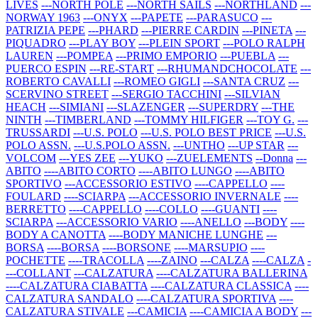
LIVES
---NORTH POLE
---NORTH SAILS
---NORTHLAND
---
NORWAY 1963
---ONYX
---PAPETE
---PARASUCO
---
PATRIZIA PEPE
---PHARD
---PIERRE CARDIN
---PINETA
---
PIQUADRO
---PLAY BOY
---PLEIN SPORT
---POLO RALPH
LAUREN
---POMPEA
---PRIMO EMPORIO
---PUEBLA
---
PUERCO ESPIN
---RE-START
---RHUMANDCHOCOLATE
---
ROBERTO CAVALLI
---ROMEO GIGLI
---SANTA CRUZ
---
SCERVINO STREET
---SERGIO TACCHINI
---SILVIAN
HEACH
---SIMIANI
---SLAZENGER
---SUPERDRY
---THE
NINTH
---TIMBERLAND
---TOMMY HILFIGER
---TOY G.
---
TRUSSARDI
---U.S. POLO
---U.S. POLO BEST PRICE
---U.S.
POLO ASSN.
---U.S.POLO ASSN.
---UNTHO
---UP STAR
---
VOLCOM
---YES ZEE
---YUKO
---ZUELEMENTS
--Donna
---
ABITO
----ABITO CORTO
----ABITO LUNGO
----ABITO
SPORTIVO
---ACCESSORIO ESTIVO
----CAPPELLO
----
FOULARD
----SCIARPA
---ACCESSORIO INVERNALE
----
BERRETTO
----CAPPELLO
----COLLO
----GUANTI
----
SCIARPA
---ACCESSORIO VARIO
----ANELLO
---BODY
----
BODY A CANOTTA
----BODY MANICHE LUNGHE
---
BORSA
----BORSA
----BORSONE
----MARSUPIO
----
POCHETTE
----TRACOLLA
----ZAINO
---CALZA
----CALZA
-
---COLLANT
---CALZATURA
----CALZATURA BALLERINA
----CALZATURA CIABATTA
----CALZATURA CLASSICA
----
CALZATURA SANDALO
----CALZATURA SPORTIVA
----
CALZATURA STIVALE
---CAMICIA
----CAMICIA A BODY
---