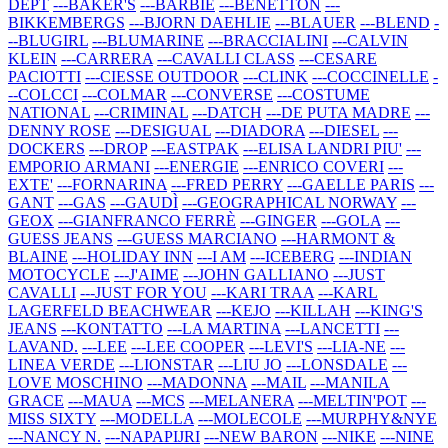
DEPT
---BAKER'S
---BARBIE
---BENETTON
---
BIKKEMBERGS
---BJORN DAEHLIE
---BLAUER
---BLEND
-
--BLUGIRL
---BLUMARINE
---BRACCIALINI
---CALVIN
KLEIN
---CARRERA
---CAVALLI CLASS
---CESARE
PACIOTTI
---CIESSE OUTDOOR
---CLINK
---COCCINELLE
-
--COLCCI
---COLMAR
---CONVERSE
---COSTUME
NATIONAL
---CRIMINAL
---DATCH
---DE PUTA MADRE
---
DENNY ROSE
---DESIGUAL
---DIADORA
---DIESEL
---
DOCKERS
---DROP
---EASTPAK
---ELISA LANDRI PIU'
---
EMPORIO ARMANI
---ENERGIE
---ENRICO COVERI
---
EXTE'
---FORNARINA
---FRED PERRY
---GAELLE PARIS
---
GANT
---GAS
---GAUDÌ
---GEOGRAPHICAL NORWAY
---
GEOX
---GIANFRANCO FERRÈ
---GINGER
---GOLA
---
GUESS JEANS
---GUESS MARCIANO
---HARMONT &
BLAINE
---HOLIDAY INN
---I AM
---ICEBERG
---INDIAN
MOTOCYCLE
---J'AIME
---JOHN GALLIANO
---JUST
CAVALLI
---JUST FOR YOU
---KARI TRAA
---KARL
LAGERFELD BEACHWEAR
---KEJO
---KILLAH
---KING'S
JEANS
---KONTATTO
---LA MARTINA
---LANCETTI
---
LAVAND.
---LEE
---LEE COOPER
---LEVI'S
---LIA-NE
---
LINEA VERDE
---LIONSTAR
---LIU JO
---LONSDALE
---
LOVE MOSCHINO
---MADONNA
---MAIL
---MANILA
GRACE
---MAUA
---MCS
---MELANERA
---MELTIN'POT
---
MISS SIXTY
---MODELLA
---MOLECOLE
---MURPHY&NYE
---NANCY N.
---NAPAPIJRI
---NEW BARON
---NIKE
---NINE