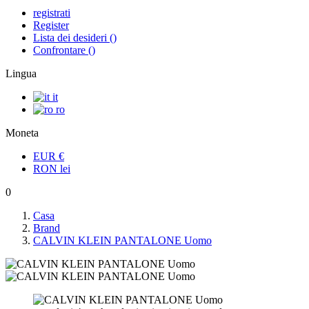
registrati
Register
Lista dei desideri
(
)
Confrontare
(
)
Lingua
it
ro
Moneta
EUR
€
RON
lei
0
Casa
Brand
CALVIN KLEIN PANTALONE Uomo