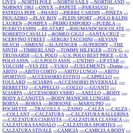
LIVES
---NORTH POLE
---NORTH SAILS
---NORTHLAND
---
NORWAY 1963
---ONYX
---PAPETE
---PARASUCO
---
PATRIZIA PEPE
---PHARD
---PIERRE CARDIN
---PINETA
---
PIQUADRO
---PLAY BOY
---PLEIN SPORT
---POLO RALPH
LAUREN
---POMPEA
---PRIMO EMPORIO
---PUEBLA
---
PUERCO ESPIN
---RE-START
---RHUMANDCHOCOLATE
---
ROBERTO CAVALLI
---ROMEO GIGLI
---SANTA CRUZ
---
SCERVINO STREET
---SERGIO TACCHINI
---SILVIAN
HEACH
---SIMIANI
---SLAZENGER
---SUPERDRY
---THE
NINTH
---TIMBERLAND
---TOMMY HILFIGER
---TOY G.
---
TRUSSARDI
---U.S. POLO
---U.S. POLO BEST PRICE
---U.S.
POLO ASSN.
---U.S.POLO ASSN.
---UNTHO
---UP STAR
---
VOLCOM
---YES ZEE
---YUKO
---ZUELEMENTS
--Donna
---
ABITO
----ABITO CORTO
----ABITO LUNGO
----ABITO
SPORTIVO
---ACCESSORIO ESTIVO
----CAPPELLO
----
FOULARD
----SCIARPA
---ACCESSORIO INVERNALE
----
BERRETTO
----CAPPELLO
----COLLO
----GUANTI
----
SCIARPA
---ACCESSORIO VARIO
----ANELLO
---BODY
----
BODY A CANOTTA
----BODY MANICHE LUNGHE
---
BORSA
----BORSA
----BORSONE
----MARSUPIO
----
POCHETTE
----TRACOLLA
----ZAINO
---CALZA
----CALZA
-
---COLLANT
---CALZATURA
----CALZATURA BALLERINA
----CALZATURA CIABATTA
----CALZATURA CLASSICA
----
CALZATURA SANDALO
----CALZATURA SPORTIVA
----
CALZATURA STIVALE
---CAMICIA
----CAMICIA A BODY
---