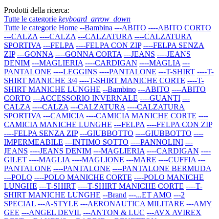
Prodotti della ricerca:
Tutte le categorie
keyboard_arrow_down
Tutte le categorie
Home
--Bambina
---ABITO
----ABITO CORTO
---CALZA
----CALZA
---CALZATURA
----CALZATURA
SPORTIVA
---FELPA
----FELPA CON ZIP
----FELPA SENZA
ZIP
---GONNA
----GONNA CORTA
---JEANS
----JEANS
DENIM
---MAGLIERIA
----CARDIGAN
----MAGLIA
---
PANTALONE
----LEGGINS
----PANTALONE
---T-SHIRT
----T-
SHIRT MANICHE 3/4
----T-SHIRT MANICHE CORTE
----T-
SHIRT MANICHE LUNGHE
--Bambino
---ABITO
----ABITO
CORTO
---ACCESSORIO INVERNALE
----GUANTI
---
CALZA
----CALZA
---CALZATURA
----CALZATURA
SPORTIVA
---CAMICIA
----CAMICIA MANICHE CORTE
----
CAMICIA MANICHE LUNGHE
---FELPA
----FELPA CON ZIP
----FELPA SENZA ZIP
---GIUBBOTTO
----GIUBBOTTO
----
IMPERMEABILE
---INTIMO SOTTO
----PANNOLINI
---
JEANS
----JEANS DENIM
---MAGLIERIA
----CARDIGAN
----
GILET
----MAGLIA
----MAGLIONE
---MARE
----CUFFIA
---
PANTALONE
----PANTALONE
----PANTALONE BERMUDA
---POLO
----POLO MANICHE CORTE
----POLO MANICHE
LUNGHE
---T-SHIRT
----T-SHIRT MANICHE CORTE
----T-
SHIRT MANICHE LUNGHE
--Brand
---...ET AMO
---2
SPECIAL
---A-STYLE
---AERONAUTICA MILITARE
---AMY
GEE
---ANGEL DEVIL
---ANTON & LUC
---AVX AVIREX