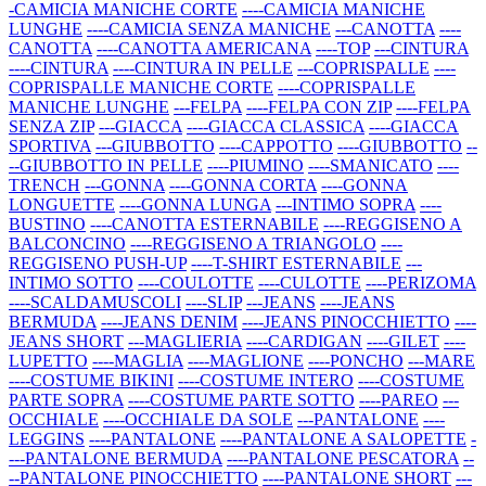
-CAMICIA MANICHE CORTE
----CAMICIA MANICHE
LUNGHE
----CAMICIA SENZA MANICHE
---CANOTTA
----
CANOTTA
----CANOTTA AMERICANA
----TOP
---CINTURA
----CINTURA
----CINTURA IN PELLE
---COPRISPALLE
----
COPRISPALLE MANICHE CORTE
----COPRISPALLE
MANICHE LUNGHE
---FELPA
----FELPA CON ZIP
----FELPA
SENZA ZIP
---GIACCA
----GIACCA CLASSICA
----GIACCA
SPORTIVA
---GIUBBOTTO
----CAPPOTTO
----GIUBBOTTO
--
--GIUBBOTTO IN PELLE
----PIUMINO
----SMANICATO
----
TRENCH
---GONNA
----GONNA CORTA
----GONNA
LONGUETTE
----GONNA LUNGA
---INTIMO SOPRA
----
BUSTINO
----CANOTTA ESTERNABILE
----REGGISENO A
BALCONCINO
----REGGISENO A TRIANGOLO
----
REGGISENO PUSH-UP
----T-SHIRT ESTERNABILE
---
INTIMO SOTTO
----COULOTTE
----CULOTTE
----PERIZOMA
----SCALDAMUSCOLI
----SLIP
---JEANS
----JEANS
BERMUDA
----JEANS DENIM
----JEANS PINOCCHIETTO
----
JEANS SHORT
---MAGLIERIA
----CARDIGAN
----GILET
----
LUPETTO
----MAGLIA
----MAGLIONE
----PONCHO
---MARE
----COSTUME BIKINI
----COSTUME INTERO
----COSTUME
PARTE SOPRA
----COSTUME PARTE SOTTO
----PAREO
---
OCCHIALE
----OCCHIALE DA SOLE
---PANTALONE
----
LEGGINS
----PANTALONE
----PANTALONE A SALOPETTE
-
---PANTALONE BERMUDA
----PANTALONE PESCATORA
--
--PANTALONE PINOCCHIETTO
----PANTALONE SHORT
---