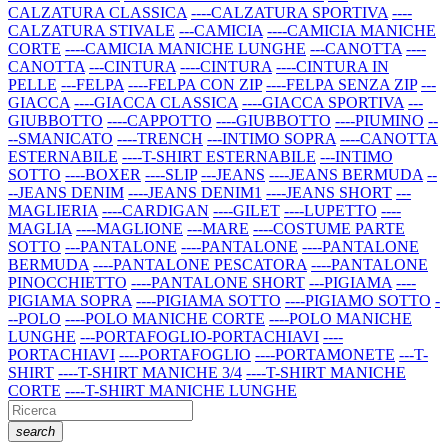
CALZATURA CLASSICA
----CALZATURA SPORTIVA
----
CALZATURA STIVALE
---CAMICIA
----CAMICIA MANICHE
CORTE
----CAMICIA MANICHE LUNGHE
---CANOTTA
----
CANOTTA
---CINTURA
----CINTURA
----CINTURA IN
PELLE
---FELPA
----FELPA CON ZIP
----FELPA SENZA ZIP
---
GIACCA
----GIACCA CLASSICA
----GIACCA SPORTIVA
---
GIUBBOTTO
----CAPPOTTO
----GIUBBOTTO
----PIUMINO
--
--SMANICATO
----TRENCH
---INTIMO SOPRA
----CANOTTA
ESTERNABILE
----T-SHIRT ESTERNABILE
---INTIMO
SOTTO
----BOXER
----SLIP
---JEANS
----JEANS BERMUDA
--
--JEANS DENIM
----JEANS DENIM1
----JEANS SHORT
---
MAGLIERIA
----CARDIGAN
----GILET
----LUPETTO
----
MAGLIA
----MAGLIONE
---MARE
----COSTUME PARTE
SOTTO
---PANTALONE
----PANTALONE
----PANTALONE
BERMUDA
----PANTALONE PESCATORA
----PANTALONE
PINOCCHIETTO
----PANTALONE SHORT
---PIGIAMA
----
PIGIAMA SOPRA
----PIGIAMA SOTTO
----PIGIAMO SOTTO
-
--POLO
----POLO MANICHE CORTE
----POLO MANICHE
LUNGHE
---PORTAFOGLIO-PORTACHIAVI
----
PORTACHIAVI
----PORTAFOGLIO
----PORTAMONETE
---T-
SHIRT
----T-SHIRT MANICHE 3/4
----T-SHIRT MANICHE
CORTE
----T-SHIRT MANICHE LUNGHE
search