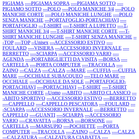
PIGIAMA
----PIGIAMA SOPRA
----PIGIAMA SOTTO
----
PIGIAMO SOTTO
---POLO
----POLO MANICHE 3/4
----POLO
MANICHE CORTE
----POLO MANICHE LUNGHE
----POLO
SENZA MANICHE
---PORTAFOGLIO-PORTACHIAVI
----
PORTAFOGLIO
---T-SHIRT
----T-SHIRT A LUPETTO
----T-
SHIRT MANICHE 3/4
----T-SHIRT MANICHE CORTE
----T-
SHIRT MANICHE LUNGHE
----T-SHIRT SENZA MANICHE
--
-TOP
----TOP
--Unisex
---ACCESSORIO ESTIVO
----
FOULARD
----VISIERA
---ACCESSORIO INVERNALE
----
BERRETTO
----SCIARPA
---ACCESSORIO VARIO
----
AGENDA
----PORTABIGLIETTI DA VISITA
---BORSA
----
CARTELLA
----PORTA COMPUTER
----TRACOLLA
----
ZAINO
---CALZA
----CALZA
---MARE
----CUFFIA
----CUFFIA
MARE
----OCCHIALE SUBACQUEO
----TELO MARE
---
OCCHIALE
----OCCHIALE DA SOLE
---PORTAFOGLIO-
PORTACHIAVI
----PORTACHIAVI
---T-SHIRT
----T-SHIRT
MANICHE CORTE
--Uomo
---ABITO
----ABITO CLASSICO
---
-ABITO SPORTIVO
---ACCESSORIO ESTIVO
----BERRETTO
----CAPPELLO
----CAPPELLO PESCATORA
----FOULARD
---
-SCIARPA
---ACCESSORIO INVERNALE
----BERRETTO
----
CAPPELLO
----GUANTI
----SCIARPA
---ACCESSORIO
VARIO
----CRAVATTA
---BORSA
----BORSONE
----
CARTELLA
----MARSUPIO
----POCHETTE
----PORTA
COMPUTER
----TRACOLLA
----ZAINO
---CALZA
----CALZA
---CALZATURA
----CALZATURA CIABATTA
----