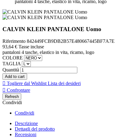
pantaloni 4 tasche, elastico in vita, ricamo, logo
CALVIN KLEIN PANTALONE Uomo
Riferimento
842449FCB9DB2B57E480667445BF7A7E
93,64 €
Tasse incluse
pantaloni 4 tasche, elastico in vita, ricamo, logo
COLORE
TAGLIA
Quantità
Add to cart

Togliere dal Wishlist
Lista dei desideri

Confrontare
Condividi
Condividi
Descrizione
Dettagli del prodotto
Recensioni