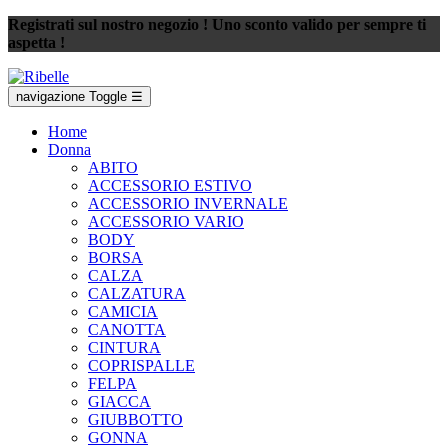
Registrati sul nostro negozio ! Uno sconto valido per sempre ti
aspetta !
navigazione Toggle
☰
Home
Donna
ABITO
ACCESSORIO ESTIVO
ACCESSORIO INVERNALE
ACCESSORIO VARIO
BODY
BORSA
CALZA
CALZATURA
CAMICIA
CANOTTA
CINTURA
COPRISPALLE
FELPA
GIACCA
GIUBBOTTO
GONNA