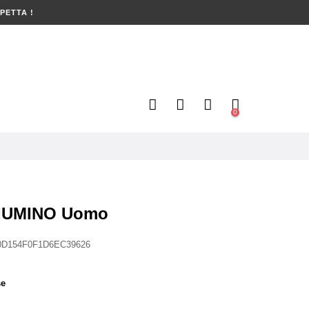
PETTA !
0
PIUMINO Uomo
0D154F0F1D6EC39626
se