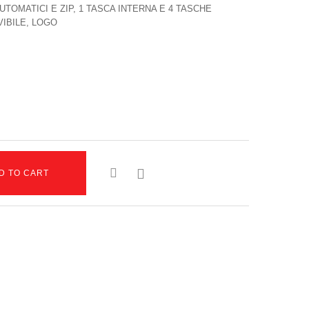
TOMATICI E ZIP, 1 TASCA INTERNA E 4 TASCHE
IBILE, LOGO

D TO CART