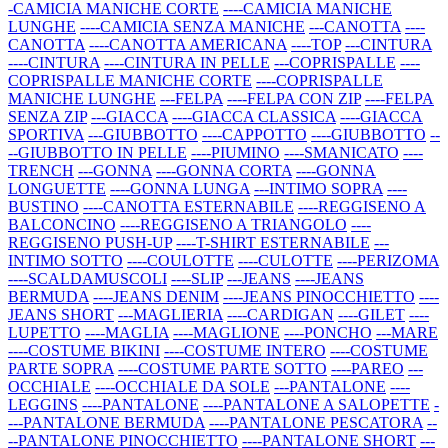
-CAMICIA MANICHE CORTE
----CAMICIA MANICHE
LUNGHE
----CAMICIA SENZA MANICHE
---CANOTTA
----
CANOTTA
----CANOTTA AMERICANA
----TOP
---CINTURA
----CINTURA
----CINTURA IN PELLE
---COPRISPALLE
----
COPRISPALLE MANICHE CORTE
----COPRISPALLE
MANICHE LUNGHE
---FELPA
----FELPA CON ZIP
----FELPA
SENZA ZIP
---GIACCA
----GIACCA CLASSICA
----GIACCA
SPORTIVA
---GIUBBOTTO
----CAPPOTTO
----GIUBBOTTO
--
--GIUBBOTTO IN PELLE
----PIUMINO
----SMANICATO
----
TRENCH
---GONNA
----GONNA CORTA
----GONNA
LONGUETTE
----GONNA LUNGA
---INTIMO SOPRA
----
BUSTINO
----CANOTTA ESTERNABILE
----REGGISENO A
BALCONCINO
----REGGISENO A TRIANGOLO
----
REGGISENO PUSH-UP
----T-SHIRT ESTERNABILE
---
INTIMO SOTTO
----COULOTTE
----CULOTTE
----PERIZOMA
----SCALDAMUSCOLI
----SLIP
---JEANS
----JEANS
BERMUDA
----JEANS DENIM
----JEANS PINOCCHIETTO
----
JEANS SHORT
---MAGLIERIA
----CARDIGAN
----GILET
----
LUPETTO
----MAGLIA
----MAGLIONE
----PONCHO
---MARE
----COSTUME BIKINI
----COSTUME INTERO
----COSTUME
PARTE SOPRA
----COSTUME PARTE SOTTO
----PAREO
---
OCCHIALE
----OCCHIALE DA SOLE
---PANTALONE
----
LEGGINS
----PANTALONE
----PANTALONE A SALOPETTE
-
---PANTALONE BERMUDA
----PANTALONE PESCATORA
--
--PANTALONE PINOCCHIETTO
----PANTALONE SHORT
---