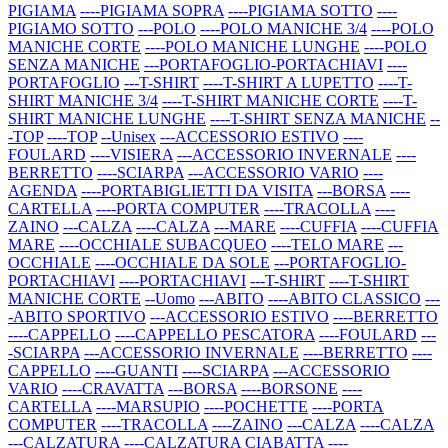
PIGIAMA
----PIGIAMA SOPRA
----PIGIAMA SOTTO
----
PIGIAMO SOTTO
---POLO
----POLO MANICHE 3/4
----POLO
MANICHE CORTE
----POLO MANICHE LUNGHE
----POLO
SENZA MANICHE
---PORTAFOGLIO-PORTACHIAVI
----
PORTAFOGLIO
---T-SHIRT
----T-SHIRT A LUPETTO
----T-
SHIRT MANICHE 3/4
----T-SHIRT MANICHE CORTE
----T-
SHIRT MANICHE LUNGHE
----T-SHIRT SENZA MANICHE
--
-TOP
----TOP
--Unisex
---ACCESSORIO ESTIVO
----
FOULARD
----VISIERA
---ACCESSORIO INVERNALE
----
BERRETTO
----SCIARPA
---ACCESSORIO VARIO
----
AGENDA
----PORTABIGLIETTI DA VISITA
---BORSA
----
CARTELLA
----PORTA COMPUTER
----TRACOLLA
----
ZAINO
---CALZA
----CALZA
---MARE
----CUFFIA
----CUFFIA
MARE
----OCCHIALE SUBACQUEO
----TELO MARE
---
OCCHIALE
----OCCHIALE DA SOLE
---PORTAFOGLIO-
PORTACHIAVI
----PORTACHIAVI
---T-SHIRT
----T-SHIRT
MANICHE CORTE
--Uomo
---ABITO
----ABITO CLASSICO
---
-ABITO SPORTIVO
---ACCESSORIO ESTIVO
----BERRETTO
----CAPPELLO
----CAPPELLO PESCATORA
----FOULARD
---
-SCIARPA
---ACCESSORIO INVERNALE
----BERRETTO
----
CAPPELLO
----GUANTI
----SCIARPA
---ACCESSORIO
VARIO
----CRAVATTA
---BORSA
----BORSONE
----
CARTELLA
----MARSUPIO
----POCHETTE
----PORTA
COMPUTER
----TRACOLLA
----ZAINO
---CALZA
----CALZA
---CALZATURA
----CALZATURA CIABATTA
----