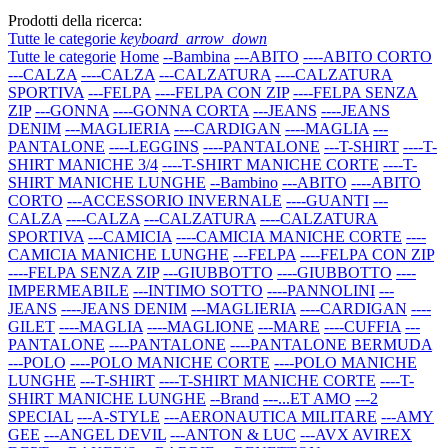
Prodotti della ricerca:
Tutte le categorie
keyboard_arrow_down
Tutte le categorie
Home
--Bambina
---ABITO
----ABITO CORTO
---CALZA
----CALZA
---CALZATURA
----CALZATURA
SPORTIVA
---FELPA
----FELPA CON ZIP
----FELPA SENZA
ZIP
---GONNA
----GONNA CORTA
---JEANS
----JEANS
DENIM
---MAGLIERIA
----CARDIGAN
----MAGLIA
---
PANTALONE
----LEGGINS
----PANTALONE
---T-SHIRT
----T-
SHIRT MANICHE 3/4
----T-SHIRT MANICHE CORTE
----T-
SHIRT MANICHE LUNGHE
--Bambino
---ABITO
----ABITO
CORTO
---ACCESSORIO INVERNALE
----GUANTI
---
CALZA
----CALZA
---CALZATURA
----CALZATURA
SPORTIVA
---CAMICIA
----CAMICIA MANICHE CORTE
----
CAMICIA MANICHE LUNGHE
---FELPA
----FELPA CON ZIP
----FELPA SENZA ZIP
---GIUBBOTTO
----GIUBBOTTO
----
IMPERMEABILE
---INTIMO SOTTO
----PANNOLINI
---
JEANS
----JEANS DENIM
---MAGLIERIA
----CARDIGAN
----
GILET
----MAGLIA
----MAGLIONE
---MARE
----CUFFIA
---
PANTALONE
----PANTALONE
----PANTALONE BERMUDA
---POLO
----POLO MANICHE CORTE
----POLO MANICHE
LUNGHE
---T-SHIRT
----T-SHIRT MANICHE CORTE
----T-
SHIRT MANICHE LUNGHE
--Brand
---...ET AMO
---2
SPECIAL
---A-STYLE
---AERONAUTICA MILITARE
---AMY
GEE
---ANGEL DEVIL
---ANTON & LUC
---AVX AVIREX