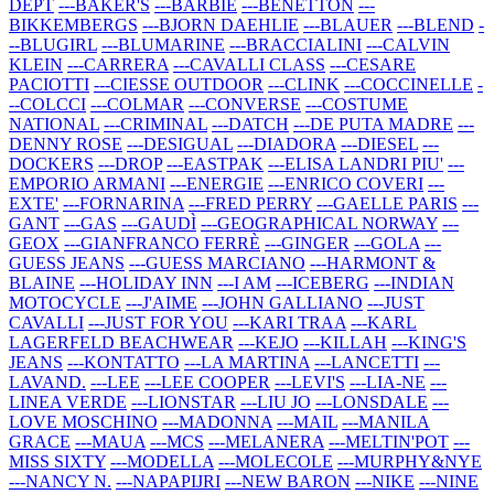
DEPT
---BAKER'S
---BARBIE
---BENETTON
---
BIKKEMBERGS
---BJORN DAEHLIE
---BLAUER
---BLEND
-
--BLUGIRL
---BLUMARINE
---BRACCIALINI
---CALVIN
KLEIN
---CARRERA
---CAVALLI CLASS
---CESARE
PACIOTTI
---CIESSE OUTDOOR
---CLINK
---COCCINELLE
-
--COLCCI
---COLMAR
---CONVERSE
---COSTUME
NATIONAL
---CRIMINAL
---DATCH
---DE PUTA MADRE
---
DENNY ROSE
---DESIGUAL
---DIADORA
---DIESEL
---
DOCKERS
---DROP
---EASTPAK
---ELISA LANDRI PIU'
---
EMPORIO ARMANI
---ENERGIE
---ENRICO COVERI
---
EXTE'
---FORNARINA
---FRED PERRY
---GAELLE PARIS
---
GANT
---GAS
---GAUDÌ
---GEOGRAPHICAL NORWAY
---
GEOX
---GIANFRANCO FERRÈ
---GINGER
---GOLA
---
GUESS JEANS
---GUESS MARCIANO
---HARMONT &
BLAINE
---HOLIDAY INN
---I AM
---ICEBERG
---INDIAN
MOTOCYCLE
---J'AIME
---JOHN GALLIANO
---JUST
CAVALLI
---JUST FOR YOU
---KARI TRAA
---KARL
LAGERFELD BEACHWEAR
---KEJO
---KILLAH
---KING'S
JEANS
---KONTATTO
---LA MARTINA
---LANCETTI
---
LAVAND.
---LEE
---LEE COOPER
---LEVI'S
---LIA-NE
---
LINEA VERDE
---LIONSTAR
---LIU JO
---LONSDALE
---
LOVE MOSCHINO
---MADONNA
---MAIL
---MANILA
GRACE
---MAUA
---MCS
---MELANERA
---MELTIN'POT
---
MISS SIXTY
---MODELLA
---MOLECOLE
---MURPHY&NYE
---NANCY N.
---NAPAPIJRI
---NEW BARON
---NIKE
---NINE