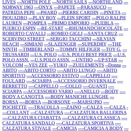
LIVES
---NORTH POLE
---NORTH SAILS
---NORTHLAND
---
NORWAY 1963
---ONYX
---PAPETE
---PARASUCO
---
PATRIZIA PEPE
---PHARD
---PIERRE CARDIN
---PINETA
---
PIQUADRO
---PLAY BOY
---PLEIN SPORT
---POLO RALPH
LAUREN
---POMPEA
---PRIMO EMPORIO
---PUEBLA
---
PUERCO ESPIN
---RE-START
---RHUMANDCHOCOLATE
---
ROBERTO CAVALLI
---ROMEO GIGLI
---SANTA CRUZ
---
SCERVINO STREET
---SERGIO TACCHINI
---SILVIAN
HEACH
---SIMIANI
---SLAZENGER
---SUPERDRY
---THE
NINTH
---TIMBERLAND
---TOMMY HILFIGER
---TOY G.
---
TRUSSARDI
---U.S. POLO
---U.S. POLO BEST PRICE
---U.S.
POLO ASSN.
---U.S.POLO ASSN.
---UNTHO
---UP STAR
---
VOLCOM
---YES ZEE
---YUKO
---ZUELEMENTS
--Donna
---
ABITO
----ABITO CORTO
----ABITO LUNGO
----ABITO
SPORTIVO
---ACCESSORIO ESTIVO
----CAPPELLO
----
FOULARD
----SCIARPA
---ACCESSORIO INVERNALE
----
BERRETTO
----CAPPELLO
----COLLO
----GUANTI
----
SCIARPA
---ACCESSORIO VARIO
----ANELLO
---BODY
----
BODY A CANOTTA
----BODY MANICHE LUNGHE
---
BORSA
----BORSA
----BORSONE
----MARSUPIO
----
POCHETTE
----TRACOLLA
----ZAINO
---CALZA
----CALZA
-
---COLLANT
---CALZATURA
----CALZATURA BALLERINA
----CALZATURA CIABATTA
----CALZATURA CLASSICA
----
CALZATURA SANDALO
----CALZATURA SPORTIVA
----
CALZATURA STIVALE
---CAMICIA
----CAMICIA A BODY
---