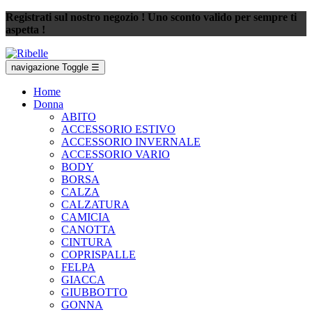
Registrati sul nostro negozio ! Uno sconto valido per sempre ti
aspetta !
navigazione Toggle
☰
Home
Donna
ABITO
ACCESSORIO ESTIVO
ACCESSORIO INVERNALE
ACCESSORIO VARIO
BODY
BORSA
CALZA
CALZATURA
CAMICIA
CANOTTA
CINTURA
COPRISPALLE
FELPA
GIACCA
GIUBBOTTO
GONNA