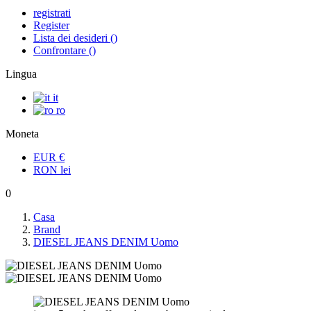
registrati
Register
Lista dei desideri
(
)
Confrontare
(
)
Lingua
it
ro
Moneta
EUR
€
RON
lei
0
Casa
Brand
DIESEL JEANS DENIM Uomo