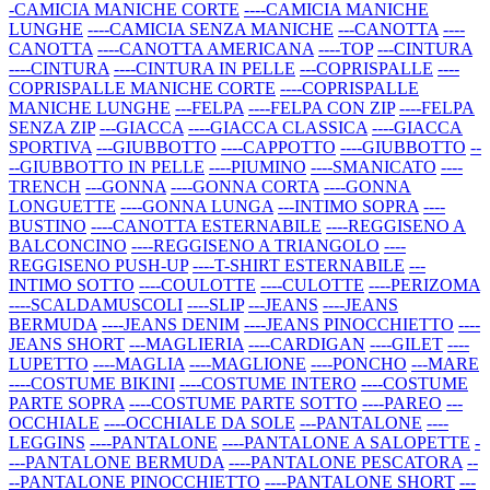
-CAMICIA MANICHE CORTE
----CAMICIA MANICHE
LUNGHE
----CAMICIA SENZA MANICHE
---CANOTTA
----
CANOTTA
----CANOTTA AMERICANA
----TOP
---CINTURA
----CINTURA
----CINTURA IN PELLE
---COPRISPALLE
----
COPRISPALLE MANICHE CORTE
----COPRISPALLE
MANICHE LUNGHE
---FELPA
----FELPA CON ZIP
----FELPA
SENZA ZIP
---GIACCA
----GIACCA CLASSICA
----GIACCA
SPORTIVA
---GIUBBOTTO
----CAPPOTTO
----GIUBBOTTO
--
--GIUBBOTTO IN PELLE
----PIUMINO
----SMANICATO
----
TRENCH
---GONNA
----GONNA CORTA
----GONNA
LONGUETTE
----GONNA LUNGA
---INTIMO SOPRA
----
BUSTINO
----CANOTTA ESTERNABILE
----REGGISENO A
BALCONCINO
----REGGISENO A TRIANGOLO
----
REGGISENO PUSH-UP
----T-SHIRT ESTERNABILE
---
INTIMO SOTTO
----COULOTTE
----CULOTTE
----PERIZOMA
----SCALDAMUSCOLI
----SLIP
---JEANS
----JEANS
BERMUDA
----JEANS DENIM
----JEANS PINOCCHIETTO
----
JEANS SHORT
---MAGLIERIA
----CARDIGAN
----GILET
----
LUPETTO
----MAGLIA
----MAGLIONE
----PONCHO
---MARE
----COSTUME BIKINI
----COSTUME INTERO
----COSTUME
PARTE SOPRA
----COSTUME PARTE SOTTO
----PAREO
---
OCCHIALE
----OCCHIALE DA SOLE
---PANTALONE
----
LEGGINS
----PANTALONE
----PANTALONE A SALOPETTE
-
---PANTALONE BERMUDA
----PANTALONE PESCATORA
--
--PANTALONE PINOCCHIETTO
----PANTALONE SHORT
---