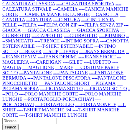
CALZATURA CLASSICA
----CALZATURA SPORTIVA
----
CALZATURA STIVALE
---CAMICIA
----CAMICIA MANICHE
CORTE
----CAMICIA MANICHE LUNGHE
---CANOTTA
----
CANOTTA
---CINTURA
----CINTURA
----CINTURA IN
PELLE
---FELPA
----FELPA CON ZIP
----FELPA SENZA ZIP
---
GIACCA
----GIACCA CLASSICA
----GIACCA SPORTIVA
---
GIUBBOTTO
----CAPPOTTO
----GIUBBOTTO
----PIUMINO
--
--SMANICATO
----TRENCH
---INTIMO SOPRA
----CANOTTA
ESTERNABILE
----T-SHIRT ESTERNABILE
---INTIMO
SOTTO
----BOXER
----SLIP
---JEANS
----JEANS BERMUDA
--
--JEANS DENIM
----JEANS DENIM1
----JEANS SHORT
---
MAGLIERIA
----CARDIGAN
----GILET
----LUPETTO
----
MAGLIA
----MAGLIONE
---MARE
----COSTUME PARTE
SOTTO
---PANTALONE
----PANTALONE
----PANTALONE
BERMUDA
----PANTALONE PESCATORA
----PANTALONE
PINOCCHIETTO
----PANTALONE SHORT
---PIGIAMA
----
PIGIAMA SOPRA
----PIGIAMA SOTTO
----PIGIAMO SOTTO
-
--POLO
----POLO MANICHE CORTE
----POLO MANICHE
LUNGHE
---PORTAFOGLIO-PORTACHIAVI
----
PORTACHIAVI
----PORTAFOGLIO
----PORTAMONETE
---T-
SHIRT
----T-SHIRT MANICHE 3/4
----T-SHIRT MANICHE
CORTE
----T-SHIRT MANICHE LUNGHE
search