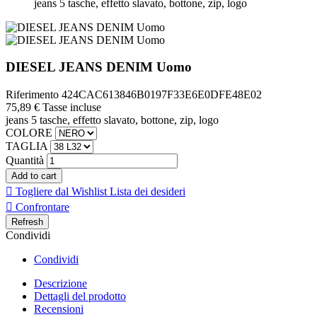
jeans 5 tasche, effetto slavato, bottone, zip, logo
DIESEL JEANS DENIM Uomo
Riferimento
424CAC613846B0197F33E6E0DFE48E02
75,89 €
Tasse incluse
jeans 5 tasche, effetto slavato, bottone, zip, logo
COLORE
TAGLIA
Quantità
Add to cart

Togliere dal Wishlist
Lista dei desideri

Confrontare
Condividi
Condividi
Descrizione
Dettagli del prodotto
Recensioni