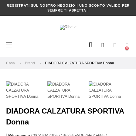
REGISTRATI SUL NOSTRO NEGOZIO ! UNO SCONTO VALIDO PER
SEMPRE TI ASPETTA !
navigazione
☰
0
Toggle
Casa
Brand
DIADORA CALZATURA SPORTIVA Donna
DIADORA CALZATURA SPORTIVA
Donna
Riferimento
C0CA63A23DE74B62E9FADE75F04F689D