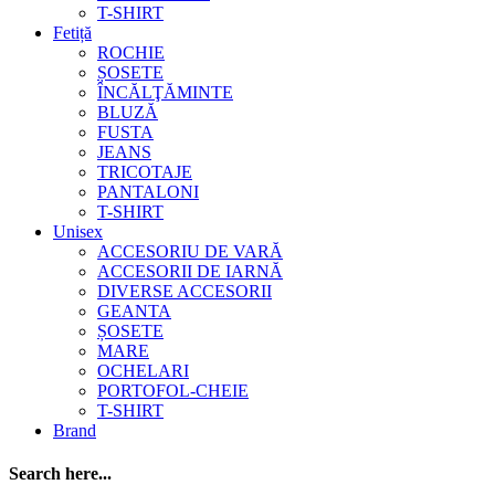
T-SHIRT
Fetiță
ROCHIE
ȘOSETE
ÎNCĂLŢĂMINTE
BLUZĂ
FUSTA
JEANS
TRICOTAJE
PANTALONI
T-SHIRT
Unisex
ACCESORIU DE VARĂ
ACCESORII DE IARNĂ
DIVERSE ACCESORII
GEANTA
ȘOSETE
MARE
OCHELARI
PORTOFOL-CHEIE
T-SHIRT
Brand
Search here...