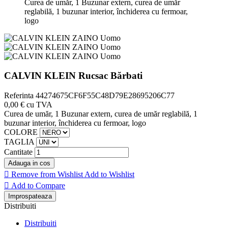
Curea de umăr, 1 Buzunar extern, curea de umăr
reglabilă, 1 buzunar interior, închiderea cu fermoar,
logo
CALVIN KLEIN Rucsac Bărbati
Referinta
44274675CF6F55C48D79E28695206C77
0,00 €
cu TVA
Curea de umăr, 1 Buzunar extern, curea de umăr reglabilă, 1
buzunar interior, închiderea cu fermoar, logo
COLORE
TAGLIA
Cantitate
Adauga in cos

Remove from Wishlist
Add to Wishlist

Add to Compare
Distribuiti
Distribuiti