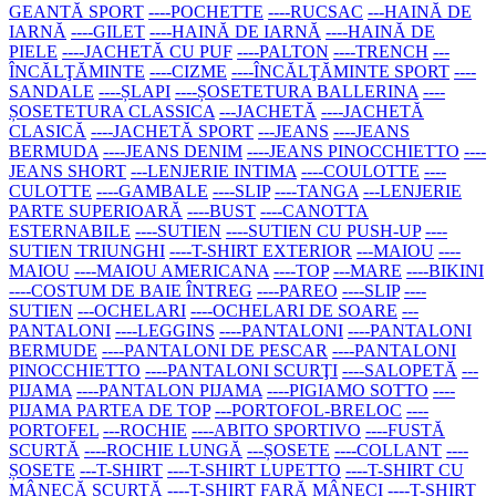
GEANTĂ SPORT
----POCHETTE
----RUCSAC
---HAINĂ DE
IARNĂ
----GILET
----HAINĂ DE IARNĂ
----HAINĂ DE
PIELE
----JACHETĂ CU PUF
----PALTON
----TRENCH
---
ÎNCĂLŢĂMINTE
----CIZME
----ÎNCĂLŢĂMINTE SPORT
----
SANDALE
----ȘLAPI
----ȘOSETETURA BALLERINA
----
ȘOSETETURA CLASSICA
---JACHETĂ
----JACHETĂ
CLASICĂ
----JACHETĂ SPORT
---JEANS
----JEANS
BERMUDA
----JEANS DENIM
----JEANS PINOCCHIETTO
----
JEANS SHORT
---LENJERIE INTIMA
----COULOTTE
----
CULOTTE
----GAMBALE
----SLIP
----TANGA
---LENJERIE
PARTE SUPERIOARĂ
----BUST
----CANOTTA
ESTERNABILE
----SUTIEN
----SUTIEN CU PUSH-UP
----
SUTIEN TRIUNGHI
----T-SHIRT EXTERIOR
---MAIOU
----
MAIOU
----MAIOU AMERICANA
----TOP
---MARE
----BIKINI
----COSTUM DE BAIE ÎNTREG
----PAREO
----SLIP
----
SUTIEN
---OCHELARI
----OCHELARI DE SOARE
---
PANTALONI
----LEGGINS
----PANTALONI
----PANTALONI
BERMUDE
----PANTALONI DE PESCAR
----PANTALONI
PINOCCHIETTO
----PANTALONI SCURŢI
----SALOPETĂ
---
PIJAMA
----PANTALON PIJAMA
----PIGIAMO SOTTO
----
PIJAMA PARTEA DE TOP
---PORTOFOL-BRELOC
----
PORTOFEL
---ROCHIE
----ABITO SPORTIVO
----FUSTĂ
SCURTĂ
----ROCHIE LUNGĂ
---ȘOSETE
----COLLANT
----
ȘOSETE
---T-SHIRT
----T-SHIRT LUPETTO
----T-SHIRT CU
MÂNECĂ SCURTĂ
----T-SHIRT FARĂ MÂNECI
----T-SHIRT