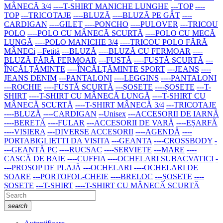
MÂNECĂ 3/4
----T-SHIRT MANICHE LUNGHE
---TOP
----
TOP
---TRICOTAJE
----BLUZĂ
----BLUZĂ PE GÂT
----
CARDIGAN
----GILET
----PONCHO
----PULOVER
---TRICOU
POLO
----POLO CU MÂNECĂ SCURTĂ
----POLO CU MECĂ
LUNGĂ
----POLO MANICHE 3/4
----TRICOU POLO FĂRĂ
MÂNECi
--Fetită
---BLUZĂ
----BLUZĂ CU FERMOAR
----
BLUZĂ FĂRĂ FERMOAR
---FUSTĂ
----FUSTĂ SCURTĂ
---
ÎNCĂLŢĂMINTE
----ÎNCĂLŢĂMINTE SPORT
---JEANS
----
JEANS DENIM
---PANTALONI
----LEGGINS
----PANTALONI
---ROCHIE
----FUSTĂ SCURTĂ
---ȘOSETE
----ȘOSETE
---T-
SHIRT
----T-SHIRT CU MÂNECĂ LUNGĂ
----T-SHIRT CU
MÂNECĂ SCURTĂ
----T-SHIRT MÂNECĂ 3/4
---TRICOTAJE
----BLUZĂ
----CARDIGAN
--Unisex
---ACCESORII DE IARNĂ
----BERETĂ
----FULAR
---ACCESORII DE VARĂ
----EȘARFĂ
----VISIERA
---DIVERSE ACCESORII
----AGENDĂ
----
PORTABIGLIETTI DA VISITA
---GEANTA
----CROSSBODY
-
---GEANTĂ PC
----RUCSAC
----SERVIETE
---MARE
----
CASCĂ DE BAIE
----CUFFIA
----OCHELARI SUBACVATICI
-
---PROSOP DE PLAJĂ
---OCHELARI
----OCHELARI DE
SOARE
---PORTOFOL-CHEIE
----BRELOC
---ȘOSETE
----
ȘOSETE
---T-SHIRT
----T-SHIRT CU MÂNECĂ SCURTĂ
search