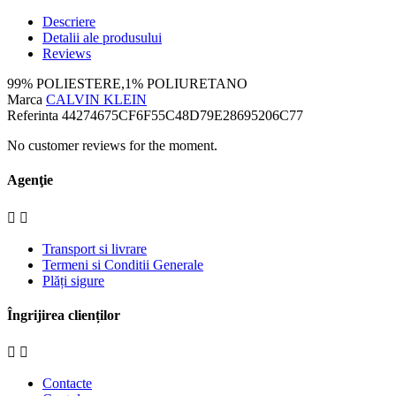
Descriere
Detalii ale produsului
Reviews
99% POLIESTERE,1% POLIURETANO
Marca
CALVIN KLEIN
Referinta
44274675CF6F55C48D79E28695206C77
No customer reviews for the moment.
Agenţie


Transport si livrare
Termeni si Conditii Generale
Plăți sigure
Îngrijirea clienților


Contacte