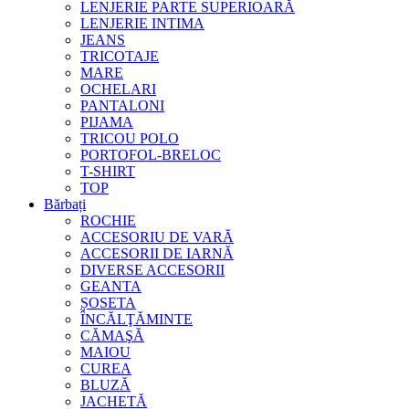
LENJERIE PARTE SUPERIOARĂ
LENJERIE INTIMA
JEANS
TRICOTAJE
MARE
OCHELARI
PANTALONI
PIJAMA
TRICOU POLO
PORTOFOL-BRELOC
T-SHIRT
TOP
Bărbați
ROCHIE
ACCESORIU DE VARĂ
ACCESORII DE IARNĂ
DIVERSE ACCESORII
GEANTA
ȘOSETA
ÎNCĂLŢĂMINTE
CĂMAŞĂ
MAIOU
CUREA
BLUZĂ
JACHETĂ