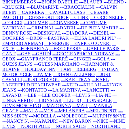
BIKKEMBERGS
---BJORN DAEHLIE
---BLAUER
---BLEND
-
--BLUGIRL
---BLUMARINE
---BRACCIALINI
---CALVIN
KLEIN
---CARRERA
---CAVALLI CLASS
---CESARE
PACIOTTI
---CIESSE OUTDOOR
---CLINK
---COCCINELLE
-
--COLCCI
---COLMAR
---CONVERSE
---COSTUME
NATIONAL
---CRIMINAL
---DATCH
---DE PUTA MADRE
---
DENNY ROSE
---DESIGUAL
---DIADORA
---DIESEL
---
DOCKERS
---DROP
---EASTPAK
---ELISA LANDRI PIU'
---
EMPORIO ARMANI
---ENERGIE
---ENRICO COVERI
---
EXTE'
---FORNARINA
---FRED PERRY
---GAELLE PARIS
---
GANT
---GAS
---GAUDÌ
---GEOGRAPHICAL NORWAY
---
GEOX
---GIANFRANCO FERRÈ
---GINGER
---GOLA
---
GUESS JEANS
---GUESS MARCIANO
---HARMONT &
BLAINE
---HOLIDAY INN
---I AM
---ICEBERG
---INDIAN
MOTOCYCLE
---J'AIME
---JOHN GALLIANO
---JUST
CAVALLI
---JUST FOR YOU
---KARI TRAA
---KARL
LAGERFELD BEACHWEAR
---KEJO
---KILLAH
---KING'S
JEANS
---KONTATTO
---LA MARTINA
---LANCETTI
---
LAVAND.
---LEE
---LEE COOPER
---LEVI'S
---LIA-NE
---
LINEA VERDE
---LIONSTAR
---LIU JO
---LONSDALE
---
LOVE MOSCHINO
---MADONNA
---MAIL
---MANILA
GRACE
---MAUA
---MCS
---MELANERA
---MELTIN'POT
---
MISS SIXTY
---MODELLA
---MOLECOLE
---MURPHY&NYE
---NANCY N.
---NAPAPIJRI
---NEW BARON
---NIKE
---NINE
LIVES
---NORTH POLE
---NORTH SAILS
---NORTHLAND
---