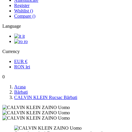
Autentificare
Register
Wishlist
(
)
Compare
(
)
Language
it
ro
Currency
EUR
€
RON
lei
0
Acasa
Bărbati
CALVIN KLEIN Rucsac Bărbati