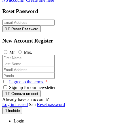
No account? Create one here
Reset Password


Reset Password
New Account Register
Mr.
Mrs.
I agree to the terms.
*
Sign up for our newsletter


Creeaza un cont
Already have an account?
Log in instead
Sau
Reset password

Inchide
Login