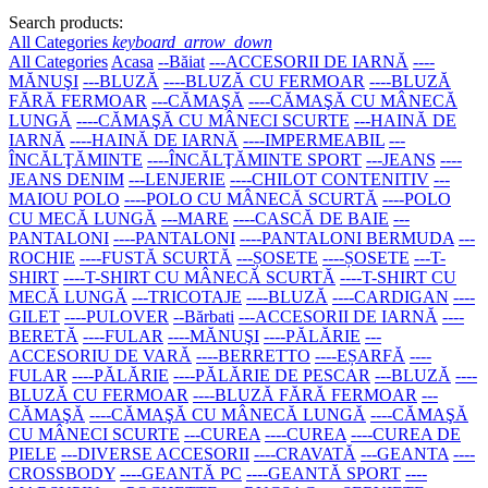
Search products:
All Categories
keyboard_arrow_down
All Categories
Acasa
--Băiat
---ACCESORII DE IARNĂ
----
MĂNUŞI
---BLUZĂ
----BLUZĂ CU FERMOAR
----BLUZĂ
FĂRĂ FERMOAR
---CĂMAŞĂ
----CĂMAŞĂ CU MÂNECĂ
LUNGĂ
----CĂMAŞĂ CU MÂNECI SCURTE
---HAINĂ DE
IARNĂ
----HAINĂ DE IARNĂ
----IMPERMEABIL
---
ÎNCĂLŢĂMINTE
----ÎNCĂLŢĂMINTE SPORT
---JEANS
----
JEANS DENIM
---LENJERIE
----CHILOT CONTENITIV
---
MAIOU POLO
----POLO CU MÂNECĂ SCURTĂ
----POLO
CU MECĂ LUNGĂ
---MARE
----CASCĂ DE BAIE
---
PANTALONI
----PANTALONI
----PANTALONI BERMUDA
---
ROCHIE
----FUSTĂ SCURTĂ
---ȘOSETE
----ȘOSETE
---T-
SHIRT
----T-SHIRT CU MÂNECĂ SCURTĂ
----T-SHIRT CU
MECĂ LUNGĂ
---TRICOTAJE
----BLUZĂ
----CARDIGAN
----
GILET
----PULOVER
--Bărbati
---ACCESORII DE IARNĂ
----
BERETĂ
----FULAR
----MĂNUŞI
----PĂLĂRIE
---
ACCESORIU DE VARĂ
----BERRETTO
----EȘARFĂ
----
FULAR
----PĂLĂRIE
----PĂLĂRIE DE PESCAR
---BLUZĂ
----
BLUZĂ CU FERMOAR
----BLUZĂ FĂRĂ FERMOAR
---
CĂMAŞĂ
----CĂMAŞĂ CU MÂNECĂ LUNGĂ
----CĂMAŞĂ
CU MÂNECI SCURTE
---CUREA
----CUREA
----CUREA DE
PIELE
---DIVERSE ACCESORII
----CRAVATĂ
---GEANTA
----
CROSSBODY
----GEANTĂ PC
----GEANTĂ SPORT
----