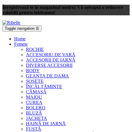
Înregistrează-te în magazinul nostru! Vă așteaptă o reducere
valabilă pentru totdeauna!
Toggle navigation
☰
Home
Femeie
ROCHIE
ACCESORIU DE VARĂ
ACCESORII DE IARNĂ
DIVERSE ACCESORII
BODY
GEANTA DE DAMA
ȘOSETE
ÎNCĂLŢĂMINTE
CĂMAŞĂ
MAIOU
CUREA
BOLERO
BLUZĂ
JACHETA
HAINĂ DE IARNĂ
FUSTĂ