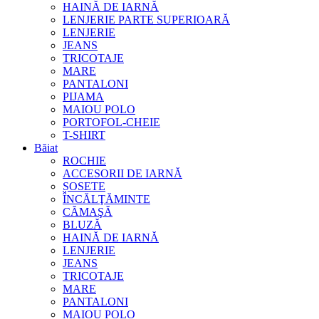
HAINĂ DE IARNĂ
LENJERIE PARTE SUPERIOARĂ
LENJERIE
JEANS
TRICOTAJE
MARE
PANTALONI
PIJAMA
MAIOU POLO
PORTOFOL-CHEIE
T-SHIRT
Băiat
ROCHIE
ACCESORII DE IARNĂ
ȘOSETE
ÎNCĂLŢĂMINTE
CĂMAŞĂ
BLUZĂ
HAINĂ DE IARNĂ
LENJERIE
JEANS
TRICOTAJE
MARE
PANTALONI
MAIOU POLO