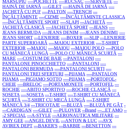
MARSUPIU
----POCHETTE
----RUCSAC
----SERVIETE
---
HAINĂ DE IARNĂ
----GILET
----HAINĂ DE IARNĂ
----
JACHETĂ CU PUF
----PALTON
----TRENCH
---
ÎNCĂLŢĂMINTE
----CIZME
----ÎNCĂLŢĂMINTE CLASSICA
----ÎNCĂLŢĂMINTE SPORT
----ȘLAPI
---JACHETĂ
----
JACHETĂ CLASICĂ
----JACHETĂ SPORT
---JEANS
----
JEANS BERMUDA
----JEANS DENIM
----JEANS DENIM1
----
JEANS SHORT
---LENJERIE
----BOXER
----SLIP
---LENJERIE
PARTE SUPERIOARĂ
----MAIOU EXTERIOR
----T-SHIRT
EXTERIOR
---MAIOU
----MAIOU
---MAIOU POLO
----POLO
CU MÂNECĂ LUNGĂ
----POLO CU MÂNECĂ SCURTĂ
---
MARE
----COSTUM DE BAIE
---PANTALONI
----
PANTALONE PINOCCHIETTO
----PANTALONI
----
PANTALONI BERMUDA
----PANTALONI SCURŢI
----
PANTALONI TREI SFERTURI
---PIJAMA
----PANTALON
PIJAMA
----PIGIAMO SOTTO
----PIJAMA
---PORTOFOL-
CHEIE
----BRELOC
----PORTAMONETE
----PORTOFEL
---
ROCHIE
----ABITO SPORTIVO
----ROCHIE CLASICĂ
---
ȘOSETA
----ȘOSETA
---T-SHIRT
----T-SHIRT CU MÂNECĂ
SCURTĂ
----T-SHIRT CU MECĂ LUNGĂ
----T-SHIRT
MÂNECĂ 3/4
---TRICOTAJE
----BLUZĂ
----BLUZĂ PE GÂT
-
---CARDIGAN
----GILET
----PULOVER
--Brand
---...ET AMO
--
-2 SPECIAL
---A-STYLE
---AERONAUTICA MILITARE
---
AMY GEE
---ANGEL DEVIL
---ANTON & LUC
---AVX
AVIREX DEPT
---BAKER'S
---BARBIE
---BENETTON
---