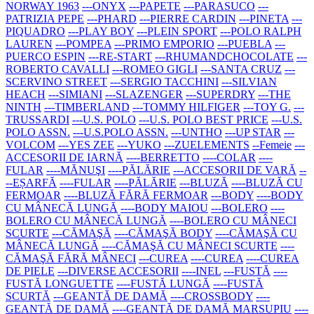
NORWAY 1963
---ONYX
---PAPETE
---PARASUCO
---
PATRIZIA PEPE
---PHARD
---PIERRE CARDIN
---PINETA
---
PIQUADRO
---PLAY BOY
---PLEIN SPORT
---POLO RALPH
LAUREN
---POMPEA
---PRIMO EMPORIO
---PUEBLA
---
PUERCO ESPIN
---RE-START
---RHUMANDCHOCOLATE
---
ROBERTO CAVALLI
---ROMEO GIGLI
---SANTA CRUZ
---
SCERVINO STREET
---SERGIO TACCHINI
---SILVIAN
HEACH
---SIMIANI
---SLAZENGER
---SUPERDRY
---THE
NINTH
---TIMBERLAND
---TOMMY HILFIGER
---TOY G.
---
TRUSSARDI
---U.S. POLO
---U.S. POLO BEST PRICE
---U.S.
POLO ASSN.
---U.S.POLO ASSN.
---UNTHO
---UP STAR
---
VOLCOM
---YES ZEE
---YUKO
---ZUELEMENTS
--Femeie
---
ACCESORII DE IARNĂ
----BERRETTO
----COLAR
----
FULAR
----MĂNUŞI
----PĂLĂRIE
---ACCESORII DE VARĂ
--
--EȘARFĂ
----FULAR
----PĂLĂRIE
---BLUZĂ
----BLUZĂ CU
FERMOAR
----BLUZĂ FĂRĂ FERMOAR
---BODY
----BODY
CU MÂNECĂ LUNGĂ
----BODY MAIOU
---BOLERO
----
BOLERO CU MÂNECĂ LUNGĂ
----BOLERO CU MÂNECI
SCURTE
---CĂMAŞĂ
----CĂMAŞĂ BODY
----CĂMAŞĂ CU
MÂNECĂ LUNGĂ
----CĂMAŞĂ CU MÂNECI SCURTE
----
CĂMAŞĂ FĂRĂ MÂNECI
---CUREA
----CUREA
----CUREA
DE PIELE
---DIVERSE ACCESORII
----INEL
---FUSTĂ
----
FUSTĂ LONGUETTE
----FUSTĂ LUNGĂ
----FUSTĂ
SCURTĂ
---GEANTĂ DE DAMĂ
----CROSSBODY
----
GEANTĂ DE DAMĂ
----GEANTĂ DE DAMĂ MARSUPIU
----